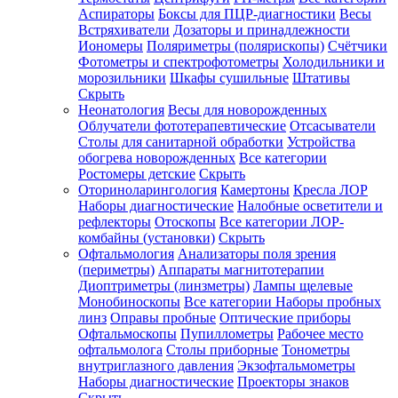
Аспираторы
Боксы для ПЦР-диагностики
Весы
Встряхиватели
Дозаторы и принадлежности
Иономеры
Поляриметры (полярископы)
Счётчики
Фотометры и спектрофотометры
Холодильники и
морозильники
Шкафы сушильные
Штативы
Скрыть
Неонатология
Весы для новорожденных
Облучатели фототерапевтические
Отсасыватели
Столы для санитарной обработки
Устройства
обогрева новорожденных
Все категории
Ростомеры детские
Скрыть
Оториноларингология
Камертоны
Кресла ЛОР
Наборы диагностические
Налобные осветители и
рефлекторы
Отоскопы
Все категории
ЛОР-
комбайны (установки)
Скрыть
Офтальмология
Анализаторы поля зрения
(периметры)
Аппараты магнитотерапии
Диоптриметры (линзметры)
Лампы щелевые
Монобиноскопы
Все категории
Наборы пробных
линз
Оправы пробные
Оптические приборы
Офтальмоскопы
Пупиллометры
Рабочее место
офтальмолога
Столы приборные
Тонометры
внутриглазного давления
Экзофтальмометры
Наборы диагностические
Проекторы знаков
Скрыть