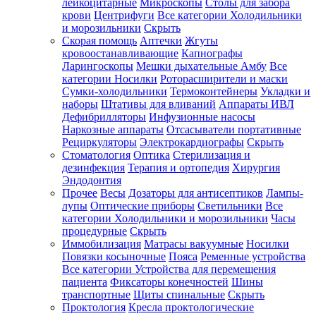
лейкоцитарные
Микроскопы
Столы для забора
крови
Центрифуги
Все категории
Холодильники
и морозильники
Скрыть
Скорая помощь
Аптечки
Жгуты
кровоостанавливающие
Капнографы
Ларингоскопы
Мешки дыхательные Амбу
Все
категории
Носилки
Роторасширители и маски
Сумки-холодильники
Термоконтейнеры
Укладки и
наборы
Штативы для вливаний
Аппараты ИВЛ
Дефибрилляторы
Инфузионные насосы
Наркозные аппараты
Отсасыватели портативные
Рециркуляторы
Электрокардиографы
Скрыть
Стоматология
Оптика
Стерилизация и
дезинфекция
Терапия и ортопедия
Хирургия
Эндодонтия
Прочее
Весы
Дозаторы для антисептиков
Лампы-
лупы
Оптические приборы
Светильники
Все
категории
Холодильники и морозильники
Часы
процедурные
Скрыть
Иммобилизация
Матрасы вакуумные
Носилки
Повязки косыночные
Пояса
Ременные устройства
Все категории
Устройства для перемещения
пациента
Фиксаторы конечностей
Шины
транспортные
Щиты спинальные
Скрыть
Проктология
Кресла проктологические