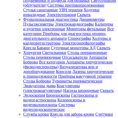
Подъемники и подвесы для больных
Светотерапия
(облучатели)
Системы противопролежневые
Стулья санитарные
УВЧ терапия
Ходунки
инвалидные
Электротерапия
Скрыть
Функциональная диагностика
Динамометры
Пульсоксиметры
Электрокардиографы
Калиперы
и рулетки электронные
Мониторы фетальные
Все
категории
Приборы для диагностики опорно-
двигательного аппарата
Спирографы
Холтеры и
кардиорегистраторы
Электроэнцефалографы
Кресла Барани
Суточные мониторы АД
Скрыть
Хирургия
Светильники
Столы операционные
Столы перевязочные
Отсасыватели
Аппараты
Боброва
Все категории
Аппараты хирургические
(физиодиспенсеры)
Визуализаторы вен и
допоборудование
Консоли
Лазеры хирургические
и принадлежности
Приборы вакуумной терапии
Столы Боброва
Турникеты пневматические
Эвакуаторы дыма
Коагуляторы
(электрокоагуляторы)
Насосы шприцевые
Скрыть
Эндоскопия
Бронхоскопы
Гастроскопы и
видеогастроскопы
Колоноскопы и
видеоколоноскопы
Системы
видеоэндоскопические
Служба крови
Кресла для забора крови
Счетчики