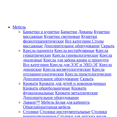
Мебель
Банкетки и кушетки
Банкетки
Диваны
Кушетки
массажные
Кушетки смотровые
Кушетки
физиотерапевтические
Все категории
Столы
массажные
Дополнительное оборудование
Скрыть
Кресла пациента
Кресла вестибулярные
Кресла
гериатрические
Кресла гинекологические
Кресла
диализные
Кресла для забора крови и процедур
Все категории
Кресла для ЭЭГ и ЭХО-ЭГ
Кресла
донорские
Кресла косметологические
Кресла
отоларингологические
Кресла проктологические
Дополнительное оборудование
Скрыть
Кровати
Кровати для детей и новорожденных
Кровати общебольничные
Кровати
функциональные
Кровати металлические
Дополнительное оборудование
Лавкор™
Мебель Белая для кабинета
Общелабораторная мебель
Столики
Столики инструментальные
Столики
манипуляционные
Столики для детских весов