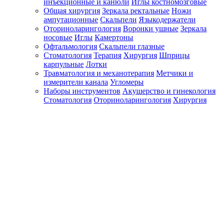
инъекционные и канюли
Иглы костномозговые
Общая хирургия
Зеркала ректальные
Ножи
ампутационные
Скальпели
Языкодержатели
Оториноларингология
Воронки ушные
Зеркала
носовые
Иглы
Камертоны
Офтальмология
Скальпели глазные
Стоматология
Терапия
Хирургия
Шприцы
карпульные
Лотки
Травматология и механотерапия
Метчики и
измерители канала
Угломеры
Наборы инструментов
Акушерство и гинекология
Стоматология
Оториноларингология
Хирургия