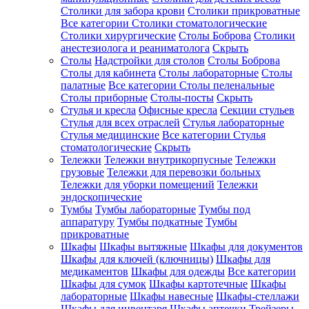
Столики для забора крови
Столики прикроватные
Все категории
Столики стоматологические
Столики хирургические
Столы Боброва
Столики
анестезиолога и реаниматолога
Скрыть
Столы
Надстройки для столов
Столы Боброва
Столы для кабинета
Столы лабораторные
Столы
палатные
Все категории
Столы пеленальные
Столы приборные
Столы-посты
Скрыть
Стулья и кресла
Офисные кресла
Секции стульев
Стулья для всех отраслей
Стулья лабораторные
Стулья медицинские
Все категории
Стулья
стоматологические
Скрыть
Тележки
Тележки внутрикорпусные
Тележки
грузовые
Тележки для перевозки больных
Тележки для уборки помещений
Тележки
эндоскопические
Тумбы
Тумбы лабораторные
Тумбы под
аппаратуру
Тумбы подкатные
Тумбы
прикроватные
Шкафы
Шкафы вытяжные
Шкафы для документов
Шкафы для ключей (ключницы)
Шкафы для
медикаментов
Шкафы для одежды
Все категории
Шкафы для сумок
Шкафы картотечные
Шкафы
лабораторные
Шкафы навесные
Шкафы-стеллажи
Шкафы для инвентаря
Шкафы аптечки
Трейзеры