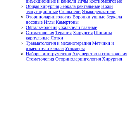
инъекционные и канюли
Иглы костномозговые
Общая хирургия
Зеркала ректальные
Ножи
ампутационные
Скальпели
Языкодержатели
Оториноларингология
Воронки ушные
Зеркала
носовые
Иглы
Камертоны
Офтальмология
Скальпели глазные
Стоматология
Терапия
Хирургия
Шприцы
карпульные
Лотки
Травматология и механотерапия
Метчики и
измерители канала
Угломеры
Наборы инструментов
Акушерство и гинекология
Стоматология
Оториноларингология
Хирургия