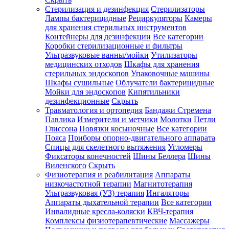
Стерилизация и дезинфекция
Стерилизаторы
Лампы бактерицидные
Рециркуляторы
Камеры
для хранения стерильных инструментов
Контейнеры для дезинфекции
Все категории
Коробки стерилизационные и фильтры
Ультразвуковые ванны/мойки
Утилизаторы
медицинских отходов
Шкафы для хранения
стерильных эндоскопов
Упаковочные машины
Шкафы сушильные
Облучатели бактерицидные
Мойки для эндоскопов
Кипятильники
дезинфекционные
Скрыть
Травматология и ортопедия
Бандажи Стремена
Павлика
Измерители и метчики
Молотки
Петли
Глиссона
Повязки косыночные
Все категории
Пояса
Приборы опорно-двигательного аппарата
Спицы для скелетного вытяжения
Угломеры
Фиксаторы конечностей
Шины Беллера
Шины
Виленского
Скрыть
Физиотерапия и реабилитация
Аппараты
низкочастотной терапии
Магнитотерапия
Ультразвуковая (УЗ) терапия
Ингаляторы
Аппараты дыхательной терапии
Все категории
Инвалидные кресла-коляски
КВЧ-терапия
Комплексы физиотерапевтические
Массажеры