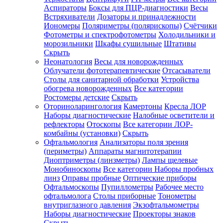
Аспираторы
Боксы для ПЦР-диагностики
Весы
Встряхиватели
Дозаторы и принадлежности
Иономеры
Поляриметры (полярископы)
Счётчики
Фотометры и спектрофотометры
Холодильники и
морозильники
Шкафы сушильные
Штативы
Скрыть
Неонатология
Весы для новорожденных
Облучатели фототерапевтические
Отсасыватели
Столы для санитарной обработки
Устройства
обогрева новорожденных
Все категории
Ростомеры детские
Скрыть
Оториноларингология
Камертоны
Кресла ЛОР
Наборы диагностические
Налобные осветители и
рефлекторы
Отоскопы
Все категории
ЛОР-
комбайны (установки)
Скрыть
Офтальмология
Анализаторы поля зрения
(периметры)
Аппараты магнитотерапии
Диоптриметры (линзметры)
Лампы щелевые
Монобиноскопы
Все категории
Наборы пробных
линз
Оправы пробные
Оптические приборы
Офтальмоскопы
Пупиллометры
Рабочее место
офтальмолога
Столы приборные
Тонометры
внутриглазного давления
Экзофтальмометры
Наборы диагностические
Проекторы знаков
Скрыть