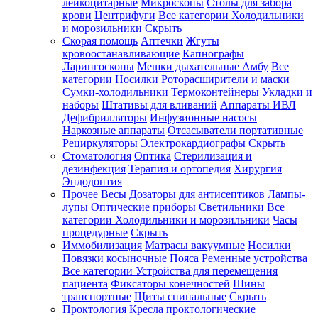
лейкоцитарные
Микроскопы
Столы для забора
крови
Центрифуги
Все категории
Холодильники
и морозильники
Скрыть
Скорая помощь
Аптечки
Жгуты
кровоостанавливающие
Капнографы
Ларингоскопы
Мешки дыхательные Амбу
Все
категории
Носилки
Роторасширители и маски
Сумки-холодильники
Термоконтейнеры
Укладки и
наборы
Штативы для вливаний
Аппараты ИВЛ
Дефибрилляторы
Инфузионные насосы
Наркозные аппараты
Отсасыватели портативные
Рециркуляторы
Электрокардиографы
Скрыть
Стоматология
Оптика
Стерилизация и
дезинфекция
Терапия и ортопедия
Хирургия
Эндодонтия
Прочее
Весы
Дозаторы для антисептиков
Лампы-
лупы
Оптические приборы
Светильники
Все
категории
Холодильники и морозильники
Часы
процедурные
Скрыть
Иммобилизация
Матрасы вакуумные
Носилки
Повязки косыночные
Пояса
Ременные устройства
Все категории
Устройства для перемещения
пациента
Фиксаторы конечностей
Шины
транспортные
Щиты спинальные
Скрыть
Проктология
Кресла проктологические