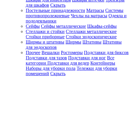
для шкафов
Скрыть
Постельные принадлежности
Матрасы
Системы
противопролежневые
Чехлы на матрасы
Одеяла и
пододеяльники
Сейфы
Сейфы металлические
Шкафы-сейфы
Стеллажи и стойки
Стеллажи металлические
Стойки приборные
Стойки эндоскопические
Ширмы и штативы
Ширмы
Штативы
Штативы
для эндоскопов
Прочее
Вешалки
Ростомеры
Подставки для биксов
Подставки для тазов
Подставки для ног
Все
категории
Подставки для ведер
Контейнеры
Наборы для уборки пола
Тележки для уборки
помещений
Скрыть