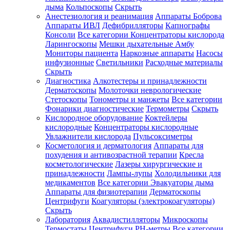
дыма
Кольпоскопы
Скрыть
Анестезиология и реанимация
Аппараты Боброва
Аппараты ИВЛ
Дефибрилляторы
Капнографы
Консоли
Все категории
Концентраторы кислорода
Ларингоскопы
Мешки дыхательные Амбу
Мониторы пациента
Наркозные аппараты
Насосы
инфузионные
Светильники
Расходные материалы
Скрыть
Диагностика
Алкотестеры и принадлежности
Дерматоскопы
Молоточки неврологические
Стетоскопы
Тонометры и манжеты
Все категории
Фонарики диагностические
Термометры
Скрыть
Кислородное оборудование
Коктейлеры
кислородные
Концентраторы кислородные
Увлажнители кислорода
Пульсоксиметры
Косметология и дерматология
Аппараты для
похудения и антивозрастной терапии
Кресла
косметологические
Лазеры хирургические и
принадлежности
Лампы-лупы
Холодильники для
медикаментов
Все категории
Эвакуаторы дыма
Аппараты для физиотерапии
Дерматоскопы
Центрифуги
Коагуляторы (электрокоагуляторы)
Скрыть
Лаборатория
Аквадистилляторы
Микроскопы
Термостаты
Центрифуги
PH-метры
Все категории