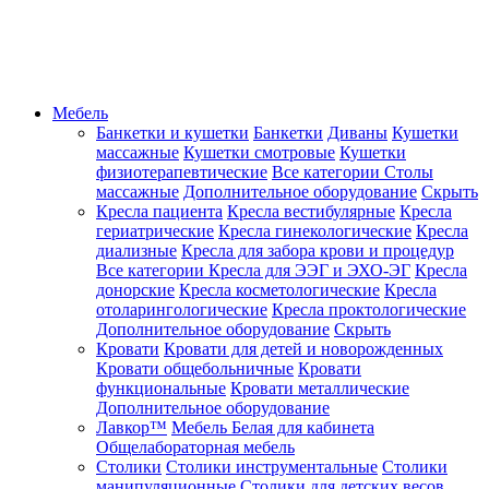
Мебель
Банкетки и кушетки
Банкетки
Диваны
Кушетки
массажные
Кушетки смотровые
Кушетки
физиотерапевтические
Все категории
Столы
массажные
Дополнительное оборудование
Скрыть
Кресла пациента
Кресла вестибулярные
Кресла
гериатрические
Кресла гинекологические
Кресла
диализные
Кресла для забора крови и процедур
Все категории
Кресла для ЭЭГ и ЭХО-ЭГ
Кресла
донорские
Кресла косметологические
Кресла
отоларингологические
Кресла проктологические
Дополнительное оборудование
Скрыть
Кровати
Кровати для детей и новорожденных
Кровати общебольничные
Кровати
функциональные
Кровати металлические
Дополнительное оборудование
Лавкор™
Мебель Белая для кабинета
Общелабораторная мебель
Столики
Столики инструментальные
Столики
манипуляционные
Столики для детских весов