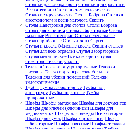
Столики для забора крови
Столики прикроватные
Все категории
Столики стоматологические
Столики хирургические
Столы Боброва
Столики
анестезиолога и реаниматолога
Скрыть
Столы
Надстройки для столов
Столы Боброва
Столы для кабинета
Столы лабораторные
Столы
палатные
Все категории
Столы пеленальные
Столы приборные
Столы-посты
Скрыть
Стулья и кресла
Офисные кресла
Секции стульев
Стулья для всех отраслей
Стулья лабораторные
Стулья медицинские
Все категории
Стулья
стоматологические
Скрыть
Тележки
Тележки внутрикорпусные
Тележки
грузовые
Тележки для перевозки больных
Тележки для уборки помещений
Тележки
эндоскопические
Тумбы
Тумбы лабораторные
Тумбы под
аппаратуру
Тумбы подкатные
Тумбы
прикроватные
Шкафы
Шкафы вытяжные
Шкафы для документов
Шкафы для ключей (ключницы)
Шкафы для
медикаментов
Шкафы для одежды
Все категории
Шкафы для сумок
Шкафы картотечные
Шкафы
лабораторные
Шкафы навесные
Шкафы-стеллажи
Шкафы для инвентаря
Шкафы аптечки
Трейзеры