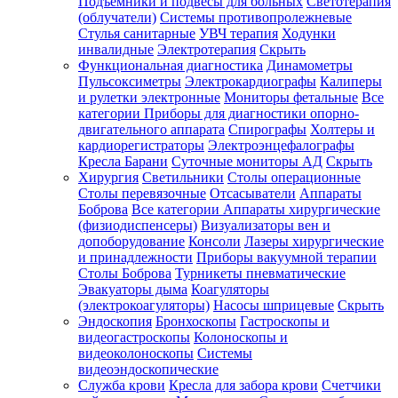
Подъемники и подвесы для больных
Светотерапия
(облучатели)
Системы противопролежневые
Стулья санитарные
УВЧ терапия
Ходунки
инвалидные
Электротерапия
Скрыть
Функциональная диагностика
Динамометры
Пульсоксиметры
Электрокардиографы
Калиперы
и рулетки электронные
Мониторы фетальные
Все
категории
Приборы для диагностики опорно-
двигательного аппарата
Спирографы
Холтеры и
кардиорегистраторы
Электроэнцефалографы
Кресла Барани
Суточные мониторы АД
Скрыть
Хирургия
Светильники
Столы операционные
Столы перевязочные
Отсасыватели
Аппараты
Боброва
Все категории
Аппараты хирургические
(физиодиспенсеры)
Визуализаторы вен и
допоборудование
Консоли
Лазеры хирургические
и принадлежности
Приборы вакуумной терапии
Столы Боброва
Турникеты пневматические
Эвакуаторы дыма
Коагуляторы
(электрокоагуляторы)
Насосы шприцевые
Скрыть
Эндоскопия
Бронхоскопы
Гастроскопы и
видеогастроскопы
Колоноскопы и
видеоколоноскопы
Системы
видеоэндоскопические
Служба крови
Кресла для забора крови
Счетчики