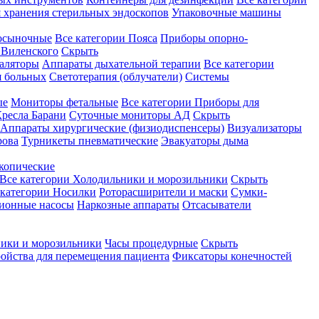
 хранения стерильных эндоскопов
Упаковочные машины
осыночные
Все категории
Пояса
Приборы опорно-
Виленского
Скрыть
аляторы
Аппараты дыхательной терапии
Все категории
я больных
Светотерапия (облучатели)
Системы
ые
Мониторы фетальные
Все категории
Приборы для
ресла Барани
Суточные мониторы АД
Скрыть
Аппараты хирургические (физиодиспенсеры)
Визуализаторы
рова
Турникеты пневматические
Эвакуаторы дыма
копические
Все категории
Холодильники и морозильники
Скрыть
 категории
Носилки
Роторасширители и маски
Сумки-
ионные насосы
Наркозные аппараты
Отсасыватели
ики и морозильники
Часы процедурные
Скрыть
ройства для перемещения пациента
Фиксаторы конечностей