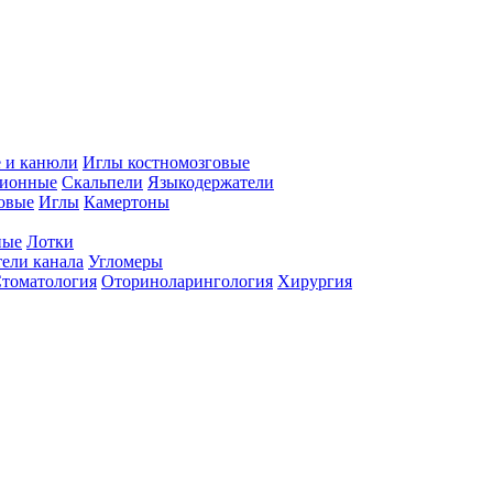
 и канюли
Иглы костномозговые
ционные
Скальпели
Языкодержатели
совые
Иглы
Камертоны
ные
Лотки
ели канала
Угломеры
томатология
Оториноларингология
Хирургия