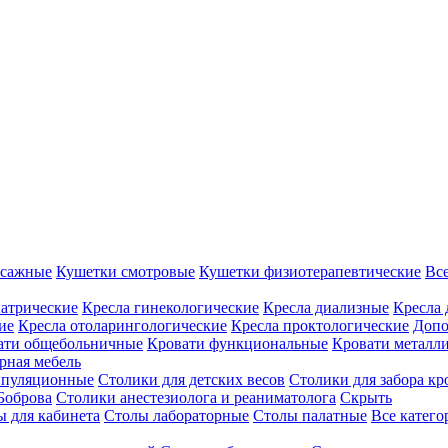
ссажные
Кушетки смотровые
Кушетки физиотерапевтические
Вс
иатрические
Кресла гинекологические
Кресла диализные
Кресла 
ие
Кресла отоларингологические
Кресла проктологические
Допо
ати общебольничные
Кровати функциональные
Кровати металл
рная мебель
ипуляционные
Столики для детских весов
Столики для забора кр
Боброва
Столики анестезиолога и реаниматолога
Скрыть
ы для кабинета
Столы лабораторные
Столы палатные
Все катег