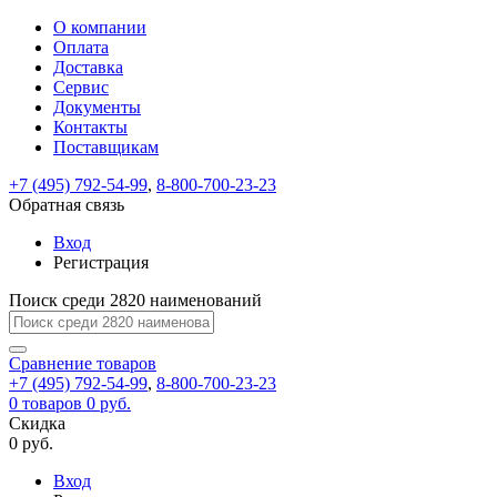
О компании
Восстановление
Обратная
Вход
Регистрация
Оплата
пароля
связь
На
Доставка
вашу
Сервис
почту
Только
Только
Документы
test@example.com
для
для
Ваше
Введите
Заполните
отправлена
Контакты
ИП
ИП
новый
Пароль
На
сообщение
ссылка.
форму.
и
и
Поставщикам
пароль
успешно
вашу
успешно
юр.
юр.
Перейдите
лиц
лиц
отправлено.
восстановлен
почту
+7 (495) 792-54-99
,
8-800-700-23-23
Мы
по
test@test.ru
ней
Обратная связь
отправим
для
отправлена
вам
завершения
Вход
ссылка.
регистрации.
ссылку
Регистрация
Войти
на
указанный
Поиск среди 2820 наименований
Перейдите
Сообщение
Ок
электронный
по
адрес,
ней
Сравнение
товаров
перейдя
для
+7 (495) 792-54-99
,
8-800-700-23-23
по
смены
Запомнить
Забыли
0
товаров
0 руб.
которой
пароля.
меня
пароль?
Скидка
Сменить
вы
0 руб.
сможете
пароль
Войти
Я принимаю условия
задать
Вход
пользовательского