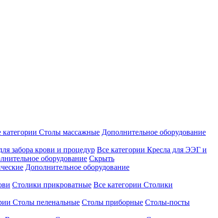
е категории
Столы массажные
Дополнительное оборудование
для забора крови и процедур
Все категории
Кресла для ЭЭГ и
лнительное оборудование
Скрыть
ические
Дополнительное оборудование
ови
Столики прикроватные
Все категории
Столики
ории
Столы пеленальные
Столы приборные
Столы-посты