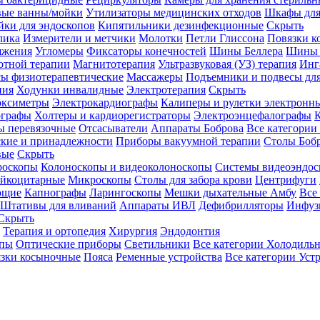
вые ванны/мойки
Утилизаторы медицинских отходов
Шкафы для
ки для эндоскопов
Кипятильники дезинфекционные
Скрыть
лика
Измерители и метчики
Молотки
Петли Глиссона
Повязки к
яжения
Угломеры
Фиксаторы конечностей
Шины Беллера
Шины 
отной терапии
Магнитотерапия
Ультразвуковая (УЗ) терапия
Инг
ы физиотерапевтические
Массажеры
Подъемники и подвесы дл
пия
Ходунки инвалидные
Электротерапия
Скрыть
оксиметры
Электрокардиографы
Калиперы и рулетки электронн
графы
Холтеры и кардиорегистраторы
Электроэнцефалографы
К
ы перевязочные
Отсасыватели
Аппараты Боброва
Все категории
ские и принадлежности
Приборы вакуумной терапии
Столы Боб
вые
Скрыть
роскопы
Колоноскопы и видеоколоноскопы
Системы видеоэндос
ейкоцитарные
Микроскопы
Столы для забора крови
Центрифуги
ющие
Капнографы
Ларингоскопы
Мешки дыхательные Амбу
Все
Штативы для вливаний
Аппараты ИВЛ
Дефибрилляторы
Инфуз
Скрыть
Терапия и ортопедия
Хирургия
Эндодонтия
упы
Оптические приборы
Светильники
Все категории
Холодильн
зки косыночные
Пояса
Ременные устройства
Все категории
Уст