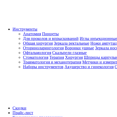
Инструменты
Анатомия
Пинцеты
Для проколов и впрыскиваний
Иглы инъекционные
Общая хирургия
Зеркала ректальные
Ножи ампута
Оториноларингология
Воронки ушные
Зеркала но
Офтальмология
Скальпели глазные
Стоматология
Терапия
Хирургия
Шприцы карпуль
Травматология и механотерапия
Метчики и измерит
Наборы инструментов
Акушерство и гинекология
С
Скидки
Прайс-лист