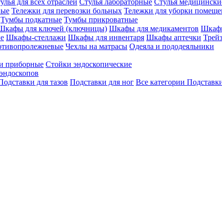
улья для всех отраслей
Стулья лабораторные
Стулья медицински
вые
Тележки для перевозки больных
Тележки для уборки помещ
Тумбы подкатные
Тумбы прикроватные
Шкафы для ключей (ключницы)
Шкафы для медикаментов
Шкафы
е
Шкафы-стеллажи
Шкафы для инвентаря
Шкафы аптечки
Трей
отивопролежневые
Чехлы на матрасы
Одеяла и пододеяльники
и приборные
Стойки эндоскопические
эндоскопов
Подставки для тазов
Подставки для ног
Все категории
Подставки