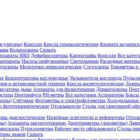
агуляторы)
Консоли
Кресла гинекологические
Кровати акушерск
дыма
Кольпоскопы
Скрыть
ппараты ИВЛ
Дефибрилляторы
Капнографы
Консоли
Все катег
 аппараты
Насосы инфузионные
Светильники
Расходные матери
атоскопы
Молоточки неврологические
Стетоскопы
Тонометры и
ые
Концентраторы кислородные
Увлажнители кислорода
Пульсо
ния и антивозрастной терапии
Кресла косметологические
Лазер
акуаторы дыма
Аппараты для физиотерапии
Дерматоскопы
Цент
остаты
Центрифуги
PH-метры
Все категории
Аспираторы
Боксы
копы)
Счётчики
Фотометры и спектрофотометры
Холодильники 
и фототерапевтические
Отсасыватели
Столы для санитарной обр
оры диагностические
Налобные осветители и рефлекторы
Отоск
ры)
Аппараты магнитотерапии
Диоптриметры (линзметры)
Ламп
ьмоскопы
Пупиллометры
Рабочее место офтальмолога
Столы пр
торы знаков
Скрыть
 бактерицидные
Рециркуляторы
Камеры для хранения стериль