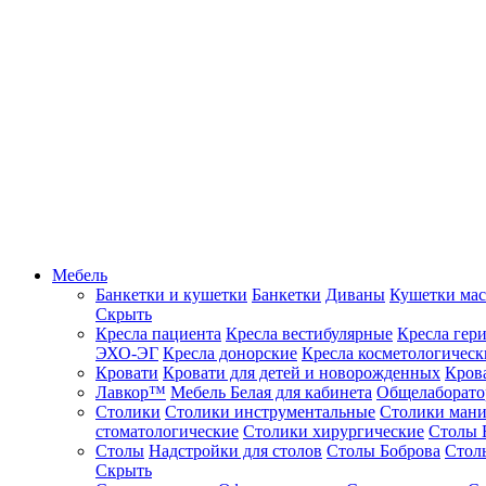
Мебель
Банкетки и кушетки
Банкетки
Диваны
Кушетки ма
Скрыть
Кресла пациента
Кресла вестибулярные
Кресла гер
ЭХО-ЭГ
Кресла донорские
Кресла косметологическ
Кровати
Кровати для детей и новорожденных
Кров
Лавкор™
Мебель Белая для кабинета
Общелаборато
Столики
Столики инструментальные
Столики ман
стоматологические
Столики хирургические
Столы 
Столы
Надстройки для столов
Столы Боброва
Стол
Скрыть