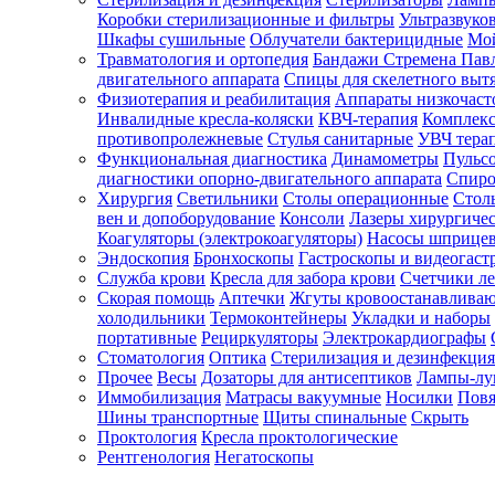
Коробки стерилизационные и фильтры
Ультразвуко
Шкафы сушильные
Облучатели бактерицидные
Мой
Травматология и ортопедия
Бандажи Стремена Пав
Зарегистрироваться
двигательного аппарата
Спицы для скелетного выт
Физиотерапия и реабилитация
Аппараты низкочаст
Инвалидные кресла-коляски
КВЧ-терапия
Комплекс
противопролежневые
Стулья санитарные
УВЧ тера
Функциональная диагностика
Динамометры
Пульс
Зачем
диагностики опорно-двигательного аппарата
Спиро
регистрироваться?
Хирургия
Светильники
Столы операционные
Стол
вен и допоборудование
Консоли
Лазеры хирургиче
Все
Коагуляторы (электрокоагуляторы)
Насосы шприце
покупки
Эндоскопия
Бронхоскопы
Гастроскопы и видеогаст
в
одном
Служба крови
Кресла для забора крови
Счетчики л
месте
Скорая помощь
Аптечки
Жгуты кровоостанавлива
Личный
холодильники
Термоконтейнеры
Укладки и наборы
менеджер
портативные
Рециркуляторы
Электрокардиографы
Стоматология
Оптика
Стерилизация и дезинфекция
Отслеживание
статуса
Прочее
Весы
Дозаторы для антисептиков
Лампы-л
заказа
Иммобилизация
Матрасы вакуумные
Носилки
Повя
Шины транспортные
Щиты спинальные
Скрыть
Проктология
Кресла проктологические
Рентгенология
Негатоскопы