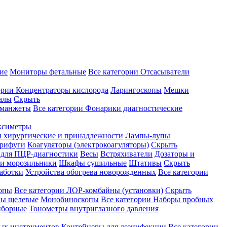
ие
Мониторы фетальные
Все категории
Отсасыватели
ории
Концентраторы кислорода
Ларингоскопы
Мешки
алы
Скрыть
 манжеты
Все категории
Фонарики диагностические
ксиметры
ы хирургические и принадлежности
Лампы-лупы
рифуги
Коагуляторы (электрокоагуляторы)
Скрыть
 для ПЦР-диагностики
Весы
Встряхиватели
Дозаторы и
и морозильники
Шкафы сушильные
Штативы
Скрыть
аботки
Устройства обогрева новорожденных
Все категории
опы
Все категории
ЛОР-комбайны (установки)
Скрыть
ы щелевые
Монобиноскопы
Все категории
Наборы пробных
иборные
Тонометры внутриглазного давления
ных инструментов
Контейнеры для дезинфекции
Все категории