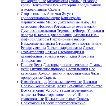
лейкоцитарные
Микроскопы
Столы для забора
крови
Центрифуги
Все категории
Холодильники
и морозильники
Скрыть
Скорая помощь
Аптечки
Жгуты
кровоостанавливающие
Капнографы
Ларингоскопы
Мешки дыхательные Амбу
Все
категории
Носилки
Роторасширители и маски
Сумки-холодильники
Термоконтейнеры
Укладки и
наборы
Штативы для вливаний
Аппараты ИВЛ
Дефибрилляторы
Инфузионные насосы
Наркозные аппараты
Отсасыватели портативные
Рециркуляторы
Электрокардиографы
Скрыть
Стоматология
Оптика
Стерилизация и
дезинфекция
Терапия и ортопедия
Хирургия
Эндодонтия
Прочее
Весы
Дозаторы для антисептиков
Лампы-
лупы
Оптические приборы
Светильники
Все
категории
Холодильники и морозильники
Часы
процедурные
Скрыть
Иммобилизация
Матрасы вакуумные
Носилки
Повязки косыночные
Пояса
Ременные устройства
Все категории
Устройства для перемещения
пациента
Фиксаторы конечностей
Шины
транспортные
Щиты спинальные
Скрыть
Проктология
Кресла проктологические