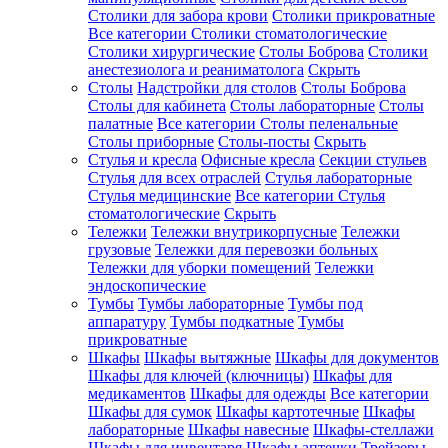
Столики для забора крови
Столики прикроватные
Все категории
Столики стоматологические
Столики хирургические
Столы Боброва
Столики
анестезиолога и реаниматолога
Скрыть
Столы
Надстройки для столов
Столы Боброва
Столы для кабинета
Столы лабораторные
Столы
палатные
Все категории
Столы пеленальные
Столы приборные
Столы-посты
Скрыть
Стулья и кресла
Офисные кресла
Секции стульев
Стулья для всех отраслей
Стулья лабораторные
Стулья медицинские
Все категории
Стулья
стоматологические
Скрыть
Тележки
Тележки внутрикорпусные
Тележки
грузовые
Тележки для перевозки больных
Тележки для уборки помещений
Тележки
эндоскопические
Тумбы
Тумбы лабораторные
Тумбы под
аппаратуру
Тумбы подкатные
Тумбы
прикроватные
Шкафы
Шкафы вытяжные
Шкафы для документов
Шкафы для ключей (ключницы)
Шкафы для
медикаментов
Шкафы для одежды
Все категории
Шкафы для сумок
Шкафы картотечные
Шкафы
лабораторные
Шкафы навесные
Шкафы-стеллажи
Шкафы для инвентаря
Шкафы аптечки
Трейзеры