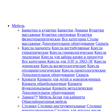
Мебель
Банкетки и кушетки
Банкетки
Диваны
Кушетки
массажные
Кушетки смотровые
Кушетки
физиотерапевтические
Все категории
Столы
массажные
Дополнительное оборудование
Скрыть
Кресла пациента
Кресла вестибулярные
Кресла
гериатрические
Кресла гинекологические
Кресла
диализные
Кресла для забора крови и процедур
Все категории
Кресла для ЭЭГ и ЭХО-ЭГ
Кресла
донорские
Кресла косметологические
Кресла
отоларингологические
Кресла проктологические
Дополнительное оборудование
Скрыть
Кровати
Кровати для детей и новорожденных
Кровати общебольничные
Кровати
функциональные
Кровати металлические
Дополнительное оборудование
Лавкор™
Мебель Белая для кабинета
Общелабораторная мебель
Столики
Столики инструментальные
Столики
манипуляционные
Столики для детских весов