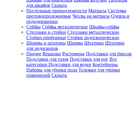
для шкафов
Скрыть
Постельные принадлежности
Матрасы
Системы
противопролежневые
Чехлы на матрасы
Одеяла и
пододеяльники
Сейфы
Сейфы металлические
Шкафы-сейфы
Стеллажи и стойки
Стеллажи металлические
Стойки приборные
Стойки эндоскопические
Ширмы и штативы
Ширмы
Штативы
Штативы
для эндоскопов
Прочее
Вешалки
Ростомеры
Подставки для биксов
Подставки для тазов
Подставки для ног
Все
категории
Подставки для ведер
Контейнеры
Наборы для уборки пола
Тележки для уборки
помещений
Скрыть