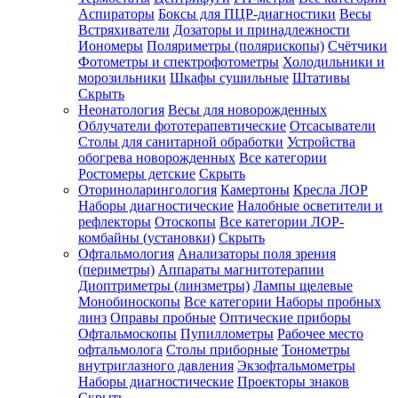
Аспираторы
Боксы для ПЦР-диагностики
Весы
Встряхиватели
Дозаторы и принадлежности
Иономеры
Поляриметры (полярископы)
Счётчики
Фотометры и спектрофотометры
Холодильники и
морозильники
Шкафы сушильные
Штативы
Скрыть
Неонатология
Весы для новорожденных
Облучатели фототерапевтические
Отсасыватели
Столы для санитарной обработки
Устройства
обогрева новорожденных
Все категории
Ростомеры детские
Скрыть
Оториноларингология
Камертоны
Кресла ЛОР
Наборы диагностические
Налобные осветители и
рефлекторы
Отоскопы
Все категории
ЛОР-
комбайны (установки)
Скрыть
Офтальмология
Анализаторы поля зрения
(периметры)
Аппараты магнитотерапии
Диоптриметры (линзметры)
Лампы щелевые
Монобиноскопы
Все категории
Наборы пробных
линз
Оправы пробные
Оптические приборы
Офтальмоскопы
Пупиллометры
Рабочее место
офтальмолога
Столы приборные
Тонометры
внутриглазного давления
Экзофтальмометры
Наборы диагностические
Проекторы знаков
Скрыть