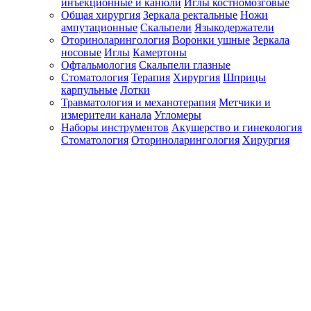
инъекционные и канюли
Иглы костномозговые
Общая хирургия
Зеркала ректальные
Ножи
ампутационные
Скальпели
Языкодержатели
Оториноларингология
Воронки ушные
Зеркала
носовые
Иглы
Камертоны
Офтальмология
Скальпели глазные
Стоматология
Терапия
Хирургия
Шприцы
карпульные
Лотки
Травматология и механотерапия
Метчики и
измерители канала
Угломеры
Наборы инструментов
Акушерство и гинекология
Стоматология
Оториноларингология
Хирургия