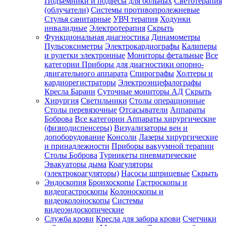
Подъемники и подвесы для больных
Светотерапия
(облучатели)
Системы противопролежневые
Стулья санитарные
УВЧ терапия
Ходунки
инвалидные
Электротерапия
Скрыть
Функциональная диагностика
Динамометры
Пульсоксиметры
Электрокардиографы
Калиперы
и рулетки электронные
Мониторы фетальные
Все
категории
Приборы для диагностики опорно-
двигательного аппарата
Спирографы
Холтеры и
кардиорегистраторы
Электроэнцефалографы
Кресла Барани
Суточные мониторы АД
Скрыть
Хирургия
Светильники
Столы операционные
Столы перевязочные
Отсасыватели
Аппараты
Боброва
Все категории
Аппараты хирургические
(физиодиспенсеры)
Визуализаторы вен и
допоборудование
Консоли
Лазеры хирургические
и принадлежности
Приборы вакуумной терапии
Столы Боброва
Турникеты пневматические
Эвакуаторы дыма
Коагуляторы
(электрокоагуляторы)
Насосы шприцевые
Скрыть
Эндоскопия
Бронхоскопы
Гастроскопы и
видеогастроскопы
Колоноскопы и
видеоколоноскопы
Системы
видеоэндоскопические
Служба крови
Кресла для забора крови
Счетчики