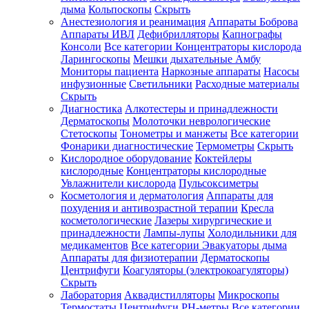
дыма
Кольпоскопы
Скрыть
Анестезиология и реанимация
Аппараты Боброва
Аппараты ИВЛ
Дефибрилляторы
Капнографы
Консоли
Все категории
Концентраторы кислорода
Ларингоскопы
Мешки дыхательные Амбу
Мониторы пациента
Наркозные аппараты
Насосы
инфузионные
Светильники
Расходные материалы
Скрыть
Диагностика
Алкотестеры и принадлежности
Дерматоскопы
Молоточки неврологические
Стетоскопы
Тонометры и манжеты
Все категории
Фонарики диагностические
Термометры
Скрыть
Кислородное оборудование
Коктейлеры
кислородные
Концентраторы кислородные
Увлажнители кислорода
Пульсоксиметры
Косметология и дерматология
Аппараты для
похудения и антивозрастной терапии
Кресла
косметологические
Лазеры хирургические и
принадлежности
Лампы-лупы
Холодильники для
медикаментов
Все категории
Эвакуаторы дыма
Аппараты для физиотерапии
Дерматоскопы
Центрифуги
Коагуляторы (электрокоагуляторы)
Скрыть
Лаборатория
Аквадистилляторы
Микроскопы
Термостаты
Центрифуги
PH-метры
Все категории