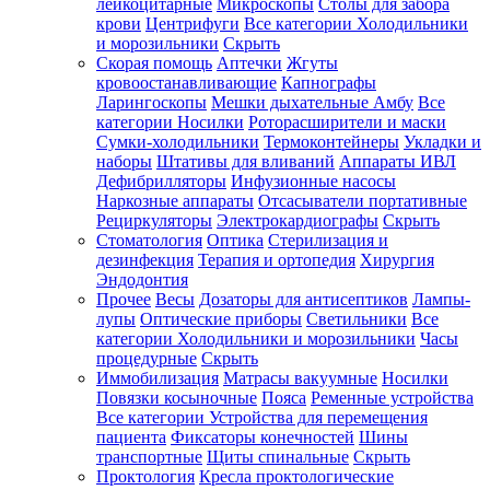
лейкоцитарные
Микроскопы
Столы для забора
крови
Центрифуги
Все категории
Холодильники
и морозильники
Скрыть
Скорая помощь
Аптечки
Жгуты
кровоостанавливающие
Капнографы
Ларингоскопы
Мешки дыхательные Амбу
Все
категории
Носилки
Роторасширители и маски
Сумки-холодильники
Термоконтейнеры
Укладки и
наборы
Штативы для вливаний
Аппараты ИВЛ
Дефибрилляторы
Инфузионные насосы
Наркозные аппараты
Отсасыватели портативные
Рециркуляторы
Электрокардиографы
Скрыть
Стоматология
Оптика
Стерилизация и
дезинфекция
Терапия и ортопедия
Хирургия
Эндодонтия
Прочее
Весы
Дозаторы для антисептиков
Лампы-
лупы
Оптические приборы
Светильники
Все
категории
Холодильники и морозильники
Часы
процедурные
Скрыть
Иммобилизация
Матрасы вакуумные
Носилки
Повязки косыночные
Пояса
Ременные устройства
Все категории
Устройства для перемещения
пациента
Фиксаторы конечностей
Шины
транспортные
Щиты спинальные
Скрыть
Проктология
Кресла проктологические