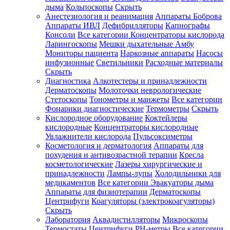
дыма
Кольпоскопы
Скрыть
Анестезиология и реанимация
Аппараты Боброва
Аппараты ИВЛ
Дефибрилляторы
Капнографы
Консоли
Все категории
Концентраторы кислорода
Ларингоскопы
Мешки дыхательные Амбу
Мониторы пациента
Наркозные аппараты
Насосы
инфузионные
Светильники
Расходные материалы
Скрыть
Диагностика
Алкотестеры и принадлежности
Дерматоскопы
Молоточки неврологические
Стетоскопы
Тонометры и манжеты
Все категории
Фонарики диагностические
Термометры
Скрыть
Кислородное оборудование
Коктейлеры
кислородные
Концентраторы кислородные
Увлажнители кислорода
Пульсоксиметры
Косметология и дерматология
Аппараты для
похудения и антивозрастной терапии
Кресла
косметологические
Лазеры хирургические и
принадлежности
Лампы-лупы
Холодильники для
медикаментов
Все категории
Эвакуаторы дыма
Аппараты для физиотерапии
Дерматоскопы
Центрифуги
Коагуляторы (электрокоагуляторы)
Скрыть
Лаборатория
Аквадистилляторы
Микроскопы
Термостаты
Центрифуги
PH-метры
Все категории