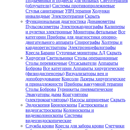
Подъемники и подвесы для больных
Светотерапия
(облучатели)
Системы противопролежневые
Стулья санитарные
УВЧ терапия
Ходунки
инвалидные
Электротерапия
Скрыть
Функциональная диагностика
Динамометры
Пульсоксиметры
Электрокардиографы
Калиперы
и рулетки электронные
Мониторы фетальные
Все
категории
Приборы для диагностики опорно-
двигательного аппарата
Спирографы
Холтеры и
кардиорегистраторы
Электроэнцефалографы
Кресла Барани
Суточные мониторы АД
Скрыть
Хирургия
Светильники
Столы операционные
Столы перевязочные
Отсасыватели
Аппараты
Боброва
Все категории
Аппараты хирургические
(физиодиспенсеры)
Визуализаторы вен и
допоборудование
Консоли
Лазеры хирургические
и принадлежности
Приборы вакуумной терапии
Столы Боброва
Турникеты пневматические
Эвакуаторы дыма
Коагуляторы
(электрокоагуляторы)
Насосы шприцевые
Скрыть
Эндоскопия
Бронхоскопы
Гастроскопы и
видеогастроскопы
Колоноскопы и
видеоколоноскопы
Системы
видеоэндоскопические
Служба крови
Кресла для забора крови
Счетчики