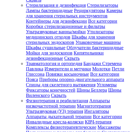
Стерилизация и дезинфекция
Стерилизаторы
Лампы бактерицидные
Рециркуляторы
Камеры
для хранения стерильных инструментов
Контейнеры для дезинфекции
Все категории
Коробки стерилизационные и фильтры
Ультразвуковые ванны/мойки
Утилизаторы
медицинских отходов
Шкафы для хранения
стерильных эндоскопов
Упаковочные машины
Шкафы сушильные
Облучатели бактерицидные
Мойки для эндоскопов
Кипятильники
дезинфекционные
Скрыть
Травматология и ортопедия
Бандажи Стремена
Павлика
Измерители и метчики
Молотки
Петли
Глиссона
Повязки косыночные
Все категории
Пояса
Приборы опорно-двигательного аппарата
Спицы для скелетного вытяжения
Угломеры
Фиксаторы конечностей
Шины Беллера
Шины
Виленского
Скрыть
Физиотерапия и реабилитация
Аппараты
низкочастотной терапии
Магнитотерапия
Ультразвуковая (УЗ) терапия
Ингаляторы
Аппараты дыхательной терапии
Все категории
Инвалидные кресла-коляски
КВЧ-терапия
Комплексы физиотерапевтические
Массажеры