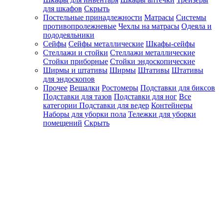
для шкафов
Скрыть
Постельные принадлежности
Матрасы
Системы
противопролежневые
Чехлы на матрасы
Одеяла и
пододеяльники
Сейфы
Сейфы металлические
Шкафы-сейфы
Стеллажи и стойки
Стеллажи металлические
Стойки приборные
Стойки эндоскопические
Ширмы и штативы
Ширмы
Штативы
Штативы
для эндоскопов
Прочее
Вешалки
Ростомеры
Подставки для биксов
Подставки для тазов
Подставки для ног
Все
категории
Подставки для ведер
Контейнеры
Наборы для уборки пола
Тележки для уборки
помещений
Скрыть