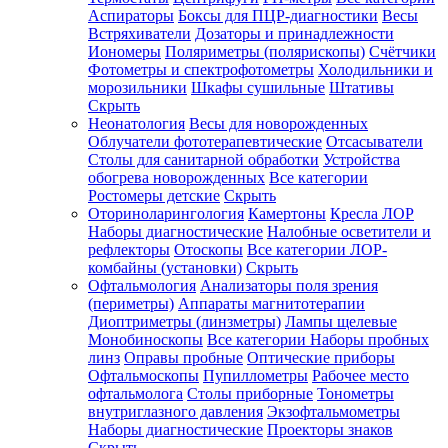
Аспираторы
Боксы для ПЦР-диагностики
Весы
Встряхиватели
Дозаторы и принадлежности
Иономеры
Поляриметры (полярископы)
Счётчики
Фотометры и спектрофотометры
Холодильники и
морозильники
Шкафы сушильные
Штативы
Скрыть
Неонатология
Весы для новорожденных
Облучатели фототерапевтические
Отсасыватели
Столы для санитарной обработки
Устройства
обогрева новорожденных
Все категории
Ростомеры детские
Скрыть
Оториноларингология
Камертоны
Кресла ЛОР
Наборы диагностические
Налобные осветители и
рефлекторы
Отоскопы
Все категории
ЛОР-
комбайны (установки)
Скрыть
Офтальмология
Анализаторы поля зрения
(периметры)
Аппараты магнитотерапии
Диоптриметры (линзметры)
Лампы щелевые
Монобиноскопы
Все категории
Наборы пробных
линз
Оправы пробные
Оптические приборы
Офтальмоскопы
Пупиллометры
Рабочее место
офтальмолога
Столы приборные
Тонометры
внутриглазного давления
Экзофтальмометры
Наборы диагностические
Проекторы знаков
Скрыть