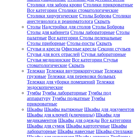
Столики для забора крови
Столики прикроватные
Все категории
Столики стоматологические
Столики хирургические
Столы Боброва
Столики
анестезиолога и реаниматолога
Скрыть
Столы
Надстройки для столов
Столы Боброва
Столы для кабинета
Столы лабораторные
Столы
палатные
Все категории
Столы пеленальные
Столы приборные
Столы-посты
Скрыть
Стулья и кресла
Офисные кресла
Секции стульев
Стулья для всех отраслей
Стулья лабораторные
Стулья медицинские
Все категории
Стулья
стоматологические
Скрыть
Тележки
Тележки внутрикорпусные
Тележки
грузовые
Тележки для перевозки больных
Тележки для уборки помещений
Тележки
эндоскопические
Тумбы
Тумбы лабораторные
Тумбы под
аппаратуру
Тумбы подкатные
Тумбы
прикроватные
Шкафы
Шкафы вытяжные
Шкафы для документов
Шкафы для ключей (ключницы)
Шкафы для
медикаментов
Шкафы для одежды
Все категории
Шкафы для сумок
Шкафы картотечные
Шкафы
лабораторные
Шкафы навесные
Шкафы-стеллажи
Шкафы для инвентаря
Шкафы аптечки
Трейзеры