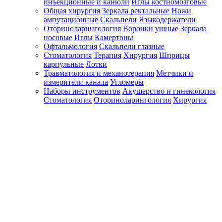
инъекционные и канюли
Иглы костномозговые
Общая хирургия
Зеркала ректальные
Ножи
ампутационные
Скальпели
Языкодержатели
Оториноларингология
Воронки ушные
Зеркала
носовые
Иглы
Камертоны
Офтальмология
Скальпели глазные
Стоматология
Терапия
Хирургия
Шприцы
карпульные
Лотки
Травматология и механотерапия
Метчики и
измерители канала
Угломеры
Наборы инструментов
Акушерство и гинекология
Стоматология
Оториноларингология
Хирургия