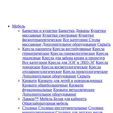
Мебель
Банкетки и кушетки
Банкетки
Диваны
Кушетки
массажные
Кушетки смотровые
Кушетки
физиотерапевтические
Все категории
Столы
массажные
Дополнительное оборудование
Скрыть
Кресла пациента
Кресла вестибулярные
Кресла
гериатрические
Кресла гинекологические
Кресла
диализные
Кресла для забора крови и процедур
Все категории
Кресла для ЭЭГ и ЭХО-ЭГ
Кресла
донорские
Кресла косметологические
Кресла
отоларингологические
Кресла проктологические
Дополнительное оборудование
Скрыть
Кровати
Кровати для детей и новорожденных
Кровати общебольничные
Кровати
функциональные
Кровати металлические
Дополнительное оборудование
Лавкор™
Мебель Белая для кабинета
Общелабораторная мебель
Столики
Столики инструментальные
Столики
манипуляционные
Столики для детских весов