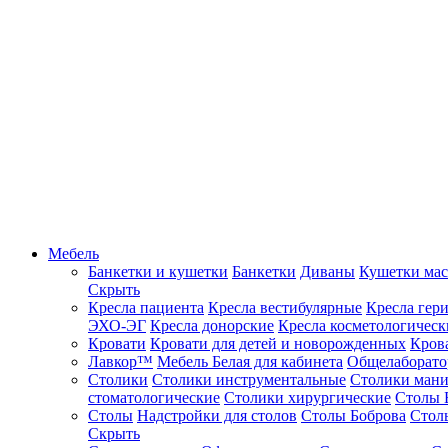
Мебель
Банкетки и кушетки
Банкетки
Диваны
Кушетки ма
Скрыть
Кресла пациента
Кресла вестибулярные
Кресла гер
ЭХО-ЭГ
Кресла донорские
Кресла косметологическ
Кровати
Кровати для детей и новорожденных
Кров
Лавкор™
Мебель Белая для кабинета
Общелаборато
Столики
Столики инструментальные
Столики ман
стоматологические
Столики хирургические
Столы 
Столы
Надстройки для столов
Столы Боброва
Стол
Скрыть