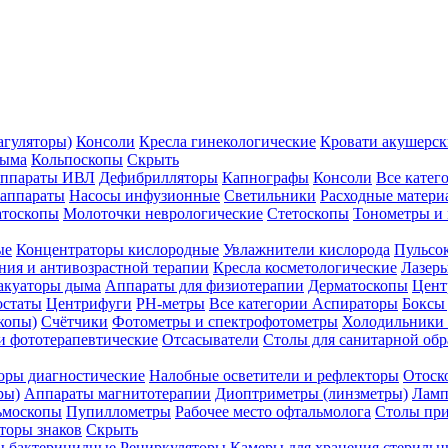
агуляторы)
Консоли
Кресла гинекологические
Кровати акушерск
дыма
Кольпоскопы
Скрыть
ппараты ИВЛ
Дефибрилляторы
Капнографы
Консоли
Все катег
 аппараты
Насосы инфузионные
Светильники
Расходные матери
атоскопы
Молоточки неврологические
Стетоскопы
Тонометры и
ые
Концентраторы кислородные
Увлажнители кислорода
Пульсо
ния и антивозрастной терапии
Кресла косметологические
Лазер
акуаторы дыма
Аппараты для физиотерапии
Дерматоскопы
Цент
остаты
Центрифуги
PH-метры
Все категории
Аспираторы
Боксы
копы)
Счётчики
Фотометры и спектрофотометры
Холодильники 
и фототерапевтические
Отсасыватели
Столы для санитарной обр
оры диагностические
Налобные осветители и рефлекторы
Отоск
ры)
Аппараты магнитотерапии
Диоптриметры (линзметры)
Ламп
ьмоскопы
Пупиллометры
Рабочее место офтальмолога
Столы пр
торы знаков
Скрыть
 бактерицидные
Рециркуляторы
Камеры для хранения стериль