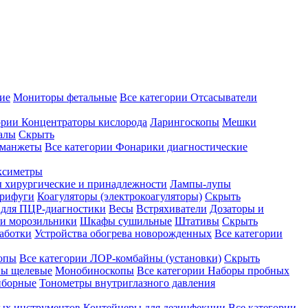
ие
Мониторы фетальные
Все категории
Отсасыватели
ории
Концентраторы кислорода
Ларингоскопы
Мешки
алы
Скрыть
 манжеты
Все категории
Фонарики диагностические
ксиметры
ы хирургические и принадлежности
Лампы-лупы
рифуги
Коагуляторы (электрокоагуляторы)
Скрыть
 для ПЦР-диагностики
Весы
Встряхиватели
Дозаторы и
и морозильники
Шкафы сушильные
Штативы
Скрыть
аботки
Устройства обогрева новорожденных
Все категории
опы
Все категории
ЛОР-комбайны (установки)
Скрыть
ы щелевые
Монобиноскопы
Все категории
Наборы пробных
иборные
Тонометры внутриглазного давления
ных инструментов
Контейнеры для дезинфекции
Все категории