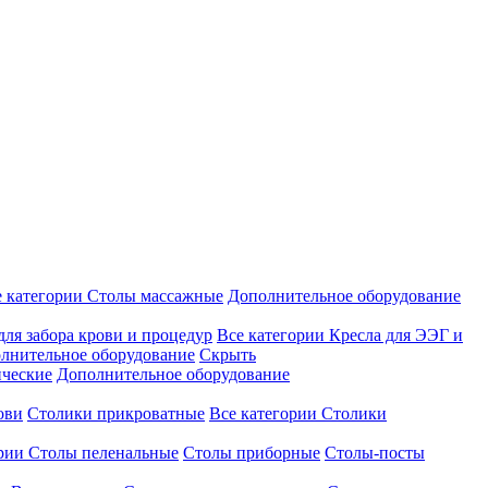
е категории
Столы массажные
Дополнительное оборудование
для забора крови и процедур
Все категории
Кресла для ЭЭГ и
лнительное оборудование
Скрыть
ические
Дополнительное оборудование
ови
Столики прикроватные
Все категории
Столики
ории
Столы пеленальные
Столы приборные
Столы-посты