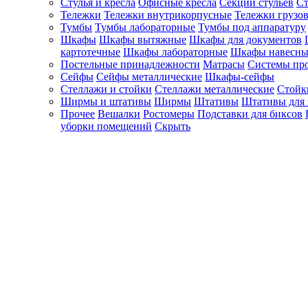
Стулья и кресла
Офисные кресла
Секции стульев
Ст
Тележки
Тележки внутрикорпусные
Тележки грузо
Тумбы
Тумбы лабораторные
Тумбы под аппаратуру
Шкафы
Шкафы вытяжные
Шкафы для документов
картотечные
Шкафы лабораторные
Шкафы навесны
Постельные принадлежности
Матрасы
Системы пр
Сейфы
Сейфы металлические
Шкафы-сейфы
Стеллажи и стойки
Стеллажи металлические
Стойк
Ширмы и штативы
Ширмы
Штативы
Штативы для 
Прочее
Вешалки
Ростомеры
Подставки для биксов
уборки помещений
Скрыть