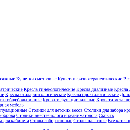
ссажные
Кушетки смотровые
Кушетки физиотерапевтические
Вс
иатрические
Кресла гинекологические
Кресла диализные
Кресла 
ие
Кресла отоларингологические
Кресла проктологические
Допо
ати общебольничные
Кровати функциональные
Кровати металл
рная мебель
ипуляционные
Столики для детских весов
Столики для забора кр
Боброва
Столики анестезиолога и реаниматолога
Скрыть
ы для кабинета
Столы лабораторные
Столы палатные
Все катег