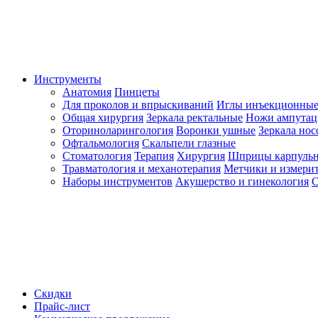
Инструменты
Анатомия
Пинцеты
Для проколов и впрыскиваний
Иглы инъекционные
Общая хирургия
Зеркала ректальные
Ножи ампута
Оториноларингология
Воронки ушные
Зеркала но
Офтальмология
Скальпели глазные
Стоматология
Терапия
Хирургия
Шприцы карпуль
Травматология и механотерапия
Метчики и измерит
Наборы инструментов
Акушерство и гинекология
С
Скидки
Прайс-лист