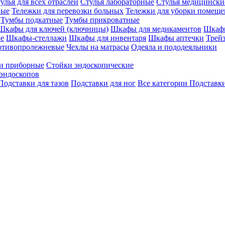
улья для всех отраслей
Стулья лабораторные
Стулья медицински
вые
Тележки для перевозки больных
Тележки для уборки помещ
Тумбы подкатные
Тумбы прикроватные
Шкафы для ключей (ключницы)
Шкафы для медикаментов
Шкафы
е
Шкафы-стеллажи
Шкафы для инвентаря
Шкафы аптечки
Трей
отивопролежневые
Чехлы на матрасы
Одеяла и пододеяльники
и приборные
Стойки эндоскопические
эндоскопов
Подставки для тазов
Подставки для ног
Все категории
Подставки