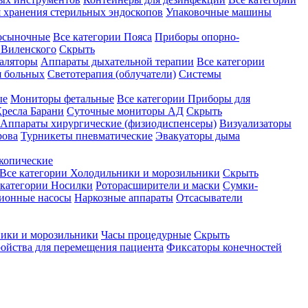
 хранения стерильных эндоскопов
Упаковочные машины
осыночные
Все категории
Пояса
Приборы опорно-
Виленского
Скрыть
аляторы
Аппараты дыхательной терапии
Все категории
я больных
Светотерапия (облучатели)
Системы
ые
Мониторы фетальные
Все категории
Приборы для
ресла Барани
Суточные мониторы АД
Скрыть
Аппараты хирургические (физиодиспенсеры)
Визуализаторы
рова
Турникеты пневматические
Эвакуаторы дыма
копические
Все категории
Холодильники и морозильники
Скрыть
 категории
Носилки
Роторасширители и маски
Сумки-
ионные насосы
Наркозные аппараты
Отсасыватели
ики и морозильники
Часы процедурные
Скрыть
ройства для перемещения пациента
Фиксаторы конечностей