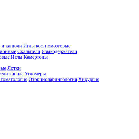
 и канюли
Иглы костномозговые
ционные
Скальпели
Языкодержатели
совые
Иглы
Камертоны
ные
Лотки
ели канала
Угломеры
томатология
Оториноларингология
Хирургия