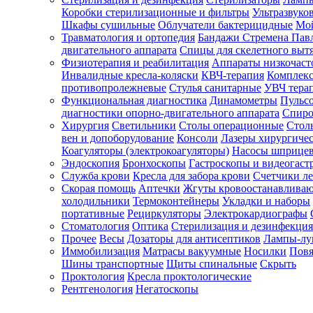
Коробки стерилизационные и фильтры
Ультразвуко
Шкафы сушильные
Облучатели бактерицидные
Мой
Травматология и ортопедия
Бандажи Стремена Пав
Зарегистрироваться
двигательного аппарата
Спицы для скелетного выт
Физиотерапия и реабилитация
Аппараты низкочаст
Инвалидные кресла-коляски
КВЧ-терапия
Комплекс
противопролежневые
Стулья санитарные
УВЧ тера
Функциональная диагностика
Динамометры
Пульс
Зачем
диагностики опорно-двигательного аппарата
Спиро
регистрироваться?
Хирургия
Светильники
Столы операционные
Стол
вен и допоборудование
Консоли
Лазеры хирургиче
Все
Коагуляторы (электрокоагуляторы)
Насосы шприце
покупки
Эндоскопия
Бронхоскопы
Гастроскопы и видеогаст
в
одном
Служба крови
Кресла для забора крови
Счетчики л
месте
Скорая помощь
Аптечки
Жгуты кровоостанавлива
Личный
холодильники
Термоконтейнеры
Укладки и наборы
менеджер
портативные
Рециркуляторы
Электрокардиографы
Стоматология
Оптика
Стерилизация и дезинфекция
Отслеживание
статуса
Прочее
Весы
Дозаторы для антисептиков
Лампы-л
заказа
Иммобилизация
Матрасы вакуумные
Носилки
Повя
Шины транспортные
Щиты спинальные
Скрыть
Проктология
Кресла проктологические
Рентгенология
Негатоскопы