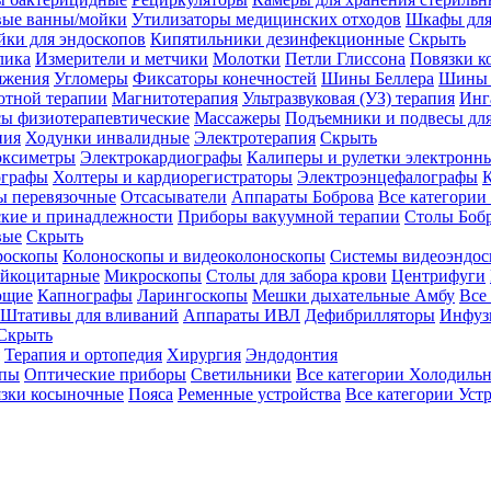
вые ванны/мойки
Утилизаторы медицинских отходов
Шкафы для
ки для эндоскопов
Кипятильники дезинфекционные
Скрыть
лика
Измерители и метчики
Молотки
Петли Глиссона
Повязки к
яжения
Угломеры
Фиксаторы конечностей
Шины Беллера
Шины 
отной терапии
Магнитотерапия
Ультразвуковая (УЗ) терапия
Инг
ы физиотерапевтические
Массажеры
Подъемники и подвесы дл
пия
Ходунки инвалидные
Электротерапия
Скрыть
оксиметры
Электрокардиографы
Калиперы и рулетки электронн
графы
Холтеры и кардиорегистраторы
Электроэнцефалографы
К
ы перевязочные
Отсасыватели
Аппараты Боброва
Все категории
ские и принадлежности
Приборы вакуумной терапии
Столы Боб
вые
Скрыть
роскопы
Колоноскопы и видеоколоноскопы
Системы видеоэндос
ейкоцитарные
Микроскопы
Столы для забора крови
Центрифуги
ющие
Капнографы
Ларингоскопы
Мешки дыхательные Амбу
Все
Штативы для вливаний
Аппараты ИВЛ
Дефибрилляторы
Инфуз
Скрыть
Терапия и ортопедия
Хирургия
Эндодонтия
упы
Оптические приборы
Светильники
Все категории
Холодильн
зки косыночные
Пояса
Ременные устройства
Все категории
Уст