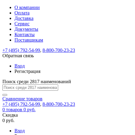
О компании
Восстановление
Обратная
Вход
Регистрация
Оплата
пароля
связь
На
Доставка
вашу
Сервис
почту
Только
Только
Документы
test@example.com
для
для
Ваше
Введите
Заполните
отправлена
Контакты
ИП
ИП
новый
Пароль
На
сообщение
ссылка.
форму.
и
и
Поставщикам
пароль
успешно
вашу
успешно
юр.
юр.
Перейдите
лиц
лиц
отправлено.
восстановлен
почту
+7 (495) 792-54-99
,
8-800-700-23-23
Мы
по
test@test.ru
ней
Обратная связь
отправим
для
отправлена
вам
завершения
Вход
ссылка.
регистрации.
ссылку
Регистрация
Войти
на
указанный
Поиск среди 2817 наименований
Перейдите
Сообщение
Ок
электронный
по
адрес,
ней
Сравнение
товаров
перейдя
для
+7 (495) 792-54-99
,
8-800-700-23-23
по
смены
Запомнить
Забыли
0
товаров
0 руб.
которой
пароля.
меня
пароль?
Скидка
Сменить
вы
0 руб.
сможете
пароль
Войти
Я принимаю условия
задать
Вход
пользовательского