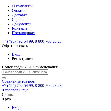
О компании
Восстановление
Обратная
Вход
Регистрация
Оплата
пароля
связь
На
Доставка
вашу
Сервис
почту
Только
Только
Документы
test@example.com
для
для
Ваше
Введите
Заполните
отправлена
ИП
ИП
Контакты
новый
Пароль
На
сообщение
форму.
ссылка.
и
и
пароль
Поставщикам
успешно
вашу
успешно
юр.
юр.
Перейдите
отправлено.
лиц
лиц
восстановлен
почту
Мы
+7 (495) 792-54-99
,
8-800-700-23-23
по
test@test.ru
ней
отправим
Обратная связь
для
отправлена
вам
завершения
ссылка.
Вход
регистрации.
ссылку
Регистрация
Войти
на
указанный
Перейдите
Сообщение
Поиск среди 2820 наименований
Ок
электронный
по
адрес,
ней
перейдя
Сравнение
для
товаров
по
+7 (495) 792-54-99
,
8-800-700-23-23
смены
Запомнить
Забыли
0
товаров
которой
0 руб.
пароля.
меня
пароль?
Сменить
Скидка
вы
0 руб.
сможете
пароль
Я принимаю условия
Войти
задать
пользовательского
Вход
новый
соглашения
и