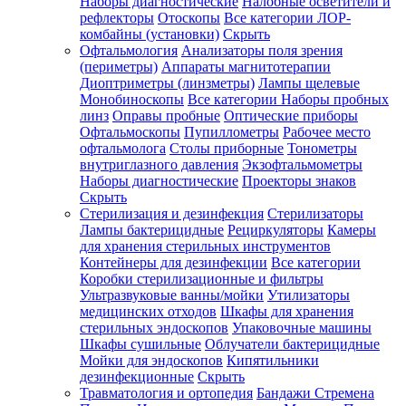
Наборы диагностические
Налобные осветители и
рефлекторы
Отоскопы
Все категории
ЛОР-
комбайны (установки)
Скрыть
Офтальмология
Анализаторы поля зрения
(периметры)
Аппараты магнитотерапии
Диоптриметры (линзметры)
Лампы щелевые
Монобиноскопы
Все категории
Наборы пробных
линз
Оправы пробные
Оптические приборы
Офтальмоскопы
Пупиллометры
Рабочее место
офтальмолога
Столы приборные
Тонометры
внутриглазного давления
Экзофтальмометры
Наборы диагностические
Проекторы знаков
Скрыть
Стерилизация и дезинфекция
Стерилизаторы
Лампы бактерицидные
Рециркуляторы
Камеры
для хранения стерильных инструментов
Контейнеры для дезинфекции
Все категории
Коробки стерилизационные и фильтры
Ультразвуковые ванны/мойки
Утилизаторы
медицинских отходов
Шкафы для хранения
стерильных эндоскопов
Упаковочные машины
Шкафы сушильные
Облучатели бактерицидные
Мойки для эндоскопов
Кипятильники
дезинфекционные
Скрыть
Травматология и ортопедия
Бандажи Стремена