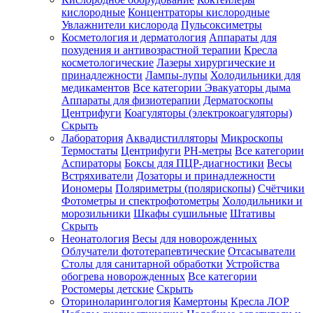
кислородные
Концентраторы кислородные
Увлажнители кислорода
Пульсоксиметры
Косметология и дерматология
Аппараты для
Зарегистрироваться
похудения и антивозрастной терапии
Кресла
косметологические
Лазеры хирургические и
принадлежности
Лампы-лупы
Холодильники для
медикаментов
Все категории
Эвакуаторы дыма
Аппараты для физиотерапии
Дерматоскопы
Зачем
Центрифуги
Коагуляторы (электрокоагуляторы)
регистрироваться?
Скрыть
Лаборатория
Аквадистилляторы
Микроскопы
Все
Термостаты
Центрифуги
PH-метры
Все категории
покупки
в
Аспираторы
Боксы для ПЦР-диагностики
Весы
одном
Встряхиватели
Дозаторы и принадлежности
месте
Иономеры
Поляриметры (полярископы)
Счётчики
Личный
Фотометры и спектрофотометры
Холодильники и
менеджер
морозильники
Шкафы сушильные
Штативы
Отслеживание
Скрыть
статуса
Неонатология
Весы для новорожденных
заказа
Облучатели фототерапевтические
Отсасыватели
Столы для санитарной обработки
Устройства
обогрева новорожденных
Все категории
Ростомеры детские
Скрыть
Оториноларингология
Камертоны
Кресла ЛОР