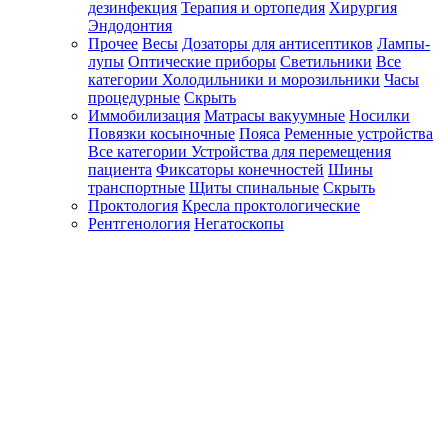
дезинфекция
Терапия и ортопедия
Хирургия
Эндодонтия
Прочее
Весы
Дозаторы для антисептиков
Лампы-
лупы
Оптические приборы
Светильники
Все
категории
Холодильники и морозильники
Часы
процедурные
Скрыть
Иммобилизация
Матрасы вакуумные
Носилки
Повязки косыночные
Пояса
Ременные устройства
Все категории
Устройства для перемещения
пациента
Фиксаторы конечностей
Шины
транспортные
Щиты спинальные
Скрыть
Проктология
Кресла проктологические
Рентгенология
Негатоскопы