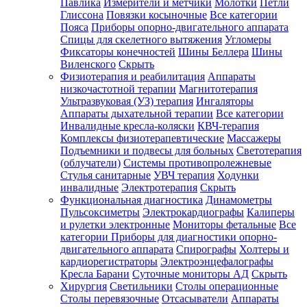
Павлика
Измерители и метчики
Молотки
Петли
Глиссона
Повязки косыночные
Все категории
Пояса
Приборы опорно-двигательного аппарата
Спицы для скелетного вытяжения
Угломеры
Фиксаторы конечностей
Шины Беллера
Шины
Виленского
Скрыть
Физиотерапия и реабилитация
Аппараты
низкочастотной терапии
Магнитотерапия
Ультразвуковая (УЗ) терапия
Ингаляторы
Аппараты дыхательной терапии
Все категории
Инвалидные кресла-коляски
КВЧ-терапия
Комплексы физиотерапевтические
Массажеры
Подъемники и подвесы для больных
Светотерапия
(облучатели)
Системы противопролежневые
Стулья санитарные
УВЧ терапия
Ходунки
инвалидные
Электротерапия
Скрыть
Функциональная диагностика
Динамометры
Пульсоксиметры
Электрокардиографы
Калиперы
и рулетки электронные
Мониторы фетальные
Все
категории
Приборы для диагностики опорно-
двигательного аппарата
Спирографы
Холтеры и
кардиорегистраторы
Электроэнцефалографы
Кресла Барани
Суточные мониторы АД
Скрыть
Хирургия
Светильники
Столы операционные
Столы перевязочные
Отсасыватели
Аппараты