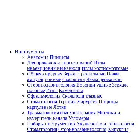
Инструменты
Анатомия
Пинцеты
Для проколов и впрыскиваний
Иглы
инъекционные и канюли
Иглы костномозговые
Общая хирургия
Зеркала ректальные
Ножи
ампутационные
Скальпели
Языкодержатели
Оториноларингология
Воронки ушные
Зеркала
носовые
Иглы
Камертоны
Офтальмология
Скальпели глазные
Стоматология
Терапия
Хирургия
Шприцы
карпульные
Лотки
Травматология и механотерапия
Метчики и
измерители канала
Угломеры
Наборы инструментов
Акушерство и гинекология
Стоматология
Оториноларингология
Хирургия