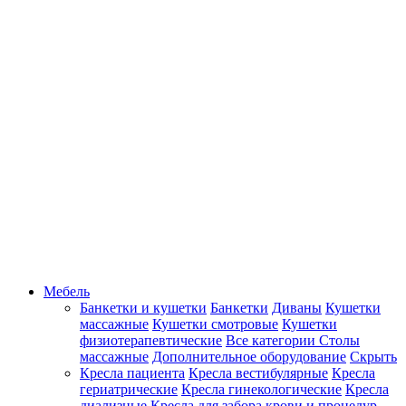
Мебель
Банкетки и кушетки
Банкетки
Диваны
Кушетки
массажные
Кушетки смотровые
Кушетки
физиотерапевтические
Все категории
Столы
массажные
Дополнительное оборудование
Скрыть
Кресла пациента
Кресла вестибулярные
Кресла
гериатрические
Кресла гинекологические
Кресла
диализные
Кресла для забора крови и процедур