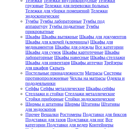
Тележки
Тележки внутрикорпусные
Тележки
грузовые
Тележки для перевозки больных
Тележки для уборки помещений
Тележки
эндоскопические
Тумбы
Тумбы лабораторные
Тумбы под
аппаратуру
Тумбы подкатные
Тумбы
прикроватные
Шкафы
Шкафы вытяжные
Шкафы для документов
Шкафы для ключей (ключницы)
Шкафы для
медикаментов
Шкафы для одежды
Все категории
Шкафы для сумок
Шкафы картотечные
Шкафы
лабораторные
Шкафы навесные
Шкафы-стеллажи
Шкафы для инвентаря
Шкафы аптечки
Трейзеры
для шкафов
Скрыть
Постельные принадлежности
Матрасы
Системы
противопролежневые
Чехлы на матрасы
Одеяла и
пододеяльники
Сейфы
Сейфы металлические
Шкафы-сейфы
Стеллажи и стойки
Стеллажи металлические
Стойки приборные
Стойки эндоскопические
Ширмы и штативы
Ширмы
Штативы
Штативы
для эндоскопов
Прочее
Вешалки
Ростомеры
Подставки для биксов
Подставки для тазов
Подставки для ног
Все
категории
Подставки для ведер
Контейнеры