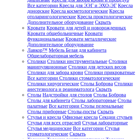
Все категории
Кресла для ЭЭГ и ЭХО-ЭГ
Кресла
донорские
Кресла косметологические
Кресла
отоларингологические
Кресла проктологические
Дополнительное оборудование
Скрыть
Кровати
Кровати для детей и новорожденных
Кровати общебольничные
Кровати
функциональные
Кровати металлические
Дополнительное оборудование
Лавкор™
Мебель Белая для кабинета
Общелабораторная мебель
Столики
Столики инструментальные
Столики
манипуляционные
Столики для детских весов
Столики для забора крови
Столики прикроватные
Все категории
Столики стоматологические
Столики хирургические
Столы Боброва
Столики
анестезиолога и реаниматолога
Скрыть
Столы
Надстройки для столов
Столы Боброва
Столы для кабинета
Столы лабораторные
Столы
палатные
Все категории
Столы пеленальные
Столы приборные
Столы-посты
Скрыть
Стулья и кресла
Офисные кресла
Секции стульев
Стулья для всех отраслей
Стулья лабораторные
Стулья медицинские
Все категории
Стулья
стоматологические
Скрыть