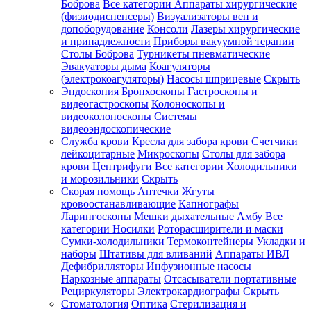
Боброва
Все категории
Аппараты хирургические
(физиодиспенсеры)
Визуализаторы вен и
допоборудование
Консоли
Лазеры хирургические
и принадлежности
Приборы вакуумной терапии
Столы Боброва
Турникеты пневматические
Эвакуаторы дыма
Коагуляторы
(электрокоагуляторы)
Насосы шприцевые
Скрыть
Эндоскопия
Бронхоскопы
Гастроскопы и
видеогастроскопы
Колоноскопы и
видеоколоноскопы
Системы
видеоэндоскопические
Служба крови
Кресла для забора крови
Счетчики
лейкоцитарные
Микроскопы
Столы для забора
крови
Центрифуги
Все категории
Холодильники
и морозильники
Скрыть
Скорая помощь
Аптечки
Жгуты
кровоостанавливающие
Капнографы
Ларингоскопы
Мешки дыхательные Амбу
Все
категории
Носилки
Роторасширители и маски
Сумки-холодильники
Термоконтейнеры
Укладки и
наборы
Штативы для вливаний
Аппараты ИВЛ
Дефибрилляторы
Инфузионные насосы
Наркозные аппараты
Отсасыватели портативные
Рециркуляторы
Электрокардиографы
Скрыть
Стоматология
Оптика
Стерилизация и