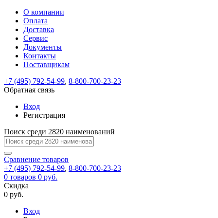
О компании
Восстановление
Обратная
Вход
Регистрация
Оплата
пароля
связь
На
Доставка
вашу
Сервис
почту
Только
Только
Документы
test@example.com
для
для
Ваше
Введите
Заполните
отправлена
ИП
ИП
Контакты
новый
Пароль
На
сообщение
форму.
ссылка.
и
и
пароль
Поставщикам
успешно
вашу
успешно
юр.
юр.
Перейдите
отправлено.
лиц
лиц
восстановлен
почту
Мы
+7 (495) 792-54-99
,
8-800-700-23-23
по
test@test.ru
ней
отправим
Обратная связь
для
отправлена
вам
завершения
ссылка.
Вход
регистрации.
ссылку
Регистрация
Войти
на
указанный
Перейдите
Сообщение
Поиск среди 2820 наименований
Ок
электронный
по
адрес,
ней
перейдя
Сравнение
для
товаров
по
+7 (495) 792-54-99
,
8-800-700-23-23
смены
Запомнить
Забыли
0
товаров
которой
0 руб.
пароля.
меня
пароль?
Сменить
Скидка
вы
0 руб.
сможете
пароль
Я принимаю условия
Войти
задать
пользовательского
Вход
новый
соглашения
и