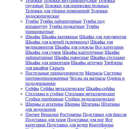
Тележки
Тележки внутрикорпусные
Тележки
грузовые
Тележки для перевозки больных
Тележки для уборки помещений
Тележки
эндоскопические
Тумбы
Тумбы лабораторные
Тумбы под
аппаратуру
Тумбы подкатные
Тумбы
прикроватные
Шкафы
Шкафы вытяжные
Шкафы для документов
Шкафы для ключей (ключницы)
Шкафы для
медикаментов
Шкафы для одежды
Все категории
Шкафы для сумок
Шкафы картотечные
Шкафы
лабораторные
Шкафы навесные
Шкафы-стеллажи
Шкафы для инвентаря
Шкафы аптечки
Трейзеры
для шкафов
Скрыть
Постельные принадлежности
Матрасы
Системы
противопролежневые
Чехлы на матрасы
Одеяла и
пододеяльники
Сейфы
Сейфы металлические
Шкафы-сейфы
Стеллажи и стойки
Стеллажи металлические
Стойки приборные
Стойки эндоскопические
Ширмы и штативы
Ширмы
Штативы
Штативы
для эндоскопов
Прочее
Вешалки
Ростомеры
Подставки для биксов
Подставки для тазов
Подставки для ног
Все
категории
Подставки для ведер
Контейнеры