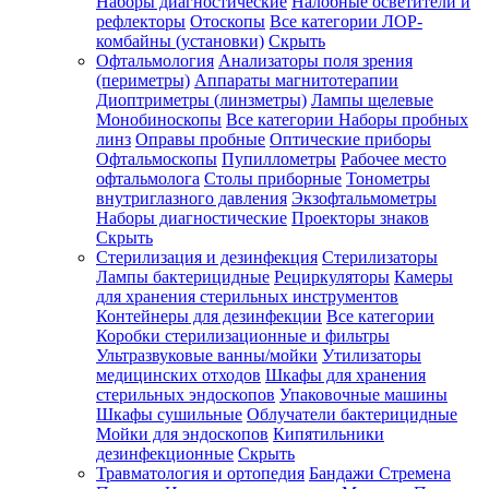
Наборы диагностические
Налобные осветители и
рефлекторы
Отоскопы
Все категории
ЛОР-
комбайны (установки)
Скрыть
Офтальмология
Анализаторы поля зрения
(периметры)
Аппараты магнитотерапии
Диоптриметры (линзметры)
Лампы щелевые
Монобиноскопы
Все категории
Наборы пробных
линз
Оправы пробные
Оптические приборы
Офтальмоскопы
Пупиллометры
Рабочее место
офтальмолога
Столы приборные
Тонометры
внутриглазного давления
Экзофтальмометры
Наборы диагностические
Проекторы знаков
Скрыть
Стерилизация и дезинфекция
Стерилизаторы
Лампы бактерицидные
Рециркуляторы
Камеры
для хранения стерильных инструментов
Контейнеры для дезинфекции
Все категории
Коробки стерилизационные и фильтры
Ультразвуковые ванны/мойки
Утилизаторы
медицинских отходов
Шкафы для хранения
стерильных эндоскопов
Упаковочные машины
Шкафы сушильные
Облучатели бактерицидные
Мойки для эндоскопов
Кипятильники
дезинфекционные
Скрыть
Травматология и ортопедия
Бандажи Стремена