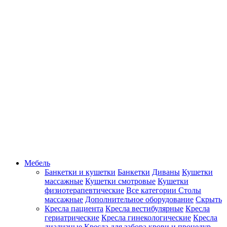
Мебель
Банкетки и кушетки
Банкетки
Диваны
Кушетки
массажные
Кушетки смотровые
Кушетки
физиотерапевтические
Все категории
Столы
массажные
Дополнительное оборудование
Скрыть
Кресла пациента
Кресла вестибулярные
Кресла
гериатрические
Кресла гинекологические
Кресла
диализные
Кресла для забора крови и процедур