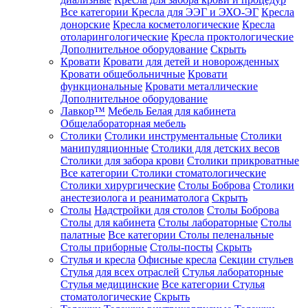
Все категории
Кресла для ЭЭГ и ЭХО-ЭГ
Кресла
донорские
Кресла косметологические
Кресла
отоларингологические
Кресла проктологические
Дополнительное оборудование
Скрыть
Кровати
Кровати для детей и новорожденных
Кровати общебольничные
Кровати
функциональные
Кровати металлические
Дополнительное оборудование
Лавкор™
Мебель Белая для кабинета
Общелабораторная мебель
Столики
Столики инструментальные
Столики
манипуляционные
Столики для детских весов
Столики для забора крови
Столики прикроватные
Все категории
Столики стоматологические
Столики хирургические
Столы Боброва
Столики
анестезиолога и реаниматолога
Скрыть
Столы
Надстройки для столов
Столы Боброва
Столы для кабинета
Столы лабораторные
Столы
палатные
Все категории
Столы пеленальные
Столы приборные
Столы-посты
Скрыть
Стулья и кресла
Офисные кресла
Секции стульев
Стулья для всех отраслей
Стулья лабораторные
Стулья медицинские
Все категории
Стулья
стоматологические
Скрыть