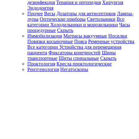
дезинфекция
Терапия и ортопедия
Хирургия
Эндодонтия
Прочее
Весы
Дозаторы для антисептиков
Лампы-
лупы
Оптические приборы
Светильники
Все
категории
Холодильники и морозильники
Часы
процедурные
Скрыть
Иммобилизация
Матрасы вакуумные
Носилки
Повязки косыночные
Пояса
Ременные устройства
Все категории
Устройства для перемещения
пациента
Фиксаторы конечностей
Шины
транспортные
Щиты спинальные
Скрыть
Проктология
Кресла проктологические
Рентгенология
Негатоскопы