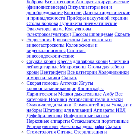
Боброва
Все категории
Аппараты хирургические
(физиодиспенсеры)
Визуализаторы вен и
допоборудование
Консоли
Лазеры хирургические
и принадлежности
Приборы вакуумной терапии
Столы Боброва
Турникеты пневматические
Эвакуаторы дыма
Коагуляторы
(электрокоагуляторы)
Насосы шприцевые
Скрыть
Эндоскопия
Бронхоскопы
Гастроскопы и
видеогастроскопы
Колоноскопы и
видеоколоноскопы
Системы
видеоэндоскопические
Служба крови
Кресла для забора крови
Счетчики
лейкоцитарные
Микроскопы
Столы для забора
крови
Центрифуги
Все категории
Холодильники
и морозильники
Скрыть
Скорая помощь
Аптечки
Жгуты
кровоостанавливающие
Капнографы
Ларингоскопы
Мешки дыхательные Амбу
Все
категории
Носилки
Роторасширители и маски
Сумки-холодильники
Термоконтейнеры
Укладки и
наборы
Штативы для вливаний
Аппараты ИВЛ
Дефибрилляторы
Инфузионные насосы
Наркозные аппараты
Отсасыватели портативные
Рециркуляторы
Электрокардиографы
Скрыть
Стоматология
Оптика
Стерилизация и