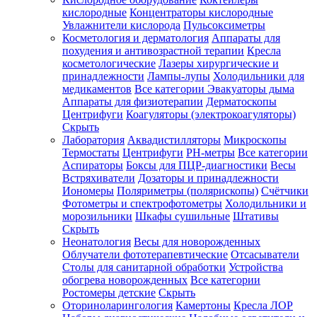
кислородные
Концентраторы кислородные
Увлажнители кислорода
Пульсоксиметры
Косметология и дерматология
Аппараты для
Зарегистрироваться
похудения и антивозрастной терапии
Кресла
косметологические
Лазеры хирургические и
принадлежности
Лампы-лупы
Холодильники для
медикаментов
Все категории
Эвакуаторы дыма
Аппараты для физиотерапии
Дерматоскопы
Зачем
Центрифуги
Коагуляторы (электрокоагуляторы)
регистрироваться?
Скрыть
Лаборатория
Аквадистилляторы
Микроскопы
Все
Термостаты
Центрифуги
PH-метры
Все категории
покупки
в
Аспираторы
Боксы для ПЦР-диагностики
Весы
одном
Встряхиватели
Дозаторы и принадлежности
месте
Иономеры
Поляриметры (полярископы)
Счётчики
Личный
Фотометры и спектрофотометры
Холодильники и
менеджер
морозильники
Шкафы сушильные
Штативы
Отслеживание
Скрыть
статуса
Неонатология
Весы для новорожденных
заказа
Облучатели фототерапевтические
Отсасыватели
Столы для санитарной обработки
Устройства
обогрева новорожденных
Все категории
Ростомеры детские
Скрыть
Оториноларингология
Камертоны
Кресла ЛОР