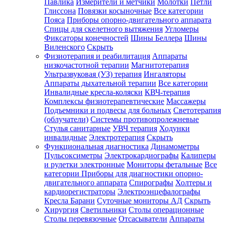
Павлика
Измерители и метчики
Молотки
Петли
Глиссона
Повязки косыночные
Все категории
Пояса
Приборы опорно-двигательного аппарата
Спицы для скелетного вытяжения
Угломеры
Фиксаторы конечностей
Шины Беллера
Шины
Виленского
Скрыть
Физиотерапия и реабилитация
Аппараты
низкочастотной терапии
Магнитотерапия
Ультразвуковая (УЗ) терапия
Ингаляторы
Аппараты дыхательной терапии
Все категории
Инвалидные кресла-коляски
КВЧ-терапия
Комплексы физиотерапевтические
Массажеры
Подъемники и подвесы для больных
Светотерапия
(облучатели)
Системы противопролежневые
Стулья санитарные
УВЧ терапия
Ходунки
инвалидные
Электротерапия
Скрыть
Функциональная диагностика
Динамометры
Пульсоксиметры
Электрокардиографы
Калиперы
и рулетки электронные
Мониторы фетальные
Все
категории
Приборы для диагностики опорно-
двигательного аппарата
Спирографы
Холтеры и
кардиорегистраторы
Электроэнцефалографы
Кресла Барани
Суточные мониторы АД
Скрыть
Хирургия
Светильники
Столы операционные
Столы перевязочные
Отсасыватели
Аппараты