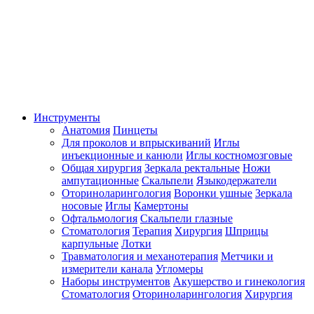
Инструменты
Анатомия
Пинцеты
Для проколов и впрыскиваний
Иглы
инъекционные и канюли
Иглы костномозговые
Общая хирургия
Зеркала ректальные
Ножи
ампутационные
Скальпели
Языкодержатели
Оториноларингология
Воронки ушные
Зеркала
носовые
Иглы
Камертоны
Офтальмология
Скальпели глазные
Стоматология
Терапия
Хирургия
Шприцы
карпульные
Лотки
Травматология и механотерапия
Метчики и
измерители канала
Угломеры
Наборы инструментов
Акушерство и гинекология
Стоматология
Оториноларингология
Хирургия