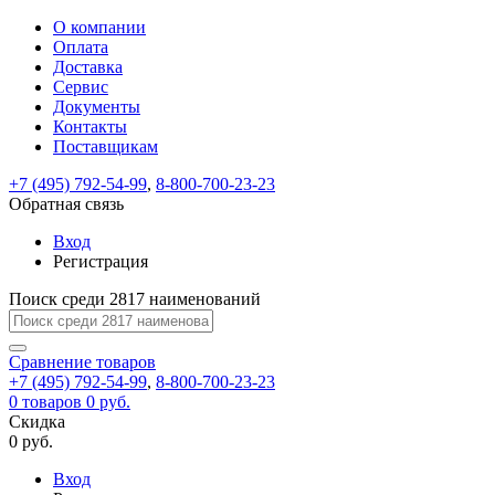
О компании
Восстановление
Обратная
Вход
Регистрация
Оплата
пароля
связь
На
Доставка
вашу
Сервис
почту
Только
Только
Документы
test@example.com
для
для
Ваше
Введите
Заполните
отправлена
ИП
ИП
Контакты
новый
Пароль
На
сообщение
форму.
ссылка.
и
и
пароль
Поставщикам
успешно
вашу
успешно
юр.
юр.
Перейдите
отправлено.
лиц
лиц
восстановлен
почту
Мы
+7 (495) 792-54-99
,
8-800-700-23-23
по
test@test.ru
ней
отправим
Обратная связь
для
отправлена
вам
завершения
ссылка.
Вход
регистрации.
ссылку
Регистрация
Войти
на
указанный
Перейдите
Сообщение
Поиск среди 2817 наименований
Ок
электронный
по
адрес,
ней
перейдя
Сравнение
для
товаров
по
+7 (495) 792-54-99
,
8-800-700-23-23
смены
Запомнить
Забыли
0
товаров
которой
0 руб.
пароля.
меня
пароль?
Сменить
Скидка
вы
0 руб.
сможете
пароль
Я принимаю условия
Войти
задать
пользовательского
Вход
новый
соглашения
и