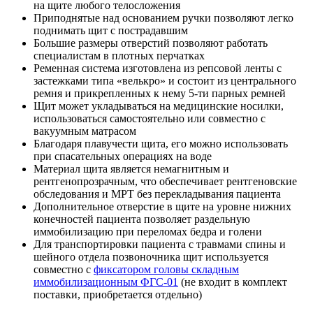
на щите любого телосложения
Приподнятые над основанием ручки позволяют легко
поднимать щит с пострадавшим
Большие размеры отверстий позволяют работать
специалистам в плотных перчатках
Ременная система изготовлена из репсовой ленты с
застежками типа «велькро» и состоит из центрального
ремня и прикрепленных к нему 5-ти парных ремней
Щит может укладываться на медицинские носилки,
использоваться самостоятельно или совместно с
вакуумным матрасом
Благодаря плавучести щита, его можно использовать
при спасательных операциях на воде
Материал щита является немагнитным и
рентгенопрозрачным, что обеспечивает рентгеновские
обследования и МРТ без перекладывания пациента
Дополнительное отверстие в щите на уровне нижних
конечностей пациента позволяет раздельную
иммобилизацию при переломах бедра и голени
Для транспортировки пациента с травмами спины и
шейного отдела позвоночника щит используется
совместно с
фиксатором головы складным
иммобилизационным ФГС-01
(не входит в комплект
поставки, приобретается отдельно)