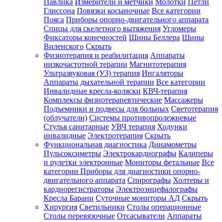
Павлика
Измерители и метчики
Молотки
Петли
Глиссона
Повязки косыночные
Все категории
Пояса
Приборы опорно-двигательного аппарата
Спицы для скелетного вытяжения
Угломеры
Фиксаторы конечностей
Шины Беллера
Шины
Виленского
Скрыть
Физиотерапия и реабилитация
Аппараты
низкочастотной терапии
Магнитотерапия
Ультразвуковая (УЗ) терапия
Ингаляторы
Аппараты дыхательной терапии
Все категории
Инвалидные кресла-коляски
КВЧ-терапия
Комплексы физиотерапевтические
Массажеры
Подъемники и подвесы для больных
Светотерапия
(облучатели)
Системы противопролежневые
Стулья санитарные
УВЧ терапия
Ходунки
инвалидные
Электротерапия
Скрыть
Функциональная диагностика
Динамометры
Пульсоксиметры
Электрокардиографы
Калиперы
и рулетки электронные
Мониторы фетальные
Все
категории
Приборы для диагностики опорно-
двигательного аппарата
Спирографы
Холтеры и
кардиорегистраторы
Электроэнцефалографы
Кресла Барани
Суточные мониторы АД
Скрыть
Хирургия
Светильники
Столы операционные
Столы перевязочные
Отсасыватели
Аппараты