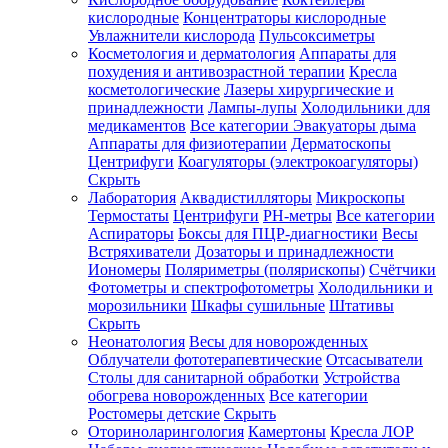
кислородные
Концентраторы кислородные
Увлажнители кислорода
Пульсоксиметры
Косметология и дерматология
Аппараты для
Зарегистрироваться
похудения и антивозрастной терапии
Кресла
косметологические
Лазеры хирургические и
принадлежности
Лампы-лупы
Холодильники для
медикаментов
Все категории
Эвакуаторы дыма
Аппараты для физиотерапии
Дерматоскопы
Зачем
Центрифуги
Коагуляторы (электрокоагуляторы)
регистрироваться?
Скрыть
Лаборатория
Аквадистилляторы
Микроскопы
Все
Термостаты
Центрифуги
PH-метры
Все категории
покупки
в
Аспираторы
Боксы для ПЦР-диагностики
Весы
одном
Встряхиватели
Дозаторы и принадлежности
месте
Иономеры
Поляриметры (полярископы)
Счётчики
Личный
Фотометры и спектрофотометры
Холодильники и
менеджер
морозильники
Шкафы сушильные
Штативы
Отслеживание
Скрыть
статуса
Неонатология
Весы для новорожденных
заказа
Облучатели фототерапевтические
Отсасыватели
Столы для санитарной обработки
Устройства
обогрева новорожденных
Все категории
Ростомеры детские
Скрыть
Оториноларингология
Камертоны
Кресла ЛОР