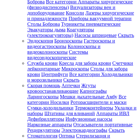
Боброва
Все категории
Аппараты хирургические
(физиодиспенсеры)
Визуализаторы вен и
допоборудование
Консоли
Лазеры хирургические
и принадлежности
Приборы вакуумной терапии
Столы Боброва
Турникеты пневматические
Эвакуаторы дыма
Коагуляторы
(электрокоагуляторы)
Насосы шприцевые
Скрыть
Эндоскопия
Бронхоскопы
Гастроскопы и
видеогастроскопы
Колоноскопы и
видеоколоноскопы
Системы
видеоэндоскопические
Служба крови
Кресла для забора крови
Счетчики
лейкоцитарные
Микроскопы
Столы для забора
крови
Центрифуги
Все категории
Холодильники
и морозильники
Скрыть
Скорая помощь
Аптечки
Жгуты
кровоостанавливающие
Капнографы
Ларингоскопы
Мешки дыхательные Амбу
Все
категории
Носилки
Роторасширители и маски
Сумки-холодильники
Термоконтейнеры
Укладки и
наборы
Штативы для вливаний
Аппараты ИВЛ
Дефибрилляторы
Инфузионные насосы
Наркозные аппараты
Отсасыватели портативные
Рециркуляторы
Электрокардиографы
Скрыть
Стоматология
Оптика
Стерилизация и