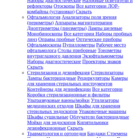
Наборы диагностические
Налобные осветители и
рефлекторы
Отоскопы
Все категории
ЛОР-
комбайны (установки)
Скрыть
Офтальмология
Анализаторы поля зрения
(периметры)
Аппараты магнитотерапии
Диоптриметры (линзметры)
Лампы щелевые
Монобиноскопы
Все категории
Наборы пробных
линз
Оправы пробные
Оптические приборы
Офтальмоскопы
Пупиллометры
Рабочее место
офтальмолога
Столы приборные
Тонометры
внутриглазного давления
Экзофтальмометры
Наборы диагностические
Проекторы знаков
Скрыть
Стерилизация и дезинфекция
Стерилизаторы
Лампы бактерицидные
Рециркуляторы
Камеры
для хранения стерильных инструментов
Контейнеры для дезинфекции
Все категории
Коробки стерилизационные и фильтры
Ультразвуковые ванны/мойки
Утилизаторы
медицинских отходов
Шкафы для хранения
стерильных эндоскопов
Упаковочные машины
Шкафы сушильные
Облучатели бактерицидные
Мойки для эндоскопов
Кипятильники
дезинфекционные
Скрыть
Травматология и ортопедия
Бандажи Стремена