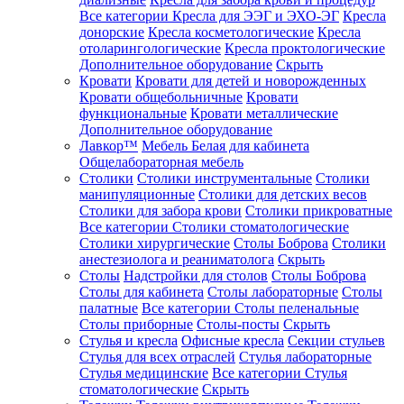
Все категории
Кресла для ЭЭГ и ЭХО-ЭГ
Кресла
донорские
Кресла косметологические
Кресла
отоларингологические
Кресла проктологические
Дополнительное оборудование
Скрыть
Кровати
Кровати для детей и новорожденных
Кровати общебольничные
Кровати
функциональные
Кровати металлические
Дополнительное оборудование
Лавкор™
Мебель Белая для кабинета
Общелабораторная мебель
Столики
Столики инструментальные
Столики
манипуляционные
Столики для детских весов
Столики для забора крови
Столики прикроватные
Все категории
Столики стоматологические
Столики хирургические
Столы Боброва
Столики
анестезиолога и реаниматолога
Скрыть
Столы
Надстройки для столов
Столы Боброва
Столы для кабинета
Столы лабораторные
Столы
палатные
Все категории
Столы пеленальные
Столы приборные
Столы-посты
Скрыть
Стулья и кресла
Офисные кресла
Секции стульев
Стулья для всех отраслей
Стулья лабораторные
Стулья медицинские
Все категории
Стулья
стоматологические
Скрыть