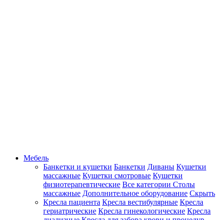
Мебель
Банкетки и кушетки
Банкетки
Диваны
Кушетки
массажные
Кушетки смотровые
Кушетки
физиотерапевтические
Все категории
Столы
массажные
Дополнительное оборудование
Скрыть
Кресла пациента
Кресла вестибулярные
Кресла
гериатрические
Кресла гинекологические
Кресла
диализные
Кресла для забора крови и процедур