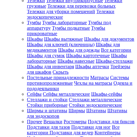
Тележки
Тележки внутрикорпусные
Тележки
грузовые
Тележки для перевозки больных
Тележки для уборки помещений
Тележки
эндоскопические
Тумбы
Тумбы лабораторные
Тумбы под
аппаратуру
Тумбы подкатные
Тумбы
прикроватные
Шкафы
Шкафы вытяжные
Шкафы для документов
Шкафы для ключей (ключницы)
Шкафы для
медикаментов
Шкафы для одежды
Все категории
Шкафы для сумок
Шкафы картотечные
Шкафы
лабораторные
Шкафы навесные
Шкафы-стеллажи
Шкафы для инвентаря
Шкафы аптечки
Трейзеры
для шкафов
Скрыть
Постельные принадлежности
Матрасы
Системы
противопролежневые
Чехлы на матрасы
Одеяла и
пододеяльники
Сейфы
Сейфы металлические
Шкафы-сейфы
Стеллажи и стойки
Стеллажи металлические
Стойки приборные
Стойки эндоскопические
Ширмы и штативы
Ширмы
Штативы
Штативы
для эндоскопов
Прочее
Вешалки
Ростомеры
Подставки для биксов
Подставки для тазов
Подставки для ног
Все
категории
Подставки для ведер
Контейнеры