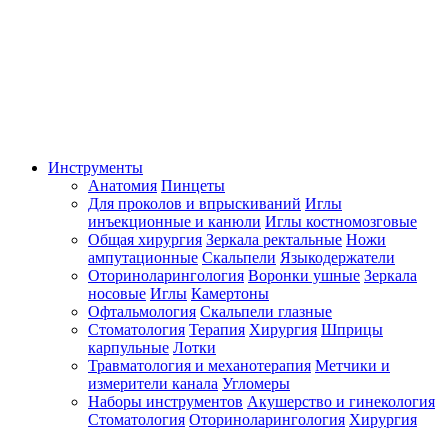
Инструменты
Анатомия
Пинцеты
Для проколов и впрыскиваний
Иглы
инъекционные и канюли
Иглы костномозговые
Общая хирургия
Зеркала ректальные
Ножи
ампутационные
Скальпели
Языкодержатели
Оториноларингология
Воронки ушные
Зеркала
носовые
Иглы
Камертоны
Офтальмология
Скальпели глазные
Стоматология
Терапия
Хирургия
Шприцы
карпульные
Лотки
Травматология и механотерапия
Метчики и
измерители канала
Угломеры
Наборы инструментов
Акушерство и гинекология
Стоматология
Оториноларингология
Хирургия