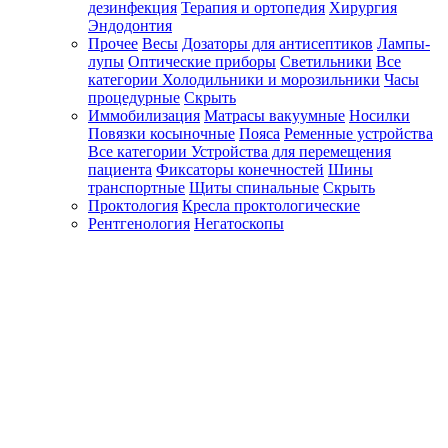
дезинфекция
Терапия и ортопедия
Хирургия
Эндодонтия
Прочее
Весы
Дозаторы для антисептиков
Лампы-
лупы
Оптические приборы
Светильники
Все
категории
Холодильники и морозильники
Часы
процедурные
Скрыть
Иммобилизация
Матрасы вакуумные
Носилки
Повязки косыночные
Пояса
Ременные устройства
Все категории
Устройства для перемещения
пациента
Фиксаторы конечностей
Шины
транспортные
Щиты спинальные
Скрыть
Проктология
Кресла проктологические
Рентгенология
Негатоскопы