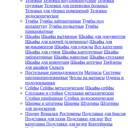
Тележки
Тележки внутрикорпусные
Тележки
грузовые
Тележки для перевозки больных
Тележки для уборки помещений
Тележки
эндоскопические
Тумбы
Тумбы лабораторные
Тумбы под
аппаратуру
Тумбы подкатные
Тумбы
прикроватные
Шкафы
Шкафы вытяжные
Шкафы для документов
Шкафы для ключей (ключницы)
Шкафы для
медикаментов
Шкафы для одежды
Все категории
Шкафы для сумок
Шкафы картотечные
Шкафы
лабораторные
Шкафы навесные
Шкафы-стеллажи
Шкафы для инвентаря
Шкафы аптечки
Трейзеры
для шкафов
Скрыть
Постельные принадлежности
Матрасы
Системы
противопролежневые
Чехлы на матрасы
Одеяла и
пододеяльники
Сейфы
Сейфы металлические
Шкафы-сейфы
Стеллажи и стойки
Стеллажи металлические
Стойки приборные
Стойки эндоскопические
Ширмы и штативы
Ширмы
Штативы
Штативы
для эндоскопов
Прочее
Вешалки
Ростомеры
Подставки для биксов
Подставки для тазов
Подставки для ног
Все
категории
Подставки для ведер
Контейнеры