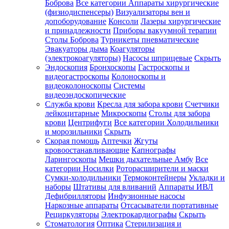
Боброва
Все категории
Аппараты хирургические
(физиодиспенсеры)
Визуализаторы вен и
допоборудование
Консоли
Лазеры хирургические
и принадлежности
Приборы вакуумной терапии
Столы Боброва
Турникеты пневматические
Эвакуаторы дыма
Коагуляторы
(электрокоагуляторы)
Насосы шприцевые
Скрыть
Эндоскопия
Бронхоскопы
Гастроскопы и
видеогастроскопы
Колоноскопы и
видеоколоноскопы
Системы
видеоэндоскопические
Служба крови
Кресла для забора крови
Счетчики
лейкоцитарные
Микроскопы
Столы для забора
крови
Центрифуги
Все категории
Холодильники
и морозильники
Скрыть
Скорая помощь
Аптечки
Жгуты
кровоостанавливающие
Капнографы
Ларингоскопы
Мешки дыхательные Амбу
Все
категории
Носилки
Роторасширители и маски
Сумки-холодильники
Термоконтейнеры
Укладки и
наборы
Штативы для вливаний
Аппараты ИВЛ
Дефибрилляторы
Инфузионные насосы
Наркозные аппараты
Отсасыватели портативные
Рециркуляторы
Электрокардиографы
Скрыть
Стоматология
Оптика
Стерилизация и