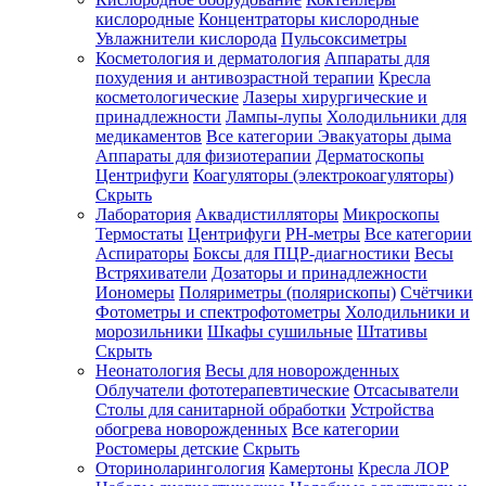
кислородные
Концентраторы кислородные
Увлажнители кислорода
Пульсоксиметры
Косметология и дерматология
Аппараты для
Зарегистрироваться
похудения и антивозрастной терапии
Кресла
косметологические
Лазеры хирургические и
принадлежности
Лампы-лупы
Холодильники для
медикаментов
Все категории
Эвакуаторы дыма
Аппараты для физиотерапии
Дерматоскопы
Зачем
Центрифуги
Коагуляторы (электрокоагуляторы)
регистрироваться?
Скрыть
Лаборатория
Аквадистилляторы
Микроскопы
Все
Термостаты
Центрифуги
PH-метры
Все категории
покупки
в
Аспираторы
Боксы для ПЦР-диагностики
Весы
одном
Встряхиватели
Дозаторы и принадлежности
месте
Иономеры
Поляриметры (полярископы)
Счётчики
Личный
Фотометры и спектрофотометры
Холодильники и
менеджер
морозильники
Шкафы сушильные
Штативы
Отслеживание
Скрыть
статуса
Неонатология
Весы для новорожденных
заказа
Облучатели фототерапевтические
Отсасыватели
Столы для санитарной обработки
Устройства
обогрева новорожденных
Все категории
Ростомеры детские
Скрыть
Оториноларингология
Камертоны
Кресла ЛОР