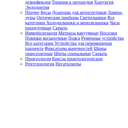
дезинфекция
Терапия и ортопедия
Хирургия
Эндодонтия
Прочее
Весы
Дозаторы для антисептиков
Лампы-
лупы
Оптические приборы
Светильники
Все
категории
Холодильники и морозильники
Часы
процедурные
Скрыть
Иммобилизация
Матрасы вакуумные
Носилки
Повязки косыночные
Пояса
Ременные устройства
Все категории
Устройства для перемещения
пациента
Фиксаторы конечностей
Шины
транспортные
Щиты спинальные
Скрыть
Проктология
Кресла проктологические
Рентгенология
Негатоскопы