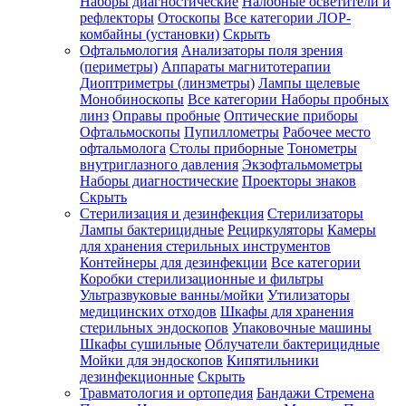
Наборы диагностические
Налобные осветители и
рефлекторы
Отоскопы
Все категории
ЛОР-
комбайны (установки)
Скрыть
Офтальмология
Анализаторы поля зрения
(периметры)
Аппараты магнитотерапии
Диоптриметры (линзметры)
Лампы щелевые
Монобиноскопы
Все категории
Наборы пробных
линз
Оправы пробные
Оптические приборы
Офтальмоскопы
Пупиллометры
Рабочее место
офтальмолога
Столы приборные
Тонометры
внутриглазного давления
Экзофтальмометры
Наборы диагностические
Проекторы знаков
Скрыть
Стерилизация и дезинфекция
Стерилизаторы
Лампы бактерицидные
Рециркуляторы
Камеры
для хранения стерильных инструментов
Контейнеры для дезинфекции
Все категории
Коробки стерилизационные и фильтры
Ультразвуковые ванны/мойки
Утилизаторы
медицинских отходов
Шкафы для хранения
стерильных эндоскопов
Упаковочные машины
Шкафы сушильные
Облучатели бактерицидные
Мойки для эндоскопов
Кипятильники
дезинфекционные
Скрыть
Травматология и ортопедия
Бандажи Стремена