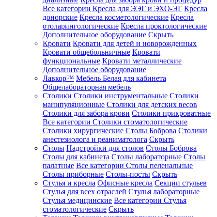
Все категории
Кресла для ЭЭГ и ЭХО-ЭГ
Кресла
донорские
Кресла косметологические
Кресла
отоларингологические
Кресла проктологические
Дополнительное оборудование
Скрыть
Кровати
Кровати для детей и новорожденных
Кровати общебольничные
Кровати
функциональные
Кровати металлические
Дополнительное оборудование
Лавкор™
Мебель Белая для кабинета
Общелабораторная мебель
Столики
Столики инструментальные
Столики
манипуляционные
Столики для детских весов
Столики для забора крови
Столики прикроватные
Все категории
Столики стоматологические
Столики хирургические
Столы Боброва
Столики
анестезиолога и реаниматолога
Скрыть
Столы
Надстройки для столов
Столы Боброва
Столы для кабинета
Столы лабораторные
Столы
палатные
Все категории
Столы пеленальные
Столы приборные
Столы-посты
Скрыть
Стулья и кресла
Офисные кресла
Секции стульев
Стулья для всех отраслей
Стулья лабораторные
Стулья медицинские
Все категории
Стулья
стоматологические
Скрыть