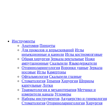
Инструменты
Анатомия
Пинцеты
Для проколов и впрыскиваний
Иглы
инъекционные и канюли
Иглы костномозговые
Общая хирургия
Зеркала ректальные
Ножи
ампутационные
Скальпели
Языкодержатели
Оториноларингология
Воронки ушные
Зеркала
носовые
Иглы
Камертоны
Офтальмология
Скальпели глазные
Стоматология
Терапия
Хирургия
Шприцы
карпульные
Лотки
Травматология и механотерапия
Метчики и
измерители канала
Угломеры
Наборы инструментов
Акушерство и гинекология
Стоматология
Оториноларингология
Хирургия