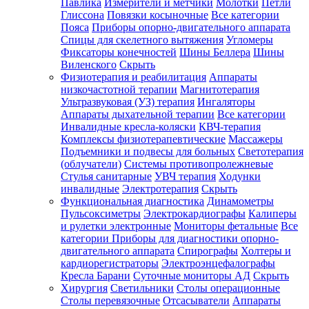
Павлика
Измерители и метчики
Молотки
Петли
Глиссона
Повязки косыночные
Все категории
Пояса
Приборы опорно-двигательного аппарата
Спицы для скелетного вытяжения
Угломеры
Фиксаторы конечностей
Шины Беллера
Шины
Виленского
Скрыть
Физиотерапия и реабилитация
Аппараты
низкочастотной терапии
Магнитотерапия
Ультразвуковая (УЗ) терапия
Ингаляторы
Аппараты дыхательной терапии
Все категории
Инвалидные кресла-коляски
КВЧ-терапия
Комплексы физиотерапевтические
Массажеры
Подъемники и подвесы для больных
Светотерапия
(облучатели)
Системы противопролежневые
Стулья санитарные
УВЧ терапия
Ходунки
инвалидные
Электротерапия
Скрыть
Функциональная диагностика
Динамометры
Пульсоксиметры
Электрокардиографы
Калиперы
и рулетки электронные
Мониторы фетальные
Все
категории
Приборы для диагностики опорно-
двигательного аппарата
Спирографы
Холтеры и
кардиорегистраторы
Электроэнцефалографы
Кресла Барани
Суточные мониторы АД
Скрыть
Хирургия
Светильники
Столы операционные
Столы перевязочные
Отсасыватели
Аппараты