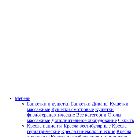
Мебель
Банкетки и кушетки
Банкетки
Диваны
Кушетки
массажные
Кушетки смотровые
Кушетки
физиотерапевтические
Все категории
Столы
массажные
Дополнительное оборудование
Скрыть
Кресла пациента
Кресла вестибулярные
Кресла
гериатрические
Кресла гинекологические
Кресла
диализные
Кресла для забора крови и процедур