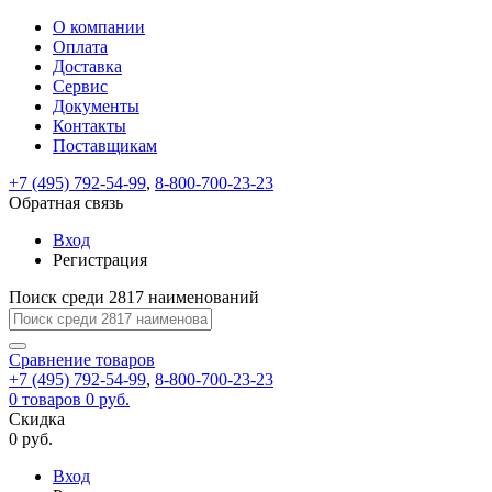
О компании
Восстановление
Обратная
Вход
Регистрация
Оплата
пароля
связь
На
Доставка
вашу
Сервис
почту
Только
Только
Документы
test@example.com
для
для
Ваше
Введите
Заполните
отправлена
ИП
ИП
Контакты
новый
Пароль
На
сообщение
форму.
ссылка.
и
и
пароль
Поставщикам
успешно
вашу
успешно
юр.
юр.
Перейдите
отправлено.
лиц
лиц
восстановлен
почту
Мы
+7 (495) 792-54-99
,
8-800-700-23-23
по
test@test.ru
ней
отправим
Обратная связь
для
отправлена
вам
завершения
ссылка.
Вход
регистрации.
ссылку
Регистрация
Войти
на
указанный
Перейдите
Сообщение
Поиск среди 2817 наименований
Ок
электронный
по
адрес,
ней
перейдя
Сравнение
для
товаров
по
+7 (495) 792-54-99
,
8-800-700-23-23
смены
Запомнить
Забыли
0
товаров
которой
0 руб.
пароля.
меня
пароль?
Сменить
Скидка
вы
0 руб.
сможете
пароль
Я принимаю условия
Войти
задать
пользовательского
Вход
новый
соглашения
и