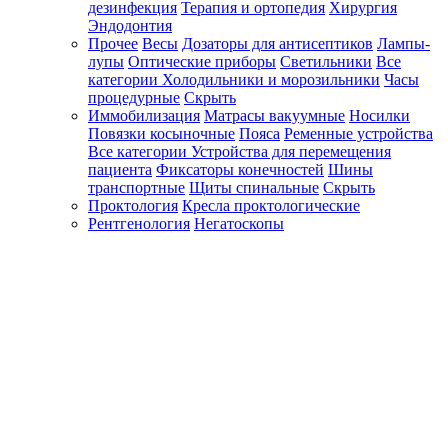
дезинфекция
Терапия и ортопедия
Хирургия
Эндодонтия
Прочее
Весы
Дозаторы для антисептиков
Лампы-
лупы
Оптические приборы
Светильники
Все
категории
Холодильники и морозильники
Часы
процедурные
Скрыть
Иммобилизация
Матрасы вакуумные
Носилки
Повязки косыночные
Пояса
Ременные устройства
Все категории
Устройства для перемещения
пациента
Фиксаторы конечностей
Шины
транспортные
Щиты спинальные
Скрыть
Проктология
Кресла проктологические
Рентгенология
Негатоскопы