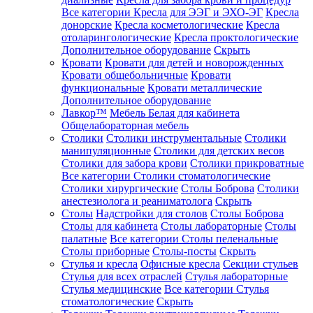
Все категории
Кресла для ЭЭГ и ЭХО-ЭГ
Кресла
донорские
Кресла косметологические
Кресла
отоларингологические
Кресла проктологические
Дополнительное оборудование
Скрыть
Кровати
Кровати для детей и новорожденных
Кровати общебольничные
Кровати
функциональные
Кровати металлические
Дополнительное оборудование
Лавкор™
Мебель Белая для кабинета
Общелабораторная мебель
Столики
Столики инструментальные
Столики
манипуляционные
Столики для детских весов
Столики для забора крови
Столики прикроватные
Все категории
Столики стоматологические
Столики хирургические
Столы Боброва
Столики
анестезиолога и реаниматолога
Скрыть
Столы
Надстройки для столов
Столы Боброва
Столы для кабинета
Столы лабораторные
Столы
палатные
Все категории
Столы пеленальные
Столы приборные
Столы-посты
Скрыть
Стулья и кресла
Офисные кресла
Секции стульев
Стулья для всех отраслей
Стулья лабораторные
Стулья медицинские
Все категории
Стулья
стоматологические
Скрыть