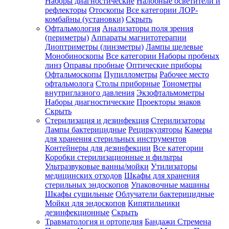
Наборы диагностические
Налобные осветители и
рефлекторы
Отоскопы
Все категории
ЛОР-
комбайны (установки)
Скрыть
Офтальмология
Анализаторы поля зрения
(периметры)
Аппараты магнитотерапии
Диоптриметры (линзметры)
Лампы щелевые
Монобиноскопы
Все категории
Наборы пробных
линз
Оправы пробные
Оптические приборы
Офтальмоскопы
Пупиллометры
Рабочее место
офтальмолога
Столы приборные
Тонометры
внутриглазного давления
Экзофтальмометры
Наборы диагностические
Проекторы знаков
Скрыть
Стерилизация и дезинфекция
Стерилизаторы
Лампы бактерицидные
Рециркуляторы
Камеры
для хранения стерильных инструментов
Контейнеры для дезинфекции
Все категории
Коробки стерилизационные и фильтры
Ультразвуковые ванны/мойки
Утилизаторы
медицинских отходов
Шкафы для хранения
стерильных эндоскопов
Упаковочные машины
Шкафы сушильные
Облучатели бактерицидные
Мойки для эндоскопов
Кипятильники
дезинфекционные
Скрыть
Травматология и ортопедия
Бандажи Стремена