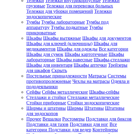
Тележки
Тележки внутрикорпусные
Тележки
грузовые
Тележки для перевозки больных
Тележки для уборки помещений
Тележки
эндоскопические
Тумбы
Тумбы лабораторные
Тумбы под
аппаратуру
Тумбы подкатные
Тумбы
прикроватные
Шкафы
Шкафы вытяжные
Шкафы для документов
Шкафы для ключей (ключницы)
Шкафы для
медикаментов
Шкафы для одежды
Все категории
Шкафы для сумок
Шкафы картотечные
Шкафы
лабораторные
Шкафы навесные
Шкафы-стеллажи
Шкафы для инвентаря
Шкафы аптечки
Трейзеры
для шкафов
Скрыть
Постельные принадлежности
Матрасы
Системы
противопролежневые
Чехлы на матрасы
Одеяла и
пододеяльники
Сейфы
Сейфы металлические
Шкафы-сейфы
Стеллажи и стойки
Стеллажи металлические
Стойки приборные
Стойки эндоскопические
Ширмы и штативы
Ширмы
Штативы
Штативы
для эндоскопов
Прочее
Вешалки
Ростомеры
Подставки для биксов
Подставки для тазов
Подставки для ног
Все
категории
Подставки для ведер
Контейнеры