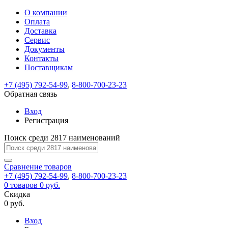
О компании
Восстановление
Обратная
Вход
Регистрация
Оплата
пароля
связь
На
Доставка
вашу
Сервис
почту
Только
Только
Документы
test@example.com
для
для
Ваше
Введите
Заполните
отправлена
ИП
ИП
Контакты
новый
Пароль
На
сообщение
форму.
ссылка.
и
и
пароль
Поставщикам
успешно
вашу
успешно
юр.
юр.
Перейдите
отправлено.
лиц
лиц
восстановлен
почту
Мы
+7 (495) 792-54-99
,
8-800-700-23-23
по
test@test.ru
ней
отправим
Обратная связь
для
отправлена
вам
завершения
ссылка.
Вход
регистрации.
ссылку
Регистрация
Войти
на
указанный
Перейдите
Сообщение
Поиск среди 2817 наименований
Ок
электронный
по
адрес,
ней
перейдя
Сравнение
для
товаров
по
+7 (495) 792-54-99
,
8-800-700-23-23
смены
Запомнить
Забыли
0
товаров
которой
0 руб.
пароля.
меня
пароль?
Сменить
Скидка
вы
0 руб.
сможете
пароль
Я принимаю условия
Войти
задать
пользовательского
Вход
новый
соглашения
и