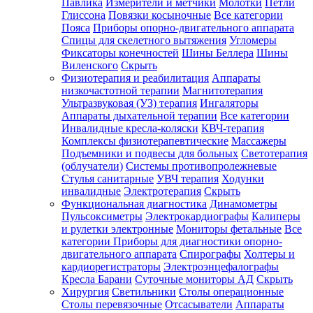
Павлика
Измерители и метчики
Молотки
Петли
Глиссона
Повязки косыночные
Все категории
Пояса
Приборы опорно-двигательного аппарата
Спицы для скелетного вытяжения
Угломеры
Фиксаторы конечностей
Шины Беллера
Шины
Виленского
Скрыть
Физиотерапия и реабилитация
Аппараты
низкочастотной терапии
Магнитотерапия
Ультразвуковая (УЗ) терапия
Ингаляторы
Аппараты дыхательной терапии
Все категории
Инвалидные кресла-коляски
КВЧ-терапия
Комплексы физиотерапевтические
Массажеры
Подъемники и подвесы для больных
Светотерапия
(облучатели)
Системы противопролежневые
Стулья санитарные
УВЧ терапия
Ходунки
инвалидные
Электротерапия
Скрыть
Функциональная диагностика
Динамометры
Пульсоксиметры
Электрокардиографы
Калиперы
и рулетки электронные
Мониторы фетальные
Все
категории
Приборы для диагностики опорно-
двигательного аппарата
Спирографы
Холтеры и
кардиорегистраторы
Электроэнцефалографы
Кресла Барани
Суточные мониторы АД
Скрыть
Хирургия
Светильники
Столы операционные
Столы перевязочные
Отсасыватели
Аппараты