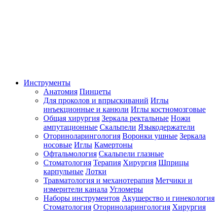
Инструменты
Анатомия
Пинцеты
Для проколов и впрыскиваний
Иглы
инъекционные и канюли
Иглы костномозговые
Общая хирургия
Зеркала ректальные
Ножи
ампутационные
Скальпели
Языкодержатели
Оториноларингология
Воронки ушные
Зеркала
носовые
Иглы
Камертоны
Офтальмология
Скальпели глазные
Стоматология
Терапия
Хирургия
Шприцы
карпульные
Лотки
Травматология и механотерапия
Метчики и
измерители канала
Угломеры
Наборы инструментов
Акушерство и гинекология
Стоматология
Оториноларингология
Хирургия