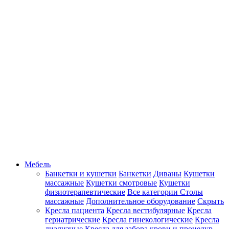
Мебель
Банкетки и кушетки
Банкетки
Диваны
Кушетки
массажные
Кушетки смотровые
Кушетки
физиотерапевтические
Все категории
Столы
массажные
Дополнительное оборудование
Скрыть
Кресла пациента
Кресла вестибулярные
Кресла
гериатрические
Кресла гинекологические
Кресла
диализные
Кресла для забора крови и процедур