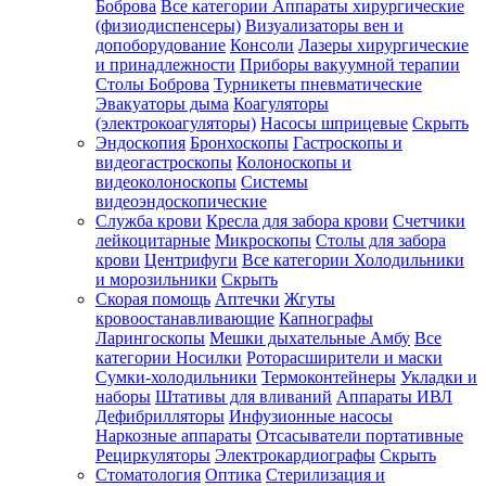
Боброва
Все категории
Аппараты хирургические
(физиодиспенсеры)
Визуализаторы вен и
допоборудование
Консоли
Лазеры хирургические
и принадлежности
Приборы вакуумной терапии
Столы Боброва
Турникеты пневматические
Эвакуаторы дыма
Коагуляторы
(электрокоагуляторы)
Насосы шприцевые
Скрыть
Эндоскопия
Бронхоскопы
Гастроскопы и
видеогастроскопы
Колоноскопы и
видеоколоноскопы
Системы
видеоэндоскопические
Служба крови
Кресла для забора крови
Счетчики
лейкоцитарные
Микроскопы
Столы для забора
крови
Центрифуги
Все категории
Холодильники
и морозильники
Скрыть
Скорая помощь
Аптечки
Жгуты
кровоостанавливающие
Капнографы
Ларингоскопы
Мешки дыхательные Амбу
Все
категории
Носилки
Роторасширители и маски
Сумки-холодильники
Термоконтейнеры
Укладки и
наборы
Штативы для вливаний
Аппараты ИВЛ
Дефибрилляторы
Инфузионные насосы
Наркозные аппараты
Отсасыватели портативные
Рециркуляторы
Электрокардиографы
Скрыть
Стоматология
Оптика
Стерилизация и