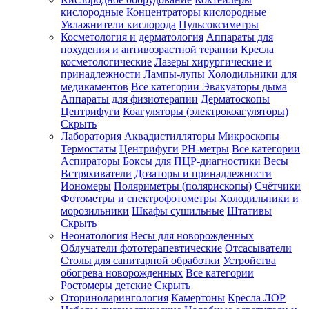
кислородные
Концентраторы кислородные
Увлажнители кислорода
Пульсоксиметры
Косметология и дерматология
Аппараты для
Зарегистрироваться
похудения и антивозрастной терапии
Кресла
косметологические
Лазеры хирургические и
принадлежности
Лампы-лупы
Холодильники для
медикаментов
Все категории
Эвакуаторы дыма
Аппараты для физиотерапии
Дерматоскопы
Зачем
Центрифуги
Коагуляторы (электрокоагуляторы)
регистрироваться?
Скрыть
Лаборатория
Аквадистилляторы
Микроскопы
Все
Термостаты
Центрифуги
PH-метры
Все категории
покупки
в
Аспираторы
Боксы для ПЦР-диагностики
Весы
одном
Встряхиватели
Дозаторы и принадлежности
месте
Иономеры
Поляриметры (полярископы)
Счётчики
Личный
Фотометры и спектрофотометры
Холодильники и
менеджер
морозильники
Шкафы сушильные
Штативы
Отслеживание
Скрыть
статуса
Неонатология
Весы для новорожденных
заказа
Облучатели фототерапевтические
Отсасыватели
Столы для санитарной обработки
Устройства
обогрева новорожденных
Все категории
Ростомеры детские
Скрыть
Оториноларингология
Камертоны
Кресла ЛОР