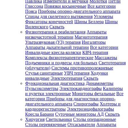
Павлика
Измерители и метчики
Молотки
Петли
Глиссона
Повязки косыночные
Все категории
Пояса
Приборы опорно-двигательного аппарата
Спицы для скелетного вытяжения
Угломеры
Фиксаторы конечностей
Шины Беллера
Шины
Виленского
Скрыть
Физиотерапия и реабилитация
Аппараты
низкочастотной терапии
Магнитотерапия
Ультразвуковая (УЗ) терапия
Ингаляторы
Аппараты дыхательной терапии
Все категории
Инвалидные кресла-коляски
КВЧ-терапия
Комплексы физиотерапевтические
Массажеры
Подъемники и подвесы для больных
Светотерапия
(облучатели)
Системы противопролежневые
Стулья санитарные
УВЧ терапия
Ходунки
инвалидные
Электротерапия
Скрыть
Функциональная диагностика
Динамометры
Пульсоксиметры
Электрокардиографы
Калиперы
и рулетки электронные
Мониторы фетальные
Все
категории
Приборы для диагностики опорно-
двигательного аппарата
Спирографы
Холтеры и
кардиорегистраторы
Электроэнцефалографы
Кресла Барани
Суточные мониторы АД
Скрыть
Хирургия
Светильники
Столы операционные
Столы перевязочные
Отсасыватели
Аппараты