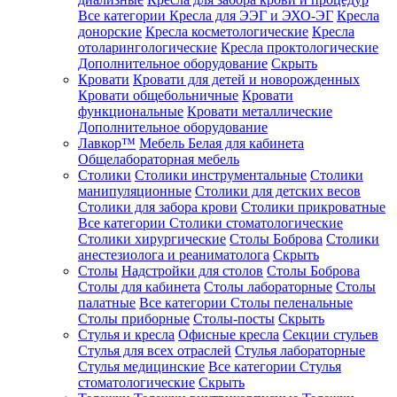
Все категории
Кресла для ЭЭГ и ЭХО-ЭГ
Кресла
донорские
Кресла косметологические
Кресла
отоларингологические
Кресла проктологические
Дополнительное оборудование
Скрыть
Кровати
Кровати для детей и новорожденных
Кровати общебольничные
Кровати
функциональные
Кровати металлические
Дополнительное оборудование
Лавкор™
Мебель Белая для кабинета
Общелабораторная мебель
Столики
Столики инструментальные
Столики
манипуляционные
Столики для детских весов
Столики для забора крови
Столики прикроватные
Все категории
Столики стоматологические
Столики хирургические
Столы Боброва
Столики
анестезиолога и реаниматолога
Скрыть
Столы
Надстройки для столов
Столы Боброва
Столы для кабинета
Столы лабораторные
Столы
палатные
Все категории
Столы пеленальные
Столы приборные
Столы-посты
Скрыть
Стулья и кресла
Офисные кресла
Секции стульев
Стулья для всех отраслей
Стулья лабораторные
Стулья медицинские
Все категории
Стулья
стоматологические
Скрыть