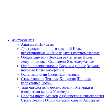
Инструменты
Анатомия
Пинцеты
Для проколов и впрыскиваний
Иглы
инъекционные и канюли
Иглы костномозговые
Общая хирургия
Зеркала ректальные
Ножи
ампутационные
Скальпели
Языкодержатели
Оториноларингология
Воронки ушные
Зеркала
носовые
Иглы
Камертоны
Офтальмология
Скальпели глазные
Стоматология
Терапия
Хирургия
Шприцы
карпульные
Лотки
Травматология и механотерапия
Метчики и
измерители канала
Угломеры
Наборы инструментов
Акушерство и гинекология
Стоматология
Оториноларингология
Хирургия