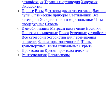
дезинфекция
Терапия и ортопедия
Хирургия
Эндодонтия
Прочее
Весы
Дозаторы для антисептиков
Лампы-
лупы
Оптические приборы
Светильники
Все
категории
Холодильники и морозильники
Часы
процедурные
Скрыть
Иммобилизация
Матрасы вакуумные
Носилки
Повязки косыночные
Пояса
Ременные устройства
Все категории
Устройства для перемещения
пациента
Фиксаторы конечностей
Шины
транспортные
Щиты спинальные
Скрыть
Проктология
Кресла проктологические
Рентгенология
Негатоскопы