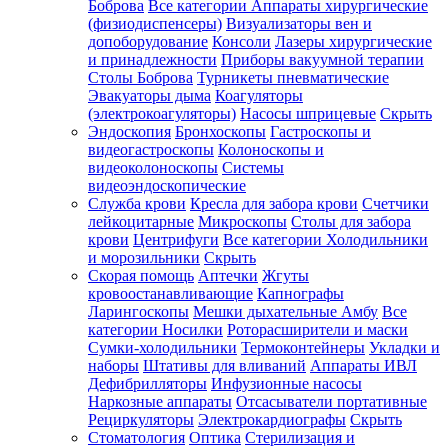
Боброва
Все категории
Аппараты хирургические
(физиодиспенсеры)
Визуализаторы вен и
допоборудование
Консоли
Лазеры хирургические
и принадлежности
Приборы вакуумной терапии
Столы Боброва
Турникеты пневматические
Эвакуаторы дыма
Коагуляторы
(электрокоагуляторы)
Насосы шприцевые
Скрыть
Эндоскопия
Бронхоскопы
Гастроскопы и
видеогастроскопы
Колоноскопы и
видеоколоноскопы
Системы
видеоэндоскопические
Служба крови
Кресла для забора крови
Счетчики
лейкоцитарные
Микроскопы
Столы для забора
крови
Центрифуги
Все категории
Холодильники
и морозильники
Скрыть
Скорая помощь
Аптечки
Жгуты
кровоостанавливающие
Капнографы
Ларингоскопы
Мешки дыхательные Амбу
Все
категории
Носилки
Роторасширители и маски
Сумки-холодильники
Термоконтейнеры
Укладки и
наборы
Штативы для вливаний
Аппараты ИВЛ
Дефибрилляторы
Инфузионные насосы
Наркозные аппараты
Отсасыватели портативные
Рециркуляторы
Электрокардиографы
Скрыть
Стоматология
Оптика
Стерилизация и