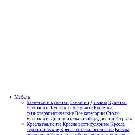
Мебель
Банкетки и кушетки
Банкетки
Диваны
Кушетки
массажные
Кушетки смотровые
Кушетки
физиотерапевтические
Все категории
Столы
массажные
Дополнительное оборудование
Скрыть
Кресла пациента
Кресла вестибулярные
Кресла
гериатрические
Кресла гинекологические
Кресла
диализные
Кресла для забора крови и процедур