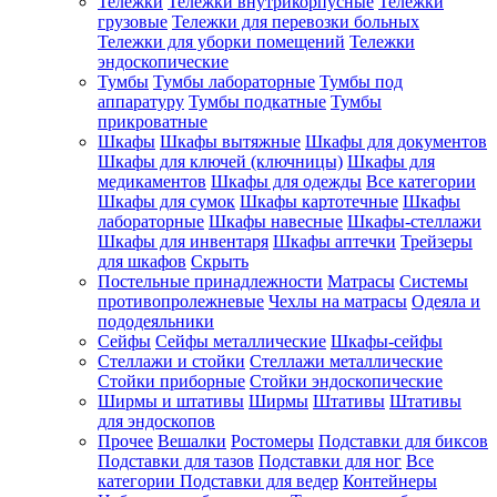
Тележки
Тележки внутрикорпусные
Тележки
грузовые
Тележки для перевозки больных
Тележки для уборки помещений
Тележки
эндоскопические
Тумбы
Тумбы лабораторные
Тумбы под
аппаратуру
Тумбы подкатные
Тумбы
прикроватные
Шкафы
Шкафы вытяжные
Шкафы для документов
Шкафы для ключей (ключницы)
Шкафы для
медикаментов
Шкафы для одежды
Все категории
Шкафы для сумок
Шкафы картотечные
Шкафы
лабораторные
Шкафы навесные
Шкафы-стеллажи
Шкафы для инвентаря
Шкафы аптечки
Трейзеры
для шкафов
Скрыть
Постельные принадлежности
Матрасы
Системы
противопролежневые
Чехлы на матрасы
Одеяла и
пододеяльники
Сейфы
Сейфы металлические
Шкафы-сейфы
Стеллажи и стойки
Стеллажи металлические
Стойки приборные
Стойки эндоскопические
Ширмы и штативы
Ширмы
Штативы
Штативы
для эндоскопов
Прочее
Вешалки
Ростомеры
Подставки для биксов
Подставки для тазов
Подставки для ног
Все
категории
Подставки для ведер
Контейнеры