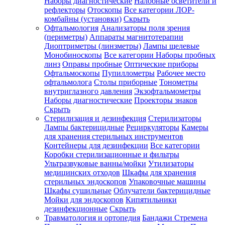
Наборы диагностические
Налобные осветители и
рефлекторы
Отоскопы
Все категории
ЛОР-
комбайны (установки)
Скрыть
Офтальмология
Анализаторы поля зрения
(периметры)
Аппараты магнитотерапии
Диоптриметры (линзметры)
Лампы щелевые
Монобиноскопы
Все категории
Наборы пробных
линз
Оправы пробные
Оптические приборы
Офтальмоскопы
Пупиллометры
Рабочее место
офтальмолога
Столы приборные
Тонометры
внутриглазного давления
Экзофтальмометры
Наборы диагностические
Проекторы знаков
Скрыть
Стерилизация и дезинфекция
Стерилизаторы
Лампы бактерицидные
Рециркуляторы
Камеры
для хранения стерильных инструментов
Контейнеры для дезинфекции
Все категории
Коробки стерилизационные и фильтры
Ультразвуковые ванны/мойки
Утилизаторы
медицинских отходов
Шкафы для хранения
стерильных эндоскопов
Упаковочные машины
Шкафы сушильные
Облучатели бактерицидные
Мойки для эндоскопов
Кипятильники
дезинфекционные
Скрыть
Травматология и ортопедия
Бандажи Стремена