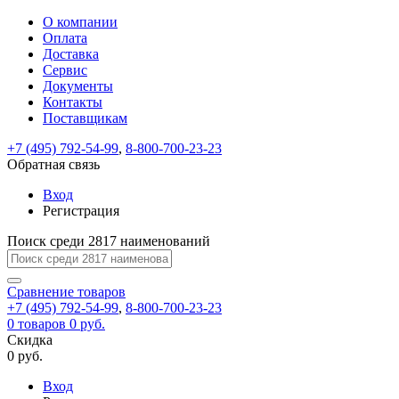
О компании
Восстановление
Обратная
Вход
Регистрация
Оплата
пароля
связь
На
Доставка
вашу
Сервис
почту
Только
Только
Документы
test@example.com
для
для
Ваше
Введите
Заполните
отправлена
ИП
ИП
Контакты
новый
Пароль
На
сообщение
форму.
ссылка.
и
и
пароль
Поставщикам
успешно
вашу
успешно
юр.
юр.
Перейдите
отправлено.
лиц
лиц
восстановлен
почту
Мы
+7 (495) 792-54-99
,
8-800-700-23-23
по
test@test.ru
ней
отправим
Обратная связь
для
отправлена
вам
завершения
ссылка.
Вход
регистрации.
ссылку
Регистрация
Войти
на
указанный
Перейдите
Сообщение
Поиск среди 2817 наименований
Ок
электронный
по
адрес,
ней
перейдя
Сравнение
для
товаров
по
+7 (495) 792-54-99
,
8-800-700-23-23
смены
Запомнить
Забыли
0
товаров
которой
0 руб.
пароля.
меня
пароль?
Сменить
Скидка
вы
0 руб.
сможете
пароль
Я принимаю условия
Войти
задать
пользовательского
Вход
новый
соглашения
и