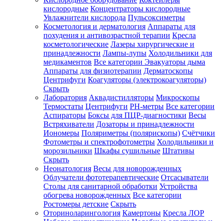
кислородные
Концентраторы кислородные
Увлажнители кислорода
Пульсоксиметры
Косметология и дерматология
Аппараты для
Зарегистрироваться
похудения и антивозрастной терапии
Кресла
косметологические
Лазеры хирургические и
принадлежности
Лампы-лупы
Холодильники для
медикаментов
Все категории
Эвакуаторы дыма
Аппараты для физиотерапии
Дерматоскопы
Зачем
Центрифуги
Коагуляторы (электрокоагуляторы)
регистрироваться?
Скрыть
Лаборатория
Аквадистилляторы
Микроскопы
Все
Термостаты
Центрифуги
PH-метры
Все категории
покупки
в
Аспираторы
Боксы для ПЦР-диагностики
Весы
одном
Встряхиватели
Дозаторы и принадлежности
месте
Иономеры
Поляриметры (полярископы)
Счётчики
Личный
Фотометры и спектрофотометры
Холодильники и
менеджер
морозильники
Шкафы сушильные
Штативы
Отслеживание
Скрыть
статуса
Неонатология
Весы для новорожденных
заказа
Облучатели фототерапевтические
Отсасыватели
Столы для санитарной обработки
Устройства
обогрева новорожденных
Все категории
Ростомеры детские
Скрыть
Оториноларингология
Камертоны
Кресла ЛОР