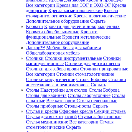
Все категории
Кресла для ЭЭГ и ЭХО-ЭГ
Кресла
донорские
Кресла косметологические
Кресла
отоларингологические
Кресла проктологические
Дополнительное оборудование
Скрыть
Кровати
Кровати для детей и новорожденных
Кровати общебольничные
Кровати
функциональные
Кровати металлические
Дополнительное оборудование
Лавкор™
Мебель Белая для кабинета
Общелабораторная мебель
Столики
Столики инструментальные
Столики
манипуляционные
Столики для детских весов
Столики для забора крови
Столики прикроватные
Все категории
Столики стоматологические
Столики хирургические
Столы Боброва
Столики
анестезиолога и реаниматолога
Скрыть
Столы
Надстройки для столов
Столы Боброва
Столы для кабинета
Столы лабораторные
Столы
палатные
Все категории
Столы пеленальные
Столы приборные
Столы-посты
Скрыть
Стулья и кресла
Офисные кресла
Секции стульев
Стулья для всех отраслей
Стулья лабораторные
Стулья медицинские
Все категории
Стулья
стоматологические
Скрыть