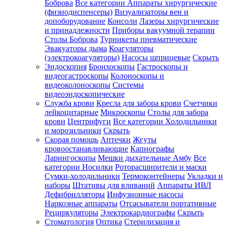
Боброва
Все категории
Аппараты хирургические
(физиодиспенсеры)
Визуализаторы вен и
допоборудование
Консоли
Лазеры хирургические
и принадлежности
Приборы вакуумной терапии
Столы Боброва
Турникеты пневматические
Эвакуаторы дыма
Коагуляторы
(электрокоагуляторы)
Насосы шприцевые
Скрыть
Эндоскопия
Бронхоскопы
Гастроскопы и
видеогастроскопы
Колоноскопы и
видеоколоноскопы
Системы
видеоэндоскопические
Служба крови
Кресла для забора крови
Счетчики
лейкоцитарные
Микроскопы
Столы для забора
крови
Центрифуги
Все категории
Холодильники
и морозильники
Скрыть
Скорая помощь
Аптечки
Жгуты
кровоостанавливающие
Капнографы
Ларингоскопы
Мешки дыхательные Амбу
Все
категории
Носилки
Роторасширители и маски
Сумки-холодильники
Термоконтейнеры
Укладки и
наборы
Штативы для вливаний
Аппараты ИВЛ
Дефибрилляторы
Инфузионные насосы
Наркозные аппараты
Отсасыватели портативные
Рециркуляторы
Электрокардиографы
Скрыть
Стоматология
Оптика
Стерилизация и