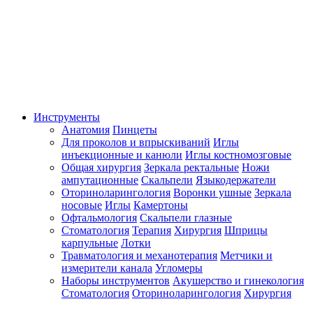
Инструменты
Анатомия
Пинцеты
Для проколов и впрыскиваний
Иглы
инъекционные и канюли
Иглы костномозговые
Общая хирургия
Зеркала ректальные
Ножи
ампутационные
Скальпели
Языкодержатели
Оториноларингология
Воронки ушные
Зеркала
носовые
Иглы
Камертоны
Офтальмология
Скальпели глазные
Стоматология
Терапия
Хирургия
Шприцы
карпульные
Лотки
Травматология и механотерапия
Метчики и
измерители канала
Угломеры
Наборы инструментов
Акушерство и гинекология
Стоматология
Оториноларингология
Хирургия