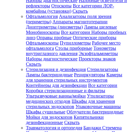
Наборы диагностические
Налобные осветители и
рефлекторы
Отоскопы
Все категории
ЛОР-
комбайны (установки)
Скрыть
Офтальмология
Анализаторы поля зрения
(периметры)
Аппараты магнитотерапии
Диоптриметры (линзметры)
Лампы щелевые
Монобиноскопы
Все категории
Наборы пробных
линз
Оправы пробные
Оптические приборы
Офтальмоскопы
Пупиллометры
Рабочее место
офтальмолога
Столы приборные
Тонометры
внутриглазного давления
Экзофтальмометры
Наборы диагностические
Проекторы знаков
Скрыть
Стерилизация и дезинфекция
Стерилизаторы
Лампы бактерицидные
Рециркуляторы
Камеры
для хранения стерильных инструментов
Контейнеры для дезинфекции
Все категории
Коробки стерилизационные и фильтры
Ультразвуковые ванны/мойки
Утилизаторы
медицинских отходов
Шкафы для хранения
стерильных эндоскопов
Упаковочные машины
Шкафы сушильные
Облучатели бактерицидные
Мойки для эндоскопов
Кипятильники
дезинфекционные
Скрыть
Травматология и ортопедия
Бандажи Стремена