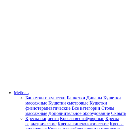
Мебель
Банкетки и кушетки
Банкетки
Диваны
Кушетки
массажные
Кушетки смотровые
Кушетки
физиотерапевтические
Все категории
Столы
массажные
Дополнительное оборудование
Скрыть
Кресла пациента
Кресла вестибулярные
Кресла
гериатрические
Кресла гинекологические
Кресла
диализные
Кресла для забора крови и процедур