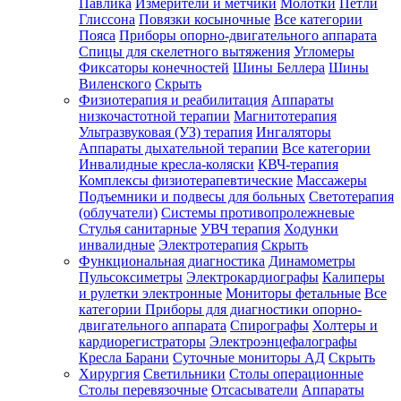
Павлика
Измерители и метчики
Молотки
Петли
Глиссона
Повязки косыночные
Все категории
Пояса
Приборы опорно-двигательного аппарата
Спицы для скелетного вытяжения
Угломеры
Фиксаторы конечностей
Шины Беллера
Шины
Виленского
Скрыть
Физиотерапия и реабилитация
Аппараты
низкочастотной терапии
Магнитотерапия
Ультразвуковая (УЗ) терапия
Ингаляторы
Аппараты дыхательной терапии
Все категории
Инвалидные кресла-коляски
КВЧ-терапия
Комплексы физиотерапевтические
Массажеры
Подъемники и подвесы для больных
Светотерапия
(облучатели)
Системы противопролежневые
Стулья санитарные
УВЧ терапия
Ходунки
инвалидные
Электротерапия
Скрыть
Функциональная диагностика
Динамометры
Пульсоксиметры
Электрокардиографы
Калиперы
и рулетки электронные
Мониторы фетальные
Все
категории
Приборы для диагностики опорно-
двигательного аппарата
Спирографы
Холтеры и
кардиорегистраторы
Электроэнцефалографы
Кресла Барани
Суточные мониторы АД
Скрыть
Хирургия
Светильники
Столы операционные
Столы перевязочные
Отсасыватели
Аппараты