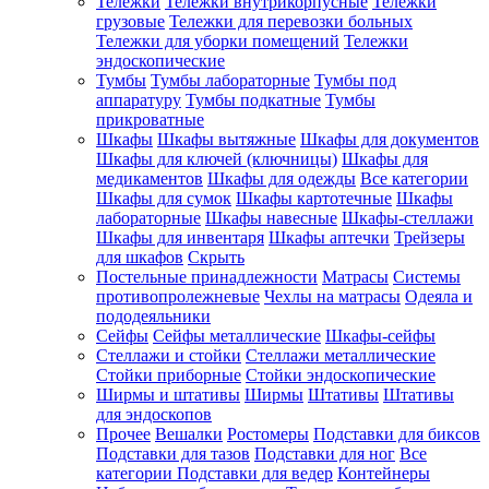
Тележки
Тележки внутрикорпусные
Тележки
грузовые
Тележки для перевозки больных
Тележки для уборки помещений
Тележки
эндоскопические
Тумбы
Тумбы лабораторные
Тумбы под
аппаратуру
Тумбы подкатные
Тумбы
прикроватные
Шкафы
Шкафы вытяжные
Шкафы для документов
Шкафы для ключей (ключницы)
Шкафы для
медикаментов
Шкафы для одежды
Все категории
Шкафы для сумок
Шкафы картотечные
Шкафы
лабораторные
Шкафы навесные
Шкафы-стеллажи
Шкафы для инвентаря
Шкафы аптечки
Трейзеры
для шкафов
Скрыть
Постельные принадлежности
Матрасы
Системы
противопролежневые
Чехлы на матрасы
Одеяла и
пододеяльники
Сейфы
Сейфы металлические
Шкафы-сейфы
Стеллажи и стойки
Стеллажи металлические
Стойки приборные
Стойки эндоскопические
Ширмы и штативы
Ширмы
Штативы
Штативы
для эндоскопов
Прочее
Вешалки
Ростомеры
Подставки для биксов
Подставки для тазов
Подставки для ног
Все
категории
Подставки для ведер
Контейнеры