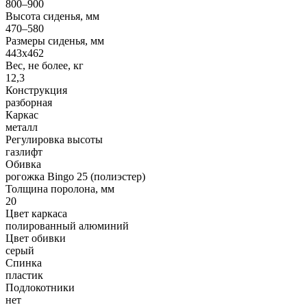
800–900
Высота сиденья, мм
470–580
Размеры сиденья, мм
443x462
Вес, не более, кг
12,3
Конструкция
разборная
Каркас
металл
Регулировка высоты
газлифт
Обивка
рогожка Bingo 25 (полиэстер)
Толщина поролона, мм
20
Цвет каркаса
полированный алюминий
Цвет обивки
серый
Спинка
пластик
Подлокотники
нет