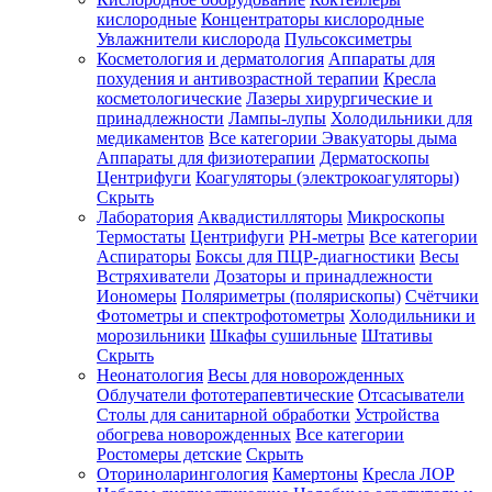
кислородные
Концентраторы кислородные
Увлажнители кислорода
Пульсоксиметры
Косметология и дерматология
Аппараты для
Зарегистрироваться
похудения и антивозрастной терапии
Кресла
косметологические
Лазеры хирургические и
принадлежности
Лампы-лупы
Холодильники для
медикаментов
Все категории
Эвакуаторы дыма
Аппараты для физиотерапии
Дерматоскопы
Зачем
Центрифуги
Коагуляторы (электрокоагуляторы)
регистрироваться?
Скрыть
Лаборатория
Аквадистилляторы
Микроскопы
Все
Термостаты
Центрифуги
PH-метры
Все категории
покупки
в
Аспираторы
Боксы для ПЦР-диагностики
Весы
одном
Встряхиватели
Дозаторы и принадлежности
месте
Иономеры
Поляриметры (полярископы)
Счётчики
Личный
Фотометры и спектрофотометры
Холодильники и
менеджер
морозильники
Шкафы сушильные
Штативы
Отслеживание
Скрыть
статуса
Неонатология
Весы для новорожденных
заказа
Облучатели фототерапевтические
Отсасыватели
Столы для санитарной обработки
Устройства
обогрева новорожденных
Все категории
Ростомеры детские
Скрыть
Оториноларингология
Камертоны
Кресла ЛОР