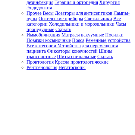
дезинфекция
Терапия и ортопедия
Хирургия
Эндодонтия
Прочее
Весы
Дозаторы для антисептиков
Лампы-
лупы
Оптические приборы
Светильники
Все
категории
Холодильники и морозильники
Часы
процедурные
Скрыть
Иммобилизация
Матрасы вакуумные
Носилки
Повязки косыночные
Пояса
Ременные устройства
Все категории
Устройства для перемещения
пациента
Фиксаторы конечностей
Шины
транспортные
Щиты спинальные
Скрыть
Проктология
Кресла проктологические
Рентгенология
Негатоскопы