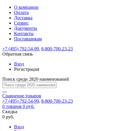
О компании
Восстановление
Обратная
Вход
Регистрация
Оплата
пароля
связь
На
Доставка
вашу
Сервис
почту
Только
Только
Документы
test@example.com
для
для
Ваше
Введите
Заполните
отправлена
ИП
ИП
Контакты
новый
Пароль
На
сообщение
форму.
ссылка.
и
и
пароль
Поставщикам
успешно
вашу
успешно
юр.
юр.
Перейдите
отправлено.
лиц
лиц
восстановлен
почту
Мы
+7 (495) 792-54-99
,
8-800-700-23-23
по
test@test.ru
ней
отправим
Обратная связь
для
отправлена
вам
завершения
ссылка.
Вход
регистрации.
ссылку
Регистрация
Войти
на
указанный
Перейдите
Сообщение
Поиск среди 2820 наименований
Ок
электронный
по
адрес,
ней
перейдя
Сравнение
для
товаров
по
+7 (495) 792-54-99
,
8-800-700-23-23
смены
Запомнить
Забыли
0
товаров
которой
0 руб.
пароля.
меня
пароль?
Сменить
Скидка
вы
0 руб.
сможете
пароль
Я принимаю условия
Войти
задать
пользовательского
Вход
новый
соглашения
и