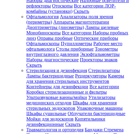
Наборы диагностические
Налобные осветители и
рефлекторы
Отоскопы
Все категории
ЛОР-
комбайны (установки)
Скрыть
Офтальмология
Анализаторы поля зрения
(периметры)
Аппараты магнитотерапии
Диоптриметры (линзметры)
Лампы щелевые
Монобиноскопы
Все категории
Наборы пробных
линз
Оправы пробные
Оптические приборы
Офтальмоскопы
Пупиллометры
Рабочее место
офтальмолога
Столы приборные
Тонометры
внутриглазного давления
Экзофтальмометры
Наборы диагностические
Проекторы знаков
Скрыть
Стерилизация и дезинфекция
Стерилизаторы
Лампы бактерицидные
Рециркуляторы
Камеры
для хранения стерильных инструментов
Контейнеры для дезинфекции
Все категории
Коробки стерилизационные и фильтры
Ультразвуковые ванны/мойки
Утилизаторы
медицинских отходов
Шкафы для хранения
стерильных эндоскопов
Упаковочные машины
Шкафы сушильные
Облучатели бактерицидные
Мойки для эндоскопов
Кипятильники
дезинфекционные
Скрыть
Травматология и ортопедия
Бандажи Стремена