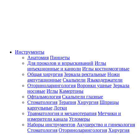
Инструменты
Анатомия
Пинцеты
Для проколов и впрыскиваний
Иглы
инъекционные и канюли
Иглы костномозговые
Общая хирургия
Зеркала ректальные
Ножи
ампутационные
Скальпели
Языкодержатели
Оториноларингология
Воронки ушные
Зеркала
носовые
Иглы
Камертоны
Офтальмология
Скальпели глазные
Стоматология
Терапия
Хирургия
Шприцы
карпульные
Лотки
Травматология и механотерапия
Метчики и
измерители канала
Угломеры
Наборы инструментов
Акушерство и гинекология
Стоматология
Оториноларингология
Хирургия