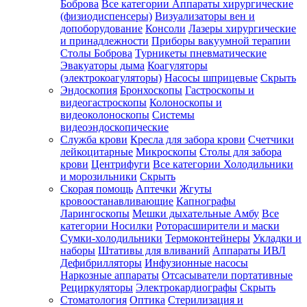
Боброва
Все категории
Аппараты хирургические
(физиодиспенсеры)
Визуализаторы вен и
допоборудование
Консоли
Лазеры хирургические
и принадлежности
Приборы вакуумной терапии
Столы Боброва
Турникеты пневматические
Эвакуаторы дыма
Коагуляторы
(электрокоагуляторы)
Насосы шприцевые
Скрыть
Эндоскопия
Бронхоскопы
Гастроскопы и
видеогастроскопы
Колоноскопы и
видеоколоноскопы
Системы
видеоэндоскопические
Служба крови
Кресла для забора крови
Счетчики
лейкоцитарные
Микроскопы
Столы для забора
крови
Центрифуги
Все категории
Холодильники
и морозильники
Скрыть
Скорая помощь
Аптечки
Жгуты
кровоостанавливающие
Капнографы
Ларингоскопы
Мешки дыхательные Амбу
Все
категории
Носилки
Роторасширители и маски
Сумки-холодильники
Термоконтейнеры
Укладки и
наборы
Штативы для вливаний
Аппараты ИВЛ
Дефибрилляторы
Инфузионные насосы
Наркозные аппараты
Отсасыватели портативные
Рециркуляторы
Электрокардиографы
Скрыть
Стоматология
Оптика
Стерилизация и