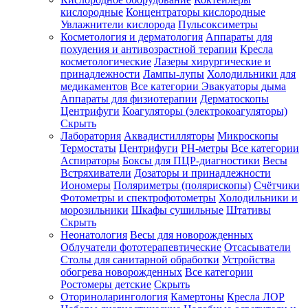
кислородные
Концентраторы кислородные
Увлажнители кислорода
Пульсоксиметры
Косметология и дерматология
Аппараты для
Зарегистрироваться
похудения и антивозрастной терапии
Кресла
косметологические
Лазеры хирургические и
принадлежности
Лампы-лупы
Холодильники для
медикаментов
Все категории
Эвакуаторы дыма
Аппараты для физиотерапии
Дерматоскопы
Зачем
Центрифуги
Коагуляторы (электрокоагуляторы)
регистрироваться?
Скрыть
Лаборатория
Аквадистилляторы
Микроскопы
Все
Термостаты
Центрифуги
PH-метры
Все категории
покупки
в
Аспираторы
Боксы для ПЦР-диагностики
Весы
одном
Встряхиватели
Дозаторы и принадлежности
месте
Иономеры
Поляриметры (полярископы)
Счётчики
Личный
Фотометры и спектрофотометры
Холодильники и
менеджер
морозильники
Шкафы сушильные
Штативы
Отслеживание
Скрыть
статуса
Неонатология
Весы для новорожденных
заказа
Облучатели фототерапевтические
Отсасыватели
Столы для санитарной обработки
Устройства
обогрева новорожденных
Все категории
Ростомеры детские
Скрыть
Оториноларингология
Камертоны
Кресла ЛОР