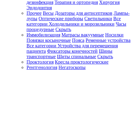
дезинфекция
Терапия и ортопедия
Хирургия
Эндодонтия
Прочее
Весы
Дозаторы для антисептиков
Лампы-
лупы
Оптические приборы
Светильники
Все
категории
Холодильники и морозильники
Часы
процедурные
Скрыть
Иммобилизация
Матрасы вакуумные
Носилки
Повязки косыночные
Пояса
Ременные устройства
Все категории
Устройства для перемещения
пациента
Фиксаторы конечностей
Шины
транспортные
Щиты спинальные
Скрыть
Проктология
Кресла проктологические
Рентгенология
Негатоскопы