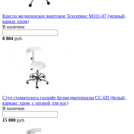
Кресло медицинское винтовое Техсервис М101-07 (черный,
каркас хром)
В наличии
8 804
руб.
Стул стоматолога газлифт Белмедматериалы СС-6П (белый,
каркакс хром, с опорой для ног)
В наличии
15 000
руб.