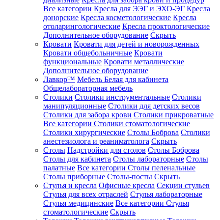
Все категории
Кресла для ЭЭГ и ЭХО-ЭГ
Кресла
донорские
Кресла косметологические
Кресла
отоларингологические
Кресла проктологические
Дополнительное оборудование
Скрыть
Кровати
Кровати для детей и новорожденных
Кровати общебольничные
Кровати
функциональные
Кровати металлические
Дополнительное оборудование
Лавкор™
Мебель Белая для кабинета
Общелабораторная мебель
Столики
Столики инструментальные
Столики
манипуляционные
Столики для детских весов
Столики для забора крови
Столики прикроватные
Все категории
Столики стоматологические
Столики хирургические
Столы Боброва
Столики
анестезиолога и реаниматолога
Скрыть
Столы
Надстройки для столов
Столы Боброва
Столы для кабинета
Столы лабораторные
Столы
палатные
Все категории
Столы пеленальные
Столы приборные
Столы-посты
Скрыть
Стулья и кресла
Офисные кресла
Секции стульев
Стулья для всех отраслей
Стулья лабораторные
Стулья медицинские
Все категории
Стулья
стоматологические
Скрыть