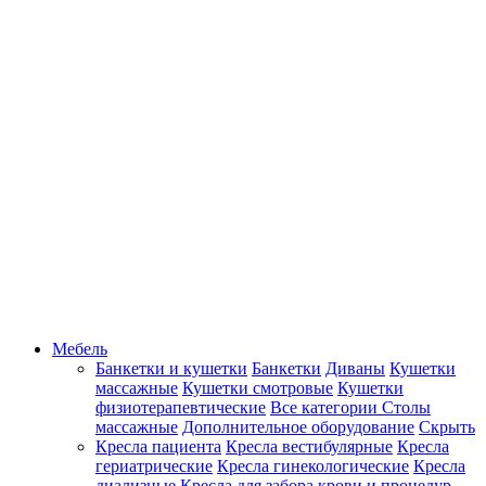
Мебель
Банкетки и кушетки
Банкетки
Диваны
Кушетки
массажные
Кушетки смотровые
Кушетки
физиотерапевтические
Все категории
Столы
массажные
Дополнительное оборудование
Скрыть
Кресла пациента
Кресла вестибулярные
Кресла
гериатрические
Кресла гинекологические
Кресла
диализные
Кресла для забора крови и процедур