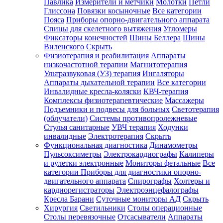
Павлика
Измерители и метчики
Молотки
Петли
Глиссона
Повязки косыночные
Все категории
Пояса
Приборы опорно-двигательного аппарата
Спицы для скелетного вытяжения
Угломеры
Фиксаторы конечностей
Шины Беллера
Шины
Виленского
Скрыть
Физиотерапия и реабилитация
Аппараты
низкочастотной терапии
Магнитотерапия
Ультразвуковая (УЗ) терапия
Ингаляторы
Аппараты дыхательной терапии
Все категории
Инвалидные кресла-коляски
КВЧ-терапия
Комплексы физиотерапевтические
Массажеры
Подъемники и подвесы для больных
Светотерапия
(облучатели)
Системы противопролежневые
Стулья санитарные
УВЧ терапия
Ходунки
инвалидные
Электротерапия
Скрыть
Функциональная диагностика
Динамометры
Пульсоксиметры
Электрокардиографы
Калиперы
и рулетки электронные
Мониторы фетальные
Все
категории
Приборы для диагностики опорно-
двигательного аппарата
Спирографы
Холтеры и
кардиорегистраторы
Электроэнцефалографы
Кресла Барани
Суточные мониторы АД
Скрыть
Хирургия
Светильники
Столы операционные
Столы перевязочные
Отсасыватели
Аппараты