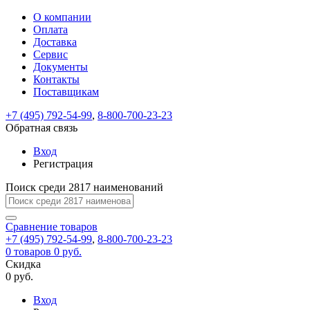
О компании
Восстановление
Обратная
Вход
Регистрация
Оплата
пароля
связь
На
Доставка
вашу
Сервис
почту
Только
Только
Документы
test@example.com
для
для
Ваше
Введите
Заполните
отправлена
ИП
ИП
Контакты
новый
Пароль
На
сообщение
форму.
ссылка.
и
и
пароль
Поставщикам
успешно
вашу
успешно
юр.
юр.
Перейдите
отправлено.
лиц
лиц
восстановлен
почту
Мы
+7 (495) 792-54-99
,
8-800-700-23-23
по
test@test.ru
ней
отправим
Обратная связь
для
отправлена
вам
завершения
ссылка.
Вход
регистрации.
ссылку
Регистрация
Войти
на
указанный
Перейдите
Сообщение
Поиск среди 2817 наименований
Ок
электронный
по
адрес,
ней
перейдя
Сравнение
для
товаров
по
+7 (495) 792-54-99
,
8-800-700-23-23
смены
Запомнить
Забыли
0
товаров
которой
0 руб.
пароля.
меня
пароль?
Сменить
Скидка
вы
0 руб.
сможете
пароль
Я принимаю условия
Войти
задать
пользовательского
Вход
новый
соглашения
и