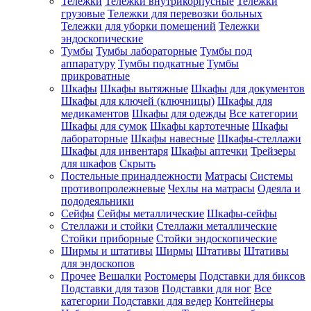
Тележки
Тележки внутрикорпусные
Тележки
грузовые
Тележки для перевозки больных
Тележки для уборки помещений
Тележки
эндоскопические
Тумбы
Тумбы лабораторные
Тумбы под
аппаратуру
Тумбы подкатные
Тумбы
прикроватные
Шкафы
Шкафы вытяжные
Шкафы для документов
Шкафы для ключей (ключницы)
Шкафы для
медикаментов
Шкафы для одежды
Все категории
Шкафы для сумок
Шкафы картотечные
Шкафы
лабораторные
Шкафы навесные
Шкафы-стеллажи
Шкафы для инвентаря
Шкафы аптечки
Трейзеры
для шкафов
Скрыть
Постельные принадлежности
Матрасы
Системы
противопролежневые
Чехлы на матрасы
Одеяла и
пододеяльники
Сейфы
Сейфы металлические
Шкафы-сейфы
Стеллажи и стойки
Стеллажи металлические
Стойки приборные
Стойки эндоскопические
Ширмы и штативы
Ширмы
Штативы
Штативы
для эндоскопов
Прочее
Вешалки
Ростомеры
Подставки для биксов
Подставки для тазов
Подставки для ног
Все
категории
Подставки для ведер
Контейнеры