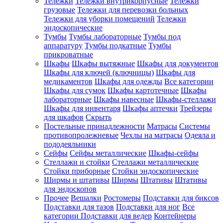
Тележки
Тележки внутрикорпусные
Тележки
грузовые
Тележки для перевозки больных
Тележки для уборки помещений
Тележки
эндоскопические
Тумбы
Тумбы лабораторные
Тумбы под
аппаратуру
Тумбы подкатные
Тумбы
прикроватные
Шкафы
Шкафы вытяжные
Шкафы для документов
Шкафы для ключей (ключницы)
Шкафы для
медикаментов
Шкафы для одежды
Все категории
Шкафы для сумок
Шкафы картотечные
Шкафы
лабораторные
Шкафы навесные
Шкафы-стеллажи
Шкафы для инвентаря
Шкафы аптечки
Трейзеры
для шкафов
Скрыть
Постельные принадлежности
Матрасы
Системы
противопролежневые
Чехлы на матрасы
Одеяла и
пододеяльники
Сейфы
Сейфы металлические
Шкафы-сейфы
Стеллажи и стойки
Стеллажи металлические
Стойки приборные
Стойки эндоскопические
Ширмы и штативы
Ширмы
Штативы
Штативы
для эндоскопов
Прочее
Вешалки
Ростомеры
Подставки для биксов
Подставки для тазов
Подставки для ног
Все
категории
Подставки для ведер
Контейнеры