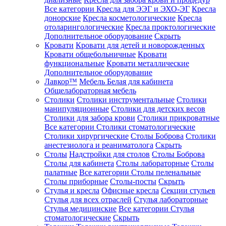
Все категории
Кресла для ЭЭГ и ЭХО-ЭГ
Кресла
донорские
Кресла косметологические
Кресла
отоларингологические
Кресла проктологические
Дополнительное оборудование
Скрыть
Кровати
Кровати для детей и новорожденных
Кровати общебольничные
Кровати
функциональные
Кровати металлические
Дополнительное оборудование
Лавкор™
Мебель Белая для кабинета
Общелабораторная мебель
Столики
Столики инструментальные
Столики
манипуляционные
Столики для детских весов
Столики для забора крови
Столики прикроватные
Все категории
Столики стоматологические
Столики хирургические
Столы Боброва
Столики
анестезиолога и реаниматолога
Скрыть
Столы
Надстройки для столов
Столы Боброва
Столы для кабинета
Столы лабораторные
Столы
палатные
Все категории
Столы пеленальные
Столы приборные
Столы-посты
Скрыть
Стулья и кресла
Офисные кресла
Секции стульев
Стулья для всех отраслей
Стулья лабораторные
Стулья медицинские
Все категории
Стулья
стоматологические
Скрыть