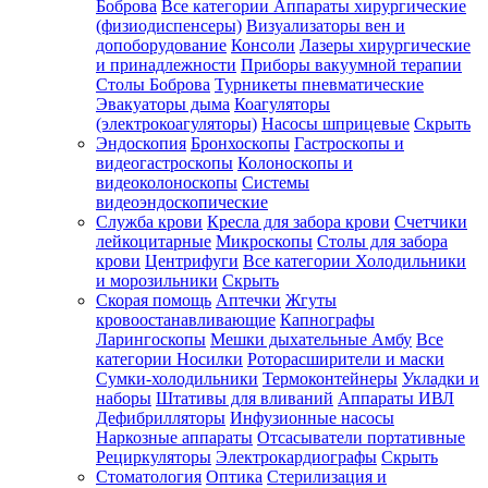
Боброва
Все категории
Аппараты хирургические
(физиодиспенсеры)
Визуализаторы вен и
допоборудование
Консоли
Лазеры хирургические
и принадлежности
Приборы вакуумной терапии
Столы Боброва
Турникеты пневматические
Эвакуаторы дыма
Коагуляторы
(электрокоагуляторы)
Насосы шприцевые
Скрыть
Эндоскопия
Бронхоскопы
Гастроскопы и
видеогастроскопы
Колоноскопы и
видеоколоноскопы
Системы
видеоэндоскопические
Служба крови
Кресла для забора крови
Счетчики
лейкоцитарные
Микроскопы
Столы для забора
крови
Центрифуги
Все категории
Холодильники
и морозильники
Скрыть
Скорая помощь
Аптечки
Жгуты
кровоостанавливающие
Капнографы
Ларингоскопы
Мешки дыхательные Амбу
Все
категории
Носилки
Роторасширители и маски
Сумки-холодильники
Термоконтейнеры
Укладки и
наборы
Штативы для вливаний
Аппараты ИВЛ
Дефибрилляторы
Инфузионные насосы
Наркозные аппараты
Отсасыватели портативные
Рециркуляторы
Электрокардиографы
Скрыть
Стоматология
Оптика
Стерилизация и