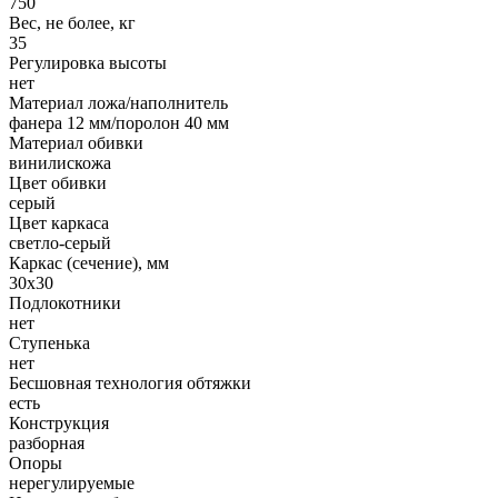
750
Вес, не более, кг
35
Регулировка высоты
нет
Материал ложа/наполнитель
фанера 12 мм/поролон 40 мм
Материал обивки
винилискожа
Цвет обивки
серый
Цвет каркаса
светло-серый
Каркас (сечение), мм
30x30
Подлокотники
нет
Ступенька
нет
Бесшовная технология обтяжки
есть
Конструкция
разборная
Опоры
нерегулируемые