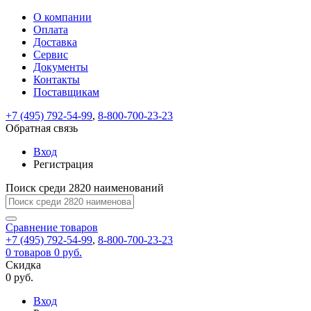
О компании
Восстановление
Обратная
Вход
Регистрация
Оплата
пароля
связь
На
Доставка
вашу
Сервис
почту
Только
Только
Документы
test@example.com
для
для
Ваше
Введите
Заполните
отправлена
ИП
ИП
Контакты
новый
Пароль
На
сообщение
форму.
ссылка.
и
и
пароль
Поставщикам
успешно
вашу
успешно
юр.
юр.
Перейдите
отправлено.
лиц
лиц
восстановлен
почту
Мы
+7 (495) 792-54-99
,
8-800-700-23-23
по
test@test.ru
ней
отправим
Обратная связь
для
отправлена
вам
завершения
ссылка.
Вход
регистрации.
ссылку
Регистрация
Войти
на
указанный
Перейдите
Сообщение
Поиск среди 2820 наименований
Ок
электронный
по
адрес,
ней
перейдя
Сравнение
для
товаров
по
+7 (495) 792-54-99
,
8-800-700-23-23
смены
Запомнить
Забыли
0
товаров
которой
0 руб.
пароля.
меня
пароль?
Сменить
Скидка
вы
0 руб.
сможете
пароль
Я принимаю условия
Войти
задать
пользовательского
Вход
новый
соглашения
и