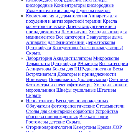
кислородные
Концентраторы кислородные
Увлажнители кислорода
Пульсоксиметры
Косметология и дерматология
Аппараты для
Зарегистрироваться
похудения и антивозрастной терапии
Кресла
косметологические
Лазеры хирургические и
принадлежности
Лампы-лупы
Холодильники для
медикаментов
Все категории
Эвакуаторы дыма
Аппараты для физиотерапии
Дерматоскопы
Зачем
Центрифуги
Коагуляторы (электрокоагуляторы)
регистрироваться?
Скрыть
Лаборатория
Аквадистилляторы
Микроскопы
Все
Термостаты
Центрифуги
PH-метры
Все категории
покупки
в
Аспираторы
Боксы для ПЦР-диагностики
Весы
одном
Встряхиватели
Дозаторы и принадлежности
месте
Иономеры
Поляриметры (полярископы)
Счётчики
Личный
Фотометры и спектрофотометры
Холодильники и
менеджер
морозильники
Шкафы сушильные
Штативы
Отслеживание
Скрыть
статуса
Неонатология
Весы для новорожденных
заказа
Облучатели фототерапевтические
Отсасыватели
Столы для санитарной обработки
Устройства
обогрева новорожденных
Все категории
Ростомеры детские
Скрыть
Оториноларингология
Камертоны
Кресла ЛОР