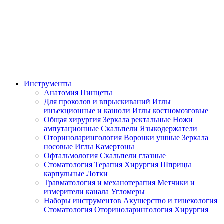
Инструменты
Анатомия
Пинцеты
Для проколов и впрыскиваний
Иглы
инъекционные и канюли
Иглы костномозговые
Общая хирургия
Зеркала ректальные
Ножи
ампутационные
Скальпели
Языкодержатели
Оториноларингология
Воронки ушные
Зеркала
носовые
Иглы
Камертоны
Офтальмология
Скальпели глазные
Стоматология
Терапия
Хирургия
Шприцы
карпульные
Лотки
Травматология и механотерапия
Метчики и
измерители канала
Угломеры
Наборы инструментов
Акушерство и гинекология
Стоматология
Оториноларингология
Хирургия