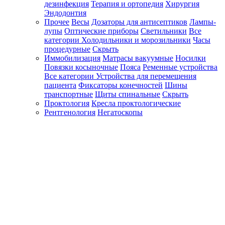
дезинфекция
Терапия и ортопедия
Хирургия
Эндодонтия
Прочее
Весы
Дозаторы для антисептиков
Лампы-
лупы
Оптические приборы
Светильники
Все
категории
Холодильники и морозильники
Часы
процедурные
Скрыть
Иммобилизация
Матрасы вакуумные
Носилки
Повязки косыночные
Пояса
Ременные устройства
Все категории
Устройства для перемещения
пациента
Фиксаторы конечностей
Шины
транспортные
Щиты спинальные
Скрыть
Проктология
Кресла проктологические
Рентгенология
Негатоскопы