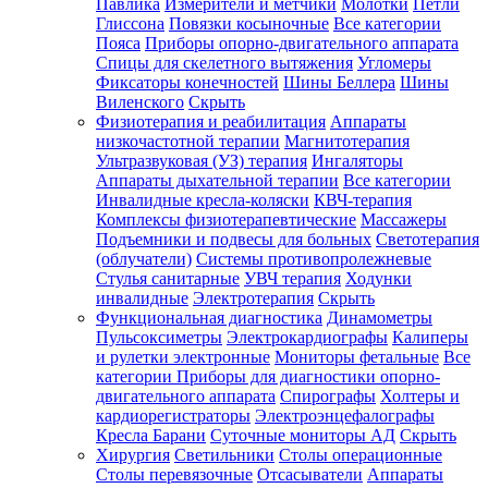
Павлика
Измерители и метчики
Молотки
Петли
Глиссона
Повязки косыночные
Все категории
Пояса
Приборы опорно-двигательного аппарата
Спицы для скелетного вытяжения
Угломеры
Фиксаторы конечностей
Шины Беллера
Шины
Виленского
Скрыть
Физиотерапия и реабилитация
Аппараты
низкочастотной терапии
Магнитотерапия
Ультразвуковая (УЗ) терапия
Ингаляторы
Аппараты дыхательной терапии
Все категории
Инвалидные кресла-коляски
КВЧ-терапия
Комплексы физиотерапевтические
Массажеры
Подъемники и подвесы для больных
Светотерапия
(облучатели)
Системы противопролежневые
Стулья санитарные
УВЧ терапия
Ходунки
инвалидные
Электротерапия
Скрыть
Функциональная диагностика
Динамометры
Пульсоксиметры
Электрокардиографы
Калиперы
и рулетки электронные
Мониторы фетальные
Все
категории
Приборы для диагностики опорно-
двигательного аппарата
Спирографы
Холтеры и
кардиорегистраторы
Электроэнцефалографы
Кресла Барани
Суточные мониторы АД
Скрыть
Хирургия
Светильники
Столы операционные
Столы перевязочные
Отсасыватели
Аппараты