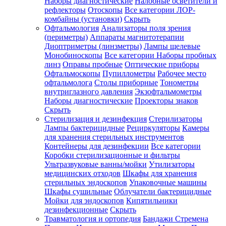
Наборы диагностические
Налобные осветители и
рефлекторы
Отоскопы
Все категории
ЛОР-
комбайны (установки)
Скрыть
Офтальмология
Анализаторы поля зрения
(периметры)
Аппараты магнитотерапии
Диоптриметры (линзметры)
Лампы щелевые
Монобиноскопы
Все категории
Наборы пробных
линз
Оправы пробные
Оптические приборы
Офтальмоскопы
Пупиллометры
Рабочее место
офтальмолога
Столы приборные
Тонометры
внутриглазного давления
Экзофтальмометры
Наборы диагностические
Проекторы знаков
Скрыть
Стерилизация и дезинфекция
Стерилизаторы
Лампы бактерицидные
Рециркуляторы
Камеры
для хранения стерильных инструментов
Контейнеры для дезинфекции
Все категории
Коробки стерилизационные и фильтры
Ультразвуковые ванны/мойки
Утилизаторы
медицинских отходов
Шкафы для хранения
стерильных эндоскопов
Упаковочные машины
Шкафы сушильные
Облучатели бактерицидные
Мойки для эндоскопов
Кипятильники
дезинфекционные
Скрыть
Травматология и ортопедия
Бандажи Стремена