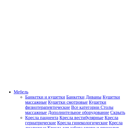
Мебель
Банкетки и кушетки
Банкетки
Диваны
Кушетки
массажные
Кушетки смотровые
Кушетки
физиотерапевтические
Все категории
Столы
массажные
Дополнительное оборудование
Скрыть
Кресла пациента
Кресла вестибулярные
Кресла
гериатрические
Кресла гинекологические
Кресла
диализные
Кресла для забора крови и процедур