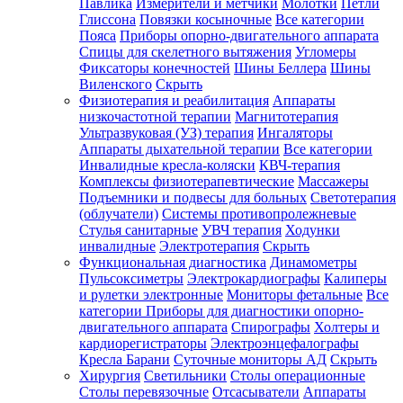
Павлика
Измерители и метчики
Молотки
Петли
Глиссона
Повязки косыночные
Все категории
Пояса
Приборы опорно-двигательного аппарата
Спицы для скелетного вытяжения
Угломеры
Фиксаторы конечностей
Шины Беллера
Шины
Виленского
Скрыть
Физиотерапия и реабилитация
Аппараты
низкочастотной терапии
Магнитотерапия
Ультразвуковая (УЗ) терапия
Ингаляторы
Аппараты дыхательной терапии
Все категории
Инвалидные кресла-коляски
КВЧ-терапия
Комплексы физиотерапевтические
Массажеры
Подъемники и подвесы для больных
Светотерапия
(облучатели)
Системы противопролежневые
Стулья санитарные
УВЧ терапия
Ходунки
инвалидные
Электротерапия
Скрыть
Функциональная диагностика
Динамометры
Пульсоксиметры
Электрокардиографы
Калиперы
и рулетки электронные
Мониторы фетальные
Все
категории
Приборы для диагностики опорно-
двигательного аппарата
Спирографы
Холтеры и
кардиорегистраторы
Электроэнцефалографы
Кресла Барани
Суточные мониторы АД
Скрыть
Хирургия
Светильники
Столы операционные
Столы перевязочные
Отсасыватели
Аппараты