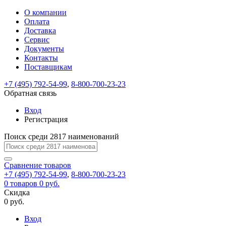
О компании
Восстановление
Обратная
Вход
Регистрация
Оплата
пароля
связь
На
Доставка
вашу
Сервис
почту
Только
Только
Документы
test@example.com
для
для
Ваше
Введите
Заполните
отправлена
ИП
ИП
Контакты
новый
Пароль
На
сообщение
форму.
ссылка.
и
и
пароль
Поставщикам
успешно
вашу
успешно
юр.
юр.
Перейдите
отправлено.
лиц
лиц
восстановлен
почту
Мы
+7 (495) 792-54-99
,
8-800-700-23-23
по
test@test.ru
ней
отправим
Обратная связь
для
отправлена
вам
завершения
ссылка.
Вход
регистрации.
ссылку
Регистрация
Войти
на
указанный
Перейдите
Сообщение
Поиск среди 2817 наименований
Ок
электронный
по
адрес,
ней
перейдя
Сравнение
для
товаров
по
+7 (495) 792-54-99
,
8-800-700-23-23
смены
Запомнить
Забыли
0
товаров
которой
0 руб.
пароля.
меня
пароль?
Сменить
Скидка
вы
0 руб.
сможете
пароль
Я принимаю условия
Войти
задать
пользовательского
Вход
новый
соглашения
и