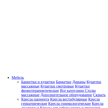
Мебель
Банкетки и кушетки
Банкетки
Диваны
Кушетки
массажные
Кушетки смотровые
Кушетки
физиотерапевтические
Все категории
Столы
массажные
Дополнительное оборудование
Скрыть
Кресла пациента
Кресла вестибулярные
Кресла
гериатрические
Кресла гинекологические
Кресла
диализные
Кресла для забора крови и процедур