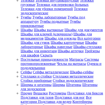
Тележки
Тележки внутрикорпусные
Тележки
грузовые
Тележки для перевозки больных
Тележки для уборки помещений
Тележки
эндоскопические
Тумбы
Тумбы лабораторные
Тумбы под
аппаратуру
Тумбы подкатные
Тумбы
прикроватные
Шкафы
Шкафы вытяжные
Шкафы для документов
Шкафы для ключей (ключницы)
Шкафы для
медикаментов
Шкафы для одежды
Все категории
Шкафы для сумок
Шкафы картотечные
Шкафы
лабораторные
Шкафы навесные
Шкафы-стеллажи
Шкафы для инвентаря
Шкафы аптечки
Трейзеры
для шкафов
Скрыть
Постельные принадлежности
Матрасы
Системы
противопролежневые
Чехлы на матрасы
Одеяла и
пододеяльники
Сейфы
Сейфы металлические
Шкафы-сейфы
Стеллажи и стойки
Стеллажи металлические
Стойки приборные
Стойки эндоскопические
Ширмы и штативы
Ширмы
Штативы
Штативы
для эндоскопов
Прочее
Вешалки
Ростомеры
Подставки для биксов
Подставки для тазов
Подставки для ног
Все
категории
Подставки для ведер
Контейнеры