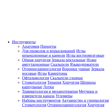
Инструменты
Анатомия
Пинцеты
Для проколов и впрыскиваний
Иглы
инъекционные и канюли
Иглы костномозговые
Общая хирургия
Зеркала ректальные
Ножи
ампутационные
Скальпели
Языкодержатели
Оториноларингология
Воронки ушные
Зеркала
носовые
Иглы
Камертоны
Офтальмология
Скальпели глазные
Стоматология
Терапия
Хирургия
Шприцы
карпульные
Лотки
Травматология и механотерапия
Метчики и
измерители канала
Угломеры
Наборы инструментов
Акушерство и гинекология
Стоматология
Оториноларингология
Хирургия