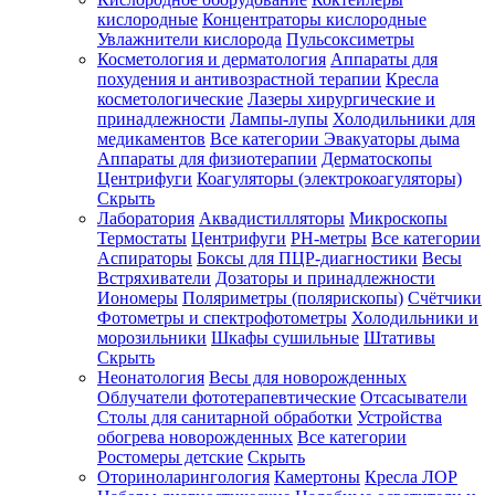
кислородные
Концентраторы кислородные
Увлажнители кислорода
Пульсоксиметры
Косметология и дерматология
Аппараты для
Зарегистрироваться
похудения и антивозрастной терапии
Кресла
косметологические
Лазеры хирургические и
принадлежности
Лампы-лупы
Холодильники для
медикаментов
Все категории
Эвакуаторы дыма
Аппараты для физиотерапии
Дерматоскопы
Зачем
Центрифуги
Коагуляторы (электрокоагуляторы)
регистрироваться?
Скрыть
Лаборатория
Аквадистилляторы
Микроскопы
Все
Термостаты
Центрифуги
PH-метры
Все категории
покупки
в
Аспираторы
Боксы для ПЦР-диагностики
Весы
одном
Встряхиватели
Дозаторы и принадлежности
месте
Иономеры
Поляриметры (полярископы)
Счётчики
Личный
Фотометры и спектрофотометры
Холодильники и
менеджер
морозильники
Шкафы сушильные
Штативы
Отслеживание
Скрыть
статуса
Неонатология
Весы для новорожденных
заказа
Облучатели фототерапевтические
Отсасыватели
Столы для санитарной обработки
Устройства
обогрева новорожденных
Все категории
Ростомеры детские
Скрыть
Оториноларингология
Камертоны
Кресла ЛОР