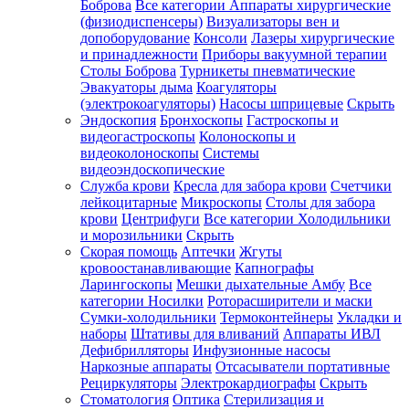
Боброва
Все категории
Аппараты хирургические
(физиодиспенсеры)
Визуализаторы вен и
допоборудование
Консоли
Лазеры хирургические
и принадлежности
Приборы вакуумной терапии
Столы Боброва
Турникеты пневматические
Эвакуаторы дыма
Коагуляторы
(электрокоагуляторы)
Насосы шприцевые
Скрыть
Эндоскопия
Бронхоскопы
Гастроскопы и
видеогастроскопы
Колоноскопы и
видеоколоноскопы
Системы
видеоэндоскопические
Служба крови
Кресла для забора крови
Счетчики
лейкоцитарные
Микроскопы
Столы для забора
крови
Центрифуги
Все категории
Холодильники
и морозильники
Скрыть
Скорая помощь
Аптечки
Жгуты
кровоостанавливающие
Капнографы
Ларингоскопы
Мешки дыхательные Амбу
Все
категории
Носилки
Роторасширители и маски
Сумки-холодильники
Термоконтейнеры
Укладки и
наборы
Штативы для вливаний
Аппараты ИВЛ
Дефибрилляторы
Инфузионные насосы
Наркозные аппараты
Отсасыватели портативные
Рециркуляторы
Электрокардиографы
Скрыть
Стоматология
Оптика
Стерилизация и