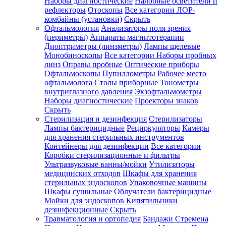
Наборы диагностические
Налобные осветители и
рефлекторы
Отоскопы
Все категории
ЛОР-
комбайны (установки)
Скрыть
Офтальмология
Анализаторы поля зрения
(периметры)
Аппараты магнитотерапии
Диоптриметры (линзметры)
Лампы щелевые
Монобиноскопы
Все категории
Наборы пробных
линз
Оправы пробные
Оптические приборы
Офтальмоскопы
Пупиллометры
Рабочее место
офтальмолога
Столы приборные
Тонометры
внутриглазного давления
Экзофтальмометры
Наборы диагностические
Проекторы знаков
Скрыть
Стерилизация и дезинфекция
Стерилизаторы
Лампы бактерицидные
Рециркуляторы
Камеры
для хранения стерильных инструментов
Контейнеры для дезинфекции
Все категории
Коробки стерилизационные и фильтры
Ультразвуковые ванны/мойки
Утилизаторы
медицинских отходов
Шкафы для хранения
стерильных эндоскопов
Упаковочные машины
Шкафы сушильные
Облучатели бактерицидные
Мойки для эндоскопов
Кипятильники
дезинфекционные
Скрыть
Травматология и ортопедия
Бандажи Стремена