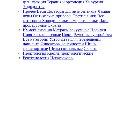
дезинфекция
Терапия и ортопедия
Хирургия
Эндодонтия
Прочее
Весы
Дозаторы для антисептиков
Лампы-
лупы
Оптические приборы
Светильники
Все
категории
Холодильники и морозильники
Часы
процедурные
Скрыть
Иммобилизация
Матрасы вакуумные
Носилки
Повязки косыночные
Пояса
Ременные устройства
Все категории
Устройства для перемещения
пациента
Фиксаторы конечностей
Шины
транспортные
Щиты спинальные
Скрыть
Проктология
Кресла проктологические
Рентгенология
Негатоскопы