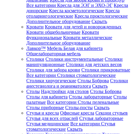
Все категории
Кресла для ЭЭГ и ЭХО-ЭГ
Кресла
донорские
Кресла косметологические
Кресла
отоларингологические
Кресла проктологические
Дополнительное оборудование
Скрыть
Кровати
Кровати для детей и новорожденных
Кровати общебольничные
Кровати
функциональные
Кровати металлические
Дополнительное оборудование
Лавкор™
Мебель Белая для кабинета
Общелабораторная мебель
Столики
Столики инструментальные
Столики
манипуляционные
Столики для детских весов
Столики для забора крови
Столики прикроватные
Все категории
Столики стоматологические
Столики хирургические
Столы Боброва
Столики
анестезиолога и реаниматолога
Скрыть
Столы
Надстройки для столов
Столы Боброва
Столы для кабинета
Столы лабораторные
Столы
палатные
Все категории
Столы пеленальные
Столы приборные
Столы-посты
Скрыть
Стулья и кресла
Офисные кресла
Секции стульев
Стулья для всех отраслей
Стулья лабораторные
Стулья медицинские
Все категории
Стулья
стоматологические
Скрыть