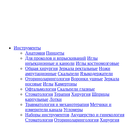
Инструменты
Анатомия
Пинцеты
Для проколов и впрыскиваний
Иглы
инъекционные и канюли
Иглы костномозговые
Общая хирургия
Зеркала ректальные
Ножи
ампутационные
Скальпели
Языкодержатели
Оториноларингология
Воронки ушные
Зеркала
носовые
Иглы
Камертоны
Офтальмология
Скальпели глазные
Стоматология
Терапия
Хирургия
Шприцы
карпульные
Лотки
Травматология и механотерапия
Метчики и
измерители канала
Угломеры
Наборы инструментов
Акушерство и гинекология
Стоматология
Оториноларингология
Хирургия