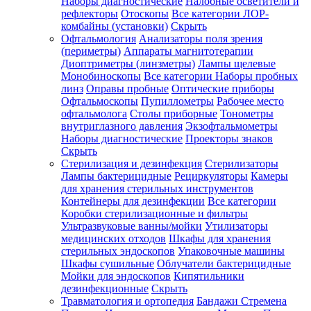
Наборы диагностические
Налобные осветители и
рефлекторы
Отоскопы
Все категории
ЛОР-
комбайны (установки)
Скрыть
Офтальмология
Анализаторы поля зрения
(периметры)
Аппараты магнитотерапии
Диоптриметры (линзметры)
Лампы щелевые
Монобиноскопы
Все категории
Наборы пробных
линз
Оправы пробные
Оптические приборы
Офтальмоскопы
Пупиллометры
Рабочее место
офтальмолога
Столы приборные
Тонометры
внутриглазного давления
Экзофтальмометры
Наборы диагностические
Проекторы знаков
Скрыть
Стерилизация и дезинфекция
Стерилизаторы
Лампы бактерицидные
Рециркуляторы
Камеры
для хранения стерильных инструментов
Контейнеры для дезинфекции
Все категории
Коробки стерилизационные и фильтры
Ультразвуковые ванны/мойки
Утилизаторы
медицинских отходов
Шкафы для хранения
стерильных эндоскопов
Упаковочные машины
Шкафы сушильные
Облучатели бактерицидные
Мойки для эндоскопов
Кипятильники
дезинфекционные
Скрыть
Травматология и ортопедия
Бандажи Стремена