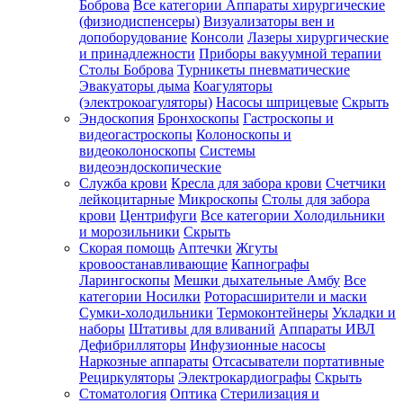
Боброва
Все категории
Аппараты хирургические
(физиодиспенсеры)
Визуализаторы вен и
допоборудование
Консоли
Лазеры хирургические
и принадлежности
Приборы вакуумной терапии
Столы Боброва
Турникеты пневматические
Эвакуаторы дыма
Коагуляторы
(электрокоагуляторы)
Насосы шприцевые
Скрыть
Эндоскопия
Бронхоскопы
Гастроскопы и
видеогастроскопы
Колоноскопы и
видеоколоноскопы
Системы
видеоэндоскопические
Служба крови
Кресла для забора крови
Счетчики
лейкоцитарные
Микроскопы
Столы для забора
крови
Центрифуги
Все категории
Холодильники
и морозильники
Скрыть
Скорая помощь
Аптечки
Жгуты
кровоостанавливающие
Капнографы
Ларингоскопы
Мешки дыхательные Амбу
Все
категории
Носилки
Роторасширители и маски
Сумки-холодильники
Термоконтейнеры
Укладки и
наборы
Штативы для вливаний
Аппараты ИВЛ
Дефибрилляторы
Инфузионные насосы
Наркозные аппараты
Отсасыватели портативные
Рециркуляторы
Электрокардиографы
Скрыть
Стоматология
Оптика
Стерилизация и