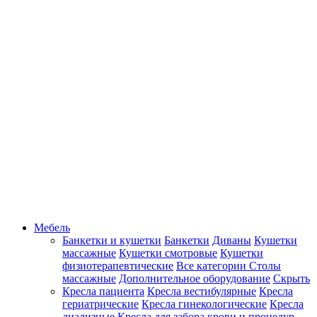
Мебель
Банкетки и кушетки
Банкетки
Диваны
Кушетки
массажные
Кушетки смотровые
Кушетки
физиотерапевтические
Все категории
Столы
массажные
Дополнительное оборудование
Скрыть
Кресла пациента
Кресла вестибулярные
Кресла
гериатрические
Кресла гинекологические
Кресла
диализные
Кресла для забора крови и процедур