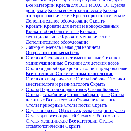
Все категории
Кресла для ЭЭГ и ЭХО-ЭГ
Кресла
донорские
Кресла косметологические
Кресла
отоларингологические
Кресла проктологические
Дополнительное оборудование
Скрыть
Кровати
Кровати для детей и новорожденных
Кровати общебольничные
Кровати
функциональные
Кровати металлические
Дополнительное оборудование
Лавкор™
Мебель Белая для кабинета
Общелабораторная мебель
Столики
Столики инструментальные
Столики
манипуляционные
Столики для детских весов
Столики для забора крови
Столики прикроватные
Все категории
Столики стоматологические
Столики хирургические
Столы Боброва
Столики
анестезиолога и реаниматолога
Скрыть
Столы
Надстройки для столов
Столы Боброва
Столы для кабинета
Столы лабораторные
Столы
палатные
Все категории
Столы пеленальные
Столы приборные
Столы-посты
Скрыть
Стулья и кресла
Офисные кресла
Секции стульев
Стулья для всех отраслей
Стулья лабораторные
Стулья медицинские
Все категории
Стулья
стоматологические
Скрыть