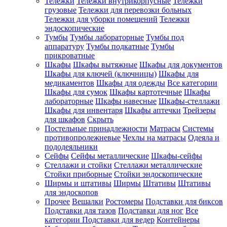
Тележки
Тележки внутрикорпусные
Тележки
грузовые
Тележки для перевозки больных
Тележки для уборки помещений
Тележки
эндоскопические
Тумбы
Тумбы лабораторные
Тумбы под
аппаратуру
Тумбы подкатные
Тумбы
прикроватные
Шкафы
Шкафы вытяжные
Шкафы для документов
Шкафы для ключей (ключницы)
Шкафы для
медикаментов
Шкафы для одежды
Все категории
Шкафы для сумок
Шкафы картотечные
Шкафы
лабораторные
Шкафы навесные
Шкафы-стеллажи
Шкафы для инвентаря
Шкафы аптечки
Трейзеры
для шкафов
Скрыть
Постельные принадлежности
Матрасы
Системы
противопролежневые
Чехлы на матрасы
Одеяла и
пододеяльники
Сейфы
Сейфы металлические
Шкафы-сейфы
Стеллажи и стойки
Стеллажи металлические
Стойки приборные
Стойки эндоскопические
Ширмы и штативы
Ширмы
Штативы
Штативы
для эндоскопов
Прочее
Вешалки
Ростомеры
Подставки для биксов
Подставки для тазов
Подставки для ног
Все
категории
Подставки для ведер
Контейнеры