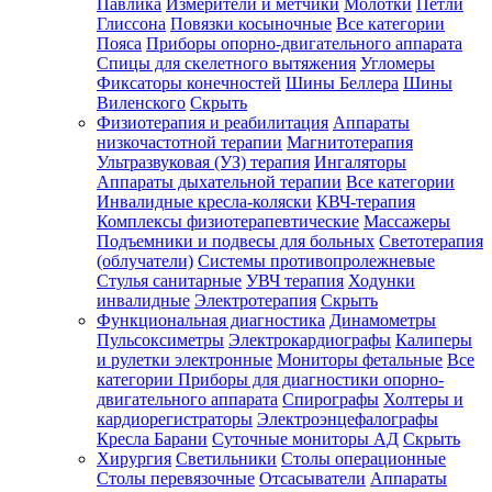
Павлика
Измерители и метчики
Молотки
Петли
Глиссона
Повязки косыночные
Все категории
Пояса
Приборы опорно-двигательного аппарата
Спицы для скелетного вытяжения
Угломеры
Фиксаторы конечностей
Шины Беллера
Шины
Виленского
Скрыть
Физиотерапия и реабилитация
Аппараты
низкочастотной терапии
Магнитотерапия
Ультразвуковая (УЗ) терапия
Ингаляторы
Аппараты дыхательной терапии
Все категории
Инвалидные кресла-коляски
КВЧ-терапия
Комплексы физиотерапевтические
Массажеры
Подъемники и подвесы для больных
Светотерапия
(облучатели)
Системы противопролежневые
Стулья санитарные
УВЧ терапия
Ходунки
инвалидные
Электротерапия
Скрыть
Функциональная диагностика
Динамометры
Пульсоксиметры
Электрокардиографы
Калиперы
и рулетки электронные
Мониторы фетальные
Все
категории
Приборы для диагностики опорно-
двигательного аппарата
Спирографы
Холтеры и
кардиорегистраторы
Электроэнцефалографы
Кресла Барани
Суточные мониторы АД
Скрыть
Хирургия
Светильники
Столы операционные
Столы перевязочные
Отсасыватели
Аппараты