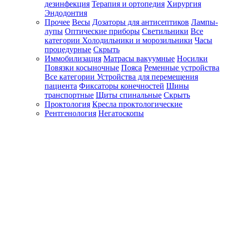
дезинфекция
Терапия и ортопедия
Хирургия
Эндодонтия
Прочее
Весы
Дозаторы для антисептиков
Лампы-
лупы
Оптические приборы
Светильники
Все
категории
Холодильники и морозильники
Часы
процедурные
Скрыть
Иммобилизация
Матрасы вакуумные
Носилки
Повязки косыночные
Пояса
Ременные устройства
Все категории
Устройства для перемещения
пациента
Фиксаторы конечностей
Шины
транспортные
Щиты спинальные
Скрыть
Проктология
Кресла проктологические
Рентгенология
Негатоскопы