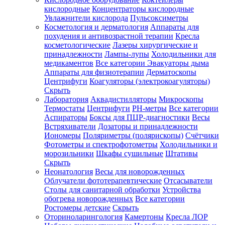
кислородные
Концентраторы кислородные
Увлажнители кислорода
Пульсоксиметры
Косметология и дерматология
Аппараты для
Зарегистрироваться
похудения и антивозрастной терапии
Кресла
косметологические
Лазеры хирургические и
принадлежности
Лампы-лупы
Холодильники для
медикаментов
Все категории
Эвакуаторы дыма
Аппараты для физиотерапии
Дерматоскопы
Зачем
Центрифуги
Коагуляторы (электрокоагуляторы)
регистрироваться?
Скрыть
Лаборатория
Аквадистилляторы
Микроскопы
Все
Термостаты
Центрифуги
PH-метры
Все категории
покупки
в
Аспираторы
Боксы для ПЦР-диагностики
Весы
одном
Встряхиватели
Дозаторы и принадлежности
месте
Иономеры
Поляриметры (полярископы)
Счётчики
Личный
Фотометры и спектрофотометры
Холодильники и
менеджер
морозильники
Шкафы сушильные
Штативы
Отслеживание
Скрыть
статуса
Неонатология
Весы для новорожденных
заказа
Облучатели фототерапевтические
Отсасыватели
Столы для санитарной обработки
Устройства
обогрева новорожденных
Все категории
Ростомеры детские
Скрыть
Оториноларингология
Камертоны
Кресла ЛОР