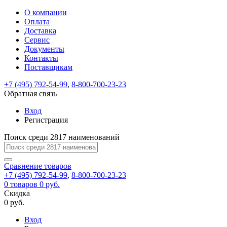
О компании
Восстановление
Обратная
Вход
Регистрация
Оплата
пароля
связь
На
Доставка
вашу
Сервис
почту
Только
Только
Документы
test@example.com
для
для
Ваше
Введите
Заполните
отправлена
ИП
ИП
Контакты
новый
Пароль
На
сообщение
форму.
ссылка.
и
и
пароль
Поставщикам
успешно
вашу
успешно
юр.
юр.
Перейдите
отправлено.
лиц
лиц
восстановлен
почту
Мы
+7 (495) 792-54-99
,
8-800-700-23-23
по
test@test.ru
ней
отправим
Обратная связь
для
отправлена
вам
завершения
ссылка.
Вход
регистрации.
ссылку
Регистрация
Войти
на
указанный
Перейдите
Сообщение
Поиск среди 2817 наименований
Ок
электронный
по
адрес,
ней
перейдя
Сравнение
для
товаров
по
+7 (495) 792-54-99
,
8-800-700-23-23
смены
Запомнить
Забыли
0
товаров
которой
0 руб.
пароля.
меня
пароль?
Сменить
Скидка
вы
0 руб.
сможете
пароль
Я принимаю условия
Войти
задать
пользовательского
Вход
новый
соглашения
и