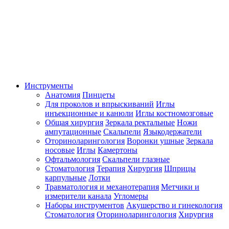
Инструменты
Анатомия
Пинцеты
Для проколов и впрыскиваний
Иглы
инъекционные и канюли
Иглы костномозговые
Общая хирургия
Зеркала ректальные
Ножи
ампутационные
Скальпели
Языкодержатели
Оториноларингология
Воронки ушные
Зеркала
носовые
Иглы
Камертоны
Офтальмология
Скальпели глазные
Стоматология
Терапия
Хирургия
Шприцы
карпульные
Лотки
Травматология и механотерапия
Метчики и
измерители канала
Угломеры
Наборы инструментов
Акушерство и гинекология
Стоматология
Оториноларингология
Хирургия