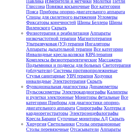
Павлика
Измерители и метчики
Молотки
Петли
Глиссона
Повязки косыночные
Все категории
Пояса
Приборы опорно-двигательного аппарата
Спицы для скелетного вытяжения
Угломеры
Фиксаторы конечностей
Шины Беллера
Шины
Виленского
Скрыть
Физиотерапия и реабилитация
Аппараты
низкочастотной терапии
Магнитотерапия
Ультразвуковая (УЗ) терапия
Ингаляторы
Аппараты дыхательной терапии
Все категории
Инвалидные кресла-коляски
КВЧ-терапия
Комплексы физиотерапевтические
Массажеры
Подъемники и подвесы для больных
Светотерапия
(облучатели)
Системы противопролежневые
Стулья санитарные
УВЧ терапия
Ходунки
инвалидные
Электротерапия
Скрыть
Функциональная диагностика
Динамометры
Пульсоксиметры
Электрокардиографы
Калиперы
и рулетки электронные
Мониторы фетальные
Все
категории
Приборы для диагностики опорно-
двигательного аппарата
Спирографы
Холтеры и
кардиорегистраторы
Электроэнцефалографы
Кресла Барани
Суточные мониторы АД
Скрыть
Хирургия
Светильники
Столы операционные
Столы перевязочные
Отсасыватели
Аппараты