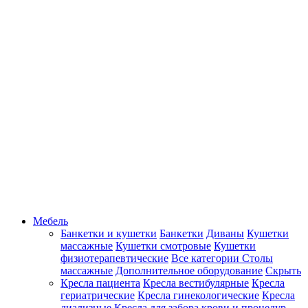
Мебель
Банкетки и кушетки
Банкетки
Диваны
Кушетки
массажные
Кушетки смотровые
Кушетки
физиотерапевтические
Все категории
Столы
массажные
Дополнительное оборудование
Скрыть
Кресла пациента
Кресла вестибулярные
Кресла
гериатрические
Кресла гинекологические
Кресла
диализные
Кресла для забора крови и процедур