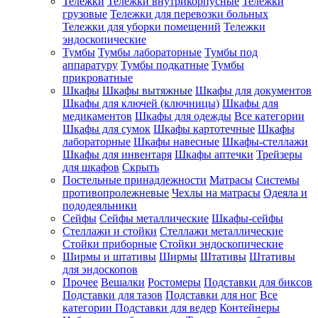
Тележки
Тележки внутрикорпусные
Тележки
грузовые
Тележки для перевозки больных
Тележки для уборки помещений
Тележки
эндоскопические
Тумбы
Тумбы лабораторные
Тумбы под
аппаратуру
Тумбы подкатные
Тумбы
прикроватные
Шкафы
Шкафы вытяжные
Шкафы для документов
Шкафы для ключей (ключницы)
Шкафы для
медикаментов
Шкафы для одежды
Все категории
Шкафы для сумок
Шкафы картотечные
Шкафы
лабораторные
Шкафы навесные
Шкафы-стеллажи
Шкафы для инвентаря
Шкафы аптечки
Трейзеры
для шкафов
Скрыть
Постельные принадлежности
Матрасы
Системы
противопролежневые
Чехлы на матрасы
Одеяла и
пододеяльники
Сейфы
Сейфы металлические
Шкафы-сейфы
Стеллажи и стойки
Стеллажи металлические
Стойки приборные
Стойки эндоскопические
Ширмы и штативы
Ширмы
Штативы
Штативы
для эндоскопов
Прочее
Вешалки
Ростомеры
Подставки для биксов
Подставки для тазов
Подставки для ног
Все
категории
Подставки для ведер
Контейнеры