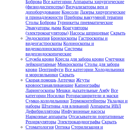
Боброва
Все категории
Аппараты хирургические
(физиодиспенсеры)
Визуализаторы вен и
допоборудование
Консоли
Лазеры хирургические
и принадлежности
Приборы вакуумной терапии
Столы Боброва
Турникеты пневматические
Эвакуаторы дыма
Коагуляторы
(электрокоагуляторы)
Насосы шприцевые
Скрыть
Эндоскопия
Бронхоскопы
Гастроскопы и
видеогастроскопы
Колоноскопы и
видеоколоноскопы
Системы
видеоэндоскопические
Служба крови
Кресла для забора крови
Счетчики
лейкоцитарные
Микроскопы
Столы для забора
крови
Центрифуги
Все категории
Холодильники
и морозильники
Скрыть
Скорая помощь
Аптечки
Жгуты
кровоостанавливающие
Капнографы
Ларингоскопы
Мешки дыхательные Амбу
Все
категории
Носилки
Роторасширители и маски
Сумки-холодильники
Термоконтейнеры
Укладки и
наборы
Штативы для вливаний
Аппараты ИВЛ
Дефибрилляторы
Инфузионные насосы
Наркозные аппараты
Отсасыватели портативные
Рециркуляторы
Электрокардиографы
Скрыть
Стоматология
Оптика
Стерилизация и