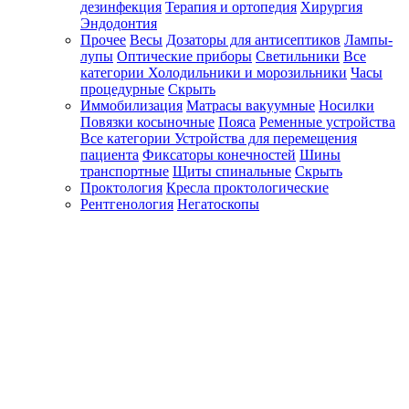
дезинфекция
Терапия и ортопедия
Хирургия
Эндодонтия
Прочее
Весы
Дозаторы для антисептиков
Лампы-
лупы
Оптические приборы
Светильники
Все
категории
Холодильники и морозильники
Часы
процедурные
Скрыть
Иммобилизация
Матрасы вакуумные
Носилки
Повязки косыночные
Пояса
Ременные устройства
Все категории
Устройства для перемещения
пациента
Фиксаторы конечностей
Шины
транспортные
Щиты спинальные
Скрыть
Проктология
Кресла проктологические
Рентгенология
Негатоскопы