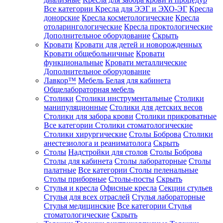
Все категории
Кресла для ЭЭГ и ЭХО-ЭГ
Кресла
донорские
Кресла косметологические
Кресла
отоларингологические
Кресла проктологические
Дополнительное оборудование
Скрыть
Кровати
Кровати для детей и новорожденных
Кровати общебольничные
Кровати
функциональные
Кровати металлические
Дополнительное оборудование
Лавкор™
Мебель Белая для кабинета
Общелабораторная мебель
Столики
Столики инструментальные
Столики
манипуляционные
Столики для детских весов
Столики для забора крови
Столики прикроватные
Все категории
Столики стоматологические
Столики хирургические
Столы Боброва
Столики
анестезиолога и реаниматолога
Скрыть
Столы
Надстройки для столов
Столы Боброва
Столы для кабинета
Столы лабораторные
Столы
палатные
Все категории
Столы пеленальные
Столы приборные
Столы-посты
Скрыть
Стулья и кресла
Офисные кресла
Секции стульев
Стулья для всех отраслей
Стулья лабораторные
Стулья медицинские
Все категории
Стулья
стоматологические
Скрыть