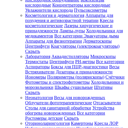
кислородные
Концентраторы кислородные
Увлажнители кислорода
Пульсоксиметры
Косметология и дерматология
Аппараты для
Зарегистрироваться
похудения и антивозрастной терапии
Кресла
косметологические
Лазеры хирургические и
принадлежности
Лампы-лупы
Холодильники для
медикаментов
Все категории
Эвакуаторы дыма
Аппараты для физиотерапии
Дерматоскопы
Зачем
Центрифуги
Коагуляторы (электрокоагуляторы)
регистрироваться?
Скрыть
Лаборатория
Аквадистилляторы
Микроскопы
Все
Термостаты
Центрифуги
PH-метры
Все категории
покупки
в
Аспираторы
Боксы для ПЦР-диагностики
Весы
одном
Встряхиватели
Дозаторы и принадлежности
месте
Иономеры
Поляриметры (полярископы)
Счётчики
Личный
Фотометры и спектрофотометры
Холодильники и
менеджер
морозильники
Шкафы сушильные
Штативы
Отслеживание
Скрыть
статуса
Неонатология
Весы для новорожденных
заказа
Облучатели фототерапевтические
Отсасыватели
Столы для санитарной обработки
Устройства
обогрева новорожденных
Все категории
Ростомеры детские
Скрыть
Оториноларингология
Камертоны
Кресла ЛОР