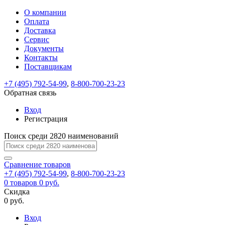
О компании
Восстановление
Обратная
Вход
Регистрация
Оплата
пароля
связь
На
Доставка
вашу
Сервис
почту
Только
Только
Документы
test@example.com
для
для
Ваше
Введите
Заполните
отправлена
ИП
ИП
Контакты
новый
Пароль
На
сообщение
форму.
ссылка.
и
и
пароль
Поставщикам
успешно
вашу
успешно
юр.
юр.
Перейдите
отправлено.
лиц
лиц
восстановлен
почту
Мы
+7 (495) 792-54-99
,
8-800-700-23-23
по
test@test.ru
ней
отправим
Обратная связь
для
отправлена
вам
завершения
ссылка.
Вход
регистрации.
ссылку
Регистрация
Войти
на
указанный
Перейдите
Сообщение
Поиск среди 2820 наименований
Ок
электронный
по
адрес,
ней
перейдя
Сравнение
для
товаров
по
+7 (495) 792-54-99
,
8-800-700-23-23
смены
Запомнить
Забыли
0
товаров
которой
0 руб.
пароля.
меня
пароль?
Сменить
Скидка
вы
0 руб.
сможете
пароль
Я принимаю условия
Войти
задать
пользовательского
Вход
новый
соглашения
и