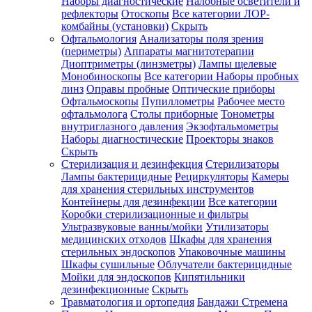
Наборы диагностические
Налобные осветители и
рефлекторы
Отоскопы
Все категории
ЛОР-
комбайны (установки)
Скрыть
Офтальмология
Анализаторы поля зрения
(периметры)
Аппараты магнитотерапии
Диоптриметры (линзметры)
Лампы щелевые
Монобиноскопы
Все категории
Наборы пробных
линз
Оправы пробные
Оптические приборы
Офтальмоскопы
Пупиллометры
Рабочее место
офтальмолога
Столы приборные
Тонометры
внутриглазного давления
Экзофтальмометры
Наборы диагностические
Проекторы знаков
Скрыть
Стерилизация и дезинфекция
Стерилизаторы
Лампы бактерицидные
Рециркуляторы
Камеры
для хранения стерильных инструментов
Контейнеры для дезинфекции
Все категории
Коробки стерилизационные и фильтры
Ультразвуковые ванны/мойки
Утилизаторы
медицинских отходов
Шкафы для хранения
стерильных эндоскопов
Упаковочные машины
Шкафы сушильные
Облучатели бактерицидные
Мойки для эндоскопов
Кипятильники
дезинфекционные
Скрыть
Травматология и ортопедия
Бандажи Стремена