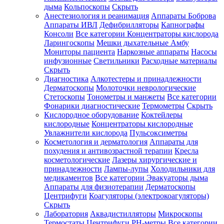
дыма
Кольпоскопы
Скрыть
Анестезиология и реанимация
Аппараты Боброва
Аппараты ИВЛ
Дефибрилляторы
Капнографы
Консоли
Все категории
Концентраторы кислорода
Ларингоскопы
Мешки дыхательные Амбу
Мониторы пациента
Наркозные аппараты
Насосы
инфузионные
Светильники
Расходные материалы
Скрыть
Диагностика
Алкотестеры и принадлежности
Дерматоскопы
Молоточки неврологические
Стетоскопы
Тонометры и манжеты
Все категории
Фонарики диагностические
Термометры
Скрыть
Кислородное оборудование
Коктейлеры
кислородные
Концентраторы кислородные
Увлажнители кислорода
Пульсоксиметры
Косметология и дерматология
Аппараты для
похудения и антивозрастной терапии
Кресла
косметологические
Лазеры хирургические и
принадлежности
Лампы-лупы
Холодильники для
медикаментов
Все категории
Эвакуаторы дыма
Аппараты для физиотерапии
Дерматоскопы
Центрифуги
Коагуляторы (электрокоагуляторы)
Скрыть
Лаборатория
Аквадистилляторы
Микроскопы
Термостаты
Центрифуги
PH-метры
Все категории