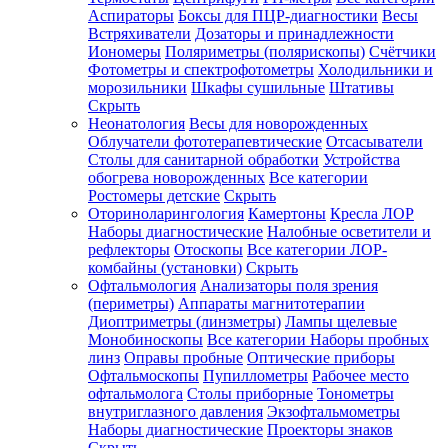
Аспираторы
Боксы для ПЦР-диагностики
Весы
Встряхиватели
Дозаторы и принадлежности
Иономеры
Поляриметры (полярископы)
Счётчики
Фотометры и спектрофотометры
Холодильники и
морозильники
Шкафы сушильные
Штативы
Скрыть
Неонатология
Весы для новорожденных
Облучатели фототерапевтические
Отсасыватели
Столы для санитарной обработки
Устройства
обогрева новорожденных
Все категории
Ростомеры детские
Скрыть
Оториноларингология
Камертоны
Кресла ЛОР
Наборы диагностические
Налобные осветители и
рефлекторы
Отоскопы
Все категории
ЛОР-
комбайны (установки)
Скрыть
Офтальмология
Анализаторы поля зрения
(периметры)
Аппараты магнитотерапии
Диоптриметры (линзметры)
Лампы щелевые
Монобиноскопы
Все категории
Наборы пробных
линз
Оправы пробные
Оптические приборы
Офтальмоскопы
Пупиллометры
Рабочее место
офтальмолога
Столы приборные
Тонометры
внутриглазного давления
Экзофтальмометры
Наборы диагностические
Проекторы знаков
Скрыть