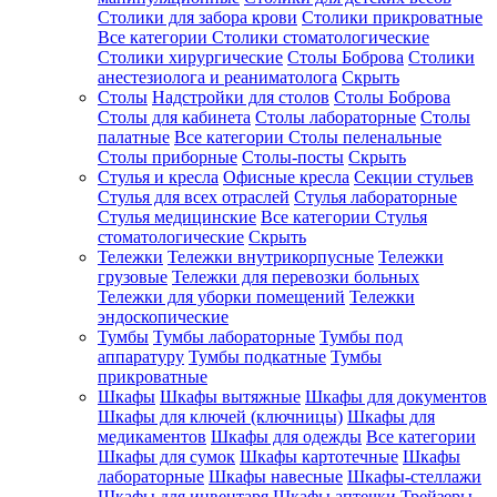
Столики для забора крови
Столики прикроватные
Все категории
Столики стоматологические
Столики хирургические
Столы Боброва
Столики
анестезиолога и реаниматолога
Скрыть
Столы
Надстройки для столов
Столы Боброва
Столы для кабинета
Столы лабораторные
Столы
палатные
Все категории
Столы пеленальные
Столы приборные
Столы-посты
Скрыть
Стулья и кресла
Офисные кресла
Секции стульев
Стулья для всех отраслей
Стулья лабораторные
Стулья медицинские
Все категории
Стулья
стоматологические
Скрыть
Тележки
Тележки внутрикорпусные
Тележки
грузовые
Тележки для перевозки больных
Тележки для уборки помещений
Тележки
эндоскопические
Тумбы
Тумбы лабораторные
Тумбы под
аппаратуру
Тумбы подкатные
Тумбы
прикроватные
Шкафы
Шкафы вытяжные
Шкафы для документов
Шкафы для ключей (ключницы)
Шкафы для
медикаментов
Шкафы для одежды
Все категории
Шкафы для сумок
Шкафы картотечные
Шкафы
лабораторные
Шкафы навесные
Шкафы-стеллажи
Шкафы для инвентаря
Шкафы аптечки
Трейзеры