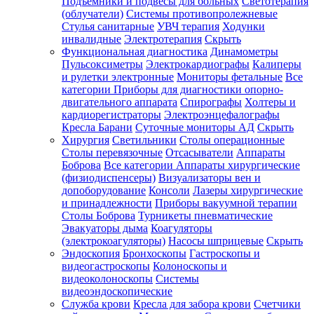
Подъемники и подвесы для больных
Светотерапия
(облучатели)
Системы противопролежневые
Стулья санитарные
УВЧ терапия
Ходунки
инвалидные
Электротерапия
Скрыть
Функциональная диагностика
Динамометры
Пульсоксиметры
Электрокардиографы
Калиперы
и рулетки электронные
Мониторы фетальные
Все
категории
Приборы для диагностики опорно-
двигательного аппарата
Спирографы
Холтеры и
кардиорегистраторы
Электроэнцефалографы
Кресла Барани
Суточные мониторы АД
Скрыть
Хирургия
Светильники
Столы операционные
Столы перевязочные
Отсасыватели
Аппараты
Боброва
Все категории
Аппараты хирургические
(физиодиспенсеры)
Визуализаторы вен и
допоборудование
Консоли
Лазеры хирургические
и принадлежности
Приборы вакуумной терапии
Столы Боброва
Турникеты пневматические
Эвакуаторы дыма
Коагуляторы
(электрокоагуляторы)
Насосы шприцевые
Скрыть
Эндоскопия
Бронхоскопы
Гастроскопы и
видеогастроскопы
Колоноскопы и
видеоколоноскопы
Системы
видеоэндоскопические
Служба крови
Кресла для забора крови
Счетчики