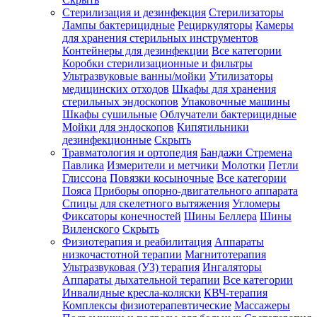
Стерилизация и дезинфекция
Стерилизаторы
Лампы бактерицидные
Рециркуляторы
Камеры
для хранения стерильных инструментов
Контейнеры для дезинфекции
Все категории
Коробки стерилизационные и фильтры
Ультразвуковые ванны/мойки
Утилизаторы
медицинских отходов
Шкафы для хранения
стерильных эндоскопов
Упаковочные машины
Шкафы сушильные
Облучатели бактерицидные
Мойки для эндоскопов
Кипятильники
дезинфекционные
Скрыть
Травматология и ортопедия
Бандажи Стремена
Павлика
Измерители и метчики
Молотки
Петли
Глиссона
Повязки косыночные
Все категории
Пояса
Приборы опорно-двигательного аппарата
Спицы для скелетного вытяжения
Угломеры
Фиксаторы конечностей
Шины Беллера
Шины
Виленского
Скрыть
Физиотерапия и реабилитация
Аппараты
низкочастотной терапии
Магнитотерапия
Ультразвуковая (УЗ) терапия
Ингаляторы
Аппараты дыхательной терапии
Все категории
Инвалидные кресла-коляски
КВЧ-терапия
Комплексы физиотерапевтические
Массажеры