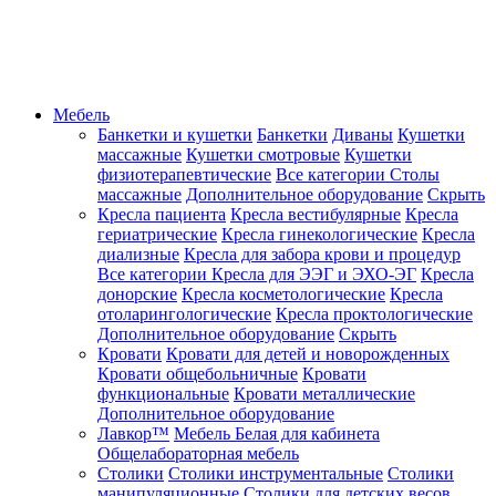
Мебель
Банкетки и кушетки
Банкетки
Диваны
Кушетки
массажные
Кушетки смотровые
Кушетки
физиотерапевтические
Все категории
Столы
массажные
Дополнительное оборудование
Скрыть
Кресла пациента
Кресла вестибулярные
Кресла
гериатрические
Кресла гинекологические
Кресла
диализные
Кресла для забора крови и процедур
Все категории
Кресла для ЭЭГ и ЭХО-ЭГ
Кресла
донорские
Кресла косметологические
Кресла
отоларингологические
Кресла проктологические
Дополнительное оборудование
Скрыть
Кровати
Кровати для детей и новорожденных
Кровати общебольничные
Кровати
функциональные
Кровати металлические
Дополнительное оборудование
Лавкор™
Мебель Белая для кабинета
Общелабораторная мебель
Столики
Столики инструментальные
Столики
манипуляционные
Столики для детских весов