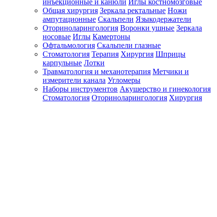
инъекционные и канюли
Иглы костномозговые
Общая хирургия
Зеркала ректальные
Ножи
ампутационные
Скальпели
Языкодержатели
Оториноларингология
Воронки ушные
Зеркала
носовые
Иглы
Камертоны
Офтальмология
Скальпели глазные
Стоматология
Терапия
Хирургия
Шприцы
карпульные
Лотки
Травматология и механотерапия
Метчики и
измерители канала
Угломеры
Наборы инструментов
Акушерство и гинекология
Стоматология
Оториноларингология
Хирургия