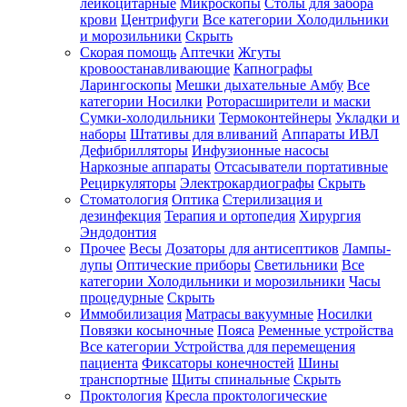
лейкоцитарные
Микроскопы
Столы для забора
крови
Центрифуги
Все категории
Холодильники
и морозильники
Скрыть
Скорая помощь
Аптечки
Жгуты
кровоостанавливающие
Капнографы
Ларингоскопы
Мешки дыхательные Амбу
Все
категории
Носилки
Роторасширители и маски
Сумки-холодильники
Термоконтейнеры
Укладки и
наборы
Штативы для вливаний
Аппараты ИВЛ
Дефибрилляторы
Инфузионные насосы
Наркозные аппараты
Отсасыватели портативные
Рециркуляторы
Электрокардиографы
Скрыть
Стоматология
Оптика
Стерилизация и
дезинфекция
Терапия и ортопедия
Хирургия
Эндодонтия
Прочее
Весы
Дозаторы для антисептиков
Лампы-
лупы
Оптические приборы
Светильники
Все
категории
Холодильники и морозильники
Часы
процедурные
Скрыть
Иммобилизация
Матрасы вакуумные
Носилки
Повязки косыночные
Пояса
Ременные устройства
Все категории
Устройства для перемещения
пациента
Фиксаторы конечностей
Шины
транспортные
Щиты спинальные
Скрыть
Проктология
Кресла проктологические