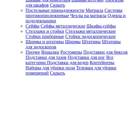
для шкафов
Скрыть
Постельные принадлежности
Матрасы
Системы
противопролежневые
Чехлы на матрасы
Одеяла и
пододеяльники
Сейфы
Сейфы металлические
Шкафы-сейфы
Стеллажи и стойки
Стеллажи металлические
Стойки приборные
Стойки эндоскопические
Ширмы и штативы
Ширмы
Штативы
Штативы
для эндоскопов
Прочее
Вешалки
Ростомеры
Подставки для биксов
Подставки для тазов
Подставки для ног
Все
категории
Подставки для ведер
Контейнеры
Наборы для уборки пола
Тележки для уборки
помещений
Скрыть