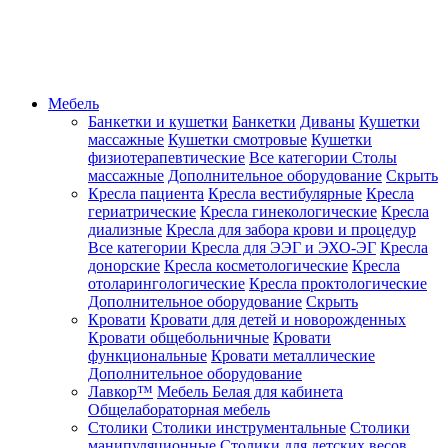
Мебель
Банкетки и кушетки
Банкетки
Диваны
Кушетки
массажные
Кушетки смотровые
Кушетки
физиотерапевтические
Все категории
Столы
массажные
Дополнительное оборудование
Скрыть
Кресла пациента
Кресла вестибулярные
Кресла
гериатрические
Кресла гинекологические
Кресла
диализные
Кресла для забора крови и процедур
Все категории
Кресла для ЭЭГ и ЭХО-ЭГ
Кресла
донорские
Кресла косметологические
Кресла
отоларингологические
Кресла проктологические
Дополнительное оборудование
Скрыть
Кровати
Кровати для детей и новорожденных
Кровати общебольничные
Кровати
функциональные
Кровати металлические
Дополнительное оборудование
Лавкор™
Мебель Белая для кабинета
Общелабораторная мебель
Столики
Столики инструментальные
Столики
манипуляционные
Столики для детских весов