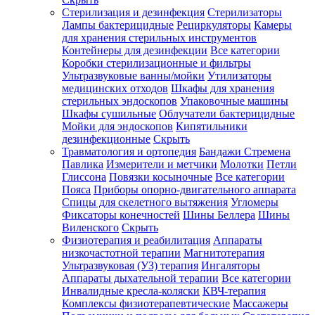
Стерилизация и дезинфекция
Стерилизаторы
Лампы бактерицидные
Рециркуляторы
Камеры
для хранения стерильных инструментов
Контейнеры для дезинфекции
Все категории
Коробки стерилизационные и фильтры
Ультразвуковые ванны/мойки
Утилизаторы
медицинских отходов
Шкафы для хранения
стерильных эндоскопов
Упаковочные машины
Шкафы сушильные
Облучатели бактерицидные
Мойки для эндоскопов
Кипятильники
дезинфекционные
Скрыть
Травматология и ортопедия
Бандажи Стремена
Павлика
Измерители и метчики
Молотки
Петли
Глиссона
Повязки косыночные
Все категории
Пояса
Приборы опорно-двигательного аппарата
Спицы для скелетного вытяжения
Угломеры
Фиксаторы конечностей
Шины Беллера
Шины
Виленского
Скрыть
Физиотерапия и реабилитация
Аппараты
низкочастотной терапии
Магнитотерапия
Ультразвуковая (УЗ) терапия
Ингаляторы
Аппараты дыхательной терапии
Все категории
Инвалидные кресла-коляски
КВЧ-терапия
Комплексы физиотерапевтические
Массажеры