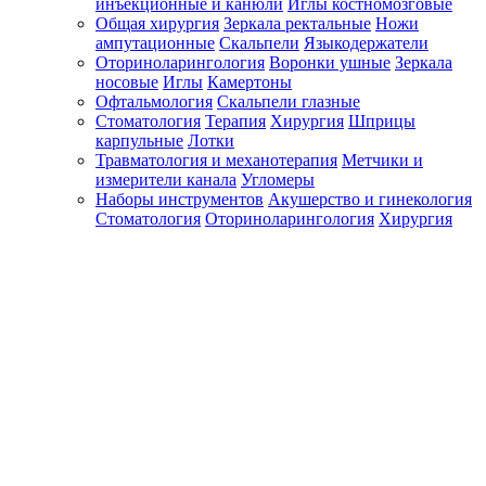
инъекционные и канюли
Иглы костномозговые
Общая хирургия
Зеркала ректальные
Ножи
ампутационные
Скальпели
Языкодержатели
Оториноларингология
Воронки ушные
Зеркала
носовые
Иглы
Камертоны
Офтальмология
Скальпели глазные
Стоматология
Терапия
Хирургия
Шприцы
карпульные
Лотки
Травматология и механотерапия
Метчики и
измерители канала
Угломеры
Наборы инструментов
Акушерство и гинекология
Стоматология
Оториноларингология
Хирургия