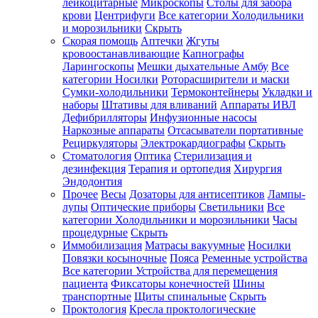
лейкоцитарные
Микроскопы
Столы для забора
крови
Центрифуги
Все категории
Холодильники
и морозильники
Скрыть
Скорая помощь
Аптечки
Жгуты
кровоостанавливающие
Капнографы
Ларингоскопы
Мешки дыхательные Амбу
Все
категории
Носилки
Роторасширители и маски
Сумки-холодильники
Термоконтейнеры
Укладки и
наборы
Штативы для вливаний
Аппараты ИВЛ
Дефибрилляторы
Инфузионные насосы
Наркозные аппараты
Отсасыватели портативные
Рециркуляторы
Электрокардиографы
Скрыть
Стоматология
Оптика
Стерилизация и
дезинфекция
Терапия и ортопедия
Хирургия
Эндодонтия
Прочее
Весы
Дозаторы для антисептиков
Лампы-
лупы
Оптические приборы
Светильники
Все
категории
Холодильники и морозильники
Часы
процедурные
Скрыть
Иммобилизация
Матрасы вакуумные
Носилки
Повязки косыночные
Пояса
Ременные устройства
Все категории
Устройства для перемещения
пациента
Фиксаторы конечностей
Шины
транспортные
Щиты спинальные
Скрыть
Проктология
Кресла проктологические