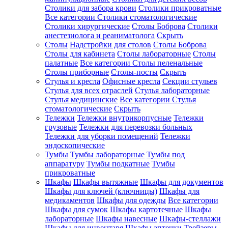
Столики для забора крови
Столики прикроватные
Все категории
Столики стоматологические
Столики хирургические
Столы Боброва
Столики
анестезиолога и реаниматолога
Скрыть
Столы
Надстройки для столов
Столы Боброва
Столы для кабинета
Столы лабораторные
Столы
палатные
Все категории
Столы пеленальные
Столы приборные
Столы-посты
Скрыть
Стулья и кресла
Офисные кресла
Секции стульев
Стулья для всех отраслей
Стулья лабораторные
Стулья медицинские
Все категории
Стулья
стоматологические
Скрыть
Тележки
Тележки внутрикорпусные
Тележки
грузовые
Тележки для перевозки больных
Тележки для уборки помещений
Тележки
эндоскопические
Тумбы
Тумбы лабораторные
Тумбы под
аппаратуру
Тумбы подкатные
Тумбы
прикроватные
Шкафы
Шкафы вытяжные
Шкафы для документов
Шкафы для ключей (ключницы)
Шкафы для
медикаментов
Шкафы для одежды
Все категории
Шкафы для сумок
Шкафы картотечные
Шкафы
лабораторные
Шкафы навесные
Шкафы-стеллажи
Шкафы для инвентаря
Шкафы аптечки
Трейзеры