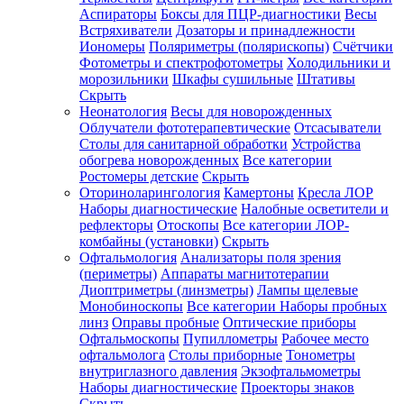
Аспираторы
Боксы для ПЦР-диагностики
Весы
Встряхиватели
Дозаторы и принадлежности
Иономеры
Поляриметры (полярископы)
Счётчики
Фотометры и спектрофотометры
Холодильники и
морозильники
Шкафы сушильные
Штативы
Скрыть
Неонатология
Весы для новорожденных
Облучатели фототерапевтические
Отсасыватели
Столы для санитарной обработки
Устройства
обогрева новорожденных
Все категории
Ростомеры детские
Скрыть
Оториноларингология
Камертоны
Кресла ЛОР
Наборы диагностические
Налобные осветители и
рефлекторы
Отоскопы
Все категории
ЛОР-
комбайны (установки)
Скрыть
Офтальмология
Анализаторы поля зрения
(периметры)
Аппараты магнитотерапии
Диоптриметры (линзметры)
Лампы щелевые
Монобиноскопы
Все категории
Наборы пробных
линз
Оправы пробные
Оптические приборы
Офтальмоскопы
Пупиллометры
Рабочее место
офтальмолога
Столы приборные
Тонометры
внутриглазного давления
Экзофтальмометры
Наборы диагностические
Проекторы знаков
Скрыть