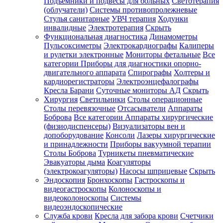
Подъемники и подвесы для больных
Светотерапия
(облучатели)
Системы противопролежневые
Стулья санитарные
УВЧ терапия
Ходунки
инвалидные
Электротерапия
Скрыть
Функциональная диагностика
Динамометры
Пульсоксиметры
Электрокардиографы
Калиперы
и рулетки электронные
Мониторы фетальные
Все
категории
Приборы для диагностики опорно-
двигательного аппарата
Спирографы
Холтеры и
кардиорегистраторы
Электроэнцефалографы
Кресла Барани
Суточные мониторы АД
Скрыть
Хирургия
Светильники
Столы операционные
Столы перевязочные
Отсасыватели
Аппараты
Боброва
Все категории
Аппараты хирургические
(физиодиспенсеры)
Визуализаторы вен и
допоборудование
Консоли
Лазеры хирургические
и принадлежности
Приборы вакуумной терапии
Столы Боброва
Турникеты пневматические
Эвакуаторы дыма
Коагуляторы
(электрокоагуляторы)
Насосы шприцевые
Скрыть
Эндоскопия
Бронхоскопы
Гастроскопы и
видеогастроскопы
Колоноскопы и
видеоколоноскопы
Системы
видеоэндоскопические
Служба крови
Кресла для забора крови
Счетчики