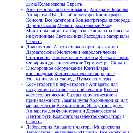
дыма
Кольпоскопы
Скрыть
Анестезиология и реанимация
Аппараты Боброва
Аппараты ИВЛ
Дефибрилляторы
Капнографы
Консоли
Все категории
Концентраторы кислорода
Ларингоскопы
Мешки дыхательные Амбу
Мониторы пациента
Наркозные аппараты
Насосы
инфузионные
Светильники
Расходные материалы
Скрыть
Диагностика
Алкотестеры и принадлежности
Дерматоскопы
Молоточки неврологические
Стетоскопы
Тонометры и манжеты
Все категории
Фонарики диагностические
Термометры
Скрыть
Кислородное оборудование
Коктейлеры
кислородные
Концентраторы кислородные
Увлажнители кислорода
Пульсоксиметры
Косметология и дерматология
Аппараты для
похудения и антивозрастной терапии
Кресла
косметологические
Лазеры хирургические и
принадлежности
Лампы-лупы
Холодильники для
медикаментов
Все категории
Эвакуаторы дыма
Аппараты для физиотерапии
Дерматоскопы
Центрифуги
Коагуляторы (электрокоагуляторы)
Скрыть
Лаборатория
Аквадистилляторы
Микроскопы
Термостаты
Центрифуги
PH-метры
Все категории