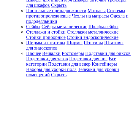
для шкафов
Скрыть
Постельные принадлежности
Матрасы
Системы
противопролежневые
Чехлы на матрасы
Одеяла и
пододеяльники
Сейфы
Сейфы металлические
Шкафы-сейфы
Стеллажи и стойки
Стеллажи металлические
Стойки приборные
Стойки эндоскопические
Ширмы и штативы
Ширмы
Штативы
Штативы
для эндоскопов
Прочее
Вешалки
Ростомеры
Подставки для биксов
Подставки для тазов
Подставки для ног
Все
категории
Подставки для ведер
Контейнеры
Наборы для уборки пола
Тележки для уборки
помещений
Скрыть