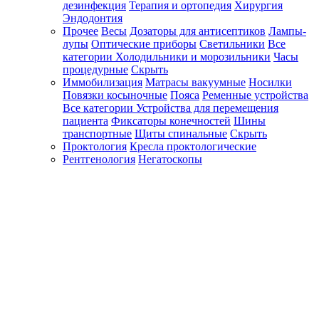
дезинфекция
Терапия и ортопедия
Хирургия
Эндодонтия
Прочее
Весы
Дозаторы для антисептиков
Лампы-
лупы
Оптические приборы
Светильники
Все
категории
Холодильники и морозильники
Часы
процедурные
Скрыть
Иммобилизация
Матрасы вакуумные
Носилки
Повязки косыночные
Пояса
Ременные устройства
Все категории
Устройства для перемещения
пациента
Фиксаторы конечностей
Шины
транспортные
Щиты спинальные
Скрыть
Проктология
Кресла проктологические
Рентгенология
Негатоскопы