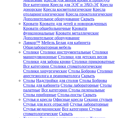
Все категории
Кресла для ЭЭГ и ЭХО-ЭГ
Кресла
донорские
Кресла косметологические
Кресла
отоларингологические
Кресла проктологические
Дополнительное оборудование
Скрыть
Кровати
Кровати для детей и новорожденных
Кровати общебольничные
Кровати
функциональные
Кровати металлические
Дополнительное оборудование
Лавкор™
Мебель Белая для кабинета
Общелабораторная мебель
Столики
Столики инструментальные
Столики
манипуляционные
Столики для детских весов
Столики для забора крови
Столики прикроватные
Все категории
Столики стоматологические
Столики хирургические
Столы Боброва
Столики
анестезиолога и реаниматолога
Скрыть
Столы
Надстройки для столов
Столы Боброва
Столы для кабинета
Столы лабораторные
Столы
палатные
Все категории
Столы пеленальные
Столы приборные
Столы-посты
Скрыть
Стулья и кресла
Офисные кресла
Секции стульев
Стулья для всех отраслей
Стулья лабораторные
Стулья медицинские
Все категории
Стулья
стоматологические
Скрыть