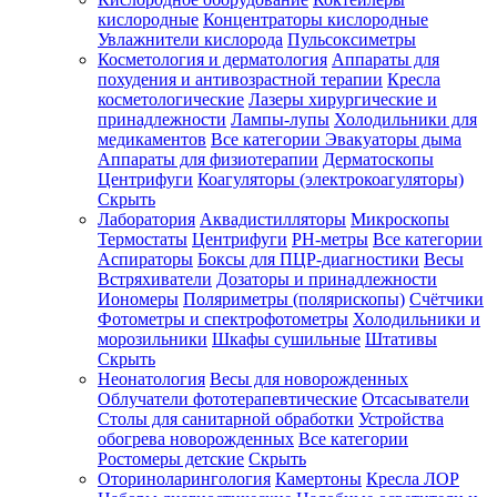
кислородные
Концентраторы кислородные
Увлажнители кислорода
Пульсоксиметры
Косметология и дерматология
Аппараты для
Зарегистрироваться
похудения и антивозрастной терапии
Кресла
косметологические
Лазеры хирургические и
принадлежности
Лампы-лупы
Холодильники для
медикаментов
Все категории
Эвакуаторы дыма
Аппараты для физиотерапии
Дерматоскопы
Зачем
Центрифуги
Коагуляторы (электрокоагуляторы)
регистрироваться?
Скрыть
Лаборатория
Аквадистилляторы
Микроскопы
Все
Термостаты
Центрифуги
PH-метры
Все категории
покупки
в
Аспираторы
Боксы для ПЦР-диагностики
Весы
одном
Встряхиватели
Дозаторы и принадлежности
месте
Иономеры
Поляриметры (полярископы)
Счётчики
Личный
Фотометры и спектрофотометры
Холодильники и
менеджер
морозильники
Шкафы сушильные
Штативы
Отслеживание
Скрыть
статуса
Неонатология
Весы для новорожденных
заказа
Облучатели фототерапевтические
Отсасыватели
Столы для санитарной обработки
Устройства
обогрева новорожденных
Все категории
Ростомеры детские
Скрыть
Оториноларингология
Камертоны
Кресла ЛОР