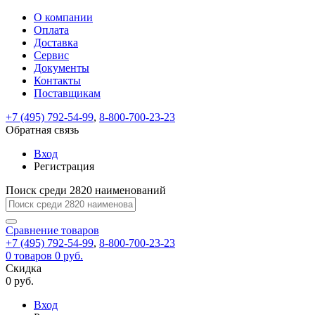
О компании
Восстановление
Обратная
Вход
Регистрация
Оплата
пароля
связь
На
Доставка
вашу
Сервис
почту
Только
Только
Документы
test@example.com
для
для
Ваше
Введите
Заполните
отправлена
ИП
ИП
Контакты
новый
Пароль
На
сообщение
форму.
ссылка.
и
и
пароль
Поставщикам
успешно
вашу
успешно
юр.
юр.
Перейдите
отправлено.
лиц
лиц
восстановлен
почту
Мы
+7 (495) 792-54-99
,
8-800-700-23-23
по
test@test.ru
ней
отправим
Обратная связь
для
отправлена
вам
завершения
ссылка.
Вход
регистрации.
ссылку
Регистрация
Войти
на
указанный
Перейдите
Сообщение
Поиск среди 2820 наименований
Ок
электронный
по
адрес,
ней
перейдя
Сравнение
для
товаров
по
+7 (495) 792-54-99
,
8-800-700-23-23
смены
Запомнить
Забыли
0
товаров
которой
0 руб.
пароля.
меня
пароль?
Сменить
Скидка
вы
0 руб.
сможете
пароль
Я принимаю условия
Войти
задать
пользовательского
Вход
новый
соглашения
и