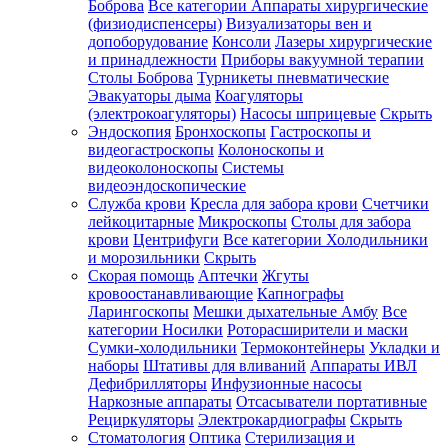
Боброва
Все категории
Аппараты хирургические
(физиодиспенсеры)
Визуализаторы вен и
допоборудование
Консоли
Лазеры хирургические
и принадлежности
Приборы вакуумной терапии
Столы Боброва
Турникеты пневматические
Эвакуаторы дыма
Коагуляторы
(электрокоагуляторы)
Насосы шприцевые
Скрыть
Эндоскопия
Бронхоскопы
Гастроскопы и
видеогастроскопы
Колоноскопы и
видеоколоноскопы
Системы
видеоэндоскопические
Служба крови
Кресла для забора крови
Счетчики
лейкоцитарные
Микроскопы
Столы для забора
крови
Центрифуги
Все категории
Холодильники
и морозильники
Скрыть
Скорая помощь
Аптечки
Жгуты
кровоостанавливающие
Капнографы
Ларингоскопы
Мешки дыхательные Амбу
Все
категории
Носилки
Роторасширители и маски
Сумки-холодильники
Термоконтейнеры
Укладки и
наборы
Штативы для вливаний
Аппараты ИВЛ
Дефибрилляторы
Инфузионные насосы
Наркозные аппараты
Отсасыватели портативные
Рециркуляторы
Электрокардиографы
Скрыть
Стоматология
Оптика
Стерилизация и