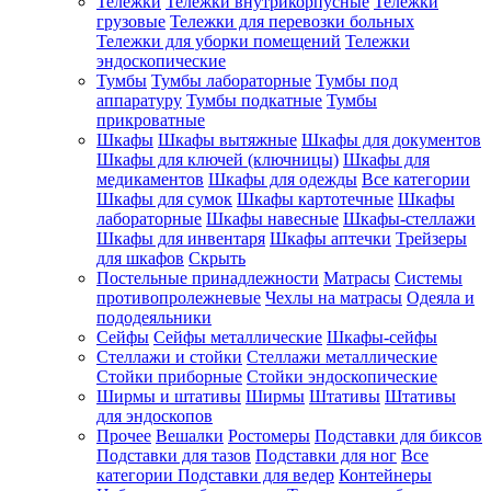
Тележки
Тележки внутрикорпусные
Тележки
грузовые
Тележки для перевозки больных
Тележки для уборки помещений
Тележки
эндоскопические
Тумбы
Тумбы лабораторные
Тумбы под
аппаратуру
Тумбы подкатные
Тумбы
прикроватные
Шкафы
Шкафы вытяжные
Шкафы для документов
Шкафы для ключей (ключницы)
Шкафы для
медикаментов
Шкафы для одежды
Все категории
Шкафы для сумок
Шкафы картотечные
Шкафы
лабораторные
Шкафы навесные
Шкафы-стеллажи
Шкафы для инвентаря
Шкафы аптечки
Трейзеры
для шкафов
Скрыть
Постельные принадлежности
Матрасы
Системы
противопролежневые
Чехлы на матрасы
Одеяла и
пододеяльники
Сейфы
Сейфы металлические
Шкафы-сейфы
Стеллажи и стойки
Стеллажи металлические
Стойки приборные
Стойки эндоскопические
Ширмы и штативы
Ширмы
Штативы
Штативы
для эндоскопов
Прочее
Вешалки
Ростомеры
Подставки для биксов
Подставки для тазов
Подставки для ног
Все
категории
Подставки для ведер
Контейнеры