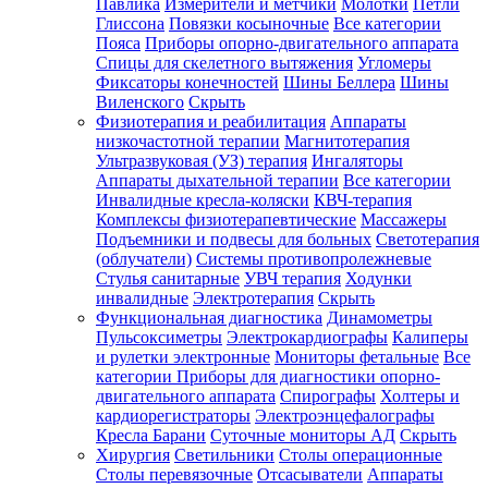
Павлика
Измерители и метчики
Молотки
Петли
Глиссона
Повязки косыночные
Все категории
Пояса
Приборы опорно-двигательного аппарата
Спицы для скелетного вытяжения
Угломеры
Фиксаторы конечностей
Шины Беллера
Шины
Виленского
Скрыть
Физиотерапия и реабилитация
Аппараты
низкочастотной терапии
Магнитотерапия
Ультразвуковая (УЗ) терапия
Ингаляторы
Аппараты дыхательной терапии
Все категории
Инвалидные кресла-коляски
КВЧ-терапия
Комплексы физиотерапевтические
Массажеры
Подъемники и подвесы для больных
Светотерапия
(облучатели)
Системы противопролежневые
Стулья санитарные
УВЧ терапия
Ходунки
инвалидные
Электротерапия
Скрыть
Функциональная диагностика
Динамометры
Пульсоксиметры
Электрокардиографы
Калиперы
и рулетки электронные
Мониторы фетальные
Все
категории
Приборы для диагностики опорно-
двигательного аппарата
Спирографы
Холтеры и
кардиорегистраторы
Электроэнцефалографы
Кресла Барани
Суточные мониторы АД
Скрыть
Хирургия
Светильники
Столы операционные
Столы перевязочные
Отсасыватели
Аппараты