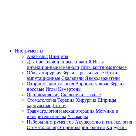
Инструменты
Анатомия
Пинцеты
Для проколов и впрыскиваний
Иглы
инъекционные и канюли
Иглы костномозговые
Общая хирургия
Зеркала ректальные
Ножи
ампутационные
Скальпели
Языкодержатели
Оториноларингология
Воронки ушные
Зеркала
носовые
Иглы
Камертоны
Офтальмология
Скальпели глазные
Стоматология
Терапия
Хирургия
Шприцы
карпульные
Лотки
Травматология и механотерапия
Метчики и
измерители канала
Угломеры
Наборы инструментов
Акушерство и гинекология
Стоматология
Оториноларингология
Хирургия