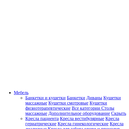
Мебель
Банкетки и кушетки
Банкетки
Диваны
Кушетки
массажные
Кушетки смотровые
Кушетки
физиотерапевтические
Все категории
Столы
массажные
Дополнительное оборудование
Скрыть
Кресла пациента
Кресла вестибулярные
Кресла
гериатрические
Кресла гинекологические
Кресла
диализные
Кресла для забора крови и процедур