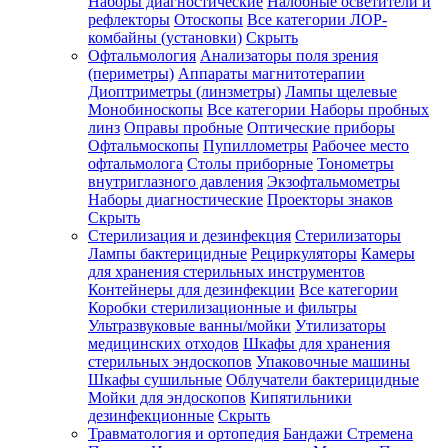
Наборы диагностические
Налобные осветители и
рефлекторы
Отоскопы
Все категории
ЛОР-
комбайны (установки)
Скрыть
Офтальмология
Анализаторы поля зрения
(периметры)
Аппараты магнитотерапии
Диоптриметры (линзметры)
Лампы щелевые
Монобиноскопы
Все категории
Наборы пробных
линз
Оправы пробные
Оптические приборы
Офтальмоскопы
Пупиллометры
Рабочее место
офтальмолога
Столы приборные
Тонометры
внутриглазного давления
Экзофтальмометры
Наборы диагностические
Проекторы знаков
Скрыть
Стерилизация и дезинфекция
Стерилизаторы
Лампы бактерицидные
Рециркуляторы
Камеры
для хранения стерильных инструментов
Контейнеры для дезинфекции
Все категории
Коробки стерилизационные и фильтры
Ультразвуковые ванны/мойки
Утилизаторы
медицинских отходов
Шкафы для хранения
стерильных эндоскопов
Упаковочные машины
Шкафы сушильные
Облучатели бактерицидные
Мойки для эндоскопов
Кипятильники
дезинфекционные
Скрыть
Травматология и ортопедия
Бандажи Стремена