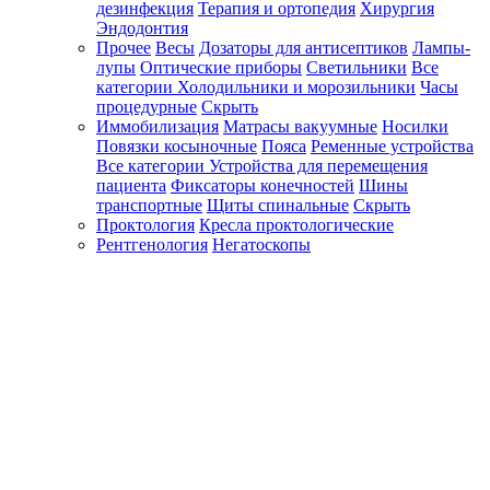
дезинфекция
Терапия и ортопедия
Хирургия
Эндодонтия
Прочее
Весы
Дозаторы для антисептиков
Лампы-
лупы
Оптические приборы
Светильники
Все
категории
Холодильники и морозильники
Часы
процедурные
Скрыть
Иммобилизация
Матрасы вакуумные
Носилки
Повязки косыночные
Пояса
Ременные устройства
Все категории
Устройства для перемещения
пациента
Фиксаторы конечностей
Шины
транспортные
Щиты спинальные
Скрыть
Проктология
Кресла проктологические
Рентгенология
Негатоскопы