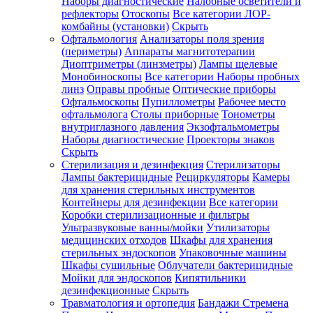
Наборы диагностические
Налобные осветители и
рефлекторы
Отоскопы
Все категории
ЛОР-
комбайны (установки)
Скрыть
Офтальмология
Анализаторы поля зрения
(периметры)
Аппараты магнитотерапии
Диоптриметры (линзметры)
Лампы щелевые
Монобиноскопы
Все категории
Наборы пробных
линз
Оправы пробные
Оптические приборы
Офтальмоскопы
Пупиллометры
Рабочее место
офтальмолога
Столы приборные
Тонометры
внутриглазного давления
Экзофтальмометры
Наборы диагностические
Проекторы знаков
Скрыть
Стерилизация и дезинфекция
Стерилизаторы
Лампы бактерицидные
Рециркуляторы
Камеры
для хранения стерильных инструментов
Контейнеры для дезинфекции
Все категории
Коробки стерилизационные и фильтры
Ультразвуковые ванны/мойки
Утилизаторы
медицинских отходов
Шкафы для хранения
стерильных эндоскопов
Упаковочные машины
Шкафы сушильные
Облучатели бактерицидные
Мойки для эндоскопов
Кипятильники
дезинфекционные
Скрыть
Травматология и ортопедия
Бандажи Стремена