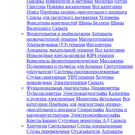
Павлика
Измерители и метчики
Молотки
Петли
Глиссона
Повязки косыночные
Все категории
Пояса
Приборы опорно-двигательного аппарата
Спицы для скелетного вытяжения
Угломеры
Фиксаторы конечностей
Шины Беллера
Шины
Виленского
Скрыть
Физиотерапия и реабилитация
Аппараты
низкочастотной терапии
Магнитотерапия
Ультразвуковая (УЗ) терапия
Ингаляторы
Аппараты дыхательной терапии
Все категории
Инвалидные кресла-коляски
КВЧ-терапия
Комплексы физиотерапевтические
Массажеры
Подъемники и подвесы для больных
Светотерапия
(облучатели)
Системы противопролежневые
Стулья санитарные
УВЧ терапия
Ходунки
инвалидные
Электротерапия
Скрыть
Функциональная диагностика
Динамометры
Пульсоксиметры
Электрокардиографы
Калиперы
и рулетки электронные
Мониторы фетальные
Все
категории
Приборы для диагностики опорно-
двигательного аппарата
Спирографы
Холтеры и
кардиорегистраторы
Электроэнцефалографы
Кресла Барани
Суточные мониторы АД
Скрыть
Хирургия
Светильники
Столы операционные
Столы перевязочные
Отсасыватели
Аппараты