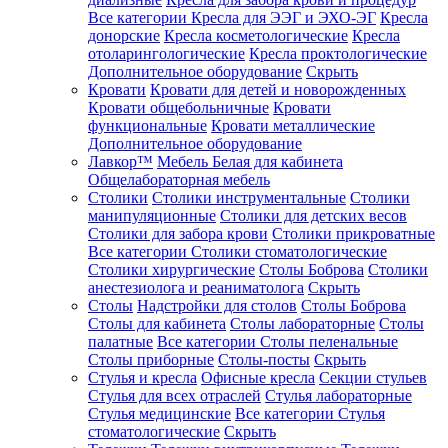
Все категории
Кресла для ЭЭГ и ЭХО-ЭГ
Кресла
донорские
Кресла косметологические
Кресла
отоларингологические
Кресла проктологические
Дополнительное оборудование
Скрыть
Кровати
Кровати для детей и новорожденных
Кровати общебольничные
Кровати
функциональные
Кровати металлические
Дополнительное оборудование
Лавкор™
Мебель Белая для кабинета
Общелабораторная мебель
Столики
Столики инструментальные
Столики
манипуляционные
Столики для детских весов
Столики для забора крови
Столики прикроватные
Все категории
Столики стоматологические
Столики хирургические
Столы Боброва
Столики
анестезиолога и реаниматолога
Скрыть
Столы
Надстройки для столов
Столы Боброва
Столы для кабинета
Столы лабораторные
Столы
палатные
Все категории
Столы пеленальные
Столы приборные
Столы-посты
Скрыть
Стулья и кресла
Офисные кресла
Секции стульев
Стулья для всех отраслей
Стулья лабораторные
Стулья медицинские
Все категории
Стулья
стоматологические
Скрыть