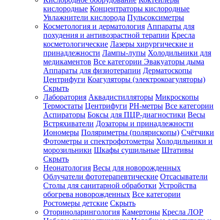
кислородные
Концентраторы кислородные
Увлажнители кислорода
Пульсоксиметры
Косметология и дерматология
Аппараты для
Зарегистрироваться
похудения и антивозрастной терапии
Кресла
косметологические
Лазеры хирургические и
принадлежности
Лампы-лупы
Холодильники для
медикаментов
Все категории
Эвакуаторы дыма
Аппараты для физиотерапии
Дерматоскопы
Зачем
Центрифуги
Коагуляторы (электрокоагуляторы)
регистрироваться?
Скрыть
Лаборатория
Аквадистилляторы
Микроскопы
Все
Термостаты
Центрифуги
PH-метры
Все категории
покупки
в
Аспираторы
Боксы для ПЦР-диагностики
Весы
одном
Встряхиватели
Дозаторы и принадлежности
месте
Иономеры
Поляриметры (полярископы)
Счётчики
Личный
Фотометры и спектрофотометры
Холодильники и
менеджер
морозильники
Шкафы сушильные
Штативы
Отслеживание
Скрыть
статуса
Неонатология
Весы для новорожденных
заказа
Облучатели фототерапевтические
Отсасыватели
Столы для санитарной обработки
Устройства
обогрева новорожденных
Все категории
Ростомеры детские
Скрыть
Оториноларингология
Камертоны
Кресла ЛОР