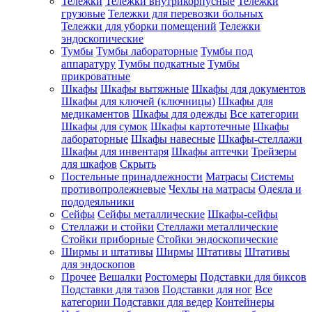
Тележки
Тележки внутрикорпусные
Тележки
грузовые
Тележки для перевозки больных
Тележки для уборки помещений
Тележки
эндоскопические
Тумбы
Тумбы лабораторные
Тумбы под
аппаратуру
Тумбы подкатные
Тумбы
прикроватные
Шкафы
Шкафы вытяжные
Шкафы для документов
Шкафы для ключей (ключницы)
Шкафы для
медикаментов
Шкафы для одежды
Все категории
Шкафы для сумок
Шкафы картотечные
Шкафы
лабораторные
Шкафы навесные
Шкафы-стеллажи
Шкафы для инвентаря
Шкафы аптечки
Трейзеры
для шкафов
Скрыть
Постельные принадлежности
Матрасы
Системы
противопролежневые
Чехлы на матрасы
Одеяла и
пододеяльники
Сейфы
Сейфы металлические
Шкафы-сейфы
Стеллажи и стойки
Стеллажи металлические
Стойки приборные
Стойки эндоскопические
Ширмы и штативы
Ширмы
Штативы
Штативы
для эндоскопов
Прочее
Вешалки
Ростомеры
Подставки для биксов
Подставки для тазов
Подставки для ног
Все
категории
Подставки для ведер
Контейнеры