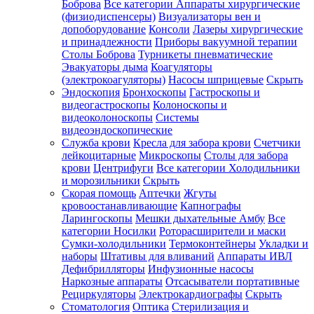
Боброва
Все категории
Аппараты хирургические
(физиодиспенсеры)
Визуализаторы вен и
допоборудование
Консоли
Лазеры хирургические
и принадлежности
Приборы вакуумной терапии
Столы Боброва
Турникеты пневматические
Эвакуаторы дыма
Коагуляторы
(электрокоагуляторы)
Насосы шприцевые
Скрыть
Эндоскопия
Бронхоскопы
Гастроскопы и
видеогастроскопы
Колоноскопы и
видеоколоноскопы
Системы
видеоэндоскопические
Служба крови
Кресла для забора крови
Счетчики
лейкоцитарные
Микроскопы
Столы для забора
крови
Центрифуги
Все категории
Холодильники
и морозильники
Скрыть
Скорая помощь
Аптечки
Жгуты
кровоостанавливающие
Капнографы
Ларингоскопы
Мешки дыхательные Амбу
Все
категории
Носилки
Роторасширители и маски
Сумки-холодильники
Термоконтейнеры
Укладки и
наборы
Штативы для вливаний
Аппараты ИВЛ
Дефибрилляторы
Инфузионные насосы
Наркозные аппараты
Отсасыватели портативные
Рециркуляторы
Электрокардиографы
Скрыть
Стоматология
Оптика
Стерилизация и