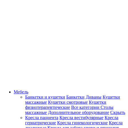
Мебель
Банкетки и кушетки
Банкетки
Диваны
Кушетки
массажные
Кушетки смотровые
Кушетки
физиотерапевтические
Все категории
Столы
массажные
Дополнительное оборудование
Скрыть
Кресла пациента
Кресла вестибулярные
Кресла
гериатрические
Кресла гинекологические
Кресла
диализные
Кресла для забора крови и процедур