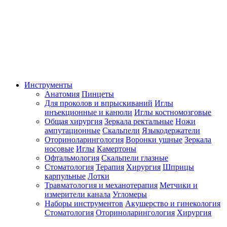
Инструменты
Анатомия
Пинцеты
Для проколов и впрыскиваний
Иглы
инъекционные и канюли
Иглы костномозговые
Общая хирургия
Зеркала ректальные
Ножи
ампутационные
Скальпели
Языкодержатели
Оториноларингология
Воронки ушные
Зеркала
носовые
Иглы
Камертоны
Офтальмология
Скальпели глазные
Стоматология
Терапия
Хирургия
Шприцы
карпульные
Лотки
Травматология и механотерапия
Метчики и
измерители канала
Угломеры
Наборы инструментов
Акушерство и гинекология
Стоматология
Оториноларингология
Хирургия