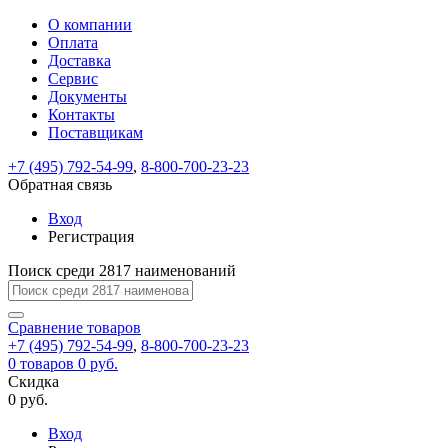
О компании
Восстановление
Обратная
Вход
Регистрация
Оплата
пароля
связь
На
Доставка
вашу
Сервис
почту
Только
Только
Документы
test@example.com
для
для
Ваше
Введите
Заполните
отправлена
ИП
ИП
Контакты
новый
Пароль
На
сообщение
форму.
ссылка.
и
и
пароль
Поставщикам
успешно
вашу
успешно
юр.
юр.
Перейдите
отправлено.
лиц
лиц
восстановлен
почту
Мы
+7 (495) 792-54-99
,
8-800-700-23-23
по
test@test.ru
ней
отправим
Обратная связь
для
отправлена
вам
завершения
ссылка.
Вход
регистрации.
ссылку
Регистрация
Войти
на
указанный
Перейдите
Сообщение
Поиск среди 2817 наименований
Ок
электронный
по
адрес,
ней
перейдя
Сравнение
для
товаров
по
+7 (495) 792-54-99
,
8-800-700-23-23
смены
Запомнить
Забыли
0
товаров
которой
0 руб.
пароля.
меня
пароль?
Сменить
Скидка
вы
0 руб.
сможете
пароль
Я принимаю условия
Войти
задать
пользовательского
Вход
новый
соглашения
и