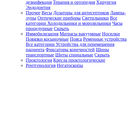
дезинфекция
Терапия и ортопедия
Хирургия
Эндодонтия
Прочее
Весы
Дозаторы для антисептиков
Лампы-
лупы
Оптические приборы
Светильники
Все
категории
Холодильники и морозильники
Часы
процедурные
Скрыть
Иммобилизация
Матрасы вакуумные
Носилки
Повязки косыночные
Пояса
Ременные устройства
Все категории
Устройства для перемещения
пациента
Фиксаторы конечностей
Шины
транспортные
Щиты спинальные
Скрыть
Проктология
Кресла проктологические
Рентгенология
Негатоскопы