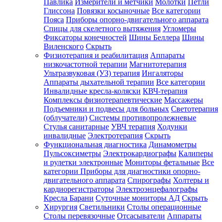
Павлика
Измерители и метчики
Молотки
Петли
Глиссона
Повязки косыночные
Все категории
Пояса
Приборы опорно-двигательного аппарата
Спицы для скелетного вытяжения
Угломеры
Фиксаторы конечностей
Шины Беллера
Шины
Виленского
Скрыть
Физиотерапия и реабилитация
Аппараты
низкочастотной терапии
Магнитотерапия
Ультразвуковая (УЗ) терапия
Ингаляторы
Аппараты дыхательной терапии
Все категории
Инвалидные кресла-коляски
КВЧ-терапия
Комплексы физиотерапевтические
Массажеры
Подъемники и подвесы для больных
Светотерапия
(облучатели)
Системы противопролежневые
Стулья санитарные
УВЧ терапия
Ходунки
инвалидные
Электротерапия
Скрыть
Функциональная диагностика
Динамометры
Пульсоксиметры
Электрокардиографы
Калиперы
и рулетки электронные
Мониторы фетальные
Все
категории
Приборы для диагностики опорно-
двигательного аппарата
Спирографы
Холтеры и
кардиорегистраторы
Электроэнцефалографы
Кресла Барани
Суточные мониторы АД
Скрыть
Хирургия
Светильники
Столы операционные
Столы перевязочные
Отсасыватели
Аппараты