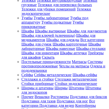
Тележки
Тележки внутрикорпусные
Тележки
грузовые
Тележки для перевозки больных
Тележки для уборки помещений
Тележки
эндоскопические
Тумбы
Тумбы лабораторные
Тумбы под
аппаратуру
Тумбы подкатные
Тумбы
прикроватные
Шкафы
Шкафы вытяжные
Шкафы для документов
Шкафы для ключей (ключницы)
Шкафы для
медикаментов
Шкафы для одежды
Все категории
Шкафы для сумок
Шкафы картотечные
Шкафы
лабораторные
Шкафы навесные
Шкафы-стеллажи
Шкафы для инвентаря
Шкафы аптечки
Трейзеры
для шкафов
Скрыть
Постельные принадлежности
Матрасы
Системы
противопролежневые
Чехлы на матрасы
Одеяла и
пододеяльники
Сейфы
Сейфы металлические
Шкафы-сейфы
Стеллажи и стойки
Стеллажи металлические
Стойки приборные
Стойки эндоскопические
Ширмы и штативы
Ширмы
Штативы
Штативы
для эндоскопов
Прочее
Вешалки
Ростомеры
Подставки для биксов
Подставки для тазов
Подставки для ног
Все
категории
Подставки для ведер
Контейнеры