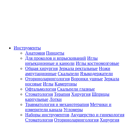
Инструменты
Анатомия
Пинцеты
Для проколов и впрыскиваний
Иглы
инъекционные и канюли
Иглы костномозговые
Общая хирургия
Зеркала ректальные
Ножи
ампутационные
Скальпели
Языкодержатели
Оториноларингология
Воронки ушные
Зеркала
носовые
Иглы
Камертоны
Офтальмология
Скальпели глазные
Стоматология
Терапия
Хирургия
Шприцы
карпульные
Лотки
Травматология и механотерапия
Метчики и
измерители канала
Угломеры
Наборы инструментов
Акушерство и гинекология
Стоматология
Оториноларингология
Хирургия