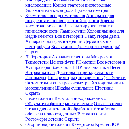
кислородные
Концентраторы кислородные
Увлажнители кислорода
Пульсоксиметры
Косметология и дерматология
Аппараты для
Зарегистрироваться
похудения и антивозрастной терапии
Кресла
косметологические
Лазеры хирургические и
принадлежности
Лампы-лупы
Холодильники для
медикаментов
Все категории
Эвакуаторы дыма
Аппараты для физиотерапии
Дерматоскопы
Зачем
Центрифуги
Коагуляторы (электрокоагуляторы)
регистрироваться?
Скрыть
Лаборатория
Аквадистилляторы
Микроскопы
Все
Термостаты
Центрифуги
PH-метры
Все категории
покупки
в
Аспираторы
Боксы для ПЦР-диагностики
Весы
одном
Встряхиватели
Дозаторы и принадлежности
месте
Иономеры
Поляриметры (полярископы)
Счётчики
Личный
Фотометры и спектрофотометры
Холодильники и
менеджер
морозильники
Шкафы сушильные
Штативы
Отслеживание
Скрыть
статуса
Неонатология
Весы для новорожденных
заказа
Облучатели фототерапевтические
Отсасыватели
Столы для санитарной обработки
Устройства
обогрева новорожденных
Все категории
Ростомеры детские
Скрыть
Оториноларингология
Камертоны
Кресла ЛОР