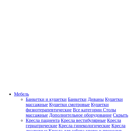
Мебель
Банкетки и кушетки
Банкетки
Диваны
Кушетки
массажные
Кушетки смотровые
Кушетки
физиотерапевтические
Все категории
Столы
массажные
Дополнительное оборудование
Скрыть
Кресла пациента
Кресла вестибулярные
Кресла
гериатрические
Кресла гинекологические
Кресла
диализные
Кресла для забора крови и процедур