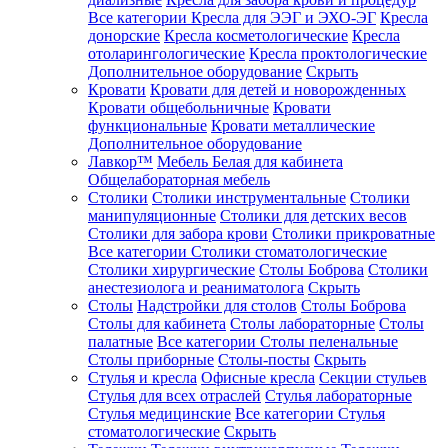
Все категории
Кресла для ЭЭГ и ЭХО-ЭГ
Кресла
донорские
Кресла косметологические
Кресла
отоларингологические
Кресла проктологические
Дополнительное оборудование
Скрыть
Кровати
Кровати для детей и новорожденных
Кровати общебольничные
Кровати
функциональные
Кровати металлические
Дополнительное оборудование
Лавкор™
Мебель Белая для кабинета
Общелабораторная мебель
Столики
Столики инструментальные
Столики
манипуляционные
Столики для детских весов
Столики для забора крови
Столики прикроватные
Все категории
Столики стоматологические
Столики хирургические
Столы Боброва
Столики
анестезиолога и реаниматолога
Скрыть
Столы
Надстройки для столов
Столы Боброва
Столы для кабинета
Столы лабораторные
Столы
палатные
Все категории
Столы пеленальные
Столы приборные
Столы-посты
Скрыть
Стулья и кресла
Офисные кресла
Секции стульев
Стулья для всех отраслей
Стулья лабораторные
Стулья медицинские
Все категории
Стулья
стоматологические
Скрыть