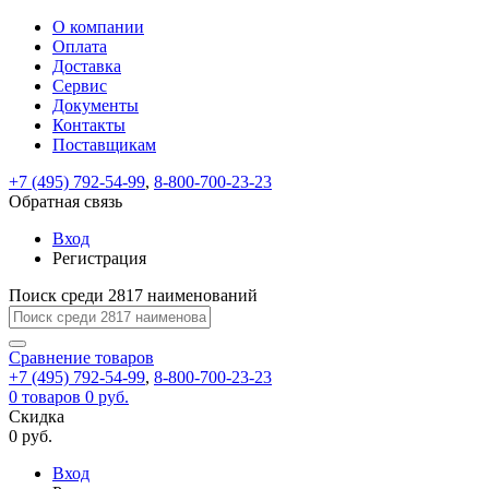
О компании
Восстановление
Обратная
Вход
Регистрация
Оплата
пароля
связь
На
Доставка
вашу
Сервис
почту
Только
Только
Документы
test@example.com
для
для
Ваше
Введите
Заполните
отправлена
ИП
ИП
Контакты
новый
Пароль
На
сообщение
форму.
ссылка.
и
и
пароль
Поставщикам
успешно
вашу
успешно
юр.
юр.
Перейдите
отправлено.
лиц
лиц
восстановлен
почту
Мы
+7 (495) 792-54-99
,
8-800-700-23-23
по
test@test.ru
ней
отправим
Обратная связь
для
отправлена
вам
завершения
ссылка.
Вход
регистрации.
ссылку
Регистрация
Войти
на
указанный
Перейдите
Сообщение
Поиск среди 2817 наименований
Ок
электронный
по
адрес,
ней
перейдя
Сравнение
для
товаров
по
+7 (495) 792-54-99
,
8-800-700-23-23
смены
Запомнить
Забыли
0
товаров
которой
0 руб.
пароля.
меня
пароль?
Сменить
Скидка
вы
0 руб.
сможете
пароль
Я принимаю условия
Войти
задать
пользовательского
Вход
новый
соглашения
и