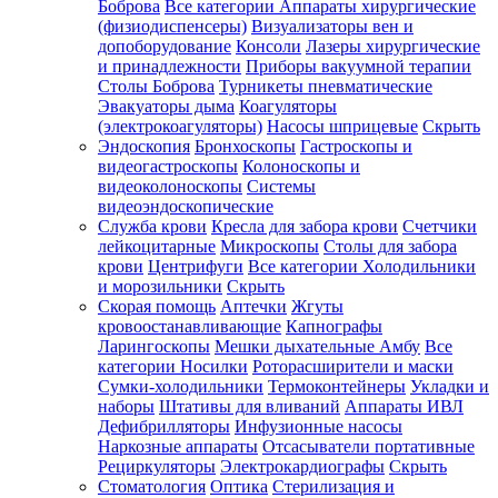
Боброва
Все категории
Аппараты хирургические
(физиодиспенсеры)
Визуализаторы вен и
допоборудование
Консоли
Лазеры хирургические
и принадлежности
Приборы вакуумной терапии
Столы Боброва
Турникеты пневматические
Эвакуаторы дыма
Коагуляторы
(электрокоагуляторы)
Насосы шприцевые
Скрыть
Эндоскопия
Бронхоскопы
Гастроскопы и
видеогастроскопы
Колоноскопы и
видеоколоноскопы
Системы
видеоэндоскопические
Служба крови
Кресла для забора крови
Счетчики
лейкоцитарные
Микроскопы
Столы для забора
крови
Центрифуги
Все категории
Холодильники
и морозильники
Скрыть
Скорая помощь
Аптечки
Жгуты
кровоостанавливающие
Капнографы
Ларингоскопы
Мешки дыхательные Амбу
Все
категории
Носилки
Роторасширители и маски
Сумки-холодильники
Термоконтейнеры
Укладки и
наборы
Штативы для вливаний
Аппараты ИВЛ
Дефибрилляторы
Инфузионные насосы
Наркозные аппараты
Отсасыватели портативные
Рециркуляторы
Электрокардиографы
Скрыть
Стоматология
Оптика
Стерилизация и