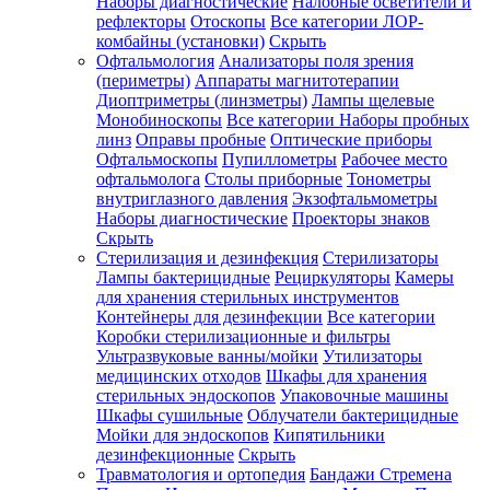
Наборы диагностические
Налобные осветители и
рефлекторы
Отоскопы
Все категории
ЛОР-
комбайны (установки)
Скрыть
Офтальмология
Анализаторы поля зрения
(периметры)
Аппараты магнитотерапии
Диоптриметры (линзметры)
Лампы щелевые
Монобиноскопы
Все категории
Наборы пробных
линз
Оправы пробные
Оптические приборы
Офтальмоскопы
Пупиллометры
Рабочее место
офтальмолога
Столы приборные
Тонометры
внутриглазного давления
Экзофтальмометры
Наборы диагностические
Проекторы знаков
Скрыть
Стерилизация и дезинфекция
Стерилизаторы
Лампы бактерицидные
Рециркуляторы
Камеры
для хранения стерильных инструментов
Контейнеры для дезинфекции
Все категории
Коробки стерилизационные и фильтры
Ультразвуковые ванны/мойки
Утилизаторы
медицинских отходов
Шкафы для хранения
стерильных эндоскопов
Упаковочные машины
Шкафы сушильные
Облучатели бактерицидные
Мойки для эндоскопов
Кипятильники
дезинфекционные
Скрыть
Травматология и ортопедия
Бандажи Стремена