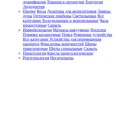
дезинфекция
Терапия и ортопедия
Хирургия
Эндодонтия
Прочее
Весы
Дозаторы для антисептиков
Лампы-
лупы
Оптические приборы
Светильники
Все
категории
Холодильники и морозильники
Часы
процедурные
Скрыть
Иммобилизация
Матрасы вакуумные
Носилки
Повязки косыночные
Пояса
Ременные устройства
Все категории
Устройства для перемещения
пациента
Фиксаторы конечностей
Шины
транспортные
Щиты спинальные
Скрыть
Проктология
Кресла проктологические
Рентгенология
Негатоскопы