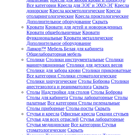
Все категории
Кресла для ЭЭГ и ЭХО-ЭГ
Кресла
донорские
Кресла косметологические
Кресла
отоларингологические
Кресла проктологические
Дополнительное оборудование
Скрыть
Кровати
Кровати для детей и новорожденных
Кровати общебольничные
Кровати
функциональные
Кровати металлические
Дополнительное оборудование
Лавкор™
Мебель Белая для кабинета
Общелабораторная мебель
Столики
Столики инструментальные
Столики
манипуляционные
Столики для детских весов
Столики для забора крови
Столики прикроватные
Все категории
Столики стоматологические
Столики хирургические
Столы Боброва
Столики
анестезиолога и реаниматолога
Скрыть
Столы
Надстройки для столов
Столы Боброва
Столы для кабинета
Столы лабораторные
Столы
палатные
Все категории
Столы пеленальные
Столы приборные
Столы-посты
Скрыть
Стулья и кресла
Офисные кресла
Секции стульев
Стулья для всех отраслей
Стулья лабораторные
Стулья медицинские
Все категории
Стулья
стоматологические
Скрыть