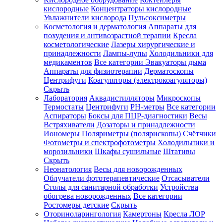
кислородные
Концентраторы кислородные
Увлажнители кислорода
Пульсоксиметры
Косметология и дерматология
Аппараты для
Зарегистрироваться
похудения и антивозрастной терапии
Кресла
косметологические
Лазеры хирургические и
принадлежности
Лампы-лупы
Холодильники для
медикаментов
Все категории
Эвакуаторы дыма
Аппараты для физиотерапии
Дерматоскопы
Зачем
Центрифуги
Коагуляторы (электрокоагуляторы)
регистрироваться?
Скрыть
Лаборатория
Аквадистилляторы
Микроскопы
Все
Термостаты
Центрифуги
PH-метры
Все категории
покупки
в
Аспираторы
Боксы для ПЦР-диагностики
Весы
одном
Встряхиватели
Дозаторы и принадлежности
месте
Иономеры
Поляриметры (полярископы)
Счётчики
Личный
Фотометры и спектрофотометры
Холодильники и
менеджер
морозильники
Шкафы сушильные
Штативы
Отслеживание
Скрыть
статуса
Неонатология
Весы для новорожденных
заказа
Облучатели фототерапевтические
Отсасыватели
Столы для санитарной обработки
Устройства
обогрева новорожденных
Все категории
Ростомеры детские
Скрыть
Оториноларингология
Камертоны
Кресла ЛОР