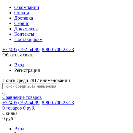
О компании
Восстановление
Обратная
Вход
Регистрация
Оплата
пароля
связь
На
Доставка
вашу
Сервис
почту
Только
Только
Документы
test@example.com
для
для
Ваше
Введите
Заполните
отправлена
ИП
ИП
Контакты
новый
Пароль
На
сообщение
форму.
ссылка.
и
и
пароль
Поставщикам
успешно
вашу
успешно
юр.
юр.
Перейдите
отправлено.
лиц
лиц
восстановлен
почту
Мы
+7 (495) 792-54-99
,
8-800-700-23-23
по
test@test.ru
ней
отправим
Обратная связь
для
отправлена
вам
завершения
ссылка.
Вход
регистрации.
ссылку
Регистрация
Войти
на
указанный
Перейдите
Сообщение
Поиск среди 2817 наименований
Ок
электронный
по
адрес,
ней
перейдя
Сравнение
для
товаров
по
+7 (495) 792-54-99
,
8-800-700-23-23
смены
Запомнить
Забыли
0
товаров
которой
0 руб.
пароля.
меня
пароль?
Сменить
Скидка
вы
0 руб.
сможете
пароль
Я принимаю условия
Войти
задать
пользовательского
Вход
новый
соглашения
и