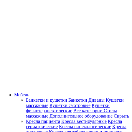
Мебель
Банкетки и кушетки
Банкетки
Диваны
Кушетки
массажные
Кушетки смотровые
Кушетки
физиотерапевтические
Все категории
Столы
массажные
Дополнительное оборудование
Скрыть
Кресла пациента
Кресла вестибулярные
Кресла
гериатрические
Кресла гинекологические
Кресла
диализные
Кресла для забора крови и процедур