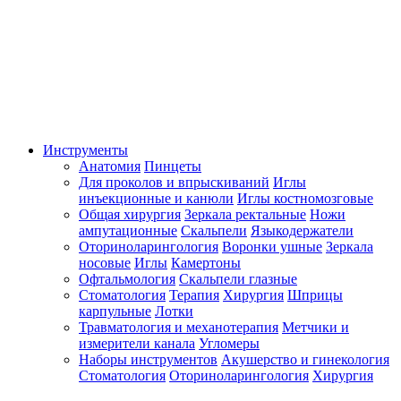
Инструменты
Анатомия
Пинцеты
Для проколов и впрыскиваний
Иглы
инъекционные и канюли
Иглы костномозговые
Общая хирургия
Зеркала ректальные
Ножи
ампутационные
Скальпели
Языкодержатели
Оториноларингология
Воронки ушные
Зеркала
носовые
Иглы
Камертоны
Офтальмология
Скальпели глазные
Стоматология
Терапия
Хирургия
Шприцы
карпульные
Лотки
Травматология и механотерапия
Метчики и
измерители канала
Угломеры
Наборы инструментов
Акушерство и гинекология
Стоматология
Оториноларингология
Хирургия