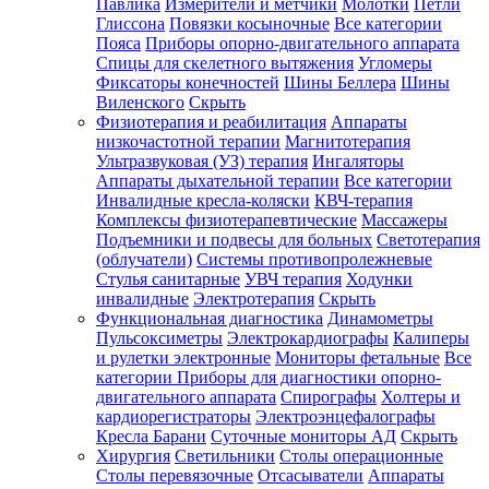
Павлика
Измерители и метчики
Молотки
Петли
Глиссона
Повязки косыночные
Все категории
Пояса
Приборы опорно-двигательного аппарата
Спицы для скелетного вытяжения
Угломеры
Фиксаторы конечностей
Шины Беллера
Шины
Виленского
Скрыть
Физиотерапия и реабилитация
Аппараты
низкочастотной терапии
Магнитотерапия
Ультразвуковая (УЗ) терапия
Ингаляторы
Аппараты дыхательной терапии
Все категории
Инвалидные кресла-коляски
КВЧ-терапия
Комплексы физиотерапевтические
Массажеры
Подъемники и подвесы для больных
Светотерапия
(облучатели)
Системы противопролежневые
Стулья санитарные
УВЧ терапия
Ходунки
инвалидные
Электротерапия
Скрыть
Функциональная диагностика
Динамометры
Пульсоксиметры
Электрокардиографы
Калиперы
и рулетки электронные
Мониторы фетальные
Все
категории
Приборы для диагностики опорно-
двигательного аппарата
Спирографы
Холтеры и
кардиорегистраторы
Электроэнцефалографы
Кресла Барани
Суточные мониторы АД
Скрыть
Хирургия
Светильники
Столы операционные
Столы перевязочные
Отсасыватели
Аппараты