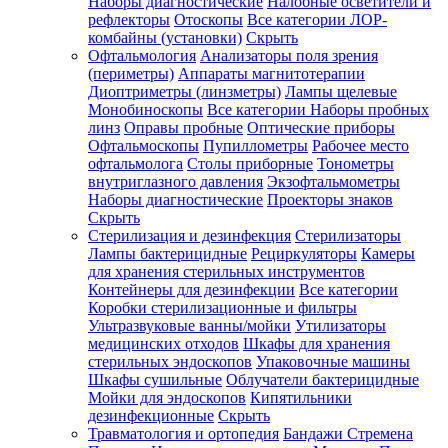
Наборы диагностические
Налобные осветители и
рефлекторы
Отоскопы
Все категории
ЛОР-
комбайны (установки)
Скрыть
Офтальмология
Анализаторы поля зрения
(периметры)
Аппараты магнитотерапии
Диоптриметры (линзметры)
Лампы щелевые
Монобиноскопы
Все категории
Наборы пробных
линз
Оправы пробные
Оптические приборы
Офтальмоскопы
Пупиллометры
Рабочее место
офтальмолога
Столы приборные
Тонометры
внутриглазного давления
Экзофтальмометры
Наборы диагностические
Проекторы знаков
Скрыть
Стерилизация и дезинфекция
Стерилизаторы
Лампы бактерицидные
Рециркуляторы
Камеры
для хранения стерильных инструментов
Контейнеры для дезинфекции
Все категории
Коробки стерилизационные и фильтры
Ультразвуковые ванны/мойки
Утилизаторы
медицинских отходов
Шкафы для хранения
стерильных эндоскопов
Упаковочные машины
Шкафы сушильные
Облучатели бактерицидные
Мойки для эндоскопов
Кипятильники
дезинфекционные
Скрыть
Травматология и ортопедия
Бандажи Стремена