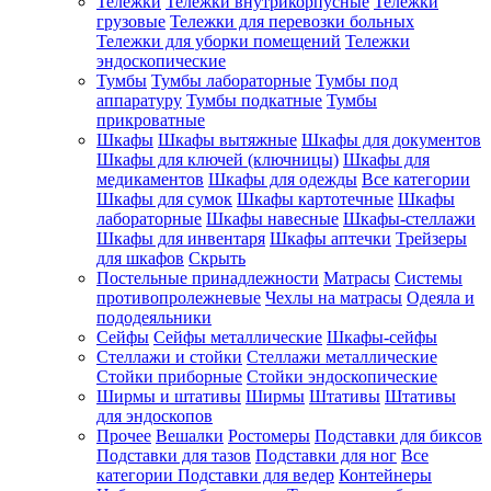
Тележки
Тележки внутрикорпусные
Тележки
грузовые
Тележки для перевозки больных
Тележки для уборки помещений
Тележки
эндоскопические
Тумбы
Тумбы лабораторные
Тумбы под
аппаратуру
Тумбы подкатные
Тумбы
прикроватные
Шкафы
Шкафы вытяжные
Шкафы для документов
Шкафы для ключей (ключницы)
Шкафы для
медикаментов
Шкафы для одежды
Все категории
Шкафы для сумок
Шкафы картотечные
Шкафы
лабораторные
Шкафы навесные
Шкафы-стеллажи
Шкафы для инвентаря
Шкафы аптечки
Трейзеры
для шкафов
Скрыть
Постельные принадлежности
Матрасы
Системы
противопролежневые
Чехлы на матрасы
Одеяла и
пододеяльники
Сейфы
Сейфы металлические
Шкафы-сейфы
Стеллажи и стойки
Стеллажи металлические
Стойки приборные
Стойки эндоскопические
Ширмы и штативы
Ширмы
Штативы
Штативы
для эндоскопов
Прочее
Вешалки
Ростомеры
Подставки для биксов
Подставки для тазов
Подставки для ног
Все
категории
Подставки для ведер
Контейнеры