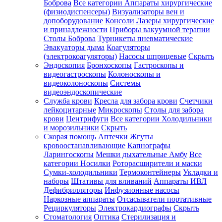
Боброва
Все категории
Аппараты хирургические
(физиодиспенсеры)
Визуализаторы вен и
допоборудование
Консоли
Лазеры хирургические
и принадлежности
Приборы вакуумной терапии
Столы Боброва
Турникеты пневматические
Эвакуаторы дыма
Коагуляторы
(электрокоагуляторы)
Насосы шприцевые
Скрыть
Эндоскопия
Бронхоскопы
Гастроскопы и
видеогастроскопы
Колоноскопы и
видеоколоноскопы
Системы
видеоэндоскопические
Служба крови
Кресла для забора крови
Счетчики
лейкоцитарные
Микроскопы
Столы для забора
крови
Центрифуги
Все категории
Холодильники
и морозильники
Скрыть
Скорая помощь
Аптечки
Жгуты
кровоостанавливающие
Капнографы
Ларингоскопы
Мешки дыхательные Амбу
Все
категории
Носилки
Роторасширители и маски
Сумки-холодильники
Термоконтейнеры
Укладки и
наборы
Штативы для вливаний
Аппараты ИВЛ
Дефибрилляторы
Инфузионные насосы
Наркозные аппараты
Отсасыватели портативные
Рециркуляторы
Электрокардиографы
Скрыть
Стоматология
Оптика
Стерилизация и