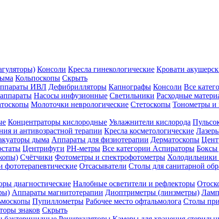
агуляторы)
Консоли
Кресла гинекологические
Кровати акушерск
дыма
Кольпоскопы
Скрыть
ппараты ИВЛ
Дефибрилляторы
Капнографы
Консоли
Все катег
 аппараты
Насосы инфузионные
Светильники
Расходные матери
атоскопы
Молоточки неврологические
Стетоскопы
Тонометры и
ые
Концентраторы кислородные
Увлажнители кислорода
Пульсо
ния и антивозрастной терапии
Кресла косметологические
Лазер
акуаторы дыма
Аппараты для физиотерапии
Дерматоскопы
Цент
остаты
Центрифуги
PH-метры
Все категории
Аспираторы
Боксы
копы)
Счётчики
Фотометры и спектрофотометры
Холодильники 
и фототерапевтические
Отсасыватели
Столы для санитарной обр
оры диагностические
Налобные осветители и рефлекторы
Отоск
ры)
Аппараты магнитотерапии
Диоптриметры (линзметры)
Ламп
ьмоскопы
Пупиллометры
Рабочее место офтальмолога
Столы пр
торы знаков
Скрыть
 бактерицидные
Рециркуляторы
Камеры для хранения стериль