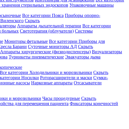
 хранения стерильных эндоскопов
Упаковочные машины
осыночные
Все категории
Пояса
Приборы опорно-
Виленского
Скрыть
аляторы
Аппараты дыхательной терапии
Все категории
я больных
Светотерапия (облучатели)
Системы
ые
Мониторы фетальные
Все категории
Приборы для
ресла Барани
Суточные мониторы АД
Скрыть
Аппараты хирургические (физиодиспенсеры)
Визуализаторы
рова
Турникеты пневматические
Эвакуаторы дыма
копические
Все категории
Холодильники и морозильники
Скрыть
 категории
Носилки
Роторасширители и маски
Сумки-
ионные насосы
Наркозные аппараты
Отсасыватели
ики и морозильники
Часы процедурные
Скрыть
ройства для перемещения пациента
Фиксаторы конечностей