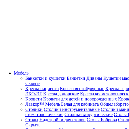
Мебель
Банкетки и кушетки
Банкетки
Диваны
Кушетки ма
Скрыть
Кресла пациента
Кресла вестибулярные
Кресла гер
ЭХО-ЭГ
Кресла донорские
Кресла косметологическ
Кровати
Кровати для детей и новорожденных
Кров
Лавкор™
Мебель Белая для кабинета
Общелаборато
Столики
Столики инструментальные
Столики ман
стоматологические
Столики хирургические
Столы 
Столы
Надстройки для столов
Столы Боброва
Стол
Скрыть