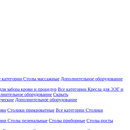
е категории
Столы массажные
Дополнительное оборудование
для забора крови и процедур
Все категории
Кресла для ЭЭГ и
лнительное оборудование
Скрыть
ические
Дополнительное оборудование
ови
Столики прикроватные
Все категории
Столики
ории
Столы пеленальные
Столы приборные
Столы-посты