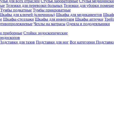
улья для всех отраслей
Стулья лабораторные
Стулья медицински
вые
Тележки для перевозки больных
Тележки для уборки помещ
Тумбы подкатные
Тумбы прикроватные
Шкафы для ключей (ключницы)
Шкафы для медикаментов
Шкафы
е
Шкафы-стеллажи
Шкафы для инвентаря
Шкафы аптечки
Трей
отивопролежневые
Чехлы на матрасы
Одеяла и пододеяльники
и приборные
Стойки эндоскопические
эндоскопов
Подставки для тазов
Подставки для ног
Все категории
Подставки