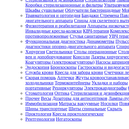
Коробки стерилизационные и фильтры
Ультразвуко
Шкафы сушильные
Облучатели бактерицидные
Мой
Травматология и ортопедия
Бандажи Стремена Пав
Зарегистрироваться
двигательного аппарата
Спицы для скелетного выт
Физиотерапия и реабилитация
Аппараты низкочаст
Инвалидные кресла-коляски
КВЧ-терапия
Комплекс
противопролежневые
Стулья санитарные
УВЧ тера
Функциональная диагностика
Динамометры
Пульс
Зачем
диагностики опорно-двигательного аппарата
Спиро
регистрироваться?
Хирургия
Светильники
Столы операционные
Стол
вен и допоборудование
Консоли
Лазеры хирургиче
Все
Коагуляторы (электрокоагуляторы)
Насосы шприце
покупки
Эндоскопия
Бронхоскопы
Гастроскопы и видеогаст
в
одном
Служба крови
Кресла для забора крови
Счетчики л
месте
Скорая помощь
Аптечки
Жгуты кровоостанавлива
Личный
холодильники
Термоконтейнеры
Укладки и наборы
менеджер
портативные
Рециркуляторы
Электрокардиографы
Стоматология
Оптика
Стерилизация и дезинфекция
Отслеживание
статуса
Прочее
Весы
Дозаторы для антисептиков
Лампы-л
заказа
Иммобилизация
Матрасы вакуумные
Носилки
Повя
Шины транспортные
Щиты спинальные
Скрыть
Проктология
Кресла проктологические
Рентгенология
Негатоскопы