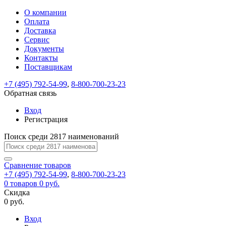
О компании
Восстановление
Обратная
Вход
Регистрация
Оплата
пароля
связь
На
Доставка
вашу
Сервис
почту
Только
Только
Документы
test@example.com
для
для
Ваше
Введите
Заполните
отправлена
Контакты
ИП
ИП
новый
Пароль
На
сообщение
ссылка.
форму.
и
и
Поставщикам
пароль
успешно
вашу
успешно
юр.
юр.
Перейдите
лиц
лиц
отправлено.
восстановлен
почту
+7 (495) 792-54-99
,
8-800-700-23-23
Мы
по
test@test.ru
ней
Обратная связь
отправим
для
отправлена
вам
завершения
Вход
ссылка.
регистрации.
ссылку
Регистрация
Войти
на
указанный
Поиск среди 2817 наименований
Перейдите
Сообщение
Ок
электронный
по
адрес,
ней
Сравнение
товаров
перейдя
для
+7 (495) 792-54-99
,
8-800-700-23-23
по
смены
Запомнить
Забыли
0
товаров
0 руб.
которой
пароля.
меня
пароль?
Скидка
Сменить
вы
0 руб.
сможете
пароль
Войти
Я принимаю условия
задать
Вход
пользовательского