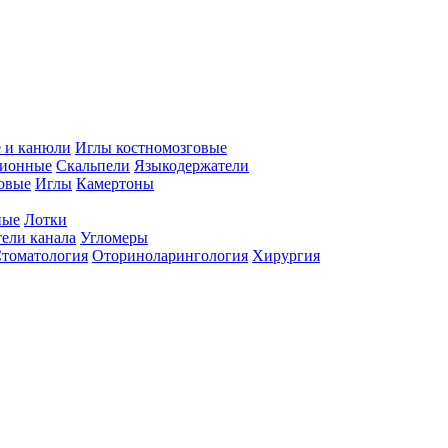
 и канюли
Иглы костномозговые
ционные
Скальпели
Языкодержатели
совые
Иглы
Камертоны
ные
Лотки
ели канала
Угломеры
томатология
Оториноларингология
Хирургия