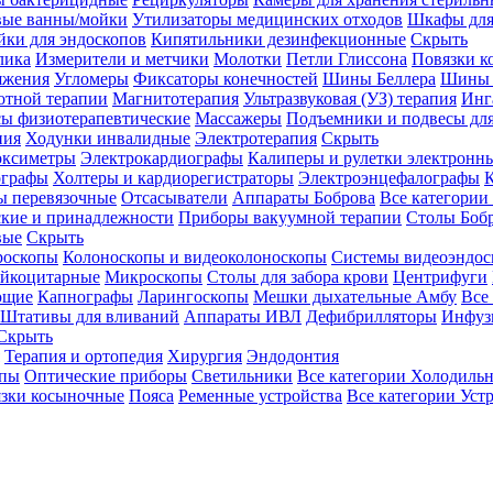
вые ванны/мойки
Утилизаторы медицинских отходов
Шкафы для
ки для эндоскопов
Кипятильники дезинфекционные
Скрыть
лика
Измерители и метчики
Молотки
Петли Глиссона
Повязки к
яжения
Угломеры
Фиксаторы конечностей
Шины Беллера
Шины 
отной терапии
Магнитотерапия
Ультразвуковая (УЗ) терапия
Инг
ы физиотерапевтические
Массажеры
Подъемники и подвесы дл
пия
Ходунки инвалидные
Электротерапия
Скрыть
оксиметры
Электрокардиографы
Калиперы и рулетки электронн
графы
Холтеры и кардиорегистраторы
Электроэнцефалографы
К
ы перевязочные
Отсасыватели
Аппараты Боброва
Все категории
ские и принадлежности
Приборы вакуумной терапии
Столы Боб
вые
Скрыть
роскопы
Колоноскопы и видеоколоноскопы
Системы видеоэндос
ейкоцитарные
Микроскопы
Столы для забора крови
Центрифуги
ющие
Капнографы
Ларингоскопы
Мешки дыхательные Амбу
Все
Штативы для вливаний
Аппараты ИВЛ
Дефибрилляторы
Инфуз
Скрыть
Терапия и ортопедия
Хирургия
Эндодонтия
упы
Оптические приборы
Светильники
Все категории
Холодильн
зки косыночные
Пояса
Ременные устройства
Все категории
Уст