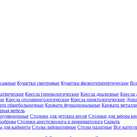
ссажные
Кушетки смотровые
Кушетки физиотерапевтические
Вс
иатрические
Кресла гинекологические
Кресла диализные
Кресла 
ие
Кресла отоларингологические
Кресла проктологические
Допо
ати общебольничные
Кровати функциональные
Кровати металл
рная мебель
ипуляционные
Столики для детских весов
Столики для забора кр
Боброва
Столики анестезиолога и реаниматолога
Скрыть
ы для кабинета
Столы лабораторные
Столы палатные
Все катег