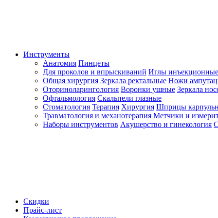
Инструменты
Анатомия
Пинцеты
Для проколов и впрыскиваний
Иглы инъекционные
Общая хирургия
Зеркала ректальные
Ножи ампута
Оториноларингология
Воронки ушные
Зеркала но
Офтальмология
Скальпели глазные
Стоматология
Терапия
Хирургия
Шприцы карпуль
Травматология и механотерапия
Метчики и измерит
Наборы инструментов
Акушерство и гинекология
С
Скидки
Прайс-лист