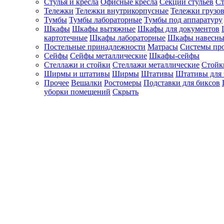
Стулья и кресла
Офисные кресла
Секции стульев
Ст
Тележки
Тележки внутрикорпусные
Тележки грузо
Тумбы
Тумбы лабораторные
Тумбы под аппаратуру
Шкафы
Шкафы вытяжные
Шкафы для документов
картотечные
Шкафы лабораторные
Шкафы навесны
Постельные принадлежности
Матрасы
Системы пр
Сейфы
Сейфы металлические
Шкафы-сейфы
Стеллажи и стойки
Стеллажи металлические
Стойк
Ширмы и штативы
Ширмы
Штативы
Штативы для 
Прочее
Вешалки
Ростомеры
Подставки для биксов
уборки помещений
Скрыть