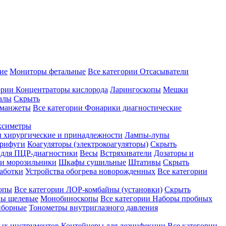
ие
Мониторы фетальные
Все категории
Отсасыватели
ории
Концентраторы кислорода
Ларингоскопы
Мешки
алы
Скрыть
 манжеты
Все категории
Фонарики диагностические
ксиметры
ы хирургические и принадлежности
Лампы-лупы
рифуги
Коагуляторы (электрокоагуляторы)
Скрыть
 для ПЦР-диагностики
Весы
Встряхиватели
Дозаторы и
и морозильники
Шкафы сушильные
Штативы
Скрыть
аботки
Устройства обогрева новорожденных
Все категории
опы
Все категории
ЛОР-комбайны (установки)
Скрыть
ы щелевые
Монобиноскопы
Все категории
Наборы пробных
иборные
Тонометры внутриглазного давления
ных инструментов
Контейнеры для дезинфекции
Все категории