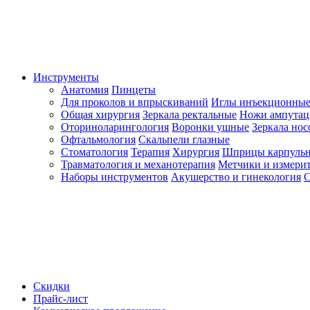
Инструменты
Анатомия
Пинцеты
Для проколов и впрыскиваний
Иглы инъекционные
Общая хирургия
Зеркала ректальные
Ножи ампута
Оториноларингология
Воронки ушные
Зеркала но
Офтальмология
Скальпели глазные
Стоматология
Терапия
Хирургия
Шприцы карпуль
Травматология и механотерапия
Метчики и измерит
Наборы инструментов
Акушерство и гинекология
С
Скидки
Прайс-лист