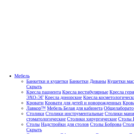
Мебель
Банкетки и кушетки
Банкетки
Диваны
Кушетки ма
Скрыть
Кресла пациента
Кресла вестибулярные
Кресла гер
ЭХО-ЭГ
Кресла донорские
Кресла косметологическ
Кровати
Кровати для детей и новорожденных
Кров
Лавкор™
Мебель Белая для кабинета
Общелаборато
Столики
Столики инструментальные
Столики ман
стоматологические
Столики хирургические
Столы 
Столы
Надстройки для столов
Столы Боброва
Стол
Скрыть