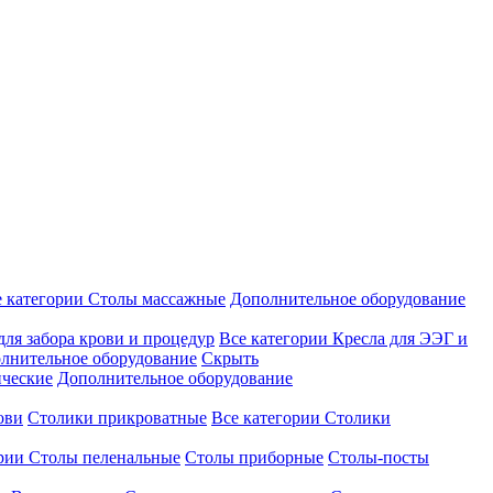
е категории
Столы массажные
Дополнительное оборудование
для забора крови и процедур
Все категории
Кресла для ЭЭГ и
лнительное оборудование
Скрыть
ические
Дополнительное оборудование
ови
Столики прикроватные
Все категории
Столики
ории
Столы пеленальные
Столы приборные
Столы-посты