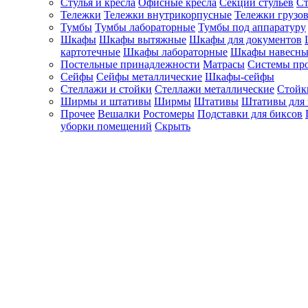
Стулья и кресла
Офисные кресла
Секции стульев
Ст
Тележки
Тележки внутрикорпусные
Тележки грузо
Тумбы
Тумбы лабораторные
Тумбы под аппаратуру
Шкафы
Шкафы вытяжные
Шкафы для документов
картотечные
Шкафы лабораторные
Шкафы навесны
Постельные принадлежности
Матрасы
Системы пр
Сейфы
Сейфы металлические
Шкафы-сейфы
Стеллажи и стойки
Стеллажи металлические
Стойк
Ширмы и штативы
Ширмы
Штативы
Штативы для 
Прочее
Вешалки
Ростомеры
Подставки для биксов
уборки помещений
Скрыть