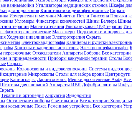
вые ванны/мойки
Утилизаторы медицинских отходов
Шкафы для
ки для эндоскопов
Кипятильники дезинфекционные
Скрыть
лика
Измерители и метчики
Молотки
Петли Глиссона
Повязки к
яжения
Угломеры
Фиксаторы конечностей
Шины Беллера
Шины 
отной терапии
Магнитотерапия
Ультразвуковая (УЗ) терапия
Инг
ы физиотерапевтические
Массажеры
Подъемники и подвесы дл
пия
Ходунки инвалидные
Электротерапия
Скрыть
оксиметры
Электрокардиографы
Калиперы и рулетки электронн
графы
Холтеры и кардиорегистраторы
Электроэнцефалографы
К
ы перевязочные
Отсасыватели
Аппараты Боброва
Все категории
ские и принадлежности
Приборы вакуумной терапии
Столы Боб
вые
Скрыть
роскопы
Колоноскопы и видеоколоноскопы
Системы видеоэндос
ейкоцитарные
Микроскопы
Столы для забора крови
Центрифуги
ющие
Капнографы
Ларингоскопы
Мешки дыхательные Амбу
Все
Штативы для вливаний
Аппараты ИВЛ
Дефибрилляторы
Инфуз
Скрыть
Терапия и ортопедия
Хирургия
Эндодонтия
упы
Оптические приборы
Светильники
Все категории
Холодильн
зки косыночные
Пояса
Ременные устройства
Все категории
Уст