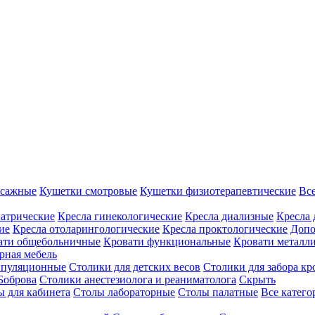
ссажные
Кушетки смотровые
Кушетки физиотерапевтические
Вс
иатрические
Кресла гинекологические
Кресла диализные
Кресла 
ие
Кресла отоларингологические
Кресла проктологические
Допо
ати общебольничные
Кровати функциональные
Кровати металл
рная мебель
ипуляционные
Столики для детских весов
Столики для забора кр
Боброва
Столики анестезиолога и реаниматолога
Скрыть
ы для кабинета
Столы лабораторные
Столы палатные
Все катег