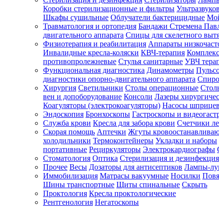
Коробки стерилизационные и фильтры
Ультразвуко
Шкафы сушильные
Облучатели бактерицидные
Мой
Травматология и ортопедия
Бандажи Стремена Пав
Зарегистрироваться
двигательного аппарата
Спицы для скелетного выт
Физиотерапия и реабилитация
Аппараты низкочаст
Инвалидные кресла-коляски
КВЧ-терапия
Комплекс
противопролежневые
Стулья санитарные
УВЧ тера
Функциональная диагностика
Динамометры
Пульс
Зачем
диагностики опорно-двигательного аппарата
Спиро
регистрироваться?
Хирургия
Светильники
Столы операционные
Стол
вен и допоборудование
Консоли
Лазеры хирургиче
Все
Коагуляторы (электрокоагуляторы)
Насосы шприце
покупки
Эндоскопия
Бронхоскопы
Гастроскопы и видеогаст
в
одном
Служба крови
Кресла для забора крови
Счетчики л
месте
Скорая помощь
Аптечки
Жгуты кровоостанавлива
Личный
холодильники
Термоконтейнеры
Укладки и наборы
менеджер
портативные
Рециркуляторы
Электрокардиографы
Стоматология
Оптика
Стерилизация и дезинфекция
Отслеживание
статуса
Прочее
Весы
Дозаторы для антисептиков
Лампы-л
заказа
Иммобилизация
Матрасы вакуумные
Носилки
Повя
Шины транспортные
Щиты спинальные
Скрыть
Проктология
Кресла проктологические
Рентгенология
Негатоскопы