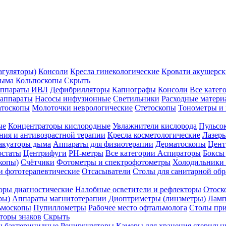
агуляторы)
Консоли
Кресла гинекологические
Кровати акушерск
дыма
Кольпоскопы
Скрыть
ппараты ИВЛ
Дефибрилляторы
Капнографы
Консоли
Все катег
 аппараты
Насосы инфузионные
Светильники
Расходные матери
атоскопы
Молоточки неврологические
Стетоскопы
Тонометры и
ые
Концентраторы кислородные
Увлажнители кислорода
Пульсо
ния и антивозрастной терапии
Кресла косметологические
Лазер
акуаторы дыма
Аппараты для физиотерапии
Дерматоскопы
Цент
остаты
Центрифуги
PH-метры
Все категории
Аспираторы
Боксы
копы)
Счётчики
Фотометры и спектрофотометры
Холодильники 
и фототерапевтические
Отсасыватели
Столы для санитарной обр
оры диагностические
Налобные осветители и рефлекторы
Отоск
ры)
Аппараты магнитотерапии
Диоптриметры (линзметры)
Ламп
ьмоскопы
Пупиллометры
Рабочее место офтальмолога
Столы пр
торы знаков
Скрыть
 бактерицидные
Рециркуляторы
Камеры для хранения стериль