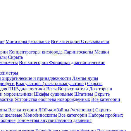
ие
Мониторы фетальные
Все категории
Отсасыватели
ории
Концентраторы кислорода
Ларингоскопы
Мешки
алы
Скрыть
 манжеты
Все категории
Фонарики диагностические
ксиметры
ы хирургические и принадлежности
Лампы-лупы
рифуги
Коагуляторы (электрокоагуляторы)
Скрыть
 для ПЦР-диагностики
Весы
Встряхиватели
Дозаторы и
и морозильники
Шкафы сушильные
Штативы
Скрыть
аботки
Устройства обогрева новорожденных
Все категории
опы
Все категории
ЛОР-комбайны (установки)
Скрыть
ы щелевые
Монобиноскопы
Все категории
Наборы пробных
иборные
Тонометры внутриглазного давления
ных инструментов
Контейнеры для дезинфекции
Все категории