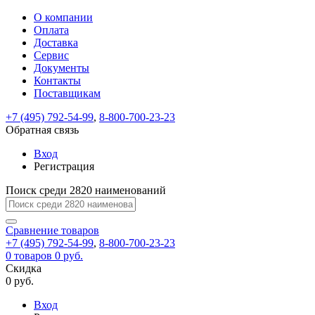
О компании
Восстановление
Обратная
Вход
Регистрация
Оплата
пароля
связь
На
Доставка
вашу
Сервис
почту
Только
Только
Документы
test@example.com
для
для
Ваше
Введите
Заполните
отправлена
Контакты
ИП
ИП
новый
Пароль
На
сообщение
ссылка.
форму.
и
и
Поставщикам
пароль
успешно
вашу
успешно
юр.
юр.
Перейдите
лиц
лиц
отправлено.
восстановлен
почту
+7 (495) 792-54-99
,
8-800-700-23-23
Мы
по
test@test.ru
ней
Обратная связь
отправим
для
отправлена
вам
завершения
Вход
ссылка.
регистрации.
ссылку
Регистрация
Войти
на
указанный
Поиск среди 2820 наименований
Перейдите
Сообщение
Ок
электронный
по
адрес,
ней
Сравнение
товаров
перейдя
для
+7 (495) 792-54-99
,
8-800-700-23-23
по
смены
Запомнить
Забыли
0
товаров
0 руб.
которой
пароля.
меня
пароль?
Скидка
Сменить
вы
0 руб.
сможете
пароль
Войти
Я принимаю условия
задать
Вход
пользовательского