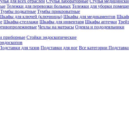
улья для всех отраслей
Стулья лабораторные
Стулья медицински
вые
Тележки для перевозки больных
Тележки для уборки помещ
Тумбы подкатные
Тумбы прикроватные
Шкафы для ключей (ключницы)
Шкафы для медикаментов
Шкафы
е
Шкафы-стеллажи
Шкафы для инвентаря
Шкафы аптечки
Трей
отивопролежневые
Чехлы на матрасы
Одеяла и пододеяльники
и приборные
Стойки эндоскопические
эндоскопов
Подставки для тазов
Подставки для ног
Все категории
Подставки