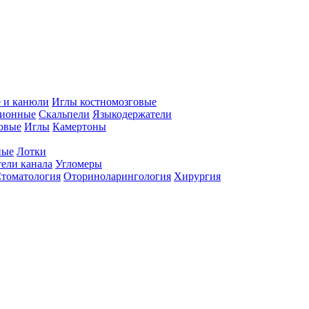
 и канюли
Иглы костномозговые
ционные
Скальпели
Языкодержатели
совые
Иглы
Камертоны
ные
Лотки
ели канала
Угломеры
томатология
Оториноларингология
Хирургия