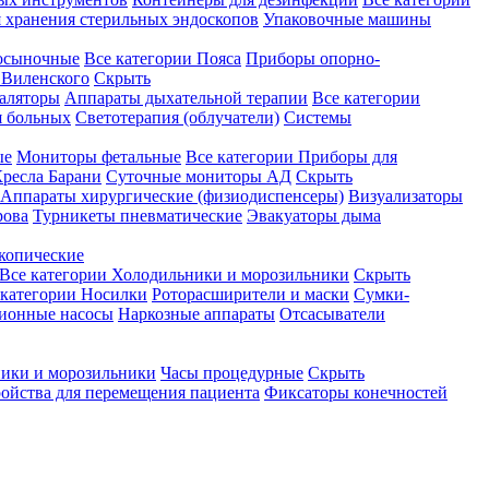
 хранения стерильных эндоскопов
Упаковочные машины
осыночные
Все категории
Пояса
Приборы опорно-
Виленского
Скрыть
аляторы
Аппараты дыхательной терапии
Все категории
я больных
Светотерапия (облучатели)
Системы
ые
Мониторы фетальные
Все категории
Приборы для
ресла Барани
Суточные мониторы АД
Скрыть
Аппараты хирургические (физиодиспенсеры)
Визуализаторы
рова
Турникеты пневматические
Эвакуаторы дыма
копические
Все категории
Холодильники и морозильники
Скрыть
 категории
Носилки
Роторасширители и маски
Сумки-
ионные насосы
Наркозные аппараты
Отсасыватели
ики и морозильники
Часы процедурные
Скрыть
ройства для перемещения пациента
Фиксаторы конечностей