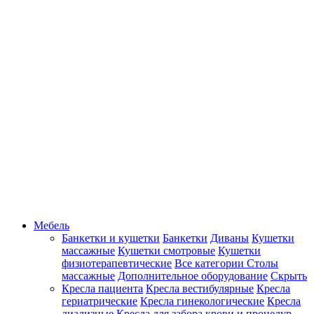
Мебель
Банкетки и кушетки
Банкетки
Диваны
Кушетки
массажные
Кушетки смотровые
Кушетки
физиотерапевтические
Все категории
Столы
массажные
Дополнительное оборудование
Скрыть
Кресла пациента
Кресла вестибулярные
Кресла
гериатрические
Кресла гинекологические
Кресла
диализные
Кресла для забора крови и процедур