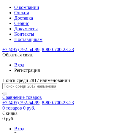
О компании
Восстановление
Обратная
Вход
Регистрация
Оплата
пароля
связь
На
Доставка
вашу
Сервис
почту
Только
Только
Документы
test@example.com
для
для
Ваше
Введите
Заполните
отправлена
ИП
ИП
Контакты
новый
Пароль
На
сообщение
форму.
ссылка.
и
и
пароль
Поставщикам
успешно
вашу
успешно
юр.
юр.
Перейдите
отправлено.
лиц
лиц
восстановлен
почту
Мы
+7 (495) 792-54-99
,
8-800-700-23-23
по
test@test.ru
ней
отправим
Обратная связь
для
отправлена
вам
завершения
ссылка.
Вход
регистрации.
ссылку
Регистрация
Войти
на
указанный
Перейдите
Сообщение
Поиск среди 2817 наименований
Ок
электронный
по
адрес,
ней
перейдя
Сравнение
для
товаров
по
+7 (495) 792-54-99
,
8-800-700-23-23
смены
Запомнить
Забыли
0
товаров
которой
0 руб.
пароля.
меня
пароль?
Сменить
Скидка
вы
0 руб.
сможете
пароль
Я принимаю условия
Войти
задать
пользовательского
Вход
новый
соглашения
и