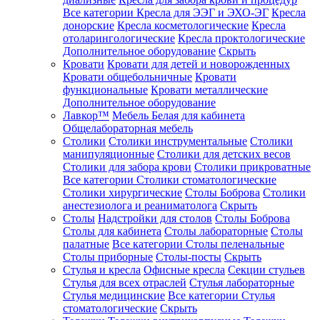
Все категории
Кресла для ЭЭГ и ЭХО-ЭГ
Кресла
донорские
Кресла косметологические
Кресла
отоларингологические
Кресла проктологические
Дополнительное оборудование
Скрыть
Кровати
Кровати для детей и новорожденных
Кровати общебольничные
Кровати
функциональные
Кровати металлические
Дополнительное оборудование
Лавкор™
Мебель Белая для кабинета
Общелабораторная мебель
Столики
Столики инструментальные
Столики
манипуляционные
Столики для детских весов
Столики для забора крови
Столики прикроватные
Все категории
Столики стоматологические
Столики хирургические
Столы Боброва
Столики
анестезиолога и реаниматолога
Скрыть
Столы
Надстройки для столов
Столы Боброва
Столы для кабинета
Столы лабораторные
Столы
палатные
Все категории
Столы пеленальные
Столы приборные
Столы-посты
Скрыть
Стулья и кресла
Офисные кресла
Секции стульев
Стулья для всех отраслей
Стулья лабораторные
Стулья медицинские
Все категории
Стулья
стоматологические
Скрыть