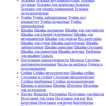
Тележки
Тележки внутрикорпусные
Тележки
грузовые
Тележки для перевозки больных
Тележки для уборки помещений
Тележки
эндоскопические
Тумбы
Тумбы лабораторные
Тумбы под
аппаратуру
Тумбы подкатные
Тумбы
прикроватные
Шкафы
Шкафы вытяжные
Шкафы для документов
Шкафы для ключей (ключницы)
Шкафы для
медикаментов
Шкафы для одежды
Все категории
Шкафы для сумок
Шкафы картотечные
Шкафы
лабораторные
Шкафы навесные
Шкафы-стеллажи
Шкафы для инвентаря
Шкафы аптечки
Трейзеры
для шкафов
Скрыть
Постельные принадлежности
Матрасы
Системы
противопролежневые
Чехлы на матрасы
Одеяла и
пододеяльники
Сейфы
Сейфы металлические
Шкафы-сейфы
Стеллажи и стойки
Стеллажи металлические
Стойки приборные
Стойки эндоскопические
Ширмы и штативы
Ширмы
Штативы
Штативы
для эндоскопов
Прочее
Вешалки
Ростомеры
Подставки для биксов
Подставки для тазов
Подставки для ног
Все
категории
Подставки для ведер
Контейнеры