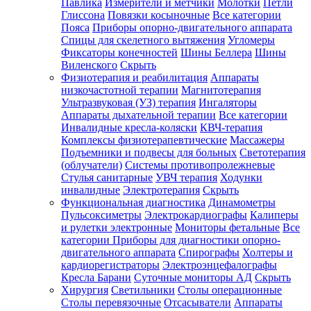
Павлика
Измерители и метчики
Молотки
Петли
Глиссона
Повязки косыночные
Все категории
Пояса
Приборы опорно-двигательного аппарата
Спицы для скелетного вытяжения
Угломеры
Фиксаторы конечностей
Шины Беллера
Шины
Виленского
Скрыть
Физиотерапия и реабилитация
Аппараты
низкочастотной терапии
Магнитотерапия
Ультразвуковая (УЗ) терапия
Ингаляторы
Аппараты дыхательной терапии
Все категории
Инвалидные кресла-коляски
КВЧ-терапия
Комплексы физиотерапевтические
Массажеры
Подъемники и подвесы для больных
Светотерапия
(облучатели)
Системы противопролежневые
Стулья санитарные
УВЧ терапия
Ходунки
инвалидные
Электротерапия
Скрыть
Функциональная диагностика
Динамометры
Пульсоксиметры
Электрокардиографы
Калиперы
и рулетки электронные
Мониторы фетальные
Все
категории
Приборы для диагностики опорно-
двигательного аппарата
Спирографы
Холтеры и
кардиорегистраторы
Электроэнцефалографы
Кресла Барани
Суточные мониторы АД
Скрыть
Хирургия
Светильники
Столы операционные
Столы перевязочные
Отсасыватели
Аппараты