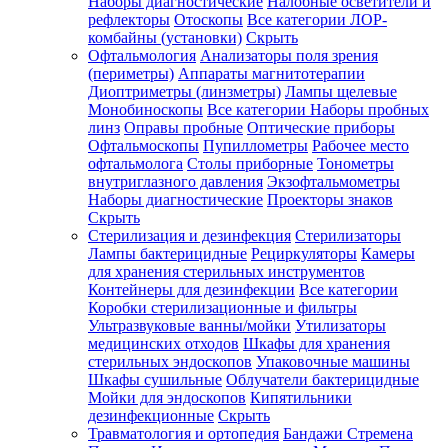
Наборы диагностические
Налобные осветители и
рефлекторы
Отоскопы
Все категории
ЛОР-
комбайны (установки)
Скрыть
Офтальмология
Анализаторы поля зрения
(периметры)
Аппараты магнитотерапии
Диоптриметры (линзметры)
Лампы щелевые
Монобиноскопы
Все категории
Наборы пробных
линз
Оправы пробные
Оптические приборы
Офтальмоскопы
Пупиллометры
Рабочее место
офтальмолога
Столы приборные
Тонометры
внутриглазного давления
Экзофтальмометры
Наборы диагностические
Проекторы знаков
Скрыть
Стерилизация и дезинфекция
Стерилизаторы
Лампы бактерицидные
Рециркуляторы
Камеры
для хранения стерильных инструментов
Контейнеры для дезинфекции
Все категории
Коробки стерилизационные и фильтры
Ультразвуковые ванны/мойки
Утилизаторы
медицинских отходов
Шкафы для хранения
стерильных эндоскопов
Упаковочные машины
Шкафы сушильные
Облучатели бактерицидные
Мойки для эндоскопов
Кипятильники
дезинфекционные
Скрыть
Травматология и ортопедия
Бандажи Стремена