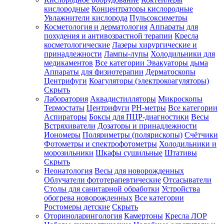
кислородные
Концентраторы кислородные
Увлажнители кислорода
Пульсоксиметры
Косметология и дерматология
Аппараты для
Зарегистрироваться
похудения и антивозрастной терапии
Кресла
косметологические
Лазеры хирургические и
принадлежности
Лампы-лупы
Холодильники для
медикаментов
Все категории
Эвакуаторы дыма
Аппараты для физиотерапии
Дерматоскопы
Зачем
Центрифуги
Коагуляторы (электрокоагуляторы)
регистрироваться?
Скрыть
Лаборатория
Аквадистилляторы
Микроскопы
Все
Термостаты
Центрифуги
PH-метры
Все категории
покупки
в
Аспираторы
Боксы для ПЦР-диагностики
Весы
одном
Встряхиватели
Дозаторы и принадлежности
месте
Иономеры
Поляриметры (полярископы)
Счётчики
Личный
Фотометры и спектрофотометры
Холодильники и
менеджер
морозильники
Шкафы сушильные
Штативы
Отслеживание
Скрыть
статуса
Неонатология
Весы для новорожденных
заказа
Облучатели фототерапевтические
Отсасыватели
Столы для санитарной обработки
Устройства
обогрева новорожденных
Все категории
Ростомеры детские
Скрыть
Оториноларингология
Камертоны
Кресла ЛОР