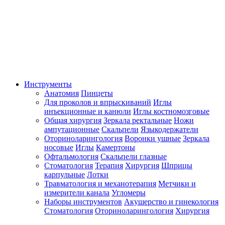
Инструменты
Анатомия
Пинцеты
Для проколов и впрыскиваний
Иглы
инъекционные и канюли
Иглы костномозговые
Общая хирургия
Зеркала ректальные
Ножи
ампутационные
Скальпели
Языкодержатели
Оториноларингология
Воронки ушные
Зеркала
носовые
Иглы
Камертоны
Офтальмология
Скальпели глазные
Стоматология
Терапия
Хирургия
Шприцы
карпульные
Лотки
Травматология и механотерапия
Метчики и
измерители канала
Угломеры
Наборы инструментов
Акушерство и гинекология
Стоматология
Оториноларингология
Хирургия