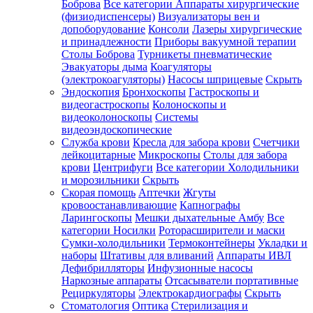
Боброва
Все категории
Аппараты хирургические
(физиодиспенсеры)
Визуализаторы вен и
допоборудование
Консоли
Лазеры хирургические
и принадлежности
Приборы вакуумной терапии
Столы Боброва
Турникеты пневматические
Эвакуаторы дыма
Коагуляторы
(электрокоагуляторы)
Насосы шприцевые
Скрыть
Эндоскопия
Бронхоскопы
Гастроскопы и
видеогастроскопы
Колоноскопы и
видеоколоноскопы
Системы
видеоэндоскопические
Служба крови
Кресла для забора крови
Счетчики
лейкоцитарные
Микроскопы
Столы для забора
крови
Центрифуги
Все категории
Холодильники
и морозильники
Скрыть
Скорая помощь
Аптечки
Жгуты
кровоостанавливающие
Капнографы
Ларингоскопы
Мешки дыхательные Амбу
Все
категории
Носилки
Роторасширители и маски
Сумки-холодильники
Термоконтейнеры
Укладки и
наборы
Штативы для вливаний
Аппараты ИВЛ
Дефибрилляторы
Инфузионные насосы
Наркозные аппараты
Отсасыватели портативные
Рециркуляторы
Электрокардиографы
Скрыть
Стоматология
Оптика
Стерилизация и