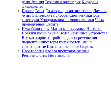
дезинфекция
Терапия и ортопедия
Хирургия
Эндодонтия
Прочее
Весы
Дозаторы для антисептиков
Лампы-
лупы
Оптические приборы
Светильники
Все
категории
Холодильники и морозильники
Часы
процедурные
Скрыть
Иммобилизация
Матрасы вакуумные
Носилки
Повязки косыночные
Пояса
Ременные устройства
Все категории
Устройства для перемещения
пациента
Фиксаторы конечностей
Шины
транспортные
Щиты спинальные
Скрыть
Проктология
Кресла проктологические
Рентгенология
Негатоскопы