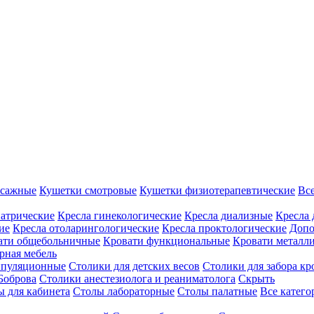
ссажные
Кушетки смотровые
Кушетки физиотерапевтические
Вс
иатрические
Кресла гинекологические
Кресла диализные
Кресла 
ие
Кресла отоларингологические
Кресла проктологические
Допо
ати общебольничные
Кровати функциональные
Кровати металл
рная мебель
ипуляционные
Столики для детских весов
Столики для забора кр
Боброва
Столики анестезиолога и реаниматолога
Скрыть
ы для кабинета
Столы лабораторные
Столы палатные
Все катег