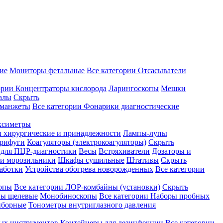
ие
Мониторы фетальные
Все категории
Отсасыватели
ории
Концентраторы кислорода
Ларингоскопы
Мешки
алы
Скрыть
 манжеты
Все категории
Фонарики диагностические
ксиметры
ы хирургические и принадлежности
Лампы-лупы
рифуги
Коагуляторы (электрокоагуляторы)
Скрыть
 для ПЦР-диагностики
Весы
Встряхиватели
Дозаторы и
и морозильники
Шкафы сушильные
Штативы
Скрыть
аботки
Устройства обогрева новорожденных
Все категории
опы
Все категории
ЛОР-комбайны (установки)
Скрыть
ы щелевые
Монобиноскопы
Все категории
Наборы пробных
иборные
Тонометры внутриглазного давления
ных инструментов
Контейнеры для дезинфекции
Все категории