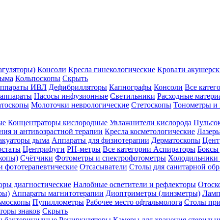
агуляторы)
Консоли
Кресла гинекологические
Кровати акушерск
дыма
Кольпоскопы
Скрыть
ппараты ИВЛ
Дефибрилляторы
Капнографы
Консоли
Все катег
 аппараты
Насосы инфузионные
Светильники
Расходные матери
атоскопы
Молоточки неврологические
Стетоскопы
Тонометры и
ые
Концентраторы кислородные
Увлажнители кислорода
Пульсо
ния и антивозрастной терапии
Кресла косметологические
Лазер
акуаторы дыма
Аппараты для физиотерапии
Дерматоскопы
Цент
остаты
Центрифуги
PH-метры
Все категории
Аспираторы
Боксы
копы)
Счётчики
Фотометры и спектрофотометры
Холодильники 
и фототерапевтические
Отсасыватели
Столы для санитарной обр
оры диагностические
Налобные осветители и рефлекторы
Отоск
ры)
Аппараты магнитотерапии
Диоптриметры (линзметры)
Ламп
ьмоскопы
Пупиллометры
Рабочее место офтальмолога
Столы пр
торы знаков
Скрыть
 бактерицидные
Рециркуляторы
Камеры для хранения стериль