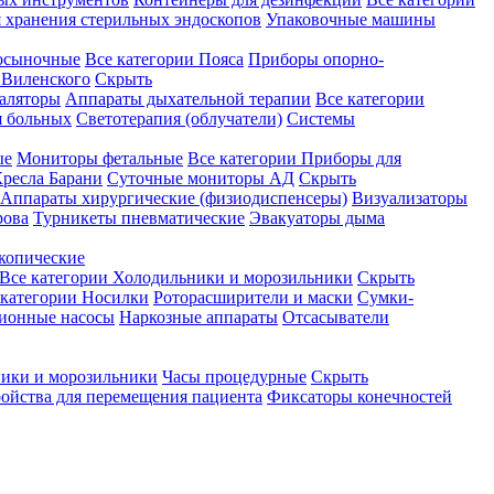
 хранения стерильных эндоскопов
Упаковочные машины
осыночные
Все категории
Пояса
Приборы опорно-
Виленского
Скрыть
аляторы
Аппараты дыхательной терапии
Все категории
я больных
Светотерапия (облучатели)
Системы
ые
Мониторы фетальные
Все категории
Приборы для
ресла Барани
Суточные мониторы АД
Скрыть
Аппараты хирургические (физиодиспенсеры)
Визуализаторы
рова
Турникеты пневматические
Эвакуаторы дыма
копические
Все категории
Холодильники и морозильники
Скрыть
 категории
Носилки
Роторасширители и маски
Сумки-
ионные насосы
Наркозные аппараты
Отсасыватели
ики и морозильники
Часы процедурные
Скрыть
ройства для перемещения пациента
Фиксаторы конечностей