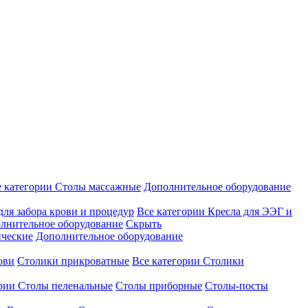
е категории
Столы массажные
Дополнительное оборудование
для забора крови и процедур
Все категории
Кресла для ЭЭГ и
лнительное оборудование
Скрыть
ические
Дополнительное оборудование
ови
Столики прикроватные
Все категории
Столики
ории
Столы пеленальные
Столы приборные
Столы-посты