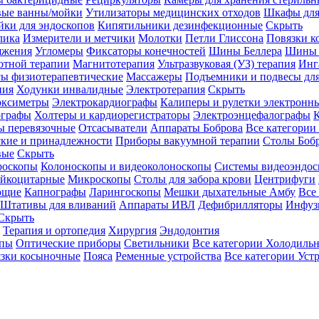
вые ванны/мойки
Утилизаторы медицинских отходов
Шкафы для
ки для эндоскопов
Кипятильники дезинфекционные
Скрыть
лика
Измерители и метчики
Молотки
Петли Глиссона
Повязки к
яжения
Угломеры
Фиксаторы конечностей
Шины Беллера
Шины 
отной терапии
Магнитотерапия
Ультразвуковая (УЗ) терапия
Инг
ы физиотерапевтические
Массажеры
Подъемники и подвесы дл
пия
Ходунки инвалидные
Электротерапия
Скрыть
оксиметры
Электрокардиографы
Калиперы и рулетки электронн
графы
Холтеры и кардиорегистраторы
Электроэнцефалографы
К
ы перевязочные
Отсасыватели
Аппараты Боброва
Все категории
ские и принадлежности
Приборы вакуумной терапии
Столы Боб
вые
Скрыть
роскопы
Колоноскопы и видеоколоноскопы
Системы видеоэндос
ейкоцитарные
Микроскопы
Столы для забора крови
Центрифуги
ющие
Капнографы
Ларингоскопы
Мешки дыхательные Амбу
Все
Штативы для вливаний
Аппараты ИВЛ
Дефибрилляторы
Инфуз
Скрыть
Терапия и ортопедия
Хирургия
Эндодонтия
упы
Оптические приборы
Светильники
Все категории
Холодильн
зки косыночные
Пояса
Ременные устройства
Все категории
Уст