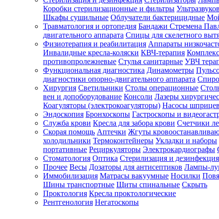
Коробки стерилизационные и фильтры
Ультразвуко
Шкафы сушильные
Облучатели бактерицидные
Мой
Травматология и ортопедия
Бандажи Стремена Пав
Зарегистрироваться
двигательного аппарата
Спицы для скелетного выт
Физиотерапия и реабилитация
Аппараты низкочаст
Инвалидные кресла-коляски
КВЧ-терапия
Комплекс
противопролежневые
Стулья санитарные
УВЧ тера
Функциональная диагностика
Динамометры
Пульс
Зачем
диагностики опорно-двигательного аппарата
Спиро
регистрироваться?
Хирургия
Светильники
Столы операционные
Стол
вен и допоборудование
Консоли
Лазеры хирургиче
Все
Коагуляторы (электрокоагуляторы)
Насосы шприце
покупки
Эндоскопия
Бронхоскопы
Гастроскопы и видеогаст
в
одном
Служба крови
Кресла для забора крови
Счетчики л
месте
Скорая помощь
Аптечки
Жгуты кровоостанавлива
Личный
холодильники
Термоконтейнеры
Укладки и наборы
менеджер
портативные
Рециркуляторы
Электрокардиографы
Стоматология
Оптика
Стерилизация и дезинфекция
Отслеживание
статуса
Прочее
Весы
Дозаторы для антисептиков
Лампы-л
заказа
Иммобилизация
Матрасы вакуумные
Носилки
Повя
Шины транспортные
Щиты спинальные
Скрыть
Проктология
Кресла проктологические
Рентгенология
Негатоскопы