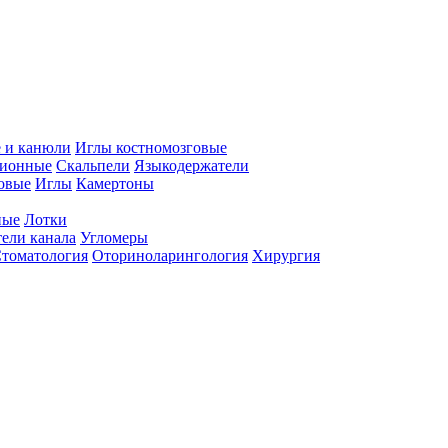
 и канюли
Иглы костномозговые
ционные
Скальпели
Языкодержатели
совые
Иглы
Камертоны
ные
Лотки
ели канала
Угломеры
томатология
Оториноларингология
Хирургия