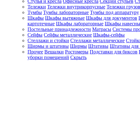
Стулья и кресла
Офисные кресла
Секции стульев
Ст
Тележки
Тележки внутрикорпусные
Тележки грузо
Тумбы
Тумбы лабораторные
Тумбы под аппаратуру
Шкафы
Шкафы вытяжные
Шкафы для документов
картотечные
Шкафы лабораторные
Шкафы навесны
Постельные принадлежности
Матрасы
Системы пр
Сейфы
Сейфы металлические
Шкафы-сейфы
Стеллажи и стойки
Стеллажи металлические
Стойк
Ширмы и штативы
Ширмы
Штативы
Штативы для 
Прочее
Вешалки
Ростомеры
Подставки для биксов
уборки помещений
Скрыть