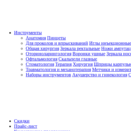
Инструменты
Анатомия
Пинцеты
Для проколов и впрыскиваний
Иглы инъекционные
Общая хирургия
Зеркала ректальные
Ножи ампута
Оториноларингология
Воронки ушные
Зеркала но
Офтальмология
Скальпели глазные
Стоматология
Терапия
Хирургия
Шприцы карпуль
Травматология и механотерапия
Метчики и измерит
Наборы инструментов
Акушерство и гинекология
С
Скидки
Прайс-лист