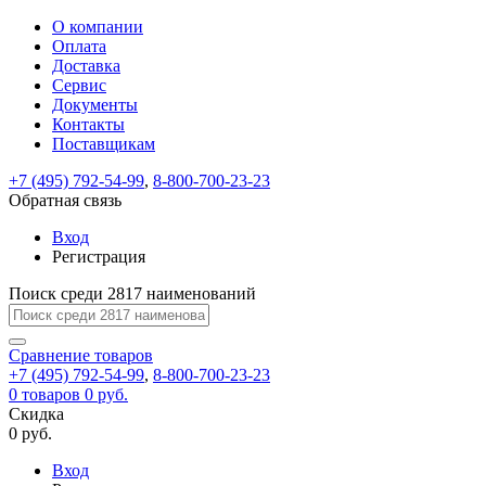
О компании
Восстановление
Обратная
Вход
Регистрация
Оплата
пароля
связь
На
Доставка
вашу
Сервис
почту
Только
Только
Документы
test@example.com
для
для
Ваше
Введите
Заполните
отправлена
Контакты
ИП
ИП
новый
Пароль
На
сообщение
ссылка.
форму.
и
и
Поставщикам
пароль
успешно
вашу
успешно
юр.
юр.
Перейдите
лиц
лиц
отправлено.
восстановлен
почту
+7 (495) 792-54-99
,
8-800-700-23-23
Мы
по
test@test.ru
ней
Обратная связь
отправим
для
отправлена
вам
завершения
Вход
ссылка.
регистрации.
ссылку
Регистрация
Войти
на
указанный
Поиск среди 2817 наименований
Перейдите
Сообщение
Ок
электронный
по
адрес,
ней
Сравнение
товаров
перейдя
для
+7 (495) 792-54-99
,
8-800-700-23-23
по
смены
Запомнить
Забыли
0
товаров
0 руб.
которой
пароля.
меня
пароль?
Скидка
Сменить
вы
0 руб.
сможете
пароль
Войти
Я принимаю условия
задать
Вход
пользовательского