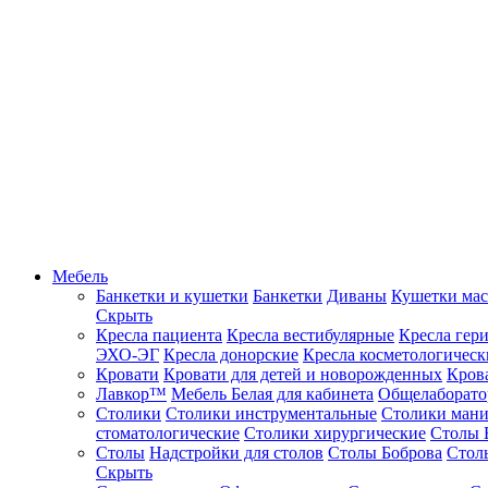
Мебель
Банкетки и кушетки
Банкетки
Диваны
Кушетки ма
Скрыть
Кресла пациента
Кресла вестибулярные
Кресла гер
ЭХО-ЭГ
Кресла донорские
Кресла косметологическ
Кровати
Кровати для детей и новорожденных
Кров
Лавкор™
Мебель Белая для кабинета
Общелаборато
Столики
Столики инструментальные
Столики ман
стоматологические
Столики хирургические
Столы 
Столы
Надстройки для столов
Столы Боброва
Стол
Скрыть