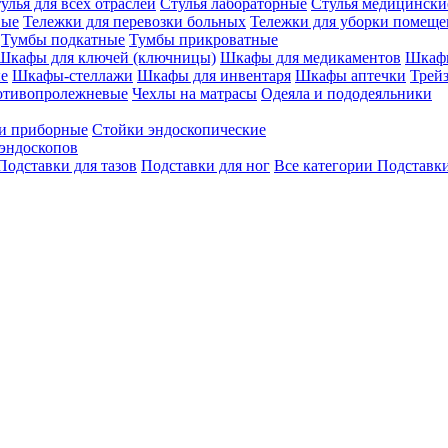
улья для всех отраслей
Стулья лабораторные
Стулья медицински
вые
Тележки для перевозки больных
Тележки для уборки помещ
Тумбы подкатные
Тумбы прикроватные
Шкафы для ключей (ключницы)
Шкафы для медикаментов
Шкафы
е
Шкафы-стеллажи
Шкафы для инвентаря
Шкафы аптечки
Трей
отивопролежневые
Чехлы на матрасы
Одеяла и пододеяльники
и приборные
Стойки эндоскопические
эндоскопов
Подставки для тазов
Подставки для ног
Все категории
Подставки