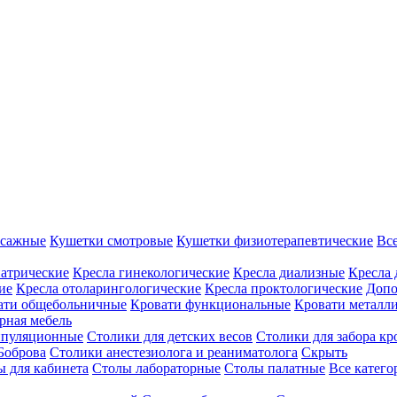
ссажные
Кушетки смотровые
Кушетки физиотерапевтические
Вс
иатрические
Кресла гинекологические
Кресла диализные
Кресла 
ие
Кресла отоларингологические
Кресла проктологические
Допо
ати общебольничные
Кровати функциональные
Кровати металл
рная мебель
ипуляционные
Столики для детских весов
Столики для забора кр
Боброва
Столики анестезиолога и реаниматолога
Скрыть
ы для кабинета
Столы лабораторные
Столы палатные
Все катег