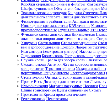
Коробки стерилизационные и фильтры
Ультразвуко
Шкафы сушильные
Облучатели бактерицидные
Мой
Травматология и ортопедия
Бандажи Стремена Пав
Зарегистрироваться
двигательного аппарата
Спицы для скелетного выт
Физиотерапия и реабилитация
Аппараты низкочаст
Инвалидные кресла-коляски
КВЧ-терапия
Комплекс
противопролежневые
Стулья санитарные
УВЧ тера
Функциональная диагностика
Динамометры
Пульс
Зачем
диагностики опорно-двигательного аппарата
Спиро
регистрироваться?
Хирургия
Светильники
Столы операционные
Стол
вен и допоборудование
Консоли
Лазеры хирургиче
Все
Коагуляторы (электрокоагуляторы)
Насосы шприце
покупки
Эндоскопия
Бронхоскопы
Гастроскопы и видеогаст
в
одном
Служба крови
Кресла для забора крови
Счетчики л
месте
Скорая помощь
Аптечки
Жгуты кровоостанавлива
Личный
холодильники
Термоконтейнеры
Укладки и наборы
менеджер
портативные
Рециркуляторы
Электрокардиографы
Стоматология
Оптика
Стерилизация и дезинфекция
Отслеживание
статуса
Прочее
Весы
Дозаторы для антисептиков
Лампы-л
заказа
Иммобилизация
Матрасы вакуумные
Носилки
Повя
Шины транспортные
Щиты спинальные
Скрыть
Проктология
Кресла проктологические
Рентгенология
Негатоскопы