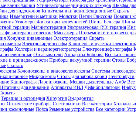
вые ванны/мойки
Утилизаторы медицинских отходов
Шкафы для
ки для эндоскопов
Кипятильники дезинфекционные
Скрыть
лика
Измерители и метчики
Молотки
Петли Глиссона
Повязки к
яжения
Угломеры
Фиксаторы конечностей
Шины Беллера
Шины 
отной терапии
Магнитотерапия
Ультразвуковая (УЗ) терапия
Инг
ы физиотерапевтические
Массажеры
Подъемники и подвесы дл
пия
Ходунки инвалидные
Электротерапия
Скрыть
оксиметры
Электрокардиографы
Калиперы и рулетки электронн
графы
Холтеры и кардиорегистраторы
Электроэнцефалографы
К
ы перевязочные
Отсасыватели
Аппараты Боброва
Все категории
ские и принадлежности
Приборы вакуумной терапии
Столы Боб
вые
Скрыть
роскопы
Колоноскопы и видеоколоноскопы
Системы видеоэндос
ейкоцитарные
Микроскопы
Столы для забора крови
Центрифуги
ющие
Капнографы
Ларингоскопы
Мешки дыхательные Амбу
Все
Штативы для вливаний
Аппараты ИВЛ
Дефибрилляторы
Инфуз
Скрыть
Терапия и ортопедия
Хирургия
Эндодонтия
упы
Оптические приборы
Светильники
Все категории
Холодильн
зки косыночные
Пояса
Ременные устройства
Все категории
Уст