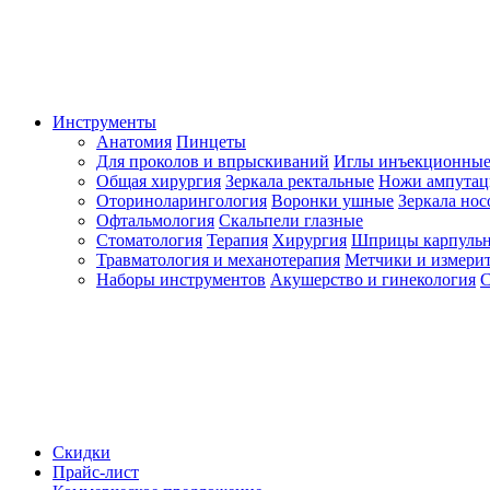
Инструменты
Анатомия
Пинцеты
Для проколов и впрыскиваний
Иглы инъекционные
Общая хирургия
Зеркала ректальные
Ножи ампута
Оториноларингология
Воронки ушные
Зеркала но
Офтальмология
Скальпели глазные
Стоматология
Терапия
Хирургия
Шприцы карпуль
Травматология и механотерапия
Метчики и измерит
Наборы инструментов
Акушерство и гинекология
С
Скидки
Прайс-лист