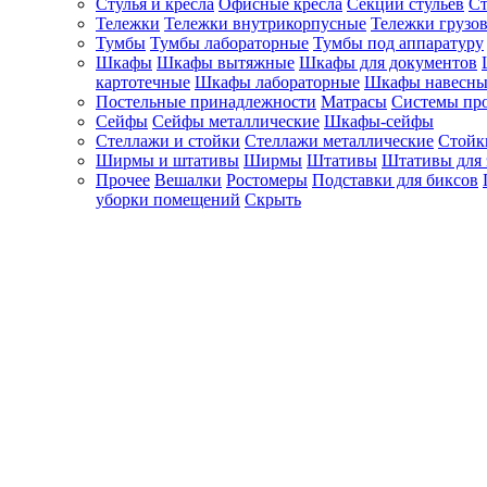
Стулья и кресла
Офисные кресла
Секции стульев
Ст
Тележки
Тележки внутрикорпусные
Тележки грузо
Тумбы
Тумбы лабораторные
Тумбы под аппаратуру
Шкафы
Шкафы вытяжные
Шкафы для документов
картотечные
Шкафы лабораторные
Шкафы навесны
Постельные принадлежности
Матрасы
Системы пр
Сейфы
Сейфы металлические
Шкафы-сейфы
Стеллажи и стойки
Стеллажи металлические
Стойк
Ширмы и штативы
Ширмы
Штативы
Штативы для 
Прочее
Вешалки
Ростомеры
Подставки для биксов
уборки помещений
Скрыть