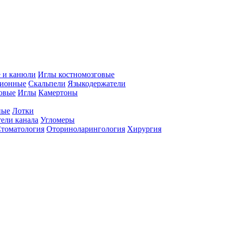
 и канюли
Иглы костномозговые
ционные
Скальпели
Языкодержатели
совые
Иглы
Камертоны
ные
Лотки
ели канала
Угломеры
томатология
Оториноларингология
Хирургия