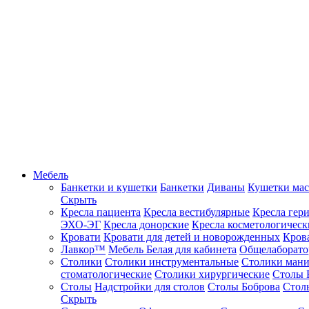
Мебель
Банкетки и кушетки
Банкетки
Диваны
Кушетки ма
Скрыть
Кресла пациента
Кресла вестибулярные
Кресла гер
ЭХО-ЭГ
Кресла донорские
Кресла косметологическ
Кровати
Кровати для детей и новорожденных
Кров
Лавкор™
Мебель Белая для кабинета
Общелаборато
Столики
Столики инструментальные
Столики ман
стоматологические
Столики хирургические
Столы 
Столы
Надстройки для столов
Столы Боброва
Стол
Скрыть