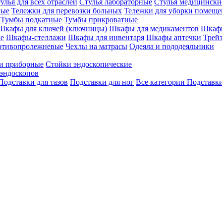
улья для всех отраслей
Стулья лабораторные
Стулья медицински
вые
Тележки для перевозки больных
Тележки для уборки помещ
Тумбы подкатные
Тумбы прикроватные
Шкафы для ключей (ключницы)
Шкафы для медикаментов
Шкафы
е
Шкафы-стеллажи
Шкафы для инвентаря
Шкафы аптечки
Трей
отивопролежневые
Чехлы на матрасы
Одеяла и пододеяльники
и приборные
Стойки эндоскопические
эндоскопов
Подставки для тазов
Подставки для ног
Все категории
Подставки