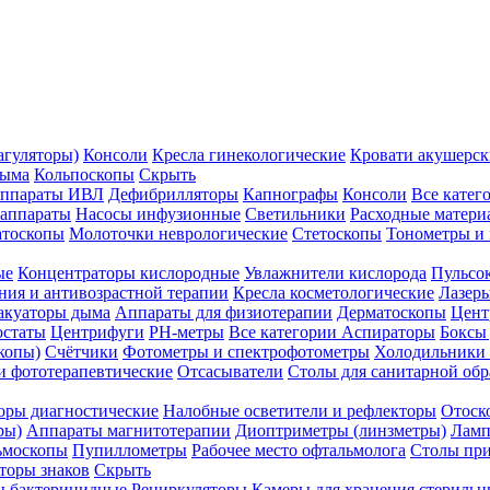
агуляторы)
Консоли
Кресла гинекологические
Кровати акушерск
дыма
Кольпоскопы
Скрыть
ппараты ИВЛ
Дефибрилляторы
Капнографы
Консоли
Все катег
 аппараты
Насосы инфузионные
Светильники
Расходные матери
атоскопы
Молоточки неврологические
Стетоскопы
Тонометры и
ые
Концентраторы кислородные
Увлажнители кислорода
Пульсо
ния и антивозрастной терапии
Кресла косметологические
Лазер
акуаторы дыма
Аппараты для физиотерапии
Дерматоскопы
Цент
остаты
Центрифуги
PH-метры
Все категории
Аспираторы
Боксы
копы)
Счётчики
Фотометры и спектрофотометры
Холодильники 
и фототерапевтические
Отсасыватели
Столы для санитарной обр
оры диагностические
Налобные осветители и рефлекторы
Отоск
ры)
Аппараты магнитотерапии
Диоптриметры (линзметры)
Ламп
ьмоскопы
Пупиллометры
Рабочее место офтальмолога
Столы пр
торы знаков
Скрыть
 бактерицидные
Рециркуляторы
Камеры для хранения стериль