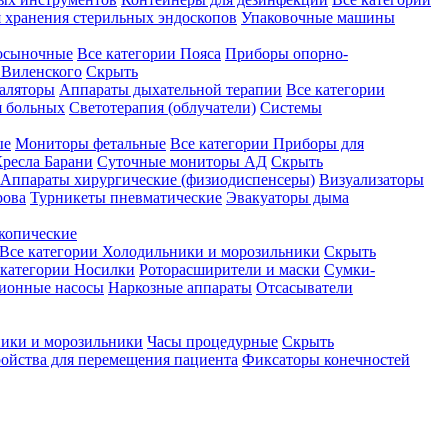
 хранения стерильных эндоскопов
Упаковочные машины
осыночные
Все категории
Пояса
Приборы опорно-
Виленского
Скрыть
аляторы
Аппараты дыхательной терапии
Все категории
я больных
Светотерапия (облучатели)
Системы
ые
Мониторы фетальные
Все категории
Приборы для
ресла Барани
Суточные мониторы АД
Скрыть
Аппараты хирургические (физиодиспенсеры)
Визуализаторы
рова
Турникеты пневматические
Эвакуаторы дыма
копические
Все категории
Холодильники и морозильники
Скрыть
 категории
Носилки
Роторасширители и маски
Сумки-
ионные насосы
Наркозные аппараты
Отсасыватели
ики и морозильники
Часы процедурные
Скрыть
ройства для перемещения пациента
Фиксаторы конечностей