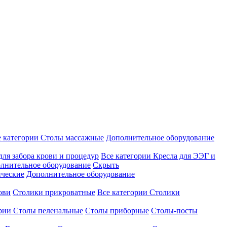
е категории
Столы массажные
Дополнительное оборудование
для забора крови и процедур
Все категории
Кресла для ЭЭГ и
лнительное оборудование
Скрыть
ические
Дополнительное оборудование
ови
Столики прикроватные
Все категории
Столики
ории
Столы пеленальные
Столы приборные
Столы-посты