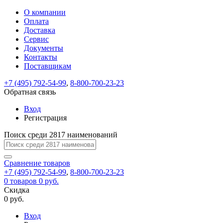
О компании
Восстановление
Обратная
Вход
Регистрация
Оплата
пароля
связь
На
Доставка
вашу
Сервис
почту
Только
Только
Документы
test@example.com
для
для
Ваше
Введите
Заполните
отправлена
Контакты
ИП
ИП
новый
Пароль
На
сообщение
ссылка.
форму.
и
и
Поставщикам
пароль
успешно
вашу
успешно
юр.
юр.
Перейдите
лиц
лиц
отправлено.
восстановлен
почту
+7 (495) 792-54-99
,
8-800-700-23-23
Мы
по
test@test.ru
ней
Обратная связь
отправим
для
отправлена
вам
завершения
Вход
ссылка.
регистрации.
ссылку
Регистрация
Войти
на
указанный
Поиск среди 2817 наименований
Перейдите
Сообщение
Ок
электронный
по
адрес,
ней
Сравнение
товаров
перейдя
для
+7 (495) 792-54-99
,
8-800-700-23-23
по
смены
Запомнить
Забыли
0
товаров
0 руб.
которой
пароля.
меня
пароль?
Скидка
Сменить
вы
0 руб.
сможете
пароль
Войти
Я принимаю условия
задать
Вход
пользовательского