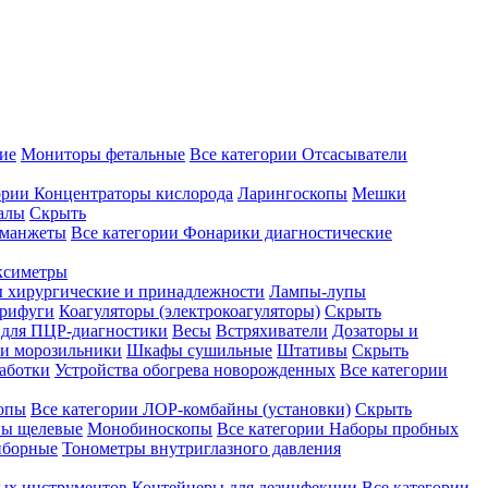
ие
Мониторы фетальные
Все категории
Отсасыватели
ории
Концентраторы кислорода
Ларингоскопы
Мешки
алы
Скрыть
 манжеты
Все категории
Фонарики диагностические
ксиметры
ы хирургические и принадлежности
Лампы-лупы
рифуги
Коагуляторы (электрокоагуляторы)
Скрыть
 для ПЦР-диагностики
Весы
Встряхиватели
Дозаторы и
и морозильники
Шкафы сушильные
Штативы
Скрыть
аботки
Устройства обогрева новорожденных
Все категории
опы
Все категории
ЛОР-комбайны (установки)
Скрыть
ы щелевые
Монобиноскопы
Все категории
Наборы пробных
иборные
Тонометры внутриглазного давления
ных инструментов
Контейнеры для дезинфекции
Все категории