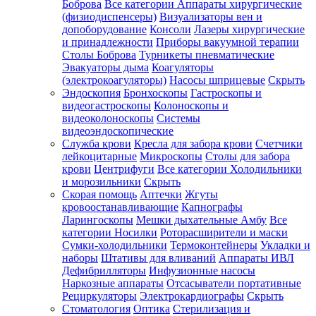
Боброва
Все категории
Аппараты хирургические
(физиодиспенсеры)
Визуализаторы вен и
допоборудование
Консоли
Лазеры хирургические
и принадлежности
Приборы вакуумной терапии
Столы Боброва
Турникеты пневматические
Эвакуаторы дыма
Коагуляторы
(электрокоагуляторы)
Насосы шприцевые
Скрыть
Эндоскопия
Бронхоскопы
Гастроскопы и
видеогастроскопы
Колоноскопы и
видеоколоноскопы
Системы
видеоэндоскопические
Служба крови
Кресла для забора крови
Счетчики
лейкоцитарные
Микроскопы
Столы для забора
крови
Центрифуги
Все категории
Холодильники
и морозильники
Скрыть
Скорая помощь
Аптечки
Жгуты
кровоостанавливающие
Капнографы
Ларингоскопы
Мешки дыхательные Амбу
Все
категории
Носилки
Роторасширители и маски
Сумки-холодильники
Термоконтейнеры
Укладки и
наборы
Штативы для вливаний
Аппараты ИВЛ
Дефибрилляторы
Инфузионные насосы
Наркозные аппараты
Отсасыватели портативные
Рециркуляторы
Электрокардиографы
Скрыть
Стоматология
Оптика
Стерилизация и