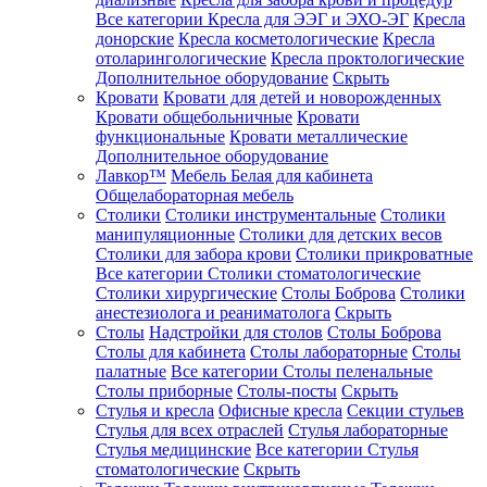
Все категории
Кресла для ЭЭГ и ЭХО-ЭГ
Кресла
донорские
Кресла косметологические
Кресла
отоларингологические
Кресла проктологические
Дополнительное оборудование
Скрыть
Кровати
Кровати для детей и новорожденных
Кровати общебольничные
Кровати
функциональные
Кровати металлические
Дополнительное оборудование
Лавкор™
Мебель Белая для кабинета
Общелабораторная мебель
Столики
Столики инструментальные
Столики
манипуляционные
Столики для детских весов
Столики для забора крови
Столики прикроватные
Все категории
Столики стоматологические
Столики хирургические
Столы Боброва
Столики
анестезиолога и реаниматолога
Скрыть
Столы
Надстройки для столов
Столы Боброва
Столы для кабинета
Столы лабораторные
Столы
палатные
Все категории
Столы пеленальные
Столы приборные
Столы-посты
Скрыть
Стулья и кресла
Офисные кресла
Секции стульев
Стулья для всех отраслей
Стулья лабораторные
Стулья медицинские
Все категории
Стулья
стоматологические
Скрыть