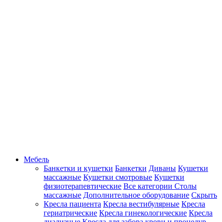
Мебель
Банкетки и кушетки
Банкетки
Диваны
Кушетки
массажные
Кушетки смотровые
Кушетки
физиотерапевтические
Все категории
Столы
массажные
Дополнительное оборудование
Скрыть
Кресла пациента
Кресла вестибулярные
Кресла
гериатрические
Кресла гинекологические
Кресла
диализные
Кресла для забора крови и процедур