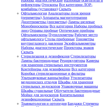
Наборы диагностические
Налобные осветители и
рефлекторы
Отоскопы
Все категории
ЛОР-
комбайны (установки)
Скрыть
Офтальмология
Анализаторы поля зрения
(периметры)
Аппараты магнитотерапии
Диоптриметры (линзметры)
Лампы щелевые
Монобиноскопы
Все категории
Наборы пробных
линз
Оправы пробные
Оптические приборы
Офтальмоскопы
Пупиллометры
Рабочее место
офтальмолога
Столы приборные
Тонометры
внутриглазного давления
Экзофтальмометры
Наборы диагностические
Проекторы знаков
Скрыть
Стерилизация и дезинфекция
Стерилизаторы
Лампы бактерицидные
Рециркуляторы
Камеры
для хранения стерильных инструментов
Контейнеры для дезинфекции
Все категории
Коробки стерилизационные и фильтры
Ультразвуковые ванны/мойки
Утилизаторы
медицинских отходов
Шкафы для хранения
стерильных эндоскопов
Упаковочные машины
Шкафы сушильные
Облучатели бактерицидные
Мойки для эндоскопов
Кипятильники
дезинфекционные
Скрыть
Травматология и ортопедия
Бандажи Стремена