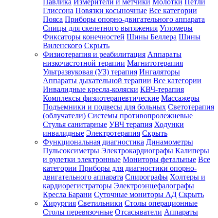
Павлика
Измерители и метчики
Молотки
Петли
Глиссона
Повязки косыночные
Все категории
Пояса
Приборы опорно-двигательного аппарата
Спицы для скелетного вытяжения
Угломеры
Фиксаторы конечностей
Шины Беллера
Шины
Виленского
Скрыть
Физиотерапия и реабилитация
Аппараты
низкочастотной терапии
Магнитотерапия
Ультразвуковая (УЗ) терапия
Ингаляторы
Аппараты дыхательной терапии
Все категории
Инвалидные кресла-коляски
КВЧ-терапия
Комплексы физиотерапевтические
Массажеры
Подъемники и подвесы для больных
Светотерапия
(облучатели)
Системы противопролежневые
Стулья санитарные
УВЧ терапия
Ходунки
инвалидные
Электротерапия
Скрыть
Функциональная диагностика
Динамометры
Пульсоксиметры
Электрокардиографы
Калиперы
и рулетки электронные
Мониторы фетальные
Все
категории
Приборы для диагностики опорно-
двигательного аппарата
Спирографы
Холтеры и
кардиорегистраторы
Электроэнцефалографы
Кресла Барани
Суточные мониторы АД
Скрыть
Хирургия
Светильники
Столы операционные
Столы перевязочные
Отсасыватели
Аппараты