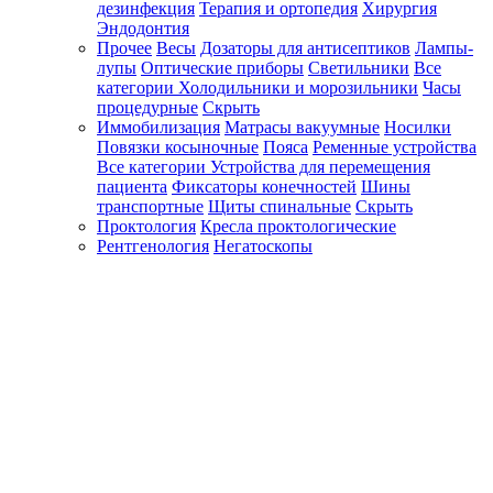
дезинфекция
Терапия и ортопедия
Хирургия
Эндодонтия
Прочее
Весы
Дозаторы для антисептиков
Лампы-
лупы
Оптические приборы
Светильники
Все
категории
Холодильники и морозильники
Часы
процедурные
Скрыть
Иммобилизация
Матрасы вакуумные
Носилки
Повязки косыночные
Пояса
Ременные устройства
Все категории
Устройства для перемещения
пациента
Фиксаторы конечностей
Шины
транспортные
Щиты спинальные
Скрыть
Проктология
Кресла проктологические
Рентгенология
Негатоскопы