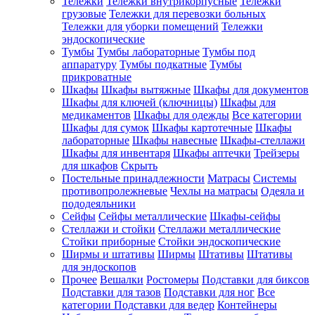
Тележки
Тележки внутрикорпусные
Тележки
грузовые
Тележки для перевозки больных
Тележки для уборки помещений
Тележки
эндоскопические
Тумбы
Тумбы лабораторные
Тумбы под
аппаратуру
Тумбы подкатные
Тумбы
прикроватные
Шкафы
Шкафы вытяжные
Шкафы для документов
Шкафы для ключей (ключницы)
Шкафы для
медикаментов
Шкафы для одежды
Все категории
Шкафы для сумок
Шкафы картотечные
Шкафы
лабораторные
Шкафы навесные
Шкафы-стеллажи
Шкафы для инвентаря
Шкафы аптечки
Трейзеры
для шкафов
Скрыть
Постельные принадлежности
Матрасы
Системы
противопролежневые
Чехлы на матрасы
Одеяла и
пододеяльники
Сейфы
Сейфы металлические
Шкафы-сейфы
Стеллажи и стойки
Стеллажи металлические
Стойки приборные
Стойки эндоскопические
Ширмы и штативы
Ширмы
Штативы
Штативы
для эндоскопов
Прочее
Вешалки
Ростомеры
Подставки для биксов
Подставки для тазов
Подставки для ног
Все
категории
Подставки для ведер
Контейнеры