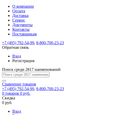
О компании
Восстановление
Обратная
Вход
Регистрация
Оплата
пароля
связь
На
Доставка
вашу
Сервис
почту
Только
Только
Документы
test@example.com
для
для
Ваше
Введите
Заполните
отправлена
ИП
ИП
Контакты
новый
Пароль
На
сообщение
форму.
ссылка.
и
и
пароль
Поставщикам
успешно
вашу
успешно
юр.
юр.
Перейдите
отправлено.
лиц
лиц
восстановлен
почту
Мы
+7 (495) 792-54-99
,
8-800-700-23-23
по
test@test.ru
ней
отправим
Обратная связь
для
отправлена
вам
завершения
ссылка.
Вход
регистрации.
ссылку
Регистрация
Войти
на
указанный
Перейдите
Сообщение
Поиск среди 2817 наименований
Ок
электронный
по
адрес,
ней
перейдя
Сравнение
для
товаров
по
+7 (495) 792-54-99
,
8-800-700-23-23
смены
Запомнить
Забыли
0
товаров
которой
0 руб.
пароля.
меня
пароль?
Сменить
Скидка
вы
0 руб.
сможете
пароль
Я принимаю условия
Войти
задать
пользовательского
Вход
новый
соглашения
и