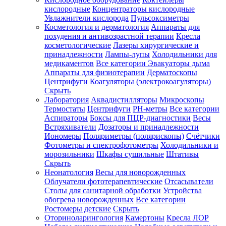
кислородные
Концентраторы кислородные
Увлажнители кислорода
Пульсоксиметры
Косметология и дерматология
Аппараты для
Зарегистрироваться
похудения и антивозрастной терапии
Кресла
косметологические
Лазеры хирургические и
принадлежности
Лампы-лупы
Холодильники для
медикаментов
Все категории
Эвакуаторы дыма
Аппараты для физиотерапии
Дерматоскопы
Зачем
Центрифуги
Коагуляторы (электрокоагуляторы)
регистрироваться?
Скрыть
Лаборатория
Аквадистилляторы
Микроскопы
Все
Термостаты
Центрифуги
PH-метры
Все категории
покупки
в
Аспираторы
Боксы для ПЦР-диагностики
Весы
одном
Встряхиватели
Дозаторы и принадлежности
месте
Иономеры
Поляриметры (полярископы)
Счётчики
Личный
Фотометры и спектрофотометры
Холодильники и
менеджер
морозильники
Шкафы сушильные
Штативы
Отслеживание
Скрыть
статуса
Неонатология
Весы для новорожденных
заказа
Облучатели фототерапевтические
Отсасыватели
Столы для санитарной обработки
Устройства
обогрева новорожденных
Все категории
Ростомеры детские
Скрыть
Оториноларингология
Камертоны
Кресла ЛОР