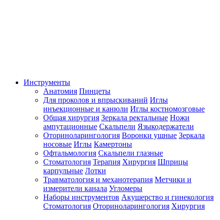
Инструменты
Анатомия
Пинцеты
Для проколов и впрыскиваний
Иглы
инъекционные и канюли
Иглы костномозговые
Общая хирургия
Зеркала ректальные
Ножи
ампутационные
Скальпели
Языкодержатели
Оториноларингология
Воронки ушные
Зеркала
носовые
Иглы
Камертоны
Офтальмология
Скальпели глазные
Стоматология
Терапия
Хирургия
Шприцы
карпульные
Лотки
Травматология и механотерапия
Метчики и
измерители канала
Угломеры
Наборы инструментов
Акушерство и гинекология
Стоматология
Оториноларингология
Хирургия