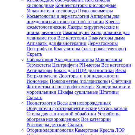
кислородные
Концентраторы кислородные
Увлажнители кислорода
Пульсоксиметры
Косметология и дерматология
Аппараты для
Зарегистрироваться
похудения и антивозрастной терапии
Кресла
косметологические
Лазеры хирургические и
принадлежности
Лампы-лупы
Холодильники для
медикаментов
Все категории
Эвакуаторы дыма
Аппараты для физиотерапии
Дерматоскопы
Зачем
Центрифуги
Коагуляторы (электрокоагуляторы)
регистрироваться?
Скрыть
Лаборатория
Аквадистилляторы
Микроскопы
Все
Термостаты
Центрифуги
PH-метры
Все категории
покупки
в
Аспираторы
Боксы для ПЦР-диагностики
Весы
одном
Встряхиватели
Дозаторы и принадлежности
месте
Иономеры
Поляриметры (полярископы)
Счётчики
Личный
Фотометры и спектрофотометры
Холодильники и
менеджер
морозильники
Шкафы сушильные
Штативы
Отслеживание
Скрыть
статуса
Неонатология
Весы для новорожденных
заказа
Облучатели фототерапевтические
Отсасыватели
Столы для санитарной обработки
Устройства
обогрева новорожденных
Все категории
Ростомеры детские
Скрыть
Оториноларингология
Камертоны
Кресла ЛОР