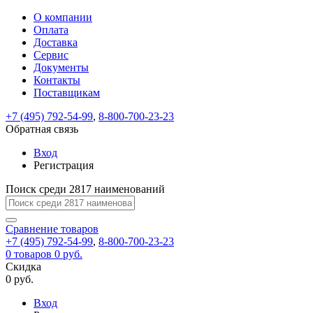
О компании
Восстановление
Обратная
Вход
Регистрация
Оплата
пароля
связь
На
Доставка
вашу
Сервис
почту
Только
Только
Документы
test@example.com
для
для
Ваше
Введите
Заполните
отправлена
ИП
ИП
Контакты
новый
Пароль
На
сообщение
форму.
ссылка.
и
и
пароль
Поставщикам
успешно
вашу
успешно
юр.
юр.
Перейдите
отправлено.
лиц
лиц
восстановлен
почту
Мы
+7 (495) 792-54-99
,
8-800-700-23-23
по
test@test.ru
ней
отправим
Обратная связь
для
отправлена
вам
завершения
ссылка.
Вход
регистрации.
ссылку
Регистрация
Войти
на
указанный
Перейдите
Сообщение
Поиск среди 2817 наименований
Ок
электронный
по
адрес,
ней
перейдя
Сравнение
для
товаров
по
+7 (495) 792-54-99
,
8-800-700-23-23
смены
Запомнить
Забыли
0
товаров
которой
0 руб.
пароля.
меня
пароль?
Сменить
Скидка
вы
0 руб.
сможете
пароль
Я принимаю условия
Войти
задать
пользовательского
Вход
новый
соглашения
и