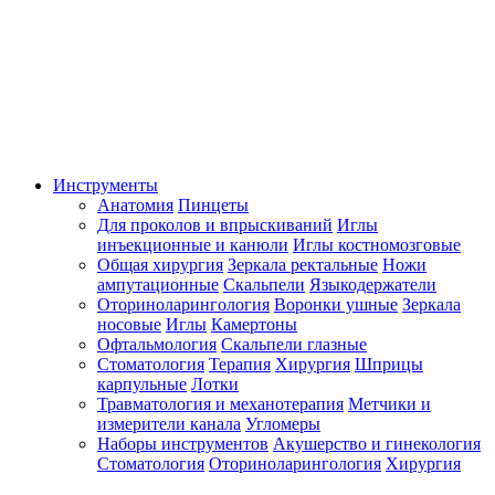
Инструменты
Анатомия
Пинцеты
Для проколов и впрыскиваний
Иглы
инъекционные и канюли
Иглы костномозговые
Общая хирургия
Зеркала ректальные
Ножи
ампутационные
Скальпели
Языкодержатели
Оториноларингология
Воронки ушные
Зеркала
носовые
Иглы
Камертоны
Офтальмология
Скальпели глазные
Стоматология
Терапия
Хирургия
Шприцы
карпульные
Лотки
Травматология и механотерапия
Метчики и
измерители канала
Угломеры
Наборы инструментов
Акушерство и гинекология
Стоматология
Оториноларингология
Хирургия