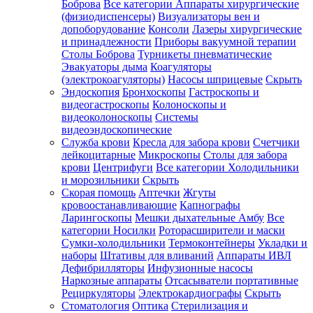
Боброва
Все категории
Аппараты хирургические
(физиодиспенсеры)
Визуализаторы вен и
допоборудование
Консоли
Лазеры хирургические
и принадлежности
Приборы вакуумной терапии
Столы Боброва
Турникеты пневматические
Эвакуаторы дыма
Коагуляторы
(электрокоагуляторы)
Насосы шприцевые
Скрыть
Эндоскопия
Бронхоскопы
Гастроскопы и
видеогастроскопы
Колоноскопы и
видеоколоноскопы
Системы
видеоэндоскопические
Служба крови
Кресла для забора крови
Счетчики
лейкоцитарные
Микроскопы
Столы для забора
крови
Центрифуги
Все категории
Холодильники
и морозильники
Скрыть
Скорая помощь
Аптечки
Жгуты
кровоостанавливающие
Капнографы
Ларингоскопы
Мешки дыхательные Амбу
Все
категории
Носилки
Роторасширители и маски
Сумки-холодильники
Термоконтейнеры
Укладки и
наборы
Штативы для вливаний
Аппараты ИВЛ
Дефибрилляторы
Инфузионные насосы
Наркозные аппараты
Отсасыватели портативные
Рециркуляторы
Электрокардиографы
Скрыть
Стоматология
Оптика
Стерилизация и