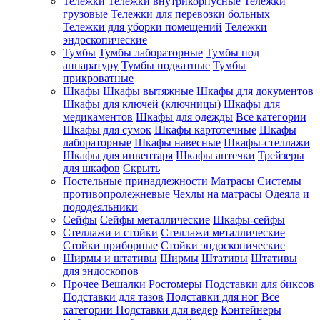
Тележки
Тележки внутрикорпусные
Тележки
грузовые
Тележки для перевозки больных
Тележки для уборки помещений
Тележки
эндоскопические
Тумбы
Тумбы лабораторные
Тумбы под
аппаратуру
Тумбы подкатные
Тумбы
прикроватные
Шкафы
Шкафы вытяжные
Шкафы для документов
Шкафы для ключей (ключницы)
Шкафы для
медикаментов
Шкафы для одежды
Все категории
Шкафы для сумок
Шкафы картотечные
Шкафы
лабораторные
Шкафы навесные
Шкафы-стеллажи
Шкафы для инвентаря
Шкафы аптечки
Трейзеры
для шкафов
Скрыть
Постельные принадлежности
Матрасы
Системы
противопролежневые
Чехлы на матрасы
Одеяла и
пододеяльники
Сейфы
Сейфы металлические
Шкафы-сейфы
Стеллажи и стойки
Стеллажи металлические
Стойки приборные
Стойки эндоскопические
Ширмы и штативы
Ширмы
Штативы
Штативы
для эндоскопов
Прочее
Вешалки
Ростомеры
Подставки для биксов
Подставки для тазов
Подставки для ног
Все
категории
Подставки для ведер
Контейнеры