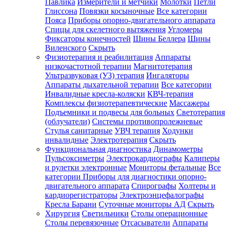
Павлика
Измерители и метчики
Молотки
Петли
Глиссона
Повязки косыночные
Все категории
Пояса
Приборы опорно-двигательного аппарата
Спицы для скелетного вытяжения
Угломеры
Фиксаторы конечностей
Шины Беллера
Шины
Виленского
Скрыть
Физиотерапия и реабилитация
Аппараты
низкочастотной терапии
Магнитотерапия
Ультразвуковая (УЗ) терапия
Ингаляторы
Аппараты дыхательной терапии
Все категории
Инвалидные кресла-коляски
КВЧ-терапия
Комплексы физиотерапевтические
Массажеры
Подъемники и подвесы для больных
Светотерапия
(облучатели)
Системы противопролежневые
Стулья санитарные
УВЧ терапия
Ходунки
инвалидные
Электротерапия
Скрыть
Функциональная диагностика
Динамометры
Пульсоксиметры
Электрокардиографы
Калиперы
и рулетки электронные
Мониторы фетальные
Все
категории
Приборы для диагностики опорно-
двигательного аппарата
Спирографы
Холтеры и
кардиорегистраторы
Электроэнцефалографы
Кресла Барани
Суточные мониторы АД
Скрыть
Хирургия
Светильники
Столы операционные
Столы перевязочные
Отсасыватели
Аппараты