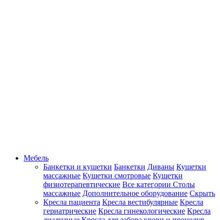
Мебель
Банкетки и кушетки
Банкетки
Диваны
Кушетки
массажные
Кушетки смотровые
Кушетки
физиотерапевтические
Все категории
Столы
массажные
Дополнительное оборудование
Скрыть
Кресла пациента
Кресла вестибулярные
Кресла
гериатрические
Кресла гинекологические
Кресла
диализные
Кресла для забора крови и процедур