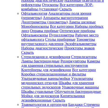
Наборы диагностические
Налобные осветители и
рефлекторы
Отоскопы
Все категории
ЛОР-
комбайны (установки)
Скрыть
Офтальмология
Анализаторы поля зрения
(периметры)
Аппараты магнитотерапии
Диоптриметры (линзметры)
Лампы щелевые
Монобиноскопы
Все категории
Наборы пробных
линз
Оправы пробные
Оптические приборы
Офтальмоскопы
Пупиллометры
Рабочее место
офтальмолога
Столы приборные
Тонометры
внутриглазного давления
Экзофтальмометры
Наборы диагностические
Проекторы знаков
Скрыть
Стерилизация и дезинфекция
Стерилизаторы
Лампы бактерицидные
Рециркуляторы
Камеры
для хранения стерильных инструментов
Контейнеры для дезинфекции
Все категории
Коробки стерилизационные и фильтры
Ультразвуковые ванны/мойки
Утилизаторы
медицинских отходов
Шкафы для хранения
стерильных эндоскопов
Упаковочные машины
Шкафы сушильные
Облучатели бактерицидные
Мойки для эндоскопов
Кипятильники
дезинфекционные
Скрыть
Травматология и ортопедия
Бандажи Стремена