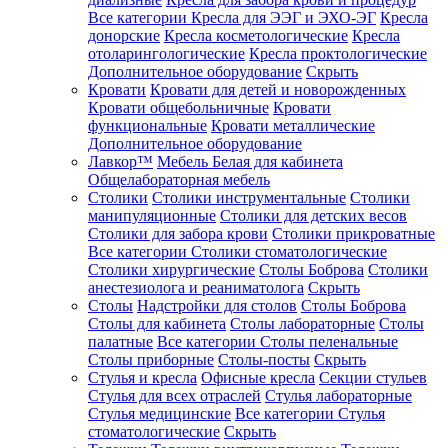
Все категории
Кресла для ЭЭГ и ЭХО-ЭГ
Кресла
донорские
Кресла косметологические
Кресла
отоларингологические
Кресла проктологические
Дополнительное оборудование
Скрыть
Кровати
Кровати для детей и новорожденных
Кровати общебольничные
Кровати
функциональные
Кровати металлические
Дополнительное оборудование
Лавкор™
Мебель Белая для кабинета
Общелабораторная мебель
Столики
Столики инструментальные
Столики
манипуляционные
Столики для детских весов
Столики для забора крови
Столики прикроватные
Все категории
Столики стоматологические
Столики хирургические
Столы Боброва
Столики
анестезиолога и реаниматолога
Скрыть
Столы
Надстройки для столов
Столы Боброва
Столы для кабинета
Столы лабораторные
Столы
палатные
Все категории
Столы пеленальные
Столы приборные
Столы-посты
Скрыть
Стулья и кресла
Офисные кресла
Секции стульев
Стулья для всех отраслей
Стулья лабораторные
Стулья медицинские
Все категории
Стулья
стоматологические
Скрыть