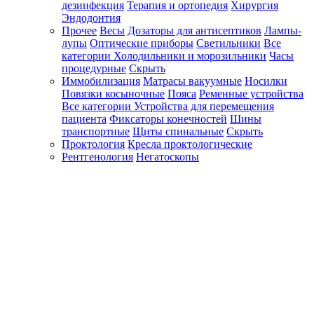
дезинфекция
Терапия и ортопедия
Хирургия
Эндодонтия
Прочее
Весы
Дозаторы для антисептиков
Лампы-
лупы
Оптические приборы
Светильники
Все
категории
Холодильники и морозильники
Часы
процедурные
Скрыть
Иммобилизация
Матрасы вакуумные
Носилки
Повязки косыночные
Пояса
Ременные устройства
Все категории
Устройства для перемещения
пациента
Фиксаторы конечностей
Шины
транспортные
Щиты спинальные
Скрыть
Проктология
Кресла проктологические
Рентгенология
Негатоскопы