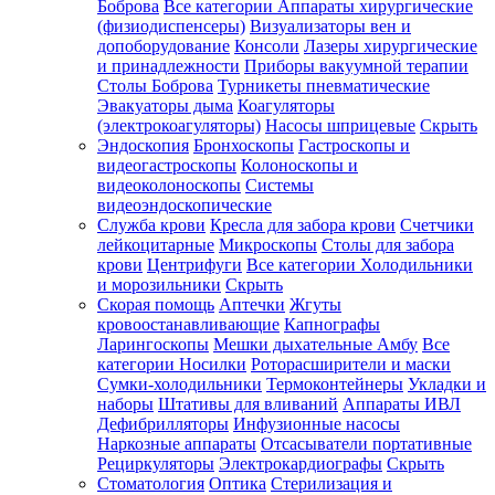
Боброва
Все категории
Аппараты хирургические
(физиодиспенсеры)
Визуализаторы вен и
допоборудование
Консоли
Лазеры хирургические
и принадлежности
Приборы вакуумной терапии
Столы Боброва
Турникеты пневматические
Эвакуаторы дыма
Коагуляторы
(электрокоагуляторы)
Насосы шприцевые
Скрыть
Эндоскопия
Бронхоскопы
Гастроскопы и
видеогастроскопы
Колоноскопы и
видеоколоноскопы
Системы
видеоэндоскопические
Служба крови
Кресла для забора крови
Счетчики
лейкоцитарные
Микроскопы
Столы для забора
крови
Центрифуги
Все категории
Холодильники
и морозильники
Скрыть
Скорая помощь
Аптечки
Жгуты
кровоостанавливающие
Капнографы
Ларингоскопы
Мешки дыхательные Амбу
Все
категории
Носилки
Роторасширители и маски
Сумки-холодильники
Термоконтейнеры
Укладки и
наборы
Штативы для вливаний
Аппараты ИВЛ
Дефибрилляторы
Инфузионные насосы
Наркозные аппараты
Отсасыватели портативные
Рециркуляторы
Электрокардиографы
Скрыть
Стоматология
Оптика
Стерилизация и