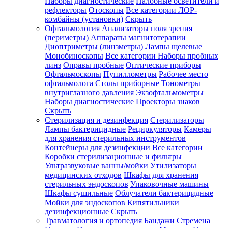
Наборы диагностические
Налобные осветители и
рефлекторы
Отоскопы
Все категории
ЛОР-
комбайны (установки)
Скрыть
Офтальмология
Анализаторы поля зрения
(периметры)
Аппараты магнитотерапии
Диоптриметры (линзметры)
Лампы щелевые
Монобиноскопы
Все категории
Наборы пробных
линз
Оправы пробные
Оптические приборы
Офтальмоскопы
Пупиллометры
Рабочее место
офтальмолога
Столы приборные
Тонометры
внутриглазного давления
Экзофтальмометры
Наборы диагностические
Проекторы знаков
Скрыть
Стерилизация и дезинфекция
Стерилизаторы
Лампы бактерицидные
Рециркуляторы
Камеры
для хранения стерильных инструментов
Контейнеры для дезинфекции
Все категории
Коробки стерилизационные и фильтры
Ультразвуковые ванны/мойки
Утилизаторы
медицинских отходов
Шкафы для хранения
стерильных эндоскопов
Упаковочные машины
Шкафы сушильные
Облучатели бактерицидные
Мойки для эндоскопов
Кипятильники
дезинфекционные
Скрыть
Травматология и ортопедия
Бандажи Стремена