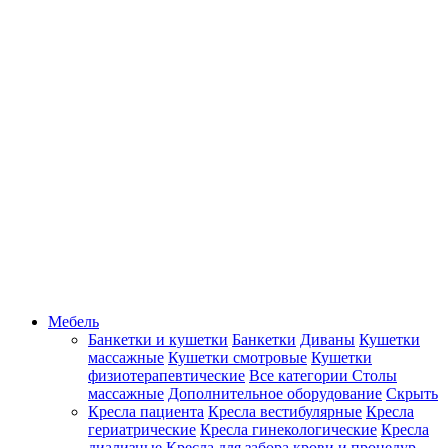
Мебель
Банкетки и кушетки
Банкетки
Диваны
Кушетки
массажные
Кушетки смотровые
Кушетки
физиотерапевтические
Все категории
Столы
массажные
Дополнительное оборудование
Скрыть
Кресла пациента
Кресла вестибулярные
Кресла
гериатрические
Кресла гинекологические
Кресла
диализные
Кресла для забора крови и процедур