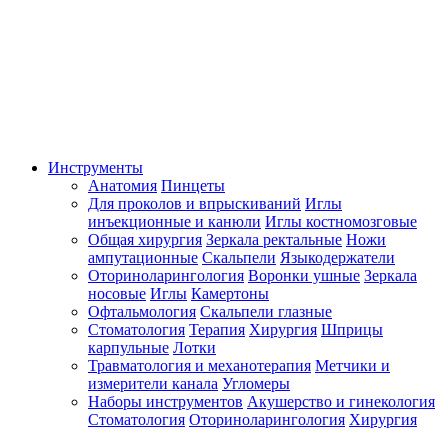
Инструменты
Анатомия
Пинцеты
Для проколов и впрыскиваний
Иглы
инъекционные и канюли
Иглы костномозговые
Общая хирургия
Зеркала ректальные
Ножи
ампутационные
Скальпели
Языкодержатели
Оториноларингология
Воронки ушные
Зеркала
носовые
Иглы
Камертоны
Офтальмология
Скальпели глазные
Стоматология
Терапия
Хирургия
Шприцы
карпульные
Лотки
Травматология и механотерапия
Метчики и
измерители канала
Угломеры
Наборы инструментов
Акушерство и гинекология
Стоматология
Оториноларингология
Хирургия