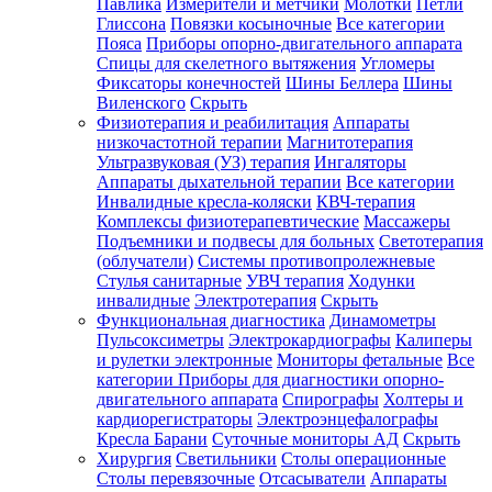
Павлика
Измерители и метчики
Молотки
Петли
Глиссона
Повязки косыночные
Все категории
Пояса
Приборы опорно-двигательного аппарата
Спицы для скелетного вытяжения
Угломеры
Фиксаторы конечностей
Шины Беллера
Шины
Виленского
Скрыть
Физиотерапия и реабилитация
Аппараты
низкочастотной терапии
Магнитотерапия
Ультразвуковая (УЗ) терапия
Ингаляторы
Аппараты дыхательной терапии
Все категории
Инвалидные кресла-коляски
КВЧ-терапия
Комплексы физиотерапевтические
Массажеры
Подъемники и подвесы для больных
Светотерапия
(облучатели)
Системы противопролежневые
Стулья санитарные
УВЧ терапия
Ходунки
инвалидные
Электротерапия
Скрыть
Функциональная диагностика
Динамометры
Пульсоксиметры
Электрокардиографы
Калиперы
и рулетки электронные
Мониторы фетальные
Все
категории
Приборы для диагностики опорно-
двигательного аппарата
Спирографы
Холтеры и
кардиорегистраторы
Электроэнцефалографы
Кресла Барани
Суточные мониторы АД
Скрыть
Хирургия
Светильники
Столы операционные
Столы перевязочные
Отсасыватели
Аппараты