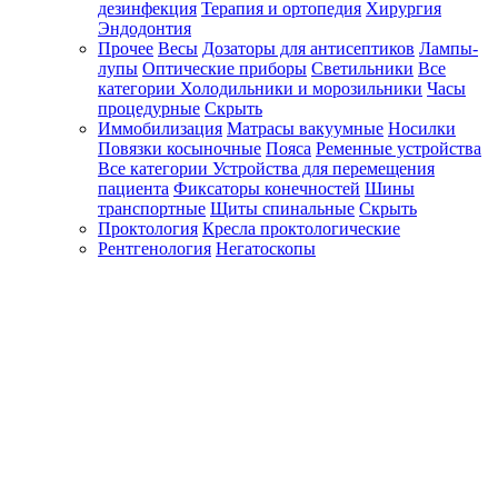
дезинфекция
Терапия и ортопедия
Хирургия
Эндодонтия
Прочее
Весы
Дозаторы для антисептиков
Лампы-
лупы
Оптические приборы
Светильники
Все
категории
Холодильники и морозильники
Часы
процедурные
Скрыть
Иммобилизация
Матрасы вакуумные
Носилки
Повязки косыночные
Пояса
Ременные устройства
Все категории
Устройства для перемещения
пациента
Фиксаторы конечностей
Шины
транспортные
Щиты спинальные
Скрыть
Проктология
Кресла проктологические
Рентгенология
Негатоскопы