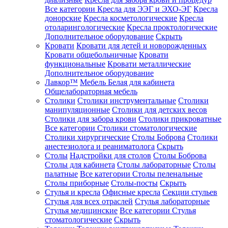
Все категории
Кресла для ЭЭГ и ЭХО-ЭГ
Кресла
донорские
Кресла косметологические
Кресла
отоларингологические
Кресла проктологические
Дополнительное оборудование
Скрыть
Кровати
Кровати для детей и новорожденных
Кровати общебольничные
Кровати
функциональные
Кровати металлические
Дополнительное оборудование
Лавкор™
Мебель Белая для кабинета
Общелабораторная мебель
Столики
Столики инструментальные
Столики
манипуляционные
Столики для детских весов
Столики для забора крови
Столики прикроватные
Все категории
Столики стоматологические
Столики хирургические
Столы Боброва
Столики
анестезиолога и реаниматолога
Скрыть
Столы
Надстройки для столов
Столы Боброва
Столы для кабинета
Столы лабораторные
Столы
палатные
Все категории
Столы пеленальные
Столы приборные
Столы-посты
Скрыть
Стулья и кресла
Офисные кресла
Секции стульев
Стулья для всех отраслей
Стулья лабораторные
Стулья медицинские
Все категории
Стулья
стоматологические
Скрыть