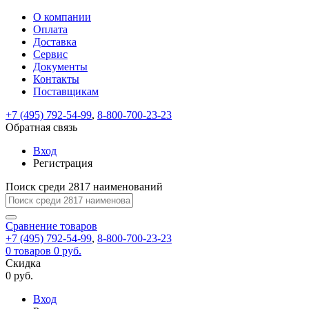
О компании
Восстановление
Обратная
Вход
Регистрация
Оплата
пароля
связь
На
Доставка
вашу
Сервис
почту
Только
Только
Документы
test@example.com
для
для
Ваше
Введите
Заполните
отправлена
ИП
ИП
Контакты
новый
Пароль
На
сообщение
форму.
ссылка.
и
и
пароль
Поставщикам
успешно
вашу
успешно
юр.
юр.
Перейдите
отправлено.
лиц
лиц
восстановлен
почту
Мы
+7 (495) 792-54-99
,
8-800-700-23-23
по
test@test.ru
ней
отправим
Обратная связь
для
отправлена
вам
завершения
ссылка.
Вход
регистрации.
ссылку
Регистрация
Войти
на
указанный
Перейдите
Сообщение
Поиск среди 2817 наименований
Ок
электронный
по
адрес,
ней
перейдя
Сравнение
для
товаров
по
+7 (495) 792-54-99
,
8-800-700-23-23
смены
Запомнить
Забыли
0
товаров
которой
0 руб.
пароля.
меня
пароль?
Сменить
Скидка
вы
0 руб.
сможете
пароль
Я принимаю условия
Войти
задать
пользовательского
Вход
новый
соглашения
и