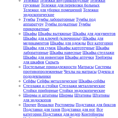
Тележки
Тележки внутрикорпусные
Тележки
грузовые
Тележки для перевозки больных
Тележки для уборки помещений
Тележки
эндоскопические
Тумбы
Тумбы лабораторные
Тумбы под
аппаратуру
Тумбы подкатные
Тумбы
прикроватные
Шкафы
Шкафы вытяжные
Шкафы для документов
Шкафы для ключей (ключницы)
Шкафы для
медикаментов
Шкафы для одежды
Все категории
Шкафы для сумок
Шкафы картотечные
Шкафы
лабораторные
Шкафы навесные
Шкафы-стеллажи
Шкафы для инвентаря
Шкафы аптечки
Трейзеры
для шкафов
Скрыть
Постельные принадлежности
Матрасы
Системы
противопролежневые
Чехлы на матрасы
Одеяла и
пододеяльники
Сейфы
Сейфы металлические
Шкафы-сейфы
Стеллажи и стойки
Стеллажи металлические
Стойки приборные
Стойки эндоскопические
Ширмы и штативы
Ширмы
Штативы
Штативы
для эндоскопов
Прочее
Вешалки
Ростомеры
Подставки для биксов
Подставки для тазов
Подставки для ног
Все
категории
Подставки для ведер
Контейнеры