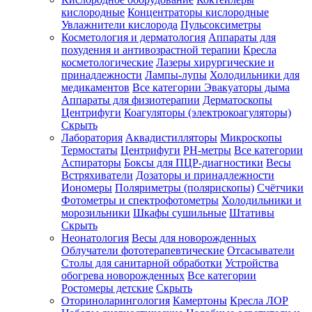
кислородные
Концентраторы кислородные
Увлажнители кислорода
Пульсоксиметры
Косметология и дерматология
Аппараты для
Зарегистрироваться
похудения и антивозрастной терапии
Кресла
косметологические
Лазеры хирургические и
принадлежности
Лампы-лупы
Холодильники для
медикаментов
Все категории
Эвакуаторы дыма
Аппараты для физиотерапии
Дерматоскопы
Зачем
Центрифуги
Коагуляторы (электрокоагуляторы)
регистрироваться?
Скрыть
Лаборатория
Аквадистилляторы
Микроскопы
Все
Термостаты
Центрифуги
PH-метры
Все категории
покупки
в
Аспираторы
Боксы для ПЦР-диагностики
Весы
одном
Встряхиватели
Дозаторы и принадлежности
месте
Иономеры
Поляриметры (полярископы)
Счётчики
Личный
Фотометры и спектрофотометры
Холодильники и
менеджер
морозильники
Шкафы сушильные
Штативы
Отслеживание
Скрыть
статуса
Неонатология
Весы для новорожденных
заказа
Облучатели фототерапевтические
Отсасыватели
Столы для санитарной обработки
Устройства
обогрева новорожденных
Все категории
Ростомеры детские
Скрыть
Оториноларингология
Камертоны
Кресла ЛОР