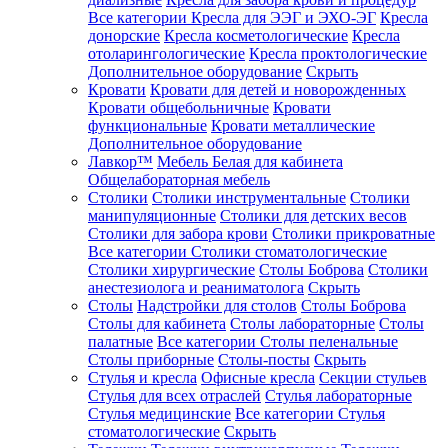
Все категории
Кресла для ЭЭГ и ЭХО-ЭГ
Кресла
донорские
Кресла косметологические
Кресла
отоларингологические
Кресла проктологические
Дополнительное оборудование
Скрыть
Кровати
Кровати для детей и новорожденных
Кровати общебольничные
Кровати
функциональные
Кровати металлические
Дополнительное оборудование
Лавкор™
Мебель Белая для кабинета
Общелабораторная мебель
Столики
Столики инструментальные
Столики
манипуляционные
Столики для детских весов
Столики для забора крови
Столики прикроватные
Все категории
Столики стоматологические
Столики хирургические
Столы Боброва
Столики
анестезиолога и реаниматолога
Скрыть
Столы
Надстройки для столов
Столы Боброва
Столы для кабинета
Столы лабораторные
Столы
палатные
Все категории
Столы пеленальные
Столы приборные
Столы-посты
Скрыть
Стулья и кресла
Офисные кресла
Секции стульев
Стулья для всех отраслей
Стулья лабораторные
Стулья медицинские
Все категории
Стулья
стоматологические
Скрыть