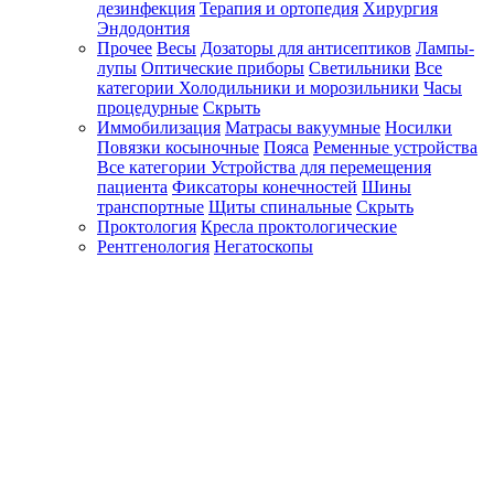
дезинфекция
Терапия и ортопедия
Хирургия
Эндодонтия
Прочее
Весы
Дозаторы для антисептиков
Лампы-
лупы
Оптические приборы
Светильники
Все
категории
Холодильники и морозильники
Часы
процедурные
Скрыть
Иммобилизация
Матрасы вакуумные
Носилки
Повязки косыночные
Пояса
Ременные устройства
Все категории
Устройства для перемещения
пациента
Фиксаторы конечностей
Шины
транспортные
Щиты спинальные
Скрыть
Проктология
Кресла проктологические
Рентгенология
Негатоскопы