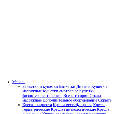
Мебель
Банкетки и кушетки
Банкетки
Диваны
Кушетки
массажные
Кушетки смотровые
Кушетки
физиотерапевтические
Все категории
Столы
массажные
Дополнительное оборудование
Скрыть
Кресла пациента
Кресла вестибулярные
Кресла
гериатрические
Кресла гинекологические
Кресла
диализные
Кресла для забора крови и процедур