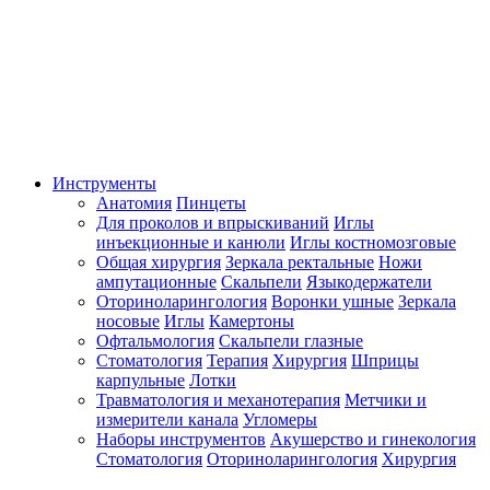
Инструменты
Анатомия
Пинцеты
Для проколов и впрыскиваний
Иглы
инъекционные и канюли
Иглы костномозговые
Общая хирургия
Зеркала ректальные
Ножи
ампутационные
Скальпели
Языкодержатели
Оториноларингология
Воронки ушные
Зеркала
носовые
Иглы
Камертоны
Офтальмология
Скальпели глазные
Стоматология
Терапия
Хирургия
Шприцы
карпульные
Лотки
Травматология и механотерапия
Метчики и
измерители канала
Угломеры
Наборы инструментов
Акушерство и гинекология
Стоматология
Оториноларингология
Хирургия