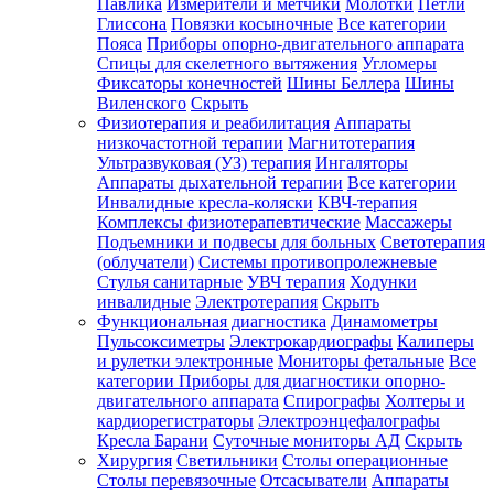
Павлика
Измерители и метчики
Молотки
Петли
Глиссона
Повязки косыночные
Все категории
Пояса
Приборы опорно-двигательного аппарата
Спицы для скелетного вытяжения
Угломеры
Фиксаторы конечностей
Шины Беллера
Шины
Виленского
Скрыть
Физиотерапия и реабилитация
Аппараты
низкочастотной терапии
Магнитотерапия
Ультразвуковая (УЗ) терапия
Ингаляторы
Аппараты дыхательной терапии
Все категории
Инвалидные кресла-коляски
КВЧ-терапия
Комплексы физиотерапевтические
Массажеры
Подъемники и подвесы для больных
Светотерапия
(облучатели)
Системы противопролежневые
Стулья санитарные
УВЧ терапия
Ходунки
инвалидные
Электротерапия
Скрыть
Функциональная диагностика
Динамометры
Пульсоксиметры
Электрокардиографы
Калиперы
и рулетки электронные
Мониторы фетальные
Все
категории
Приборы для диагностики опорно-
двигательного аппарата
Спирографы
Холтеры и
кардиорегистраторы
Электроэнцефалографы
Кресла Барани
Суточные мониторы АД
Скрыть
Хирургия
Светильники
Столы операционные
Столы перевязочные
Отсасыватели
Аппараты