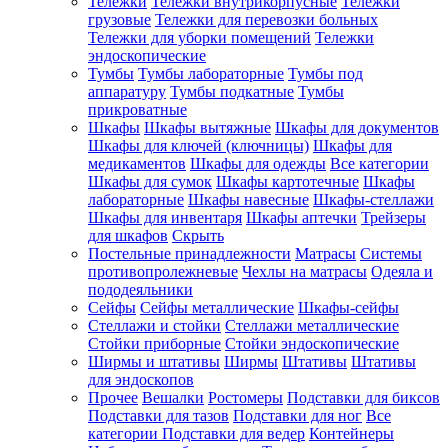
Тележки
Тележки внутрикорпусные
Тележки
грузовые
Тележки для перевозки больных
Тележки для уборки помещений
Тележки
эндоскопические
Тумбы
Тумбы лабораторные
Тумбы под
аппаратуру
Тумбы подкатные
Тумбы
прикроватные
Шкафы
Шкафы вытяжные
Шкафы для документов
Шкафы для ключей (ключницы)
Шкафы для
медикаментов
Шкафы для одежды
Все категории
Шкафы для сумок
Шкафы картотечные
Шкафы
лабораторные
Шкафы навесные
Шкафы-стеллажи
Шкафы для инвентаря
Шкафы аптечки
Трейзеры
для шкафов
Скрыть
Постельные принадлежности
Матрасы
Системы
противопролежневые
Чехлы на матрасы
Одеяла и
пододеяльники
Сейфы
Сейфы металлические
Шкафы-сейфы
Стеллажи и стойки
Стеллажи металлические
Стойки приборные
Стойки эндоскопические
Ширмы и штативы
Ширмы
Штативы
Штативы
для эндоскопов
Прочее
Вешалки
Ростомеры
Подставки для биксов
Подставки для тазов
Подставки для ног
Все
категории
Подставки для ведер
Контейнеры