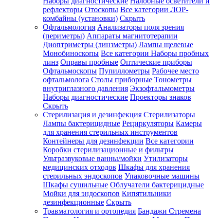
Наборы диагностические
Налобные осветители и
рефлекторы
Отоскопы
Все категории
ЛОР-
комбайны (установки)
Скрыть
Офтальмология
Анализаторы поля зрения
(периметры)
Аппараты магнитотерапии
Диоптриметры (линзметры)
Лампы щелевые
Монобиноскопы
Все категории
Наборы пробных
линз
Оправы пробные
Оптические приборы
Офтальмоскопы
Пупиллометры
Рабочее место
офтальмолога
Столы приборные
Тонометры
внутриглазного давления
Экзофтальмометры
Наборы диагностические
Проекторы знаков
Скрыть
Стерилизация и дезинфекция
Стерилизаторы
Лампы бактерицидные
Рециркуляторы
Камеры
для хранения стерильных инструментов
Контейнеры для дезинфекции
Все категории
Коробки стерилизационные и фильтры
Ультразвуковые ванны/мойки
Утилизаторы
медицинских отходов
Шкафы для хранения
стерильных эндоскопов
Упаковочные машины
Шкафы сушильные
Облучатели бактерицидные
Мойки для эндоскопов
Кипятильники
дезинфекционные
Скрыть
Травматология и ортопедия
Бандажи Стремена