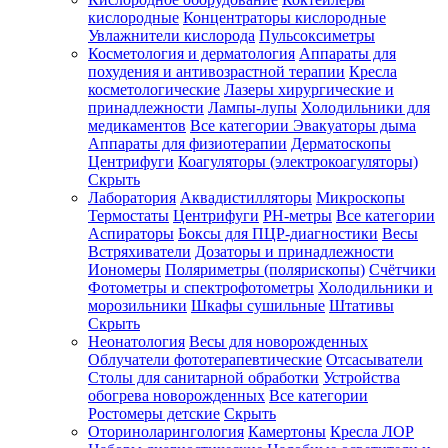
кислородные
Концентраторы кислородные
Увлажнители кислорода
Пульсоксиметры
Косметология и дерматология
Аппараты для
Зарегистрироваться
похудения и антивозрастной терапии
Кресла
косметологические
Лазеры хирургические и
принадлежности
Лампы-лупы
Холодильники для
медикаментов
Все категории
Эвакуаторы дыма
Аппараты для физиотерапии
Дерматоскопы
Зачем
Центрифуги
Коагуляторы (электрокоагуляторы)
регистрироваться?
Скрыть
Лаборатория
Аквадистилляторы
Микроскопы
Все
Термостаты
Центрифуги
PH-метры
Все категории
покупки
в
Аспираторы
Боксы для ПЦР-диагностики
Весы
одном
Встряхиватели
Дозаторы и принадлежности
месте
Иономеры
Поляриметры (полярископы)
Счётчики
Личный
Фотометры и спектрофотометры
Холодильники и
менеджер
морозильники
Шкафы сушильные
Штативы
Отслеживание
Скрыть
статуса
Неонатология
Весы для новорожденных
заказа
Облучатели фототерапевтические
Отсасыватели
Столы для санитарной обработки
Устройства
обогрева новорожденных
Все категории
Ростомеры детские
Скрыть
Оториноларингология
Камертоны
Кресла ЛОР