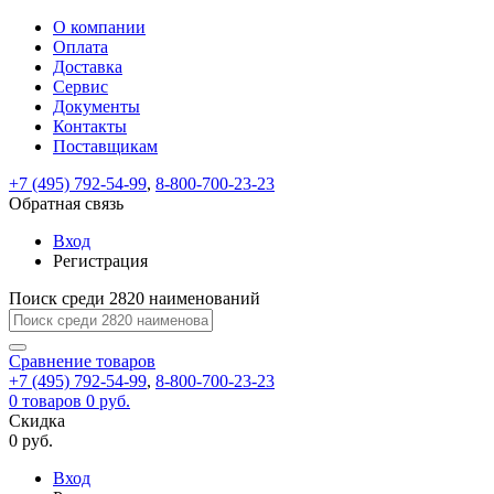
О компании
Восстановление
Обратная
Вход
Регистрация
Оплата
пароля
связь
На
Доставка
вашу
Сервис
почту
Только
Только
Документы
test@example.com
для
для
Ваше
Введите
Заполните
отправлена
ИП
ИП
Контакты
новый
Пароль
На
сообщение
форму.
ссылка.
и
и
пароль
Поставщикам
успешно
вашу
успешно
юр.
юр.
Перейдите
отправлено.
лиц
лиц
восстановлен
почту
Мы
+7 (495) 792-54-99
,
8-800-700-23-23
по
test@test.ru
ней
отправим
Обратная связь
для
отправлена
вам
завершения
ссылка.
Вход
регистрации.
ссылку
Регистрация
Войти
на
указанный
Перейдите
Сообщение
Поиск среди 2820 наименований
Ок
электронный
по
адрес,
ней
перейдя
Сравнение
для
товаров
по
+7 (495) 792-54-99
,
8-800-700-23-23
смены
Запомнить
Забыли
0
товаров
которой
0 руб.
пароля.
меня
пароль?
Сменить
Скидка
вы
0 руб.
сможете
пароль
Я принимаю условия
Войти
задать
пользовательского
Вход
новый
соглашения
и