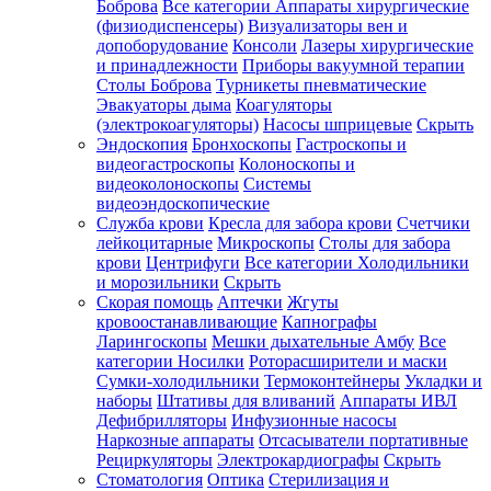
Боброва
Все категории
Аппараты хирургические
(физиодиспенсеры)
Визуализаторы вен и
допоборудование
Консоли
Лазеры хирургические
и принадлежности
Приборы вакуумной терапии
Столы Боброва
Турникеты пневматические
Эвакуаторы дыма
Коагуляторы
(электрокоагуляторы)
Насосы шприцевые
Скрыть
Эндоскопия
Бронхоскопы
Гастроскопы и
видеогастроскопы
Колоноскопы и
видеоколоноскопы
Системы
видеоэндоскопические
Служба крови
Кресла для забора крови
Счетчики
лейкоцитарные
Микроскопы
Столы для забора
крови
Центрифуги
Все категории
Холодильники
и морозильники
Скрыть
Скорая помощь
Аптечки
Жгуты
кровоостанавливающие
Капнографы
Ларингоскопы
Мешки дыхательные Амбу
Все
категории
Носилки
Роторасширители и маски
Сумки-холодильники
Термоконтейнеры
Укладки и
наборы
Штативы для вливаний
Аппараты ИВЛ
Дефибрилляторы
Инфузионные насосы
Наркозные аппараты
Отсасыватели портативные
Рециркуляторы
Электрокардиографы
Скрыть
Стоматология
Оптика
Стерилизация и