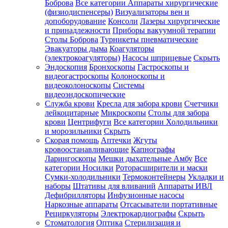
Боброва
Все категории
Аппараты хирургические
(физиодиспенсеры)
Визуализаторы вен и
допоборудование
Консоли
Лазеры хирургические
и принадлежности
Приборы вакуумной терапии
Столы Боброва
Турникеты пневматические
Эвакуаторы дыма
Коагуляторы
(электрокоагуляторы)
Насосы шприцевые
Скрыть
Эндоскопия
Бронхоскопы
Гастроскопы и
видеогастроскопы
Колоноскопы и
видеоколоноскопы
Системы
видеоэндоскопические
Служба крови
Кресла для забора крови
Счетчики
лейкоцитарные
Микроскопы
Столы для забора
крови
Центрифуги
Все категории
Холодильники
и морозильники
Скрыть
Скорая помощь
Аптечки
Жгуты
кровоостанавливающие
Капнографы
Ларингоскопы
Мешки дыхательные Амбу
Все
категории
Носилки
Роторасширители и маски
Сумки-холодильники
Термоконтейнеры
Укладки и
наборы
Штативы для вливаний
Аппараты ИВЛ
Дефибрилляторы
Инфузионные насосы
Наркозные аппараты
Отсасыватели портативные
Рециркуляторы
Электрокардиографы
Скрыть
Стоматология
Оптика
Стерилизация и