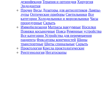
дезинфекция
Терапия и ортопедия
Хирургия
Эндодонтия
Прочее
Весы
Дозаторы для антисептиков
Лампы-
лупы
Оптические приборы
Светильники
Все
категории
Холодильники и морозильники
Часы
процедурные
Скрыть
Иммобилизация
Матрасы вакуумные
Носилки
Повязки косыночные
Пояса
Ременные устройства
Все категории
Устройства для перемещения
пациента
Фиксаторы конечностей
Шины
транспортные
Щиты спинальные
Скрыть
Проктология
Кресла проктологические
Рентгенология
Негатоскопы