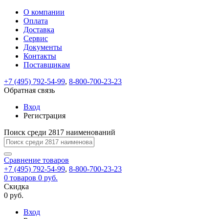
О компании
Восстановление
Обратная
Вход
Регистрация
Оплата
пароля
связь
На
Доставка
вашу
Сервис
почту
Только
Только
Документы
test@example.com
для
для
Ваше
Введите
Заполните
отправлена
ИП
ИП
Контакты
новый
Пароль
На
сообщение
форму.
ссылка.
и
и
пароль
Поставщикам
успешно
вашу
успешно
юр.
юр.
Перейдите
отправлено.
лиц
лиц
восстановлен
почту
Мы
+7 (495) 792-54-99
,
8-800-700-23-23
по
test@test.ru
ней
отправим
Обратная связь
для
отправлена
вам
завершения
ссылка.
Вход
регистрации.
ссылку
Регистрация
Войти
на
указанный
Перейдите
Сообщение
Поиск среди 2817 наименований
Ок
электронный
по
адрес,
ней
перейдя
Сравнение
для
товаров
по
+7 (495) 792-54-99
,
8-800-700-23-23
смены
Запомнить
Забыли
0
товаров
которой
0 руб.
пароля.
меня
пароль?
Сменить
Скидка
вы
0 руб.
сможете
пароль
Я принимаю условия
Войти
задать
пользовательского
Вход
новый
соглашения
и