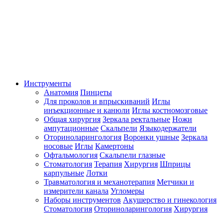
Инструменты
Анатомия
Пинцеты
Для проколов и впрыскиваний
Иглы
инъекционные и канюли
Иглы костномозговые
Общая хирургия
Зеркала ректальные
Ножи
ампутационные
Скальпели
Языкодержатели
Оториноларингология
Воронки ушные
Зеркала
носовые
Иглы
Камертоны
Офтальмология
Скальпели глазные
Стоматология
Терапия
Хирургия
Шприцы
карпульные
Лотки
Травматология и механотерапия
Метчики и
измерители канала
Угломеры
Наборы инструментов
Акушерство и гинекология
Стоматология
Оториноларингология
Хирургия