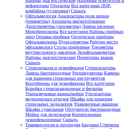
Наборы диагностические
Налобные осветители и
рефлекторы
Отоскопы
Все категории
ЛОР-
комбайны (установки)
Скрыть
Офтальмология
Анализаторы поля зрения
(периметры)
Аппараты магнитотерапии
Диоптриметры (линзметры)
Лампы щелевые
Монобиноскопы
Все категории
Наборы пробных
линз
Оправы пробные
Оптические приборы
Офтальмоскопы
Пупиллометры
Рабочее место
офтальмолога
Столы приборные
Тонометры
внутриглазного давления
Экзофтальмометры
Наборы диагностические
Проекторы знаков
Скрыть
Стерилизация и дезинфекция
Стерилизаторы
Лампы бактерицидные
Рециркуляторы
Камеры
для хранения стерильных инструментов
Контейнеры для дезинфекции
Все категории
Коробки стерилизационные и фильтры
Ультразвуковые ванны/мойки
Утилизаторы
медицинских отходов
Шкафы для хранения
стерильных эндоскопов
Упаковочные машины
Шкафы сушильные
Облучатели бактерицидные
Мойки для эндоскопов
Кипятильники
дезинфекционные
Скрыть
Травматология и ортопедия
Бандажи Стремена