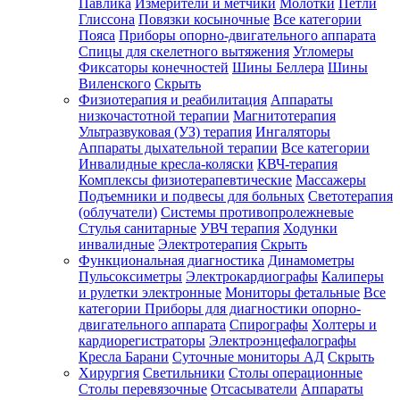
Павлика
Измерители и метчики
Молотки
Петли
Глиссона
Повязки косыночные
Все категории
Пояса
Приборы опорно-двигательного аппарата
Спицы для скелетного вытяжения
Угломеры
Фиксаторы конечностей
Шины Беллера
Шины
Виленского
Скрыть
Физиотерапия и реабилитация
Аппараты
низкочастотной терапии
Магнитотерапия
Ультразвуковая (УЗ) терапия
Ингаляторы
Аппараты дыхательной терапии
Все категории
Инвалидные кресла-коляски
КВЧ-терапия
Комплексы физиотерапевтические
Массажеры
Подъемники и подвесы для больных
Светотерапия
(облучатели)
Системы противопролежневые
Стулья санитарные
УВЧ терапия
Ходунки
инвалидные
Электротерапия
Скрыть
Функциональная диагностика
Динамометры
Пульсоксиметры
Электрокардиографы
Калиперы
и рулетки электронные
Мониторы фетальные
Все
категории
Приборы для диагностики опорно-
двигательного аппарата
Спирографы
Холтеры и
кардиорегистраторы
Электроэнцефалографы
Кресла Барани
Суточные мониторы АД
Скрыть
Хирургия
Светильники
Столы операционные
Столы перевязочные
Отсасыватели
Аппараты