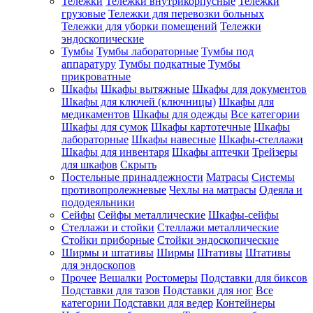
Тележки
Тележки внутрикорпусные
Тележки
грузовые
Тележки для перевозки больных
Тележки для уборки помещений
Тележки
эндоскопические
Тумбы
Тумбы лабораторные
Тумбы под
аппаратуру
Тумбы подкатные
Тумбы
прикроватные
Шкафы
Шкафы вытяжные
Шкафы для документов
Шкафы для ключей (ключницы)
Шкафы для
медикаментов
Шкафы для одежды
Все категории
Шкафы для сумок
Шкафы картотечные
Шкафы
лабораторные
Шкафы навесные
Шкафы-стеллажи
Шкафы для инвентаря
Шкафы аптечки
Трейзеры
для шкафов
Скрыть
Постельные принадлежности
Матрасы
Системы
противопролежневые
Чехлы на матрасы
Одеяла и
пододеяльники
Сейфы
Сейфы металлические
Шкафы-сейфы
Стеллажи и стойки
Стеллажи металлические
Стойки приборные
Стойки эндоскопические
Ширмы и штативы
Ширмы
Штативы
Штативы
для эндоскопов
Прочее
Вешалки
Ростомеры
Подставки для биксов
Подставки для тазов
Подставки для ног
Все
категории
Подставки для ведер
Контейнеры