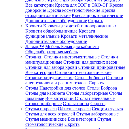
Все категории
Кресла для ЭЭГ и ЭХО-ЭГ
Кресла
донорские
Кресла косметологические
Кресла
отоларингологические
Кресла проктологические
Дополнительное оборудование
Скрыть
Кровати
Кровати для детей и новорожденных
Кровати общебольничные
Кровати
функциональные
Кровати металлические
Дополнительное оборудование
Лавкор™
Мебель Белая для кабинета
Общелабораторная мебель
Столики
Столики инструментальные
Столики
манипуляционные
Столики для детских весов
Столики для забора крови
Столики прикроватные
Все категории
Столики стоматологические
Столики хирургические
Столы Боброва
Столики
анестезиолога и реаниматолога
Скрыть
Столы
Надстройки для столов
Столы Боброва
Столы для кабинета
Столы лабораторные
Столы
палатные
Все категории
Столы пеленальные
Столы приборные
Столы-посты
Скрыть
Стулья и кресла
Офисные кресла
Секции стульев
Стулья для всех отраслей
Стулья лабораторные
Стулья медицинские
Все категории
Стулья
стоматологические
Скрыть