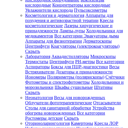
кислородные
Концентраторы кислородные
Увлажнители кислорода
Пульсоксиметры
Косметология и дерматология
Аппараты для
Зарегистрироваться
похудения и антивозрастной терапии
Кресла
косметологические
Лазеры хирургические и
принадлежности
Лампы-лупы
Холодильники для
медикаментов
Все категории
Эвакуаторы дыма
Аппараты для физиотерапии
Дерматоскопы
Зачем
Центрифуги
Коагуляторы (электрокоагуляторы)
регистрироваться?
Скрыть
Лаборатория
Аквадистилляторы
Микроскопы
Все
Термостаты
Центрифуги
PH-метры
Все категории
покупки
в
Аспираторы
Боксы для ПЦР-диагностики
Весы
одном
Встряхиватели
Дозаторы и принадлежности
месте
Иономеры
Поляриметры (полярископы)
Счётчики
Личный
Фотометры и спектрофотометры
Холодильники и
менеджер
морозильники
Шкафы сушильные
Штативы
Отслеживание
Скрыть
статуса
Неонатология
Весы для новорожденных
заказа
Облучатели фототерапевтические
Отсасыватели
Столы для санитарной обработки
Устройства
обогрева новорожденных
Все категории
Ростомеры детские
Скрыть
Оториноларингология
Камертоны
Кресла ЛОР