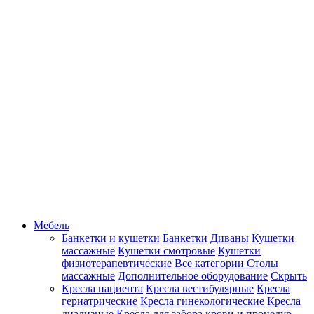
Мебель
Банкетки и кушетки
Банкетки
Диваны
Кушетки
массажные
Кушетки смотровые
Кушетки
физиотерапевтические
Все категории
Столы
массажные
Дополнительное оборудование
Скрыть
Кресла пациента
Кресла вестибулярные
Кресла
гериатрические
Кресла гинекологические
Кресла
диализные
Кресла для забора крови и процедур