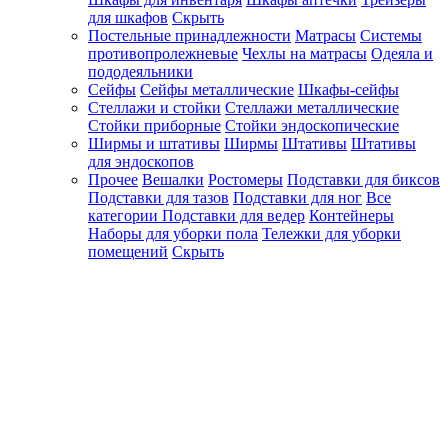
для шкафов
Скрыть
Постельные принадлежности
Матрасы
Системы
противопролежневые
Чехлы на матрасы
Одеяла и
пододеяльники
Сейфы
Сейфы металлические
Шкафы-сейфы
Стеллажи и стойки
Стеллажи металлические
Стойки приборные
Стойки эндоскопические
Ширмы и штативы
Ширмы
Штативы
Штативы
для эндоскопов
Прочее
Вешалки
Ростомеры
Подставки для биксов
Подставки для тазов
Подставки для ног
Все
категории
Подставки для ведер
Контейнеры
Наборы для уборки пола
Тележки для уборки
помещений
Скрыть