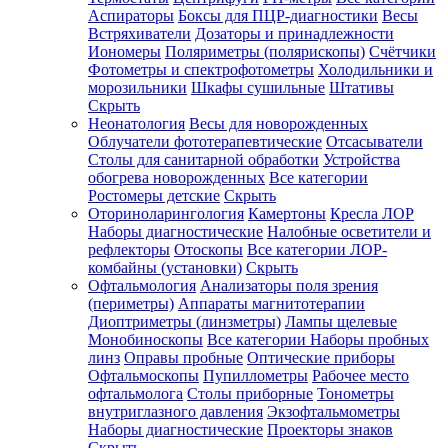
Аспираторы
Боксы для ПЦР-диагностики
Весы
Встряхиватели
Дозаторы и принадлежности
Иономеры
Поляриметры (полярископы)
Счётчики
Фотометры и спектрофотометры
Холодильники и
морозильники
Шкафы сушильные
Штативы
Скрыть
Неонатология
Весы для новорожденных
Облучатели фототерапевтические
Отсасыватели
Столы для санитарной обработки
Устройства
обогрева новорожденных
Все категории
Ростомеры детские
Скрыть
Оториноларингология
Камертоны
Кресла ЛОР
Наборы диагностические
Налобные осветители и
рефлекторы
Отоскопы
Все категории
ЛОР-
комбайны (установки)
Скрыть
Офтальмология
Анализаторы поля зрения
(периметры)
Аппараты магнитотерапии
Диоптриметры (линзметры)
Лампы щелевые
Монобиноскопы
Все категории
Наборы пробных
линз
Оправы пробные
Оптические приборы
Офтальмоскопы
Пупиллометры
Рабочее место
офтальмолога
Столы приборные
Тонометры
внутриглазного давления
Экзофтальмометры
Наборы диагностические
Проекторы знаков
Скрыть