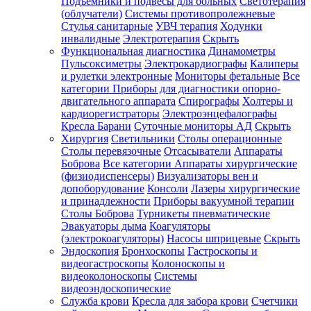
Подъемники и подвесы для больных
Светотерапия
(облучатели)
Системы противопролежневые
Стулья санитарные
УВЧ терапия
Ходунки
инвалидные
Электротерапия
Скрыть
Функциональная диагностика
Динамометры
Пульсоксиметры
Электрокардиографы
Калиперы
и рулетки электронные
Мониторы фетальные
Все
категории
Приборы для диагностики опорно-
двигательного аппарата
Спирографы
Холтеры и
кардиорегистраторы
Электроэнцефалографы
Кресла Барани
Суточные мониторы АД
Скрыть
Хирургия
Светильники
Столы операционные
Столы перевязочные
Отсасыватели
Аппараты
Боброва
Все категории
Аппараты хирургические
(физиодиспенсеры)
Визуализаторы вен и
допоборудование
Консоли
Лазеры хирургические
и принадлежности
Приборы вакуумной терапии
Столы Боброва
Турникеты пневматические
Эвакуаторы дыма
Коагуляторы
(электрокоагуляторы)
Насосы шприцевые
Скрыть
Эндоскопия
Бронхоскопы
Гастроскопы и
видеогастроскопы
Колоноскопы и
видеоколоноскопы
Системы
видеоэндоскопические
Служба крови
Кресла для забора крови
Счетчики