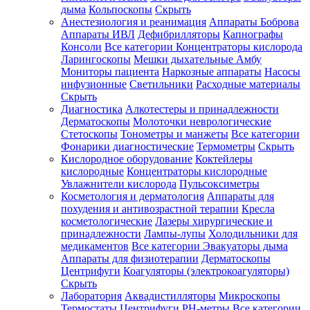
дыма
Кольпоскопы
Скрыть
Анестезиология и реанимация
Аппараты Боброва
Аппараты ИВЛ
Дефибрилляторы
Капнографы
Консоли
Все категории
Концентраторы кислорода
Ларингоскопы
Мешки дыхательные Амбу
Мониторы пациента
Наркозные аппараты
Насосы
инфузионные
Светильники
Расходные материалы
Скрыть
Диагностика
Алкотестеры и принадлежности
Дерматоскопы
Молоточки неврологические
Стетоскопы
Тонометры и манжеты
Все категории
Фонарики диагностические
Термометры
Скрыть
Кислородное оборудование
Коктейлеры
кислородные
Концентраторы кислородные
Увлажнители кислорода
Пульсоксиметры
Косметология и дерматология
Аппараты для
похудения и антивозрастной терапии
Кресла
косметологические
Лазеры хирургические и
принадлежности
Лампы-лупы
Холодильники для
медикаментов
Все категории
Эвакуаторы дыма
Аппараты для физиотерапии
Дерматоскопы
Центрифуги
Коагуляторы (электрокоагуляторы)
Скрыть
Лаборатория
Аквадистилляторы
Микроскопы
Термостаты
Центрифуги
PH-метры
Все категории