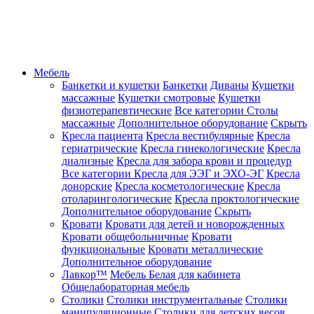
Мебель
Банкетки и кушетки
Банкетки
Диваны
Кушетки
массажные
Кушетки смотровые
Кушетки
физиотерапевтические
Все категории
Столы
массажные
Дополнительное оборудование
Скрыть
Кресла пациента
Кресла вестибулярные
Кресла
гериатрические
Кресла гинекологические
Кресла
диализные
Кресла для забора крови и процедур
Все категории
Кресла для ЭЭГ и ЭХО-ЭГ
Кресла
донорские
Кресла косметологические
Кресла
отоларингологические
Кресла проктологические
Дополнительное оборудование
Скрыть
Кровати
Кровати для детей и новорожденных
Кровати общебольничные
Кровати
функциональные
Кровати металлические
Дополнительное оборудование
Лавкор™
Мебель Белая для кабинета
Общелабораторная мебель
Столики
Столики инструментальные
Столики
манипуляционные
Столики для детских весов