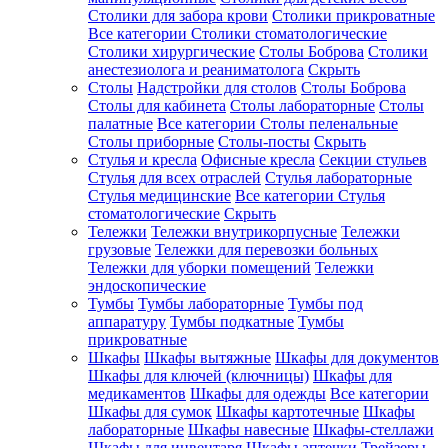
Столики для забора крови
Столики прикроватные
Все категории
Столики стоматологические
Столики хирургические
Столы Боброва
Столики
анестезиолога и реаниматолога
Скрыть
Столы
Надстройки для столов
Столы Боброва
Столы для кабинета
Столы лабораторные
Столы
палатные
Все категории
Столы пеленальные
Столы приборные
Столы-посты
Скрыть
Стулья и кресла
Офисные кресла
Секции стульев
Стулья для всех отраслей
Стулья лабораторные
Стулья медицинские
Все категории
Стулья
стоматологические
Скрыть
Тележки
Тележки внутрикорпусные
Тележки
грузовые
Тележки для перевозки больных
Тележки для уборки помещений
Тележки
эндоскопические
Тумбы
Тумбы лабораторные
Тумбы под
аппаратуру
Тумбы подкатные
Тумбы
прикроватные
Шкафы
Шкафы вытяжные
Шкафы для документов
Шкафы для ключей (ключницы)
Шкафы для
медикаментов
Шкафы для одежды
Все категории
Шкафы для сумок
Шкафы картотечные
Шкафы
лабораторные
Шкафы навесные
Шкафы-стеллажи
Шкафы для инвентаря
Шкафы аптечки
Трейзеры