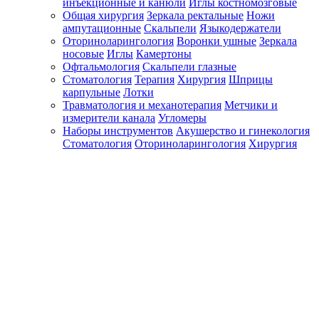
инъекционные и канюли
Иглы костномозговые
Общая хирургия
Зеркала ректальные
Ножи
ампутационные
Скальпели
Языкодержатели
Оториноларингология
Воронки ушные
Зеркала
носовые
Иглы
Камертоны
Офтальмология
Скальпели глазные
Стоматология
Терапия
Хирургия
Шприцы
карпульные
Лотки
Травматология и механотерапия
Метчики и
измерители канала
Угломеры
Наборы инструментов
Акушерство и гинекология
Стоматология
Оториноларингология
Хирургия