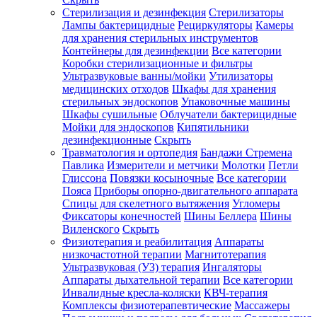
Стерилизация и дезинфекция
Стерилизаторы
Лампы бактерицидные
Рециркуляторы
Камеры
для хранения стерильных инструментов
Контейнеры для дезинфекции
Все категории
Коробки стерилизационные и фильтры
Ультразвуковые ванны/мойки
Утилизаторы
медицинских отходов
Шкафы для хранения
стерильных эндоскопов
Упаковочные машины
Шкафы сушильные
Облучатели бактерицидные
Мойки для эндоскопов
Кипятильники
дезинфекционные
Скрыть
Травматология и ортопедия
Бандажи Стремена
Павлика
Измерители и метчики
Молотки
Петли
Глиссона
Повязки косыночные
Все категории
Пояса
Приборы опорно-двигательного аппарата
Спицы для скелетного вытяжения
Угломеры
Фиксаторы конечностей
Шины Беллера
Шины
Виленского
Скрыть
Физиотерапия и реабилитация
Аппараты
низкочастотной терапии
Магнитотерапия
Ультразвуковая (УЗ) терапия
Ингаляторы
Аппараты дыхательной терапии
Все категории
Инвалидные кресла-коляски
КВЧ-терапия
Комплексы физиотерапевтические
Массажеры