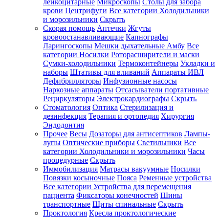
лейкоцитарные
Микроскопы
Столы для забора
крови
Центрифуги
Все категории
Холодильники
и морозильники
Скрыть
Скорая помощь
Аптечки
Жгуты
кровоостанавливающие
Капнографы
Ларингоскопы
Мешки дыхательные Амбу
Все
категории
Носилки
Роторасширители и маски
Сумки-холодильники
Термоконтейнеры
Укладки и
наборы
Штативы для вливаний
Аппараты ИВЛ
Дефибрилляторы
Инфузионные насосы
Наркозные аппараты
Отсасыватели портативные
Рециркуляторы
Электрокардиографы
Скрыть
Стоматология
Оптика
Стерилизация и
дезинфекция
Терапия и ортопедия
Хирургия
Эндодонтия
Прочее
Весы
Дозаторы для антисептиков
Лампы-
лупы
Оптические приборы
Светильники
Все
категории
Холодильники и морозильники
Часы
процедурные
Скрыть
Иммобилизация
Матрасы вакуумные
Носилки
Повязки косыночные
Пояса
Ременные устройства
Все категории
Устройства для перемещения
пациента
Фиксаторы конечностей
Шины
транспортные
Щиты спинальные
Скрыть
Проктология
Кресла проктологические