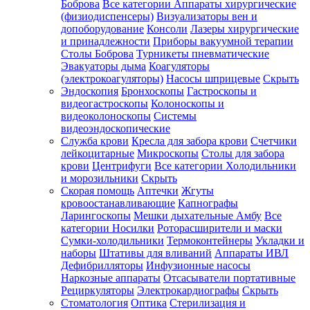
Боброва
Все категории
Аппараты хирургические
(физиодиспенсеры)
Визуализаторы вен и
допоборудование
Консоли
Лазеры хирургические
и принадлежности
Приборы вакуумной терапии
Столы Боброва
Турникеты пневматические
Эвакуаторы дыма
Коагуляторы
(электрокоагуляторы)
Насосы шприцевые
Скрыть
Эндоскопия
Бронхоскопы
Гастроскопы и
видеогастроскопы
Колоноскопы и
видеоколоноскопы
Системы
видеоэндоскопические
Служба крови
Кресла для забора крови
Счетчики
лейкоцитарные
Микроскопы
Столы для забора
крови
Центрифуги
Все категории
Холодильники
и морозильники
Скрыть
Скорая помощь
Аптечки
Жгуты
кровоостанавливающие
Капнографы
Ларингоскопы
Мешки дыхательные Амбу
Все
категории
Носилки
Роторасширители и маски
Сумки-холодильники
Термоконтейнеры
Укладки и
наборы
Штативы для вливаний
Аппараты ИВЛ
Дефибрилляторы
Инфузионные насосы
Наркозные аппараты
Отсасыватели портативные
Рециркуляторы
Электрокардиографы
Скрыть
Стоматология
Оптика
Стерилизация и