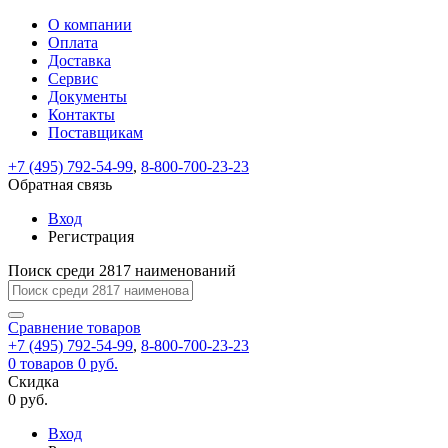
О компании
Восстановление
Обратная
Вход
Регистрация
Оплата
пароля
связь
На
Доставка
вашу
Сервис
почту
Только
Только
Документы
test@example.com
для
для
Ваше
Введите
Заполните
отправлена
ИП
ИП
Контакты
новый
Пароль
На
сообщение
форму.
ссылка.
и
и
пароль
Поставщикам
успешно
вашу
успешно
юр.
юр.
Перейдите
отправлено.
лиц
лиц
восстановлен
почту
Мы
+7 (495) 792-54-99
,
8-800-700-23-23
по
test@test.ru
ней
отправим
Обратная связь
для
отправлена
вам
завершения
ссылка.
Вход
регистрации.
ссылку
Регистрация
Войти
на
указанный
Перейдите
Сообщение
Поиск среди 2817 наименований
Ок
электронный
по
адрес,
ней
перейдя
Сравнение
для
товаров
по
+7 (495) 792-54-99
,
8-800-700-23-23
смены
Запомнить
Забыли
0
товаров
которой
0 руб.
пароля.
меня
пароль?
Сменить
Скидка
вы
0 руб.
сможете
пароль
Я принимаю условия
Войти
задать
пользовательского
Вход
новый
соглашения
и