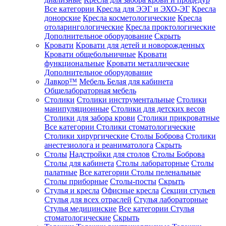
Все категории
Кресла для ЭЭГ и ЭХО-ЭГ
Кресла
донорские
Кресла косметологические
Кресла
отоларингологические
Кресла проктологические
Дополнительное оборудование
Скрыть
Кровати
Кровати для детей и новорожденных
Кровати общебольничные
Кровати
функциональные
Кровати металлические
Дополнительное оборудование
Лавкор™
Мебель Белая для кабинета
Общелабораторная мебель
Столики
Столики инструментальные
Столики
манипуляционные
Столики для детских весов
Столики для забора крови
Столики прикроватные
Все категории
Столики стоматологические
Столики хирургические
Столы Боброва
Столики
анестезиолога и реаниматолога
Скрыть
Столы
Надстройки для столов
Столы Боброва
Столы для кабинета
Столы лабораторные
Столы
палатные
Все категории
Столы пеленальные
Столы приборные
Столы-посты
Скрыть
Стулья и кресла
Офисные кресла
Секции стульев
Стулья для всех отраслей
Стулья лабораторные
Стулья медицинские
Все категории
Стулья
стоматологические
Скрыть