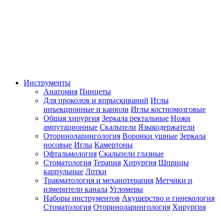
Инструменты
Анатомия
Пинцеты
Для проколов и впрыскиваний
Иглы
инъекционные и канюли
Иглы костномозговые
Общая хирургия
Зеркала ректальные
Ножи
ампутационные
Скальпели
Языкодержатели
Оториноларингология
Воронки ушные
Зеркала
носовые
Иглы
Камертоны
Офтальмология
Скальпели глазные
Стоматология
Терапия
Хирургия
Шприцы
карпульные
Лотки
Травматология и механотерапия
Метчики и
измерители канала
Угломеры
Наборы инструментов
Акушерство и гинекология
Стоматология
Оториноларингология
Хирургия