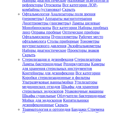
Наборы диагностические
Налобные осветители и
рефлекторы
Отоскопы
Все категории
ЛОР-
комбайны (установки)
Скрыть
Офтальмология
Анализаторы поля зрения
(периметры)
Аппараты магнитотерапии
Диоптриметры (линзметры)
Лампы щелевые
Монобиноскопы
Все категории
Наборы пробных
линз
Оправы пробные
Оптические приборы
Офтальмоскопы
Пупиллометры
Рабочее место
офтальмолога
Столы приборные
Тонометры
внутриглазного давления
Экзофтальмометры
Наборы диагностические
Проекторы знаков
Скрыть
Стерилизация и дезинфекция
Стерилизаторы
Лампы бактерицидные
Рециркуляторы
Камеры
для хранения стерильных инструментов
Контейнеры для дезинфекции
Все категории
Коробки стерилизационные и фильтры
Ультразвуковые ванны/мойки
Утилизаторы
медицинских отходов
Шкафы для хранения
стерильных эндоскопов
Упаковочные машины
Шкафы сушильные
Облучатели бактерицидные
Мойки для эндоскопов
Кипятильники
дезинфекционные
Скрыть
Травматология и ортопедия
Бандажи Стремена