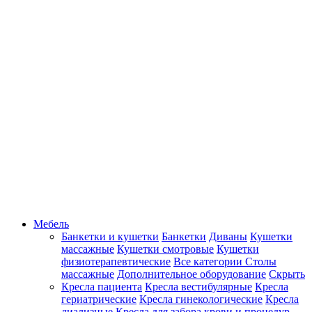
Мебель
Банкетки и кушетки
Банкетки
Диваны
Кушетки
массажные
Кушетки смотровые
Кушетки
физиотерапевтические
Все категории
Столы
массажные
Дополнительное оборудование
Скрыть
Кресла пациента
Кресла вестибулярные
Кресла
гериатрические
Кресла гинекологические
Кресла
диализные
Кресла для забора крови и процедур