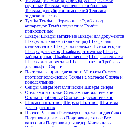
Тележки
Тележки внутрикорпусные
Тележки
грузовые
Тележки для перевозки больных
Тележки для уборки помещений
Тележки
эндоскопические
Тумбы
Тумбы лабораторные
Тумбы под
аппаратуру
Тумбы подкатные
Тумбы
прикроватные
Шкафы
Шкафы вытяжные
Шкафы для документов
Шкафы для ключей (ключницы)
Шкафы для
медикаментов
Шкафы для одежды
Все категории
Шкафы для сумок
Шкафы картотечные
Шкафы
лабораторные
Шкафы навесные
Шкафы-стеллажи
Шкафы для инвентаря
Шкафы аптечки
Трейзеры
для шкафов
Скрыть
Постельные принадлежности
Матрасы
Системы
противопролежневые
Чехлы на матрасы
Одеяла и
пододеяльники
Сейфы
Сейфы металлические
Шкафы-сейфы
Стеллажи и стойки
Стеллажи металлические
Стойки приборные
Стойки эндоскопические
Ширмы и штативы
Ширмы
Штативы
Штативы
для эндоскопов
Прочее
Вешалки
Ростомеры
Подставки для биксов
Подставки для тазов
Подставки для ног
Все
категории
Подставки для ведер
Контейнеры