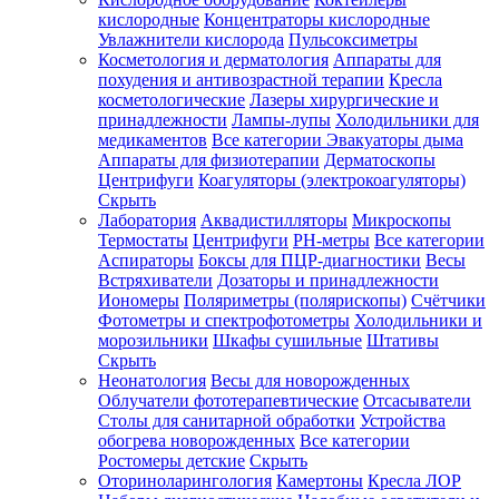
кислородные
Концентраторы кислородные
Увлажнители кислорода
Пульсоксиметры
Косметология и дерматология
Аппараты для
Зарегистрироваться
похудения и антивозрастной терапии
Кресла
косметологические
Лазеры хирургические и
принадлежности
Лампы-лупы
Холодильники для
медикаментов
Все категории
Эвакуаторы дыма
Аппараты для физиотерапии
Дерматоскопы
Зачем
Центрифуги
Коагуляторы (электрокоагуляторы)
регистрироваться?
Скрыть
Лаборатория
Аквадистилляторы
Микроскопы
Все
Термостаты
Центрифуги
PH-метры
Все категории
покупки
в
Аспираторы
Боксы для ПЦР-диагностики
Весы
одном
Встряхиватели
Дозаторы и принадлежности
месте
Иономеры
Поляриметры (полярископы)
Счётчики
Личный
Фотометры и спектрофотометры
Холодильники и
менеджер
морозильники
Шкафы сушильные
Штативы
Отслеживание
Скрыть
статуса
Неонатология
Весы для новорожденных
заказа
Облучатели фототерапевтические
Отсасыватели
Столы для санитарной обработки
Устройства
обогрева новорожденных
Все категории
Ростомеры детские
Скрыть
Оториноларингология
Камертоны
Кресла ЛОР