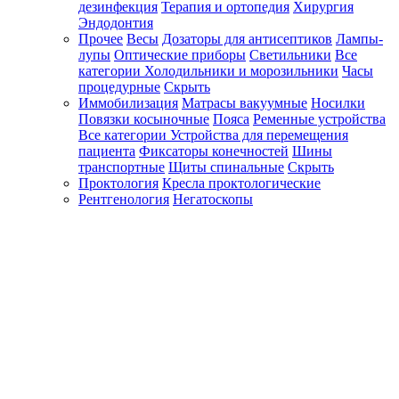
дезинфекция
Терапия и ортопедия
Хирургия
Эндодонтия
Прочее
Весы
Дозаторы для антисептиков
Лампы-
лупы
Оптические приборы
Светильники
Все
категории
Холодильники и морозильники
Часы
процедурные
Скрыть
Иммобилизация
Матрасы вакуумные
Носилки
Повязки косыночные
Пояса
Ременные устройства
Все категории
Устройства для перемещения
пациента
Фиксаторы конечностей
Шины
транспортные
Щиты спинальные
Скрыть
Проктология
Кресла проктологические
Рентгенология
Негатоскопы