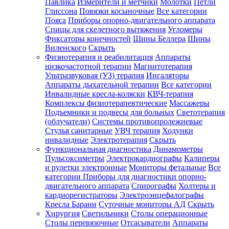
Павлика
Измерители и метчики
Молотки
Петли
Глиссона
Повязки косыночные
Все категории
Пояса
Приборы опорно-двигательного аппарата
Спицы для скелетного вытяжения
Угломеры
Фиксаторы конечностей
Шины Беллера
Шины
Виленского
Скрыть
Физиотерапия и реабилитация
Аппараты
низкочастотной терапии
Магнитотерапия
Ультразвуковая (УЗ) терапия
Ингаляторы
Аппараты дыхательной терапии
Все категории
Инвалидные кресла-коляски
КВЧ-терапия
Комплексы физиотерапевтические
Массажеры
Подъемники и подвесы для больных
Светотерапия
(облучатели)
Системы противопролежневые
Стулья санитарные
УВЧ терапия
Ходунки
инвалидные
Электротерапия
Скрыть
Функциональная диагностика
Динамометры
Пульсоксиметры
Электрокардиографы
Калиперы
и рулетки электронные
Мониторы фетальные
Все
категории
Приборы для диагностики опорно-
двигательного аппарата
Спирографы
Холтеры и
кардиорегистраторы
Электроэнцефалографы
Кресла Барани
Суточные мониторы АД
Скрыть
Хирургия
Светильники
Столы операционные
Столы перевязочные
Отсасыватели
Аппараты