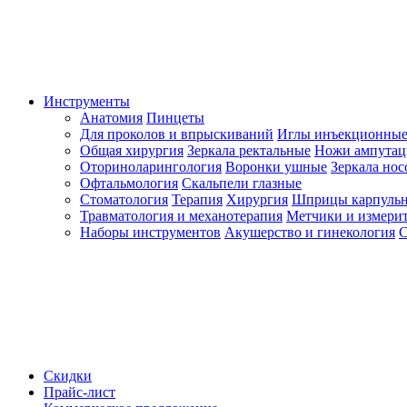
Инструменты
Анатомия
Пинцеты
Для проколов и впрыскиваний
Иглы инъекционные
Общая хирургия
Зеркала ректальные
Ножи ампута
Оториноларингология
Воронки ушные
Зеркала но
Офтальмология
Скальпели глазные
Стоматология
Терапия
Хирургия
Шприцы карпуль
Травматология и механотерапия
Метчики и измерит
Наборы инструментов
Акушерство и гинекология
С
Скидки
Прайс-лист