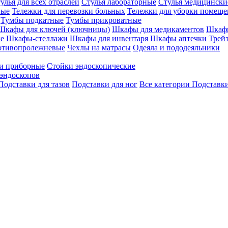
улья для всех отраслей
Стулья лабораторные
Стулья медицински
вые
Тележки для перевозки больных
Тележки для уборки помещ
Тумбы подкатные
Тумбы прикроватные
Шкафы для ключей (ключницы)
Шкафы для медикаментов
Шкафы
е
Шкафы-стеллажи
Шкафы для инвентаря
Шкафы аптечки
Трей
отивопролежневые
Чехлы на матрасы
Одеяла и пододеяльники
и приборные
Стойки эндоскопические
эндоскопов
Подставки для тазов
Подставки для ног
Все категории
Подставки