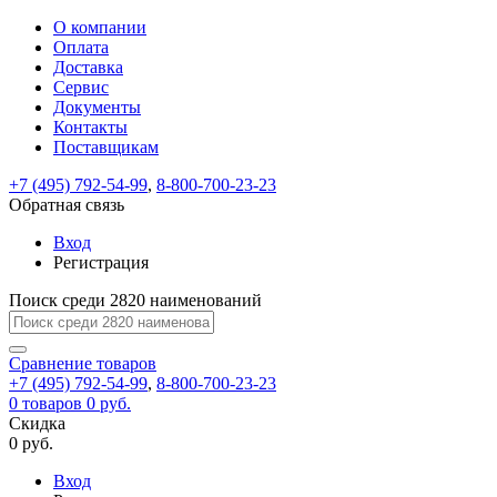
О компании
Восстановление
Обратная
Вход
Регистрация
Оплата
пароля
связь
На
Доставка
вашу
Сервис
почту
Только
Только
Документы
test@example.com
для
для
Ваше
Введите
Заполните
отправлена
Контакты
ИП
ИП
новый
Пароль
На
сообщение
ссылка.
форму.
и
и
Поставщикам
пароль
успешно
вашу
успешно
юр.
юр.
Перейдите
лиц
лиц
отправлено.
восстановлен
почту
+7 (495) 792-54-99
,
8-800-700-23-23
Мы
по
test@test.ru
ней
Обратная связь
отправим
для
отправлена
вам
завершения
Вход
ссылка.
регистрации.
ссылку
Регистрация
Войти
на
указанный
Поиск среди 2820 наименований
Перейдите
Сообщение
Ок
электронный
по
адрес,
ней
Сравнение
товаров
перейдя
для
+7 (495) 792-54-99
,
8-800-700-23-23
по
смены
Запомнить
Забыли
0
товаров
0 руб.
которой
пароля.
меня
пароль?
Скидка
Сменить
вы
0 руб.
сможете
пароль
Войти
Я принимаю условия
задать
Вход
пользовательского