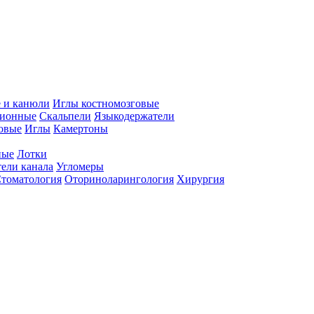
 и канюли
Иглы костномозговые
ционные
Скальпели
Языкодержатели
совые
Иглы
Камертоны
ные
Лотки
ели канала
Угломеры
томатология
Оториноларингология
Хирургия