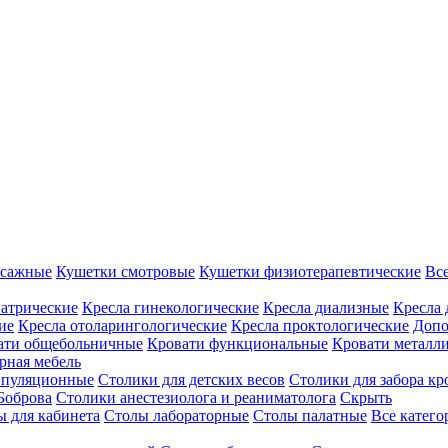
ссажные
Кушетки смотровые
Кушетки физиотерапевтические
Вс
иатрические
Кресла гинекологические
Кресла диализные
Кресла 
ие
Кресла отоларингологические
Кресла проктологические
Допо
ати общебольничные
Кровати функциональные
Кровати металл
рная мебель
ипуляционные
Столики для детских весов
Столики для забора кр
Боброва
Столики анестезиолога и реаниматолога
Скрыть
ы для кабинета
Столы лабораторные
Столы палатные
Все катег