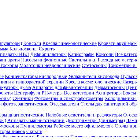
агуляторы)
Консоли
Кресла гинекологические
Кровати акушерск
дыма
Кольпоскопы
Скрыть
ппараты ИВЛ
Дефибрилляторы
Капнографы
Консоли
Все катег
 аппараты
Насосы инфузионные
Светильники
Расходные матери
атоскопы
Молоточки неврологические
Стетоскопы
Тонометры и
ые
Концентраторы кислородные
Увлажнители кислорода
Пульсо
ния и антивозрастной терапии
Кресла косметологические
Лазер
акуаторы дыма
Аппараты для физиотерапии
Дерматоскопы
Цент
остаты
Центрифуги
PH-метры
Все категории
Аспираторы
Боксы
копы)
Счётчики
Фотометры и спектрофотометры
Холодильники 
и фототерапевтические
Отсасыватели
Столы для санитарной обр
оры диагностические
Налобные осветители и рефлекторы
Отоск
ры)
Аппараты магнитотерапии
Диоптриметры (линзметры)
Ламп
ьмоскопы
Пупиллометры
Рабочее место офтальмолога
Столы пр
торы знаков
Скрыть
 бактерицидные
Рециркуляторы
Камеры для хранения стериль