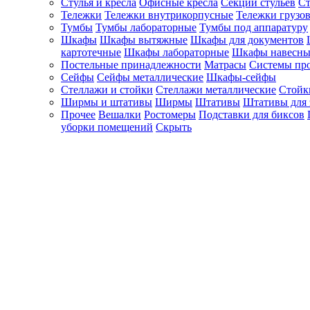
Стулья и кресла
Офисные кресла
Секции стульев
Ст
Тележки
Тележки внутрикорпусные
Тележки грузо
Тумбы
Тумбы лабораторные
Тумбы под аппаратуру
Шкафы
Шкафы вытяжные
Шкафы для документов
картотечные
Шкафы лабораторные
Шкафы навесны
Постельные принадлежности
Матрасы
Системы пр
Сейфы
Сейфы металлические
Шкафы-сейфы
Стеллажи и стойки
Стеллажи металлические
Стойк
Ширмы и штативы
Ширмы
Штативы
Штативы для 
Прочее
Вешалки
Ростомеры
Подставки для биксов
уборки помещений
Скрыть