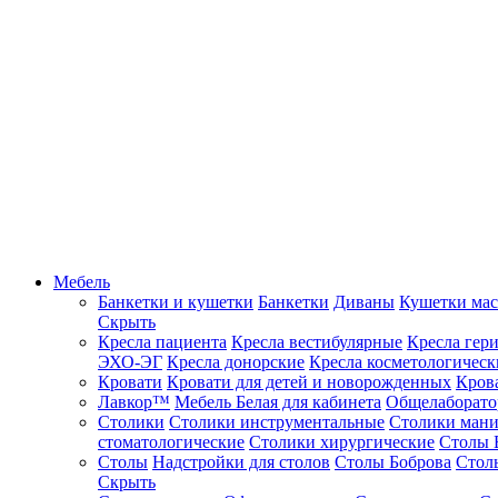
Мебель
Банкетки и кушетки
Банкетки
Диваны
Кушетки ма
Скрыть
Кресла пациента
Кресла вестибулярные
Кресла гер
ЭХО-ЭГ
Кресла донорские
Кресла косметологическ
Кровати
Кровати для детей и новорожденных
Кров
Лавкор™
Мебель Белая для кабинета
Общелаборато
Столики
Столики инструментальные
Столики ман
стоматологические
Столики хирургические
Столы 
Столы
Надстройки для столов
Столы Боброва
Стол
Скрыть