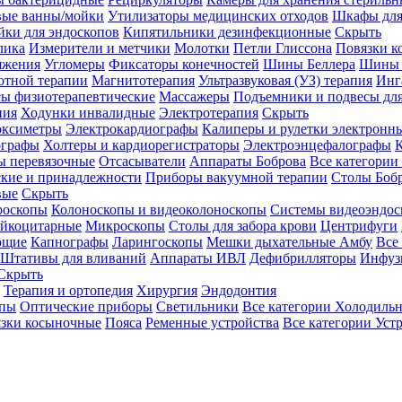
вые ванны/мойки
Утилизаторы медицинских отходов
Шкафы для
ки для эндоскопов
Кипятильники дезинфекционные
Скрыть
лика
Измерители и метчики
Молотки
Петли Глиссона
Повязки к
яжения
Угломеры
Фиксаторы конечностей
Шины Беллера
Шины 
отной терапии
Магнитотерапия
Ультразвуковая (УЗ) терапия
Инг
ы физиотерапевтические
Массажеры
Подъемники и подвесы дл
пия
Ходунки инвалидные
Электротерапия
Скрыть
оксиметры
Электрокардиографы
Калиперы и рулетки электронн
графы
Холтеры и кардиорегистраторы
Электроэнцефалографы
К
ы перевязочные
Отсасыватели
Аппараты Боброва
Все категории
ские и принадлежности
Приборы вакуумной терапии
Столы Боб
вые
Скрыть
роскопы
Колоноскопы и видеоколоноскопы
Системы видеоэндос
ейкоцитарные
Микроскопы
Столы для забора крови
Центрифуги
ющие
Капнографы
Ларингоскопы
Мешки дыхательные Амбу
Все
Штативы для вливаний
Аппараты ИВЛ
Дефибрилляторы
Инфуз
Скрыть
Терапия и ортопедия
Хирургия
Эндодонтия
упы
Оптические приборы
Светильники
Все категории
Холодильн
зки косыночные
Пояса
Ременные устройства
Все категории
Уст