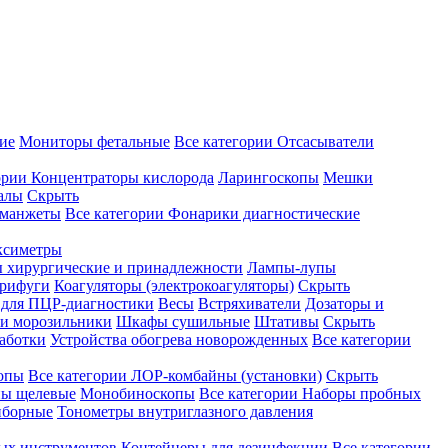
ие
Мониторы фетальные
Все категории
Отсасыватели
ории
Концентраторы кислорода
Ларингоскопы
Мешки
алы
Скрыть
 манжеты
Все категории
Фонарики диагностические
ксиметры
ы хирургические и принадлежности
Лампы-лупы
рифуги
Коагуляторы (электрокоагуляторы)
Скрыть
 для ПЦР-диагностики
Весы
Встряхиватели
Дозаторы и
и морозильники
Шкафы сушильные
Штативы
Скрыть
аботки
Устройства обогрева новорожденных
Все категории
опы
Все категории
ЛОР-комбайны (установки)
Скрыть
ы щелевые
Монобиноскопы
Все категории
Наборы пробных
иборные
Тонометры внутриглазного давления
ных инструментов
Контейнеры для дезинфекции
Все категории