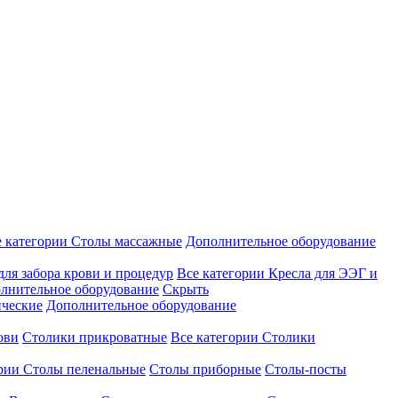
е категории
Столы массажные
Дополнительное оборудование
для забора крови и процедур
Все категории
Кресла для ЭЭГ и
лнительное оборудование
Скрыть
ические
Дополнительное оборудование
ови
Столики прикроватные
Все категории
Столики
ории
Столы пеленальные
Столы приборные
Столы-посты