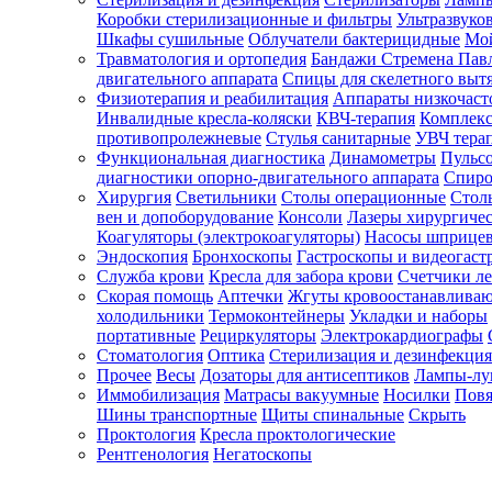
Коробки стерилизационные и фильтры
Ультразвуко
Шкафы сушильные
Облучатели бактерицидные
Мой
Травматология и ортопедия
Бандажи Стремена Пав
Зарегистрироваться
двигательного аппарата
Спицы для скелетного выт
Физиотерапия и реабилитация
Аппараты низкочаст
Инвалидные кресла-коляски
КВЧ-терапия
Комплекс
противопролежневые
Стулья санитарные
УВЧ тера
Функциональная диагностика
Динамометры
Пульс
Зачем
диагностики опорно-двигательного аппарата
Спиро
регистрироваться?
Хирургия
Светильники
Столы операционные
Стол
вен и допоборудование
Консоли
Лазеры хирургиче
Все
Коагуляторы (электрокоагуляторы)
Насосы шприце
покупки
Эндоскопия
Бронхоскопы
Гастроскопы и видеогаст
в
одном
Служба крови
Кресла для забора крови
Счетчики л
месте
Скорая помощь
Аптечки
Жгуты кровоостанавлива
Личный
холодильники
Термоконтейнеры
Укладки и наборы
менеджер
портативные
Рециркуляторы
Электрокардиографы
Стоматология
Оптика
Стерилизация и дезинфекция
Отслеживание
статуса
Прочее
Весы
Дозаторы для антисептиков
Лампы-л
заказа
Иммобилизация
Матрасы вакуумные
Носилки
Повя
Шины транспортные
Щиты спинальные
Скрыть
Проктология
Кресла проктологические
Рентгенология
Негатоскопы