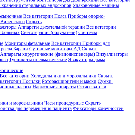
 хранения стерильных эндоскопов
Упаковочные машины
осыночные
Все категории
Пояса
Приборы опорно-
Виленского
Скрыть
аляторы
Аппараты дыхательной терапии
Все категории
я больных
Светотерапия (облучатели)
Системы
ые
Мониторы фетальные
Все категории
Приборы для
ресла Барани
Суточные мониторы АД
Скрыть
Аппараты хирургические (физиодиспенсеры)
Визуализаторы
рова
Турникеты пневматические
Эвакуаторы дыма
копические
Все категории
Холодильники и морозильники
Скрыть
 категории
Носилки
Роторасширители и маски
Сумки-
ионные насосы
Наркозные аппараты
Отсасыватели
ики и морозильники
Часы процедурные
Скрыть
ройства для перемещения пациента
Фиксаторы конечностей