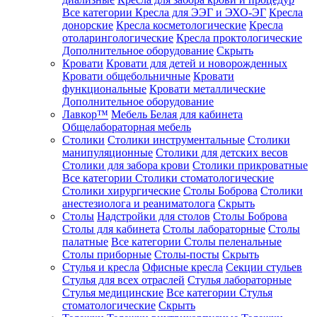
Все категории
Кресла для ЭЭГ и ЭХО-ЭГ
Кресла
донорские
Кресла косметологические
Кресла
отоларингологические
Кресла проктологические
Дополнительное оборудование
Скрыть
Кровати
Кровати для детей и новорожденных
Кровати общебольничные
Кровати
функциональные
Кровати металлические
Дополнительное оборудование
Лавкор™
Мебель Белая для кабинета
Общелабораторная мебель
Столики
Столики инструментальные
Столики
манипуляционные
Столики для детских весов
Столики для забора крови
Столики прикроватные
Все категории
Столики стоматологические
Столики хирургические
Столы Боброва
Столики
анестезиолога и реаниматолога
Скрыть
Столы
Надстройки для столов
Столы Боброва
Столы для кабинета
Столы лабораторные
Столы
палатные
Все категории
Столы пеленальные
Столы приборные
Столы-посты
Скрыть
Стулья и кресла
Офисные кресла
Секции стульев
Стулья для всех отраслей
Стулья лабораторные
Стулья медицинские
Все категории
Стулья
стоматологические
Скрыть