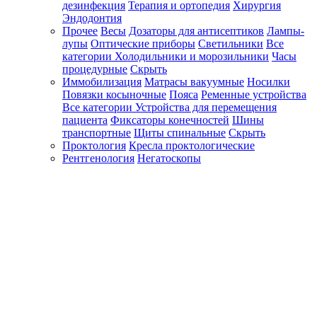
дезинфекция
Терапия и ортопедия
Хирургия
Эндодонтия
Прочее
Весы
Дозаторы для антисептиков
Лампы-
лупы
Оптические приборы
Светильники
Все
категории
Холодильники и морозильники
Часы
процедурные
Скрыть
Иммобилизация
Матрасы вакуумные
Носилки
Повязки косыночные
Пояса
Ременные устройства
Все категории
Устройства для перемещения
пациента
Фиксаторы конечностей
Шины
транспортные
Щиты спинальные
Скрыть
Проктология
Кресла проктологические
Рентгенология
Негатоскопы