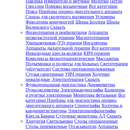
Павлика
Измерители и метчики
Молотки
Петли
Глиссона
Повязки косыночные
Все категории
Пояса
Приборы опорно-двигательного аппарата
Спицы для скелетного вытяжения
Угломеры
Фиксаторы конечностей
Шины Беллера
Шины
Виленского
Скрыть
Физиотерапия и реабилитация
Аппараты
низкочастотной терапии
Магнитотерапия
Ультразвуковая (УЗ) терапия
Ингаляторы
Аппараты дыхательной терапии
Все категории
Инвалидные кресла-коляски
КВЧ-терапия
Комплексы физиотерапевтические
Массажеры
Подъемники и подвесы для больных
Светотерапия
(облучатели)
Системы противопролежневые
Стулья санитарные
УВЧ терапия
Ходунки
инвалидные
Электротерапия
Скрыть
Функциональная диагностика
Динамометры
Пульсоксиметры
Электрокардиографы
Калиперы
и рулетки электронные
Мониторы фетальные
Все
категории
Приборы для диагностики опорно-
двигательного аппарата
Спирографы
Холтеры и
кардиорегистраторы
Электроэнцефалографы
Кресла Барани
Суточные мониторы АД
Скрыть
Хирургия
Светильники
Столы операционные
Столы перевязочные
Отсасыватели
Аппараты