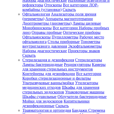
Наборы диагностические
Налобные осветители и
рефлекторы
Отоскопы
Все категории
ЛОР-
комбайны (установки)
Скрыть
Офтальмология
Анализаторы поля зрения
(периметры)
Аппараты магнитотерапии
Диоптриметры (линзметры)
Лампы щелевые
Монобиноскопы
Все категории
Наборы пробных
линз
Оправы пробные
Оптические приборы
Офтальмоскопы
Пупиллометры
Рабочее место
офтальмолога
Столы приборные
Тонометры
внутриглазного давления
Экзофтальмометры
Наборы диагностические
Проекторы знаков
Скрыть
Стерилизация и дезинфекция
Стерилизаторы
Лампы бактерицидные
Рециркуляторы
Камеры
для хранения стерильных инструментов
Контейнеры для дезинфекции
Все категории
Коробки стерилизационные и фильтры
Ультразвуковые ванны/мойки
Утилизаторы
медицинских отходов
Шкафы для хранения
стерильных эндоскопов
Упаковочные машины
Шкафы сушильные
Облучатели бактерицидные
Мойки для эндоскопов
Кипятильники
дезинфекционные
Скрыть
Травматология и ортопедия
Бандажи Стремена