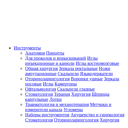
Инструменты
Анатомия
Пинцеты
Для проколов и впрыскиваний
Иглы
инъекционные и канюли
Иглы костномозговые
Общая хирургия
Зеркала ректальные
Ножи
ампутационные
Скальпели
Языкодержатели
Оториноларингология
Воронки ушные
Зеркала
носовые
Иглы
Камертоны
Офтальмология
Скальпели глазные
Стоматология
Терапия
Хирургия
Шприцы
карпульные
Лотки
Травматология и механотерапия
Метчики и
измерители канала
Угломеры
Наборы инструментов
Акушерство и гинекология
Стоматология
Оториноларингология
Хирургия