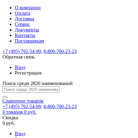
О компании
Восстановление
Обратная
Вход
Регистрация
Оплата
пароля
связь
На
Доставка
вашу
Сервис
почту
Только
Только
Документы
test@example.com
для
для
Ваше
Введите
Заполните
отправлена
ИП
ИП
Контакты
новый
Пароль
На
сообщение
форму.
ссылка.
и
и
пароль
Поставщикам
успешно
вашу
успешно
юр.
юр.
Перейдите
отправлено.
лиц
лиц
восстановлен
почту
Мы
+7 (495) 792-54-99
,
8-800-700-23-23
по
test@test.ru
ней
отправим
Обратная связь
для
отправлена
вам
завершения
ссылка.
Вход
регистрации.
ссылку
Регистрация
Войти
на
указанный
Перейдите
Сообщение
Поиск среди 2820 наименований
Ок
электронный
по
адрес,
ней
перейдя
Сравнение
для
товаров
по
+7 (495) 792-54-99
,
8-800-700-23-23
смены
Запомнить
Забыли
0
товаров
которой
0 руб.
пароля.
меня
пароль?
Сменить
Скидка
вы
0 руб.
сможете
пароль
Я принимаю условия
Войти
задать
пользовательского
Вход
новый
соглашения
и