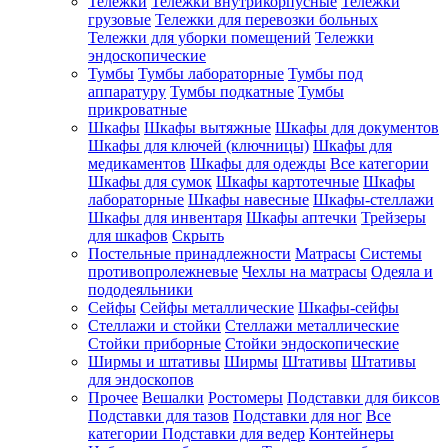
Тележки
Тележки внутрикорпусные
Тележки
грузовые
Тележки для перевозки больных
Тележки для уборки помещений
Тележки
эндоскопические
Тумбы
Тумбы лабораторные
Тумбы под
аппаратуру
Тумбы подкатные
Тумбы
прикроватные
Шкафы
Шкафы вытяжные
Шкафы для документов
Шкафы для ключей (ключницы)
Шкафы для
медикаментов
Шкафы для одежды
Все категории
Шкафы для сумок
Шкафы картотечные
Шкафы
лабораторные
Шкафы навесные
Шкафы-стеллажи
Шкафы для инвентаря
Шкафы аптечки
Трейзеры
для шкафов
Скрыть
Постельные принадлежности
Матрасы
Системы
противопролежневые
Чехлы на матрасы
Одеяла и
пододеяльники
Сейфы
Сейфы металлические
Шкафы-сейфы
Стеллажи и стойки
Стеллажи металлические
Стойки приборные
Стойки эндоскопические
Ширмы и штативы
Ширмы
Штативы
Штативы
для эндоскопов
Прочее
Вешалки
Ростомеры
Подставки для биксов
Подставки для тазов
Подставки для ног
Все
категории
Подставки для ведер
Контейнеры