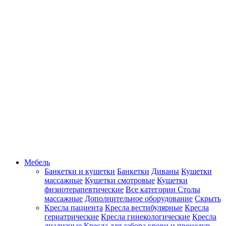
Мебель
Банкетки и кушетки
Банкетки
Диваны
Кушетки
массажные
Кушетки смотровые
Кушетки
физиотерапевтические
Все категории
Столы
массажные
Дополнительное оборудование
Скрыть
Кресла пациента
Кресла вестибулярные
Кресла
гериатрические
Кресла гинекологические
Кресла
диализные
Кресла для забора крови и процедур