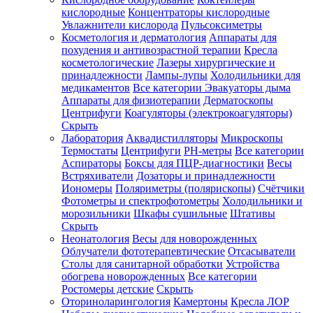
кислородные
Концентраторы кислородные
Увлажнители кислорода
Пульсоксиметры
Косметология и дерматология
Аппараты для
Зарегистрироваться
похудения и антивозрастной терапии
Кресла
косметологические
Лазеры хирургические и
принадлежности
Лампы-лупы
Холодильники для
медикаментов
Все категории
Эвакуаторы дыма
Аппараты для физиотерапии
Дерматоскопы
Зачем
Центрифуги
Коагуляторы (электрокоагуляторы)
регистрироваться?
Скрыть
Лаборатория
Аквадистилляторы
Микроскопы
Все
Термостаты
Центрифуги
PH-метры
Все категории
покупки
в
Аспираторы
Боксы для ПЦР-диагностики
Весы
одном
Встряхиватели
Дозаторы и принадлежности
месте
Иономеры
Поляриметры (полярископы)
Счётчики
Личный
Фотометры и спектрофотометры
Холодильники и
менеджер
морозильники
Шкафы сушильные
Штативы
Отслеживание
Скрыть
статуса
Неонатология
Весы для новорожденных
заказа
Облучатели фототерапевтические
Отсасыватели
Столы для санитарной обработки
Устройства
обогрева новорожденных
Все категории
Ростомеры детские
Скрыть
Оториноларингология
Камертоны
Кресла ЛОР