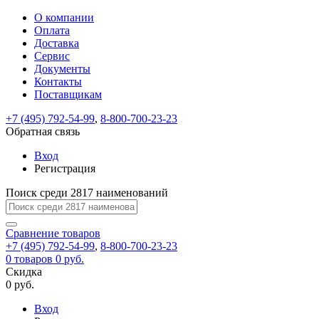
О компании
Восстановление
Обратная
Вход
Регистрация
Оплата
пароля
связь
На
Доставка
вашу
Сервис
почту
Только
Только
Документы
test@example.com
для
для
Ваше
Введите
Заполните
отправлена
ИП
ИП
Контакты
новый
Пароль
На
сообщение
форму.
ссылка.
и
и
пароль
Поставщикам
успешно
вашу
успешно
юр.
юр.
Перейдите
отправлено.
лиц
лиц
восстановлен
почту
Мы
+7 (495) 792-54-99
,
8-800-700-23-23
по
test@test.ru
ней
отправим
Обратная связь
для
отправлена
вам
завершения
ссылка.
Вход
регистрации.
ссылку
Регистрация
Войти
на
указанный
Перейдите
Сообщение
Поиск среди 2817 наименований
Ок
электронный
по
адрес,
ней
перейдя
Сравнение
для
товаров
по
+7 (495) 792-54-99
,
8-800-700-23-23
смены
Запомнить
Забыли
0
товаров
которой
0 руб.
пароля.
меня
пароль?
Сменить
Скидка
вы
0 руб.
сможете
пароль
Я принимаю условия
Войти
задать
пользовательского
Вход
новый
соглашения
и