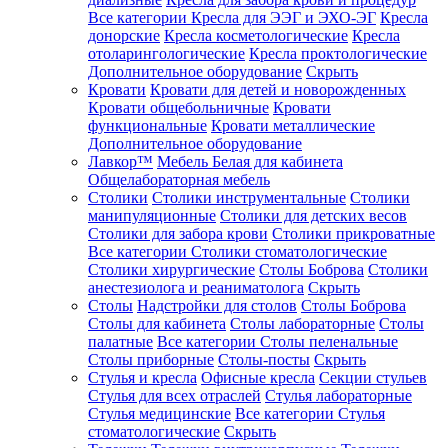
Все категории
Кресла для ЭЭГ и ЭХО-ЭГ
Кресла
донорские
Кресла косметологические
Кресла
отоларингологические
Кресла проктологические
Дополнительное оборудование
Скрыть
Кровати
Кровати для детей и новорожденных
Кровати общебольничные
Кровати
функциональные
Кровати металлические
Дополнительное оборудование
Лавкор™
Мебель Белая для кабинета
Общелабораторная мебель
Столики
Столики инструментальные
Столики
манипуляционные
Столики для детских весов
Столики для забора крови
Столики прикроватные
Все категории
Столики стоматологические
Столики хирургические
Столы Боброва
Столики
анестезиолога и реаниматолога
Скрыть
Столы
Надстройки для столов
Столы Боброва
Столы для кабинета
Столы лабораторные
Столы
палатные
Все категории
Столы пеленальные
Столы приборные
Столы-посты
Скрыть
Стулья и кресла
Офисные кресла
Секции стульев
Стулья для всех отраслей
Стулья лабораторные
Стулья медицинские
Все категории
Стулья
стоматологические
Скрыть