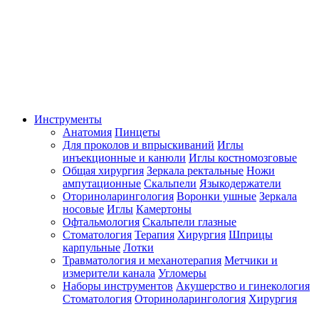
Инструменты
Анатомия
Пинцеты
Для проколов и впрыскиваний
Иглы
инъекционные и канюли
Иглы костномозговые
Общая хирургия
Зеркала ректальные
Ножи
ампутационные
Скальпели
Языкодержатели
Оториноларингология
Воронки ушные
Зеркала
носовые
Иглы
Камертоны
Офтальмология
Скальпели глазные
Стоматология
Терапия
Хирургия
Шприцы
карпульные
Лотки
Травматология и механотерапия
Метчики и
измерители канала
Угломеры
Наборы инструментов
Акушерство и гинекология
Стоматология
Оториноларингология
Хирургия