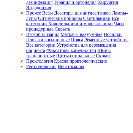
дезинфекция
Терапия и ортопедия
Хирургия
Эндодонтия
Прочее
Весы
Дозаторы для антисептиков
Лампы-
лупы
Оптические приборы
Светильники
Все
категории
Холодильники и морозильники
Часы
процедурные
Скрыть
Иммобилизация
Матрасы вакуумные
Носилки
Повязки косыночные
Пояса
Ременные устройства
Все категории
Устройства для перемещения
пациента
Фиксаторы конечностей
Шины
транспортные
Щиты спинальные
Скрыть
Проктология
Кресла проктологические
Рентгенология
Негатоскопы