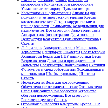
кислородные
Концентраторы кислородные
Увлажнители кислорода
Пульсоксиметры
Косметология и дерматология
Аппараты для
Зарегистрироваться
похудения и антивозрастной терапии
Кресла
косметологические
Лазеры хирургические и
принадлежности
Лампы-лупы
Холодильники для
медикаментов
Все категории
Эвакуаторы дыма
Аппараты для физиотерапии
Дерматоскопы
Зачем
Центрифуги
Коагуляторы (электрокоагуляторы)
регистрироваться?
Скрыть
Лаборатория
Аквадистилляторы
Микроскопы
Все
Термостаты
Центрифуги
PH-метры
Все категории
покупки
в
Аспираторы
Боксы для ПЦР-диагностики
Весы
одном
Встряхиватели
Дозаторы и принадлежности
месте
Иономеры
Поляриметры (полярископы)
Счётчики
Личный
Фотометры и спектрофотометры
Холодильники и
менеджер
морозильники
Шкафы сушильные
Штативы
Отслеживание
Скрыть
статуса
Неонатология
Весы для новорожденных
заказа
Облучатели фототерапевтические
Отсасыватели
Столы для санитарной обработки
Устройства
обогрева новорожденных
Все категории
Ростомеры детские
Скрыть
Оториноларингология
Камертоны
Кресла ЛОР