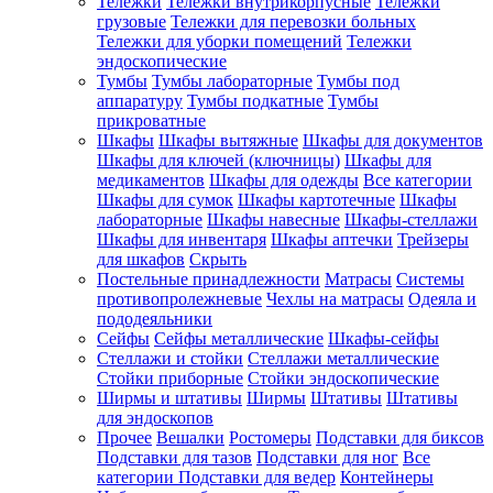
Тележки
Тележки внутрикорпусные
Тележки
грузовые
Тележки для перевозки больных
Тележки для уборки помещений
Тележки
эндоскопические
Тумбы
Тумбы лабораторные
Тумбы под
аппаратуру
Тумбы подкатные
Тумбы
прикроватные
Шкафы
Шкафы вытяжные
Шкафы для документов
Шкафы для ключей (ключницы)
Шкафы для
медикаментов
Шкафы для одежды
Все категории
Шкафы для сумок
Шкафы картотечные
Шкафы
лабораторные
Шкафы навесные
Шкафы-стеллажи
Шкафы для инвентаря
Шкафы аптечки
Трейзеры
для шкафов
Скрыть
Постельные принадлежности
Матрасы
Системы
противопролежневые
Чехлы на матрасы
Одеяла и
пододеяльники
Сейфы
Сейфы металлические
Шкафы-сейфы
Стеллажи и стойки
Стеллажи металлические
Стойки приборные
Стойки эндоскопические
Ширмы и штативы
Ширмы
Штативы
Штативы
для эндоскопов
Прочее
Вешалки
Ростомеры
Подставки для биксов
Подставки для тазов
Подставки для ног
Все
категории
Подставки для ведер
Контейнеры