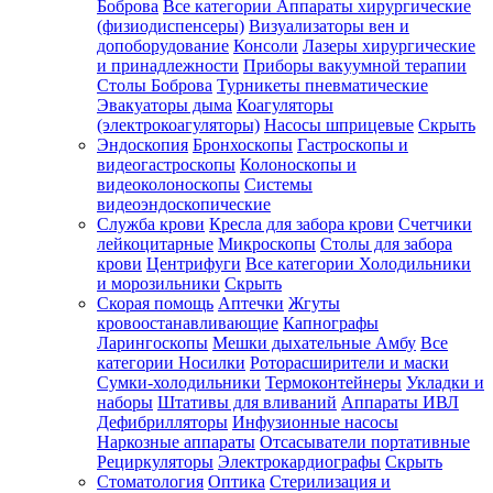
Боброва
Все категории
Аппараты хирургические
(физиодиспенсеры)
Визуализаторы вен и
допоборудование
Консоли
Лазеры хирургические
и принадлежности
Приборы вакуумной терапии
Столы Боброва
Турникеты пневматические
Эвакуаторы дыма
Коагуляторы
(электрокоагуляторы)
Насосы шприцевые
Скрыть
Эндоскопия
Бронхоскопы
Гастроскопы и
видеогастроскопы
Колоноскопы и
видеоколоноскопы
Системы
видеоэндоскопические
Служба крови
Кресла для забора крови
Счетчики
лейкоцитарные
Микроскопы
Столы для забора
крови
Центрифуги
Все категории
Холодильники
и морозильники
Скрыть
Скорая помощь
Аптечки
Жгуты
кровоостанавливающие
Капнографы
Ларингоскопы
Мешки дыхательные Амбу
Все
категории
Носилки
Роторасширители и маски
Сумки-холодильники
Термоконтейнеры
Укладки и
наборы
Штативы для вливаний
Аппараты ИВЛ
Дефибрилляторы
Инфузионные насосы
Наркозные аппараты
Отсасыватели портативные
Рециркуляторы
Электрокардиографы
Скрыть
Стоматология
Оптика
Стерилизация и