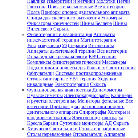
Павлика
Измерители и метчики
Молотки
Петли
Глиссона
Повязки косыночные
Все категории
Пояса
Приборы опорно-двигательного аппарата
Спицы для скелетного вытяжения
Угломеры
Фиксаторы конечностей
Шины Беллера
Шины
Виленского
Скрыть
Физиотерапия и реабилитация
Аппараты
низкочастотной терапии
Магнитотерапия
Ультразвуковая (УЗ) терапия
Ингаляторы
Аппараты дыхательной терапии
Все категории
Инвалидные кресла-коляски
КВЧ-терапия
Комплексы физиотерапевтические
Массажеры
Подъемники и подвесы для больных
Светотерапия
(облучатели)
Системы противопролежневые
Стулья санитарные
УВЧ терапия
Ходунки
инвалидные
Электротерапия
Скрыть
Функциональная диагностика
Динамометры
Пульсоксиметры
Электрокардиографы
Калиперы
и рулетки электронные
Мониторы фетальные
Все
категории
Приборы для диагностики опорно-
двигательного аппарата
Спирографы
Холтеры и
кардиорегистраторы
Электроэнцефалографы
Кресла Барани
Суточные мониторы АД
Скрыть
Хирургия
Светильники
Столы операционные
Столы перевязочные
Отсасыватели
Аппараты