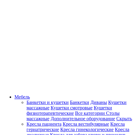
Мебель
Банкетки и кушетки
Банкетки
Диваны
Кушетки
массажные
Кушетки смотровые
Кушетки
физиотерапевтические
Все категории
Столы
массажные
Дополнительное оборудование
Скрыть
Кресла пациента
Кресла вестибулярные
Кресла
гериатрические
Кресла гинекологические
Кресла
диализные
Кресла для забора крови и процедур