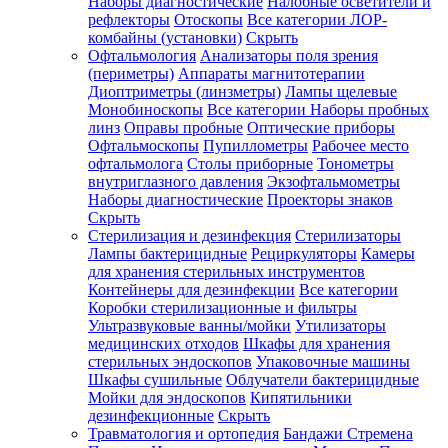
Наборы диагностические
Налобные осветители и
рефлекторы
Отоскопы
Все категории
ЛОР-
комбайны (установки)
Скрыть
Офтальмология
Анализаторы поля зрения
(периметры)
Аппараты магнитотерапии
Диоптриметры (линзметры)
Лампы щелевые
Монобиноскопы
Все категории
Наборы пробных
линз
Оправы пробные
Оптические приборы
Офтальмоскопы
Пупиллометры
Рабочее место
офтальмолога
Столы приборные
Тонометры
внутриглазного давления
Экзофтальмометры
Наборы диагностические
Проекторы знаков
Скрыть
Стерилизация и дезинфекция
Стерилизаторы
Лампы бактерицидные
Рециркуляторы
Камеры
для хранения стерильных инструментов
Контейнеры для дезинфекции
Все категории
Коробки стерилизационные и фильтры
Ультразвуковые ванны/мойки
Утилизаторы
медицинских отходов
Шкафы для хранения
стерильных эндоскопов
Упаковочные машины
Шкафы сушильные
Облучатели бактерицидные
Мойки для эндоскопов
Кипятильники
дезинфекционные
Скрыть
Травматология и ортопедия
Бандажи Стремена