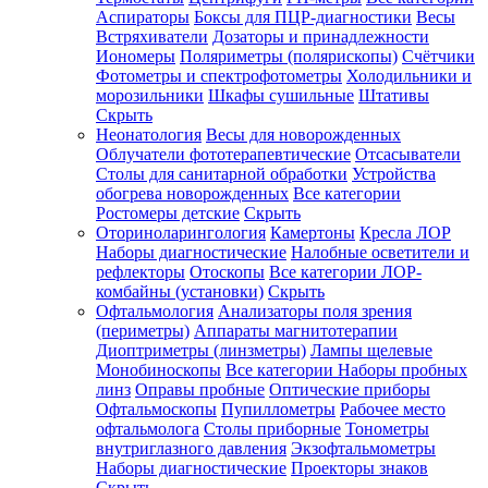
Аспираторы
Боксы для ПЦР-диагностики
Весы
Встряхиватели
Дозаторы и принадлежности
Иономеры
Поляриметры (полярископы)
Счётчики
Фотометры и спектрофотометры
Холодильники и
морозильники
Шкафы сушильные
Штативы
Скрыть
Неонатология
Весы для новорожденных
Облучатели фототерапевтические
Отсасыватели
Столы для санитарной обработки
Устройства
обогрева новорожденных
Все категории
Ростомеры детские
Скрыть
Оториноларингология
Камертоны
Кресла ЛОР
Наборы диагностические
Налобные осветители и
рефлекторы
Отоскопы
Все категории
ЛОР-
комбайны (установки)
Скрыть
Офтальмология
Анализаторы поля зрения
(периметры)
Аппараты магнитотерапии
Диоптриметры (линзметры)
Лампы щелевые
Монобиноскопы
Все категории
Наборы пробных
линз
Оправы пробные
Оптические приборы
Офтальмоскопы
Пупиллометры
Рабочее место
офтальмолога
Столы приборные
Тонометры
внутриглазного давления
Экзофтальмометры
Наборы диагностические
Проекторы знаков
Скрыть