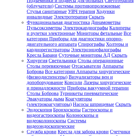
Подъемники и подвесы для больных
Светотерапия
(облучатели)
Системы противопролежневые
Стулья санитарные
УВЧ терапия
Ходунки
инвалидные
Электротерапия
Скрыть
Функциональная диагностика
Динамометры
Пульсоксиметры
Электрокардиографы
Калиперы
и рулетки электронные
Мониторы фетальные
Все
категории
Приборы для диагностики опорно-
двигательного аппарата
Спирографы
Холтеры и
кардиорегистраторы
Электроэнцефалографы
Кресла Барани
Суточные мониторы АД
Скрыть
Хирургия
Светильники
Столы операционные
Столы перевязочные
Отсасыватели
Аппараты
Боброва
Все категории
Аппараты хирургические
(физиодиспенсеры)
Визуализаторы вен и
допоборудование
Консоли
Лазеры хирургические
и принадлежности
Приборы вакуумной терапии
Столы Боброва
Турникеты пневматические
Эвакуаторы дыма
Коагуляторы
(электрокоагуляторы)
Насосы шприцевые
Скрыть
Эндоскопия
Бронхоскопы
Гастроскопы и
видеогастроскопы
Колоноскопы и
видеоколоноскопы
Системы
видеоэндоскопические
Служба крови
Кресла для забора крови
Счетчики