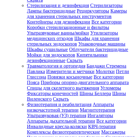
Стерилизация и дезинфекция
Стерилизаторы
Лампы бактерицидные
Рециркуляторы
Камеры
для хранения стерильных инструментов
Контейнеры для дезинфекции
Все категории
Коробки стерилизационные и фильтры
Ультразвуковые ванны/мойки
Утилизаторы
медицинских отходов
Шкафы для хранения
стерильных эндоскопов
Упаковочные машины
Шкафы сушильные
Облучатели бактерицидные
Мойки для эндоскопов
Кипятильники
дезинфекционные
Скрыть
Травматология и ортопедия
Бандажи Стремена
Павлика
Измерители и метчики
Молотки
Петли
Глиссона
Повязки косыночные
Все категории
Пояса
Приборы опорно-двигательного аппарата
Спицы для скелетного вытяжения
Угломеры
Фиксаторы конечностей
Шины Беллера
Шины
Виленского
Скрыть
Физиотерапия и реабилитация
Аппараты
низкочастотной терапии
Магнитотерапия
Ультразвуковая (УЗ) терапия
Ингаляторы
Аппараты дыхательной терапии
Все категории
Инвалидные кресла-коляски
КВЧ-терапия
Комплексы физиотерапевтические
Массажеры