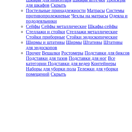
для шкафов
Скрыть
Постельные принадлежности
Матрасы
Системы
противопролежневые
Чехлы на матрасы
Одеяла и
пододеяльники
Сейфы
Сейфы металлические
Шкафы-сейфы
Стеллажи и стойки
Стеллажи металлические
Стойки приборные
Стойки эндоскопические
Ширмы и штативы
Ширмы
Штативы
Штативы
для эндоскопов
Прочее
Вешалки
Ростомеры
Подставки для биксов
Подставки для тазов
Подставки для ног
Все
категории
Подставки для ведер
Контейнеры
Наборы для уборки пола
Тележки для уборки
помещений
Скрыть