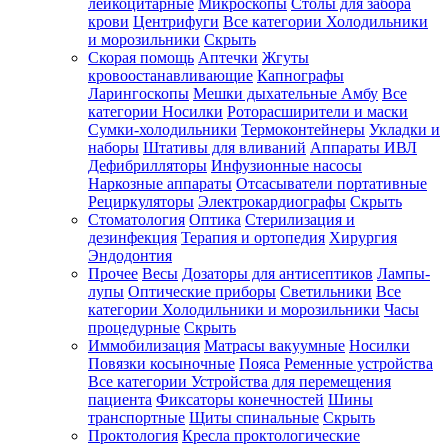
лейкоцитарные
Микроскопы
Столы для забора
крови
Центрифуги
Все категории
Холодильники
и морозильники
Скрыть
Скорая помощь
Аптечки
Жгуты
кровоостанавливающие
Капнографы
Ларингоскопы
Мешки дыхательные Амбу
Все
категории
Носилки
Роторасширители и маски
Сумки-холодильники
Термоконтейнеры
Укладки и
наборы
Штативы для вливаний
Аппараты ИВЛ
Дефибрилляторы
Инфузионные насосы
Наркозные аппараты
Отсасыватели портативные
Рециркуляторы
Электрокардиографы
Скрыть
Стоматология
Оптика
Стерилизация и
дезинфекция
Терапия и ортопедия
Хирургия
Эндодонтия
Прочее
Весы
Дозаторы для антисептиков
Лампы-
лупы
Оптические приборы
Светильники
Все
категории
Холодильники и морозильники
Часы
процедурные
Скрыть
Иммобилизация
Матрасы вакуумные
Носилки
Повязки косыночные
Пояса
Ременные устройства
Все категории
Устройства для перемещения
пациента
Фиксаторы конечностей
Шины
транспортные
Щиты спинальные
Скрыть
Проктология
Кресла проктологические