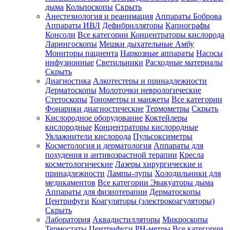
дыма
Кольпоскопы
Скрыть
Анестезиология и реанимация
Аппараты Боброва
Аппараты ИВЛ
Дефибрилляторы
Капнографы
Консоли
Все категории
Концентраторы кислорода
Ларингоскопы
Мешки дыхательные Амбу
Мониторы пациента
Наркозные аппараты
Насосы
инфузионные
Светильники
Расходные материалы
Скрыть
Диагностика
Алкотестеры и принадлежности
Дерматоскопы
Молоточки неврологические
Стетоскопы
Тонометры и манжеты
Все категории
Фонарики диагностические
Термометры
Скрыть
Кислородное оборудование
Коктейлеры
кислородные
Концентраторы кислородные
Увлажнители кислорода
Пульсоксиметры
Косметология и дерматология
Аппараты для
похудения и антивозрастной терапии
Кресла
косметологические
Лазеры хирургические и
принадлежности
Лампы-лупы
Холодильники для
медикаментов
Все категории
Эвакуаторы дыма
Аппараты для физиотерапии
Дерматоскопы
Центрифуги
Коагуляторы (электрокоагуляторы)
Скрыть
Лаборатория
Аквадистилляторы
Микроскопы
Термостаты
Центрифуги
PH-метры
Все категории