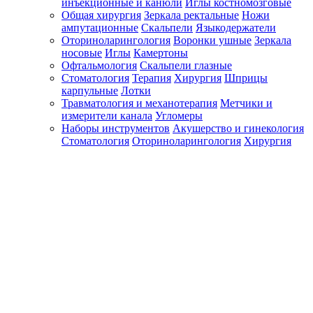
инъекционные и канюли
Иглы костномозговые
Общая хирургия
Зеркала ректальные
Ножи
ампутационные
Скальпели
Языкодержатели
Оториноларингология
Воронки ушные
Зеркала
носовые
Иглы
Камертоны
Офтальмология
Скальпели глазные
Стоматология
Терапия
Хирургия
Шприцы
карпульные
Лотки
Травматология и механотерапия
Метчики и
измерители канала
Угломеры
Наборы инструментов
Акушерство и гинекология
Стоматология
Оториноларингология
Хирургия