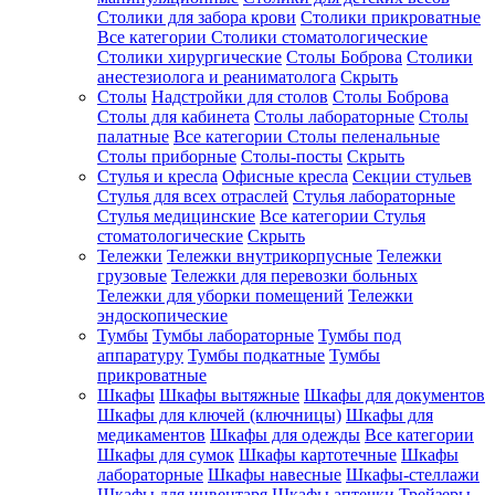
Столики для забора крови
Столики прикроватные
Все категории
Столики стоматологические
Столики хирургические
Столы Боброва
Столики
анестезиолога и реаниматолога
Скрыть
Столы
Надстройки для столов
Столы Боброва
Столы для кабинета
Столы лабораторные
Столы
палатные
Все категории
Столы пеленальные
Столы приборные
Столы-посты
Скрыть
Стулья и кресла
Офисные кресла
Секции стульев
Стулья для всех отраслей
Стулья лабораторные
Стулья медицинские
Все категории
Стулья
стоматологические
Скрыть
Тележки
Тележки внутрикорпусные
Тележки
грузовые
Тележки для перевозки больных
Тележки для уборки помещений
Тележки
эндоскопические
Тумбы
Тумбы лабораторные
Тумбы под
аппаратуру
Тумбы подкатные
Тумбы
прикроватные
Шкафы
Шкафы вытяжные
Шкафы для документов
Шкафы для ключей (ключницы)
Шкафы для
медикаментов
Шкафы для одежды
Все категории
Шкафы для сумок
Шкафы картотечные
Шкафы
лабораторные
Шкафы навесные
Шкафы-стеллажи
Шкафы для инвентаря
Шкафы аптечки
Трейзеры