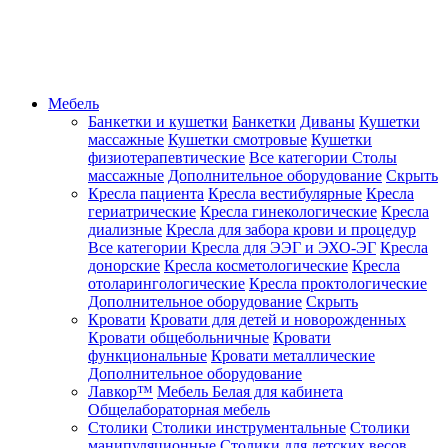
Мебель
Банкетки и кушетки
Банкетки
Диваны
Кушетки
массажные
Кушетки смотровые
Кушетки
физиотерапевтические
Все категории
Столы
массажные
Дополнительное оборудование
Скрыть
Кресла пациента
Кресла вестибулярные
Кресла
гериатрические
Кресла гинекологические
Кресла
диализные
Кресла для забора крови и процедур
Все категории
Кресла для ЭЭГ и ЭХО-ЭГ
Кресла
донорские
Кресла косметологические
Кресла
отоларингологические
Кресла проктологические
Дополнительное оборудование
Скрыть
Кровати
Кровати для детей и новорожденных
Кровати общебольничные
Кровати
функциональные
Кровати металлические
Дополнительное оборудование
Лавкор™
Мебель Белая для кабинета
Общелабораторная мебель
Столики
Столики инструментальные
Столики
манипуляционные
Столики для детских весов