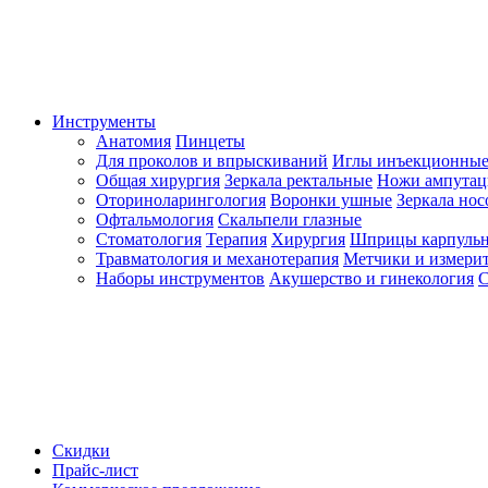
Инструменты
Анатомия
Пинцеты
Для проколов и впрыскиваний
Иглы инъекционные
Общая хирургия
Зеркала ректальные
Ножи ампута
Оториноларингология
Воронки ушные
Зеркала но
Офтальмология
Скальпели глазные
Стоматология
Терапия
Хирургия
Шприцы карпуль
Травматология и механотерапия
Метчики и измерит
Наборы инструментов
Акушерство и гинекология
С
Скидки
Прайс-лист