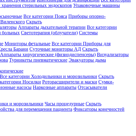
 хранения стерильных эндоскопов
Упаковочные машины
осыночные
Все категории
Пояса
Приборы опорно-
Виленского
Скрыть
аляторы
Аппараты дыхательной терапии
Все категории
я больных
Светотерапия (облучатели)
Системы
ые
Мониторы фетальные
Все категории
Приборы для
ресла Барани
Суточные мониторы АД
Скрыть
Аппараты хирургические (физиодиспенсеры)
Визуализаторы
рова
Турникеты пневматические
Эвакуаторы дыма
копические
Все категории
Холодильники и морозильники
Скрыть
 категории
Носилки
Роторасширители и маски
Сумки-
ионные насосы
Наркозные аппараты
Отсасыватели
ики и морозильники
Часы процедурные
Скрыть
ройства для перемещения пациента
Фиксаторы конечностей