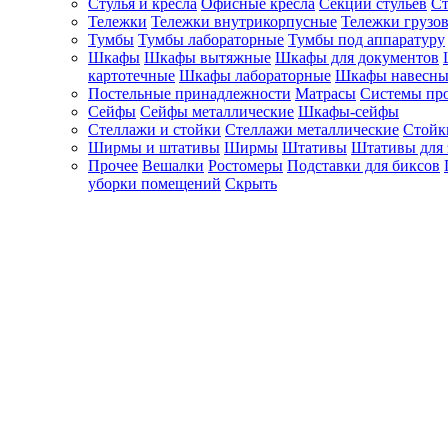
Стулья и кресла
Офисные кресла
Секции стульев
Ст
Тележки
Тележки внутрикорпусные
Тележки грузо
Тумбы
Тумбы лабораторные
Тумбы под аппаратуру
Шкафы
Шкафы вытяжные
Шкафы для документов
картотечные
Шкафы лабораторные
Шкафы навесны
Постельные принадлежности
Матрасы
Системы пр
Сейфы
Сейфы металлические
Шкафы-сейфы
Стеллажи и стойки
Стеллажи металлические
Стойк
Ширмы и штативы
Ширмы
Штативы
Штативы для 
Прочее
Вешалки
Ростомеры
Подставки для биксов
уборки помещений
Скрыть