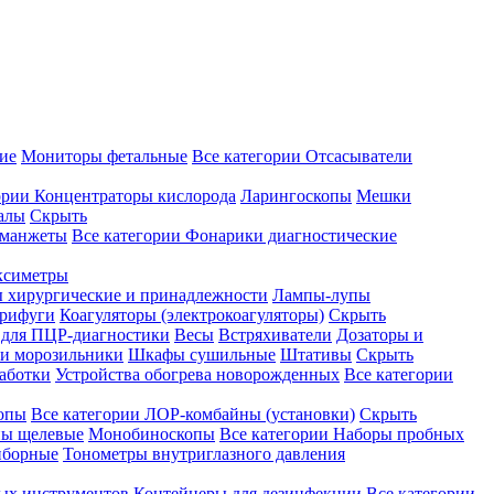
ие
Мониторы фетальные
Все категории
Отсасыватели
ории
Концентраторы кислорода
Ларингоскопы
Мешки
алы
Скрыть
 манжеты
Все категории
Фонарики диагностические
ксиметры
ы хирургические и принадлежности
Лампы-лупы
рифуги
Коагуляторы (электрокоагуляторы)
Скрыть
 для ПЦР-диагностики
Весы
Встряхиватели
Дозаторы и
и морозильники
Шкафы сушильные
Штативы
Скрыть
аботки
Устройства обогрева новорожденных
Все категории
опы
Все категории
ЛОР-комбайны (установки)
Скрыть
ы щелевые
Монобиноскопы
Все категории
Наборы пробных
иборные
Тонометры внутриглазного давления
ных инструментов
Контейнеры для дезинфекции
Все категории