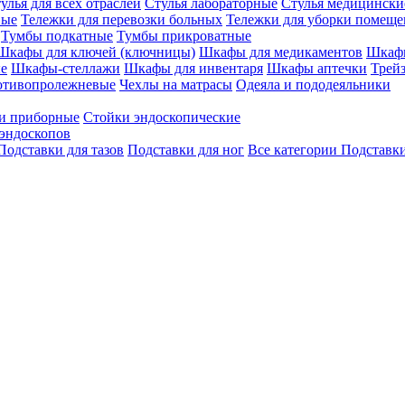
улья для всех отраслей
Стулья лабораторные
Стулья медицински
вые
Тележки для перевозки больных
Тележки для уборки помещ
Тумбы подкатные
Тумбы прикроватные
Шкафы для ключей (ключницы)
Шкафы для медикаментов
Шкафы
е
Шкафы-стеллажи
Шкафы для инвентаря
Шкафы аптечки
Трей
отивопролежневые
Чехлы на матрасы
Одеяла и пододеяльники
и приборные
Стойки эндоскопические
эндоскопов
Подставки для тазов
Подставки для ног
Все категории
Подставки