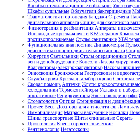
Коробки стерилизационные и фильтры
Ультразвуко
Шкафы сушильные
Облучатели бактерицидные
Мой
Травматология и ортопедия
Бандажи Стремена Пав
Зарегистрироваться
двигательного аппарата
Спицы для скелетного выт
Физиотерапия и реабилитация
Аппараты низкочаст
Инвалидные кресла-коляски
КВЧ-терапия
Комплекс
противопролежневые
Стулья санитарные
УВЧ тера
Функциональная диагностика
Динамометры
Пульс
Зачем
диагностики опорно-двигательного аппарата
Спиро
регистрироваться?
Хирургия
Светильники
Столы операционные
Стол
вен и допоборудование
Консоли
Лазеры хирургиче
Все
Коагуляторы (электрокоагуляторы)
Насосы шприце
покупки
Эндоскопия
Бронхоскопы
Гастроскопы и видеогаст
в
одном
Служба крови
Кресла для забора крови
Счетчики л
месте
Скорая помощь
Аптечки
Жгуты кровоостанавлива
Личный
холодильники
Термоконтейнеры
Укладки и наборы
менеджер
портативные
Рециркуляторы
Электрокардиографы
Стоматология
Оптика
Стерилизация и дезинфекция
Отслеживание
статуса
Прочее
Весы
Дозаторы для антисептиков
Лампы-л
заказа
Иммобилизация
Матрасы вакуумные
Носилки
Повя
Шины транспортные
Щиты спинальные
Скрыть
Проктология
Кресла проктологические
Рентгенология
Негатоскопы