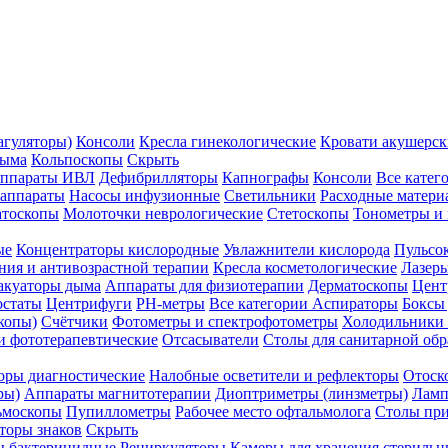
агуляторы)
Консоли
Кресла гинекологические
Кровати акушерск
дыма
Кольпоскопы
Скрыть
ппараты ИВЛ
Дефибрилляторы
Капнографы
Консоли
Все катег
 аппараты
Насосы инфузионные
Светильники
Расходные матери
атоскопы
Молоточки неврологические
Стетоскопы
Тонометры и
ые
Концентраторы кислородные
Увлажнители кислорода
Пульсо
ния и антивозрастной терапии
Кресла косметологические
Лазер
акуаторы дыма
Аппараты для физиотерапии
Дерматоскопы
Цент
остаты
Центрифуги
PH-метры
Все категории
Аспираторы
Боксы
копы)
Счётчики
Фотометры и спектрофотометры
Холодильники 
и фототерапевтические
Отсасыватели
Столы для санитарной обр
оры диагностические
Налобные осветители и рефлекторы
Отоск
ры)
Аппараты магнитотерапии
Диоптриметры (линзметры)
Ламп
ьмоскопы
Пупиллометры
Рабочее место офтальмолога
Столы пр
торы знаков
Скрыть
 бактерицидные
Рециркуляторы
Камеры для хранения стериль