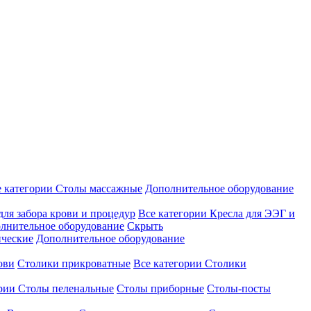
е категории
Столы массажные
Дополнительное оборудование
для забора крови и процедур
Все категории
Кресла для ЭЭГ и
лнительное оборудование
Скрыть
ические
Дополнительное оборудование
ови
Столики прикроватные
Все категории
Столики
ории
Столы пеленальные
Столы приборные
Столы-посты