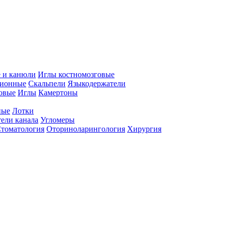
 и канюли
Иглы костномозговые
ционные
Скальпели
Языкодержатели
совые
Иглы
Камертоны
ные
Лотки
ели канала
Угломеры
томатология
Оториноларингология
Хирургия