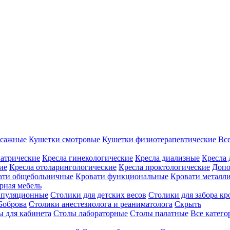
ссажные
Кушетки смотровые
Кушетки физиотерапевтические
Вс
иатрические
Кресла гинекологические
Кресла диализные
Кресла 
ие
Кресла отоларингологические
Кресла проктологические
Допо
ати общебольничные
Кровати функциональные
Кровати металл
рная мебель
ипуляционные
Столики для детских весов
Столики для забора кр
Боброва
Столики анестезиолога и реаниматолога
Скрыть
ы для кабинета
Столы лабораторные
Столы палатные
Все катег