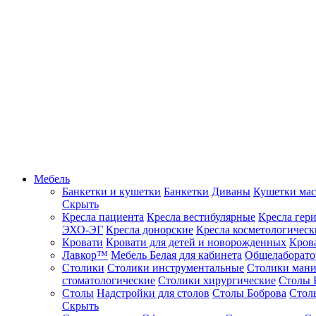
Мебель
Банкетки и кушетки
Банкетки
Диваны
Кушетки ма
Скрыть
Кресла пациента
Кресла вестибулярные
Кресла гер
ЭХО-ЭГ
Кресла донорские
Кресла косметологическ
Кровати
Кровати для детей и новорожденных
Кров
Лавкор™
Мебель Белая для кабинета
Общелаборато
Столики
Столики инструментальные
Столики ман
стоматологические
Столики хирургические
Столы 
Столы
Надстройки для столов
Столы Боброва
Стол
Скрыть