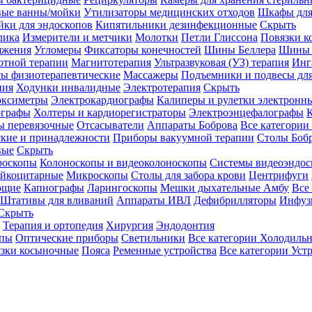
вые ванны/мойки
Утилизаторы медицинских отходов
Шкафы для
ки для эндоскопов
Кипятильники дезинфекционные
Скрыть
лика
Измерители и метчики
Молотки
Петли Глиссона
Повязки к
яжения
Угломеры
Фиксаторы конечностей
Шины Беллера
Шины 
отной терапии
Магнитотерапия
Ультразвуковая (УЗ) терапия
Инг
ы физиотерапевтические
Массажеры
Подъемники и подвесы дл
пия
Ходунки инвалидные
Электротерапия
Скрыть
оксиметры
Электрокардиографы
Калиперы и рулетки электронн
графы
Холтеры и кардиорегистраторы
Электроэнцефалографы
К
ы перевязочные
Отсасыватели
Аппараты Боброва
Все категории
ские и принадлежности
Приборы вакуумной терапии
Столы Боб
вые
Скрыть
роскопы
Колоноскопы и видеоколоноскопы
Системы видеоэндос
ейкоцитарные
Микроскопы
Столы для забора крови
Центрифуги
ющие
Капнографы
Ларингоскопы
Мешки дыхательные Амбу
Все
Штативы для вливаний
Аппараты ИВЛ
Дефибрилляторы
Инфуз
Скрыть
Терапия и ортопедия
Хирургия
Эндодонтия
упы
Оптические приборы
Светильники
Все категории
Холодильн
зки косыночные
Пояса
Ременные устройства
Все категории
Уст