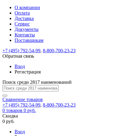
О компании
Восстановление
Обратная
Вход
Регистрация
Оплата
пароля
связь
На
Доставка
вашу
Сервис
почту
Только
Только
Документы
test@example.com
для
для
Ваше
Введите
Заполните
отправлена
Контакты
ИП
ИП
новый
Пароль
На
сообщение
ссылка.
форму.
и
и
Поставщикам
пароль
успешно
вашу
успешно
юр.
юр.
Перейдите
лиц
лиц
отправлено.
восстановлен
почту
+7 (495) 792-54-99
,
8-800-700-23-23
Мы
по
test@test.ru
ней
Обратная связь
отправим
для
отправлена
вам
завершения
Вход
ссылка.
регистрации.
ссылку
Регистрация
Войти
на
указанный
Поиск среди 2817 наименований
Перейдите
Сообщение
Ок
электронный
по
адрес,
ней
Сравнение
товаров
перейдя
для
+7 (495) 792-54-99
,
8-800-700-23-23
по
смены
Запомнить
Забыли
0
товаров
0 руб.
которой
пароля.
меня
пароль?
Скидка
Сменить
вы
0 руб.
сможете
пароль
Войти
Я принимаю условия
задать
Вход
пользовательского