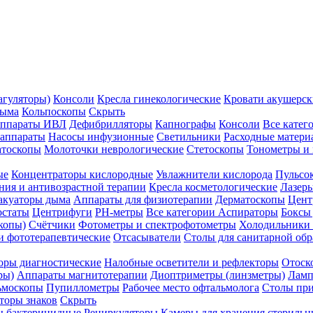
агуляторы)
Консоли
Кресла гинекологические
Кровати акушерск
дыма
Кольпоскопы
Скрыть
ппараты ИВЛ
Дефибрилляторы
Капнографы
Консоли
Все катег
 аппараты
Насосы инфузионные
Светильники
Расходные матери
атоскопы
Молоточки неврологические
Стетоскопы
Тонометры и
ые
Концентраторы кислородные
Увлажнители кислорода
Пульсо
ния и антивозрастной терапии
Кресла косметологические
Лазер
акуаторы дыма
Аппараты для физиотерапии
Дерматоскопы
Цент
остаты
Центрифуги
PH-метры
Все категории
Аспираторы
Боксы
копы)
Счётчики
Фотометры и спектрофотометры
Холодильники 
и фототерапевтические
Отсасыватели
Столы для санитарной обр
оры диагностические
Налобные осветители и рефлекторы
Отоск
ры)
Аппараты магнитотерапии
Диоптриметры (линзметры)
Ламп
ьмоскопы
Пупиллометры
Рабочее место офтальмолога
Столы пр
торы знаков
Скрыть
 бактерицидные
Рециркуляторы
Камеры для хранения стериль