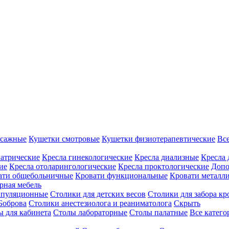
ссажные
Кушетки смотровые
Кушетки физиотерапевтические
Вс
иатрические
Кресла гинекологические
Кресла диализные
Кресла 
ие
Кресла отоларингологические
Кресла проктологические
Допо
ати общебольничные
Кровати функциональные
Кровати металл
рная мебель
ипуляционные
Столики для детских весов
Столики для забора кр
Боброва
Столики анестезиолога и реаниматолога
Скрыть
ы для кабинета
Столы лабораторные
Столы палатные
Все катег