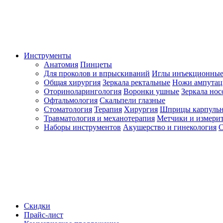
Инструменты
Анатомия
Пинцеты
Для проколов и впрыскиваний
Иглы инъекционные
Общая хирургия
Зеркала ректальные
Ножи ампута
Оториноларингология
Воронки ушные
Зеркала но
Офтальмология
Скальпели глазные
Стоматология
Терапия
Хирургия
Шприцы карпуль
Травматология и механотерапия
Метчики и измерит
Наборы инструментов
Акушерство и гинекология
С
Скидки
Прайс-лист