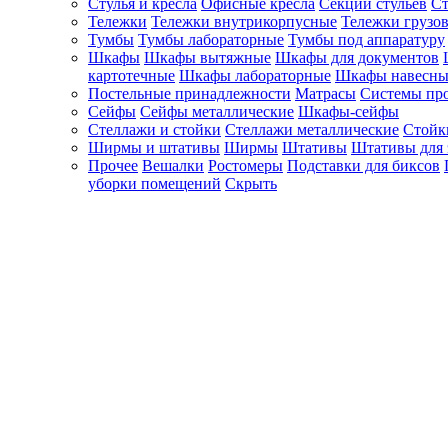
Стулья и кресла
Офисные кресла
Секции стульев
Ст
Тележки
Тележки внутрикорпусные
Тележки грузо
Тумбы
Тумбы лабораторные
Тумбы под аппаратуру
Шкафы
Шкафы вытяжные
Шкафы для документов
картотечные
Шкафы лабораторные
Шкафы навесны
Постельные принадлежности
Матрасы
Системы пр
Сейфы
Сейфы металлические
Шкафы-сейфы
Стеллажи и стойки
Стеллажи металлические
Стойк
Ширмы и штативы
Ширмы
Штативы
Штативы для 
Прочее
Вешалки
Ростомеры
Подставки для биксов
уборки помещений
Скрыть