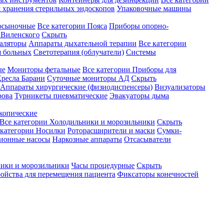
 хранения стерильных эндоскопов
Упаковочные машины
осыночные
Все категории
Пояса
Приборы опорно-
Виленского
Скрыть
аляторы
Аппараты дыхательной терапии
Все категории
я больных
Светотерапия (облучатели)
Системы
ые
Мониторы фетальные
Все категории
Приборы для
ресла Барани
Суточные мониторы АД
Скрыть
Аппараты хирургические (физиодиспенсеры)
Визуализаторы
рова
Турникеты пневматические
Эвакуаторы дыма
копические
Все категории
Холодильники и морозильники
Скрыть
 категории
Носилки
Роторасширители и маски
Сумки-
ионные насосы
Наркозные аппараты
Отсасыватели
ики и морозильники
Часы процедурные
Скрыть
ройства для перемещения пациента
Фиксаторы конечностей