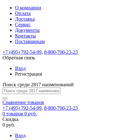
О компании
Восстановление
Обратная
Вход
Регистрация
Оплата
пароля
связь
На
Доставка
вашу
Сервис
почту
Только
Только
Документы
test@example.com
для
для
Ваше
Введите
Заполните
отправлена
Контакты
ИП
ИП
новый
Пароль
На
сообщение
ссылка.
форму.
и
и
Поставщикам
пароль
успешно
вашу
успешно
юр.
юр.
Перейдите
лиц
лиц
отправлено.
восстановлен
почту
+7 (495) 792-54-99
,
8-800-700-23-23
Мы
по
test@test.ru
ней
Обратная связь
отправим
для
отправлена
вам
завершения
Вход
ссылка.
регистрации.
ссылку
Регистрация
Войти
на
указанный
Поиск среди 2817 наименований
Перейдите
Сообщение
Ок
электронный
по
адрес,
ней
Сравнение
товаров
перейдя
для
+7 (495) 792-54-99
,
8-800-700-23-23
по
смены
Запомнить
Забыли
0
товаров
0 руб.
которой
пароля.
меня
пароль?
Скидка
Сменить
вы
0 руб.
сможете
пароль
Войти
Я принимаю условия
задать
Вход
пользовательского