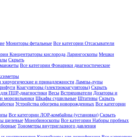
ие
Мониторы фетальные
Все категории
Отсасыватели
ории
Концентраторы кислорода
Ларингоскопы
Мешки
алы
Скрыть
 манжеты
Все категории
Фонарики диагностические
ксиметры
ы хирургические и принадлежности
Лампы-лупы
рифуги
Коагуляторы (электрокоагуляторы)
Скрыть
 для ПЦР-диагностики
Весы
Встряхиватели
Дозаторы и
и морозильники
Шкафы сушильные
Штативы
Скрыть
аботки
Устройства обогрева новорожденных
Все категории
опы
Все категории
ЛОР-комбайны (установки)
Скрыть
ы щелевые
Монобиноскопы
Все категории
Наборы пробных
иборные
Тонометры внутриглазного давления
ных инструментов
Контейнеры для дезинфекции
Все категории