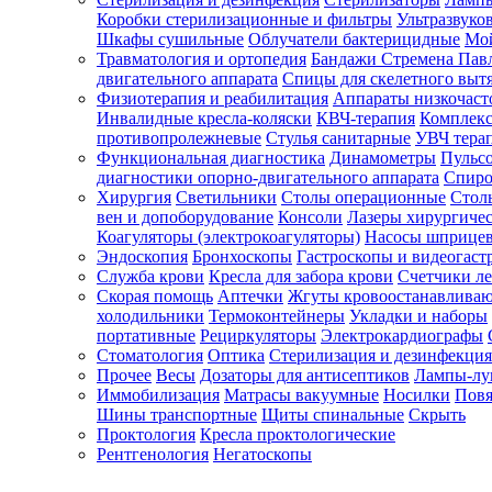
Коробки стерилизационные и фильтры
Ультразвуко
Шкафы сушильные
Облучатели бактерицидные
Мой
Травматология и ортопедия
Бандажи Стремена Пав
Зарегистрироваться
двигательного аппарата
Спицы для скелетного выт
Физиотерапия и реабилитация
Аппараты низкочаст
Инвалидные кресла-коляски
КВЧ-терапия
Комплекс
противопролежневые
Стулья санитарные
УВЧ тера
Функциональная диагностика
Динамометры
Пульс
Зачем
диагностики опорно-двигательного аппарата
Спиро
регистрироваться?
Хирургия
Светильники
Столы операционные
Стол
вен и допоборудование
Консоли
Лазеры хирургиче
Все
Коагуляторы (электрокоагуляторы)
Насосы шприце
покупки
Эндоскопия
Бронхоскопы
Гастроскопы и видеогаст
в
одном
Служба крови
Кресла для забора крови
Счетчики л
месте
Скорая помощь
Аптечки
Жгуты кровоостанавлива
Личный
холодильники
Термоконтейнеры
Укладки и наборы
менеджер
портативные
Рециркуляторы
Электрокардиографы
Стоматология
Оптика
Стерилизация и дезинфекция
Отслеживание
статуса
Прочее
Весы
Дозаторы для антисептиков
Лампы-л
заказа
Иммобилизация
Матрасы вакуумные
Носилки
Повя
Шины транспортные
Щиты спинальные
Скрыть
Проктология
Кресла проктологические
Рентгенология
Негатоскопы