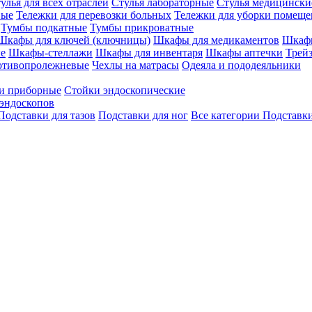
улья для всех отраслей
Стулья лабораторные
Стулья медицински
вые
Тележки для перевозки больных
Тележки для уборки помещ
Тумбы подкатные
Тумбы прикроватные
Шкафы для ключей (ключницы)
Шкафы для медикаментов
Шкафы
е
Шкафы-стеллажи
Шкафы для инвентаря
Шкафы аптечки
Трей
отивопролежневые
Чехлы на матрасы
Одеяла и пододеяльники
и приборные
Стойки эндоскопические
эндоскопов
Подставки для тазов
Подставки для ног
Все категории
Подставки