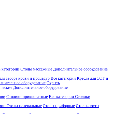
е категории
Столы массажные
Дополнительное оборудование
для забора крови и процедур
Все категории
Кресла для ЭЭГ и
лнительное оборудование
Скрыть
ические
Дополнительное оборудование
ови
Столики прикроватные
Все категории
Столики
ории
Столы пеленальные
Столы приборные
Столы-посты