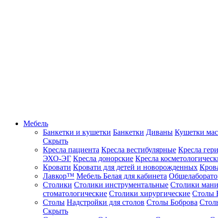
Мебель
Банкетки и кушетки
Банкетки
Диваны
Кушетки ма
Скрыть
Кресла пациента
Кресла вестибулярные
Кресла гер
ЭХО-ЭГ
Кресла донорские
Кресла косметологическ
Кровати
Кровати для детей и новорожденных
Кров
Лавкор™
Мебель Белая для кабинета
Общелаборато
Столики
Столики инструментальные
Столики ман
стоматологические
Столики хирургические
Столы 
Столы
Надстройки для столов
Столы Боброва
Стол
Скрыть