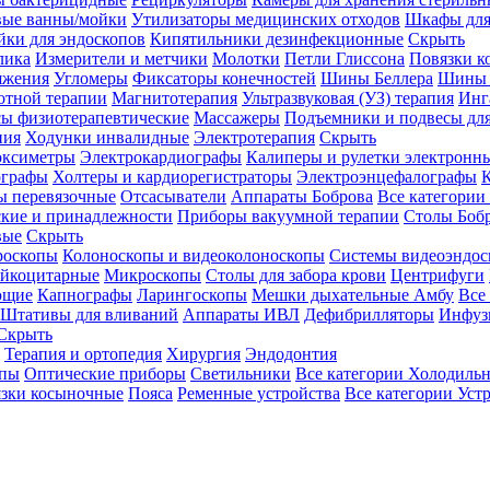
вые ванны/мойки
Утилизаторы медицинских отходов
Шкафы для
ки для эндоскопов
Кипятильники дезинфекционные
Скрыть
лика
Измерители и метчики
Молотки
Петли Глиссона
Повязки к
яжения
Угломеры
Фиксаторы конечностей
Шины Беллера
Шины 
отной терапии
Магнитотерапия
Ультразвуковая (УЗ) терапия
Инг
ы физиотерапевтические
Массажеры
Подъемники и подвесы дл
пия
Ходунки инвалидные
Электротерапия
Скрыть
оксиметры
Электрокардиографы
Калиперы и рулетки электронн
графы
Холтеры и кардиорегистраторы
Электроэнцефалографы
К
ы перевязочные
Отсасыватели
Аппараты Боброва
Все категории
ские и принадлежности
Приборы вакуумной терапии
Столы Боб
вые
Скрыть
роскопы
Колоноскопы и видеоколоноскопы
Системы видеоэндос
ейкоцитарные
Микроскопы
Столы для забора крови
Центрифуги
ющие
Капнографы
Ларингоскопы
Мешки дыхательные Амбу
Все
Штативы для вливаний
Аппараты ИВЛ
Дефибрилляторы
Инфуз
Скрыть
Терапия и ортопедия
Хирургия
Эндодонтия
упы
Оптические приборы
Светильники
Все категории
Холодильн
зки косыночные
Пояса
Ременные устройства
Все категории
Уст