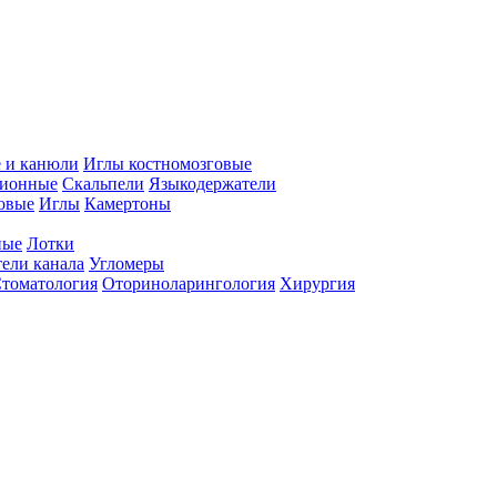
 и канюли
Иглы костномозговые
ционные
Скальпели
Языкодержатели
совые
Иглы
Камертоны
ные
Лотки
ели канала
Угломеры
томатология
Оториноларингология
Хирургия