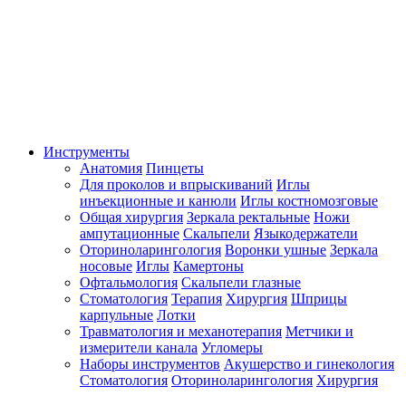
Инструменты
Анатомия
Пинцеты
Для проколов и впрыскиваний
Иглы
инъекционные и канюли
Иглы костномозговые
Общая хирургия
Зеркала ректальные
Ножи
ампутационные
Скальпели
Языкодержатели
Оториноларингология
Воронки ушные
Зеркала
носовые
Иглы
Камертоны
Офтальмология
Скальпели глазные
Стоматология
Терапия
Хирургия
Шприцы
карпульные
Лотки
Травматология и механотерапия
Метчики и
измерители канала
Угломеры
Наборы инструментов
Акушерство и гинекология
Стоматология
Оториноларингология
Хирургия