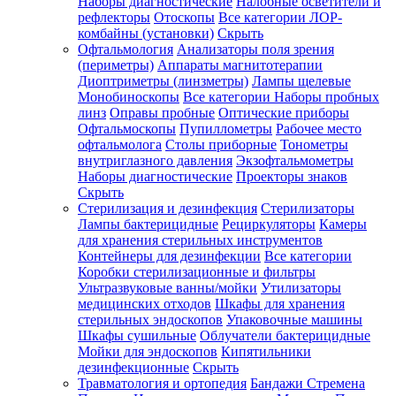
Наборы диагностические
Налобные осветители и
рефлекторы
Отоскопы
Все категории
ЛОР-
комбайны (установки)
Скрыть
Офтальмология
Анализаторы поля зрения
(периметры)
Аппараты магнитотерапии
Диоптриметры (линзметры)
Лампы щелевые
Монобиноскопы
Все категории
Наборы пробных
линз
Оправы пробные
Оптические приборы
Офтальмоскопы
Пупиллометры
Рабочее место
офтальмолога
Столы приборные
Тонометры
внутриглазного давления
Экзофтальмометры
Наборы диагностические
Проекторы знаков
Скрыть
Стерилизация и дезинфекция
Стерилизаторы
Лампы бактерицидные
Рециркуляторы
Камеры
для хранения стерильных инструментов
Контейнеры для дезинфекции
Все категории
Коробки стерилизационные и фильтры
Ультразвуковые ванны/мойки
Утилизаторы
медицинских отходов
Шкафы для хранения
стерильных эндоскопов
Упаковочные машины
Шкафы сушильные
Облучатели бактерицидные
Мойки для эндоскопов
Кипятильники
дезинфекционные
Скрыть
Травматология и ортопедия
Бандажи Стремена