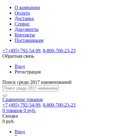
О компании
Восстановление
Обратная
Вход
Регистрация
Оплата
пароля
связь
На
Доставка
вашу
Сервис
почту
Только
Только
Документы
test@example.com
для
для
Ваше
Введите
Заполните
отправлена
ИП
ИП
Контакты
новый
Пароль
На
сообщение
форму.
ссылка.
и
и
пароль
Поставщикам
успешно
вашу
успешно
юр.
юр.
Перейдите
отправлено.
лиц
лиц
восстановлен
почту
Мы
+7 (495) 792-54-99
,
8-800-700-23-23
по
test@test.ru
ней
отправим
Обратная связь
для
отправлена
вам
завершения
ссылка.
Вход
регистрации.
ссылку
Регистрация
Войти
на
указанный
Перейдите
Сообщение
Поиск среди 2817 наименований
Ок
электронный
по
адрес,
ней
перейдя
Сравнение
для
товаров
по
+7 (495) 792-54-99
,
8-800-700-23-23
смены
Запомнить
Забыли
0
товаров
которой
0 руб.
пароля.
меня
пароль?
Сменить
Скидка
вы
0 руб.
сможете
пароль
Я принимаю условия
Войти
задать
пользовательского
Вход
новый
соглашения
и