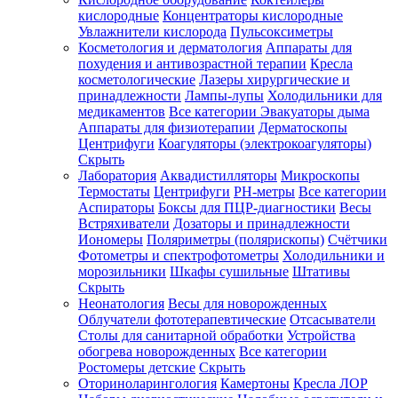
кислородные
Концентраторы кислородные
Увлажнители кислорода
Пульсоксиметры
Косметология и дерматология
Аппараты для
Зарегистрироваться
похудения и антивозрастной терапии
Кресла
косметологические
Лазеры хирургические и
принадлежности
Лампы-лупы
Холодильники для
медикаментов
Все категории
Эвакуаторы дыма
Аппараты для физиотерапии
Дерматоскопы
Зачем
Центрифуги
Коагуляторы (электрокоагуляторы)
регистрироваться?
Скрыть
Лаборатория
Аквадистилляторы
Микроскопы
Все
Термостаты
Центрифуги
PH-метры
Все категории
покупки
в
Аспираторы
Боксы для ПЦР-диагностики
Весы
одном
Встряхиватели
Дозаторы и принадлежности
месте
Иономеры
Поляриметры (полярископы)
Счётчики
Личный
Фотометры и спектрофотометры
Холодильники и
менеджер
морозильники
Шкафы сушильные
Штативы
Отслеживание
Скрыть
статуса
Неонатология
Весы для новорожденных
заказа
Облучатели фототерапевтические
Отсасыватели
Столы для санитарной обработки
Устройства
обогрева новорожденных
Все категории
Ростомеры детские
Скрыть
Оториноларингология
Камертоны
Кресла ЛОР