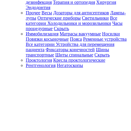
дезинфекция
Терапия и ортопедия
Хирургия
Эндодонтия
Прочее
Весы
Дозаторы для антисептиков
Лампы-
лупы
Оптические приборы
Светильники
Все
категории
Холодильники и морозильники
Часы
процедурные
Скрыть
Иммобилизация
Матрасы вакуумные
Носилки
Повязки косыночные
Пояса
Ременные устройства
Все категории
Устройства для перемещения
пациента
Фиксаторы конечностей
Шины
транспортные
Щиты спинальные
Скрыть
Проктология
Кресла проктологические
Рентгенология
Негатоскопы