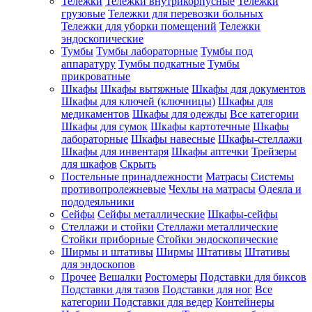
Тележки
Тележки внутрикорпусные
Тележки
грузовые
Тележки для перевозки больных
Тележки для уборки помещений
Тележки
эндоскопические
Тумбы
Тумбы лабораторные
Тумбы под
аппаратуру
Тумбы подкатные
Тумбы
прикроватные
Шкафы
Шкафы вытяжные
Шкафы для документов
Шкафы для ключей (ключницы)
Шкафы для
медикаментов
Шкафы для одежды
Все категории
Шкафы для сумок
Шкафы картотечные
Шкафы
лабораторные
Шкафы навесные
Шкафы-стеллажи
Шкафы для инвентаря
Шкафы аптечки
Трейзеры
для шкафов
Скрыть
Постельные принадлежности
Матрасы
Системы
противопролежневые
Чехлы на матрасы
Одеяла и
пододеяльники
Сейфы
Сейфы металлические
Шкафы-сейфы
Стеллажи и стойки
Стеллажи металлические
Стойки приборные
Стойки эндоскопические
Ширмы и штативы
Ширмы
Штативы
Штативы
для эндоскопов
Прочее
Вешалки
Ростомеры
Подставки для биксов
Подставки для тазов
Подставки для ног
Все
категории
Подставки для ведер
Контейнеры