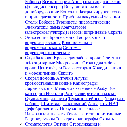
Боброва
Все категории
Аппараты хирургические
(физиодиспенсеры)
Визуализаторы вен и
допоборудование
Консоли
Лазеры хирургические
и принадлежности
Приборы вакуумной терапии
Столы Боброва
Турникеты пневматические
Эвакуаторы дыма
Коагуляторы
(электрокоагуляторы)
Насосы шприцевые
Скрыть
Эндоскопия
Бронхоскопы
Гастроскопы и
видеогастроскопы
Колоноскопы и
видеоколоноскопы
Системы
видеоэндоскопические
Служба крови
Кресла для забора крови
Счетчики
лейкоцитарные
Микроскопы
Столы для забора
крови
Центрифуги
Все категории
Холодильники
и морозильники
Скрыть
Скорая помощь
Аптечки
Жгуты
кровоостанавливающие
Капнографы
Ларингоскопы
Мешки дыхательные Амбу
Все
категории
Носилки
Роторасширители и маски
Сумки-холодильники
Термоконтейнеры
Укладки и
наборы
Штативы для вливаний
Аппараты ИВЛ
Дефибрилляторы
Инфузионные насосы
Наркозные аппараты
Отсасыватели портативные
Рециркуляторы
Электрокардиографы
Скрыть
Стоматология
Оптика
Стерилизация и