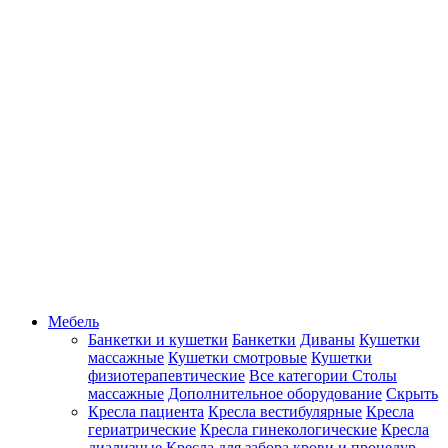
Мебель
Банкетки и кушетки
Банкетки
Диваны
Кушетки
массажные
Кушетки смотровые
Кушетки
физиотерапевтические
Все категории
Столы
массажные
Дополнительное оборудование
Скрыть
Кресла пациента
Кресла вестибулярные
Кресла
гериатрические
Кресла гинекологические
Кресла
диализные
Кресла для забора крови и процедур