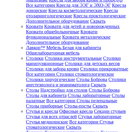
Все категории
Кресла для ЭЭГ и ЭХО-ЭГ
Кресла
донорские
Кресла косметологические
Кресла
отоларингологические
Кресла проктологические
Дополнительное оборудование
Скрыть
Кровати
Кровати для детей и новорожденных
Кровати общебольничные
Кровати
функциональные
Кровати металлические
Дополнительное оборудование
Лавкор™
Мебель Белая для кабинета
Общелабораторная мебель
Столики
Столики инструментальные
Столики
манипуляционные
Столики для детских весов
Столики для забора крови
Столики прикроватные
Все категории
Столики стоматологические
Столики хирургические
Столы Боброва
Столики
анестезиолога и реаниматолога
Скрыть
Столы
Надстройки для столов
Столы Боброва
Столы для кабинета
Столы лабораторные
Столы
палатные
Все категории
Столы пеленальные
Столы приборные
Столы-посты
Скрыть
Стулья и кресла
Офисные кресла
Секции стульев
Стулья для всех отраслей
Стулья лабораторные
Стулья медицинские
Все категории
Стулья
стоматологические
Скрыть