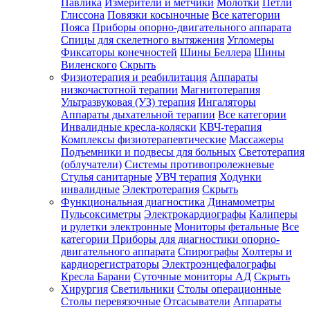
Павлика
Измерители и метчики
Молотки
Петли
Глиссона
Повязки косыночные
Все категории
Пояса
Приборы опорно-двигательного аппарата
Спицы для скелетного вытяжения
Угломеры
Фиксаторы конечностей
Шины Беллера
Шины
Виленского
Скрыть
Физиотерапия и реабилитация
Аппараты
низкочастотной терапии
Магнитотерапия
Ультразвуковая (УЗ) терапия
Ингаляторы
Аппараты дыхательной терапии
Все категории
Инвалидные кресла-коляски
КВЧ-терапия
Комплексы физиотерапевтические
Массажеры
Подъемники и подвесы для больных
Светотерапия
(облучатели)
Системы противопролежневые
Стулья санитарные
УВЧ терапия
Ходунки
инвалидные
Электротерапия
Скрыть
Функциональная диагностика
Динамометры
Пульсоксиметры
Электрокардиографы
Калиперы
и рулетки электронные
Мониторы фетальные
Все
категории
Приборы для диагностики опорно-
двигательного аппарата
Спирографы
Холтеры и
кардиорегистраторы
Электроэнцефалографы
Кресла Барани
Суточные мониторы АД
Скрыть
Хирургия
Светильники
Столы операционные
Столы перевязочные
Отсасыватели
Аппараты