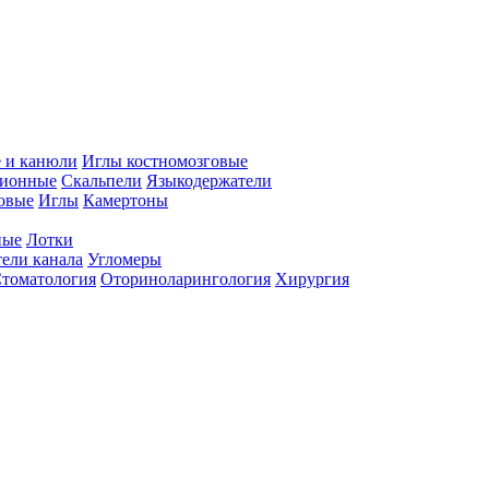
 и канюли
Иглы костномозговые
ционные
Скальпели
Языкодержатели
совые
Иглы
Камертоны
ные
Лотки
ели канала
Угломеры
томатология
Оториноларингология
Хирургия