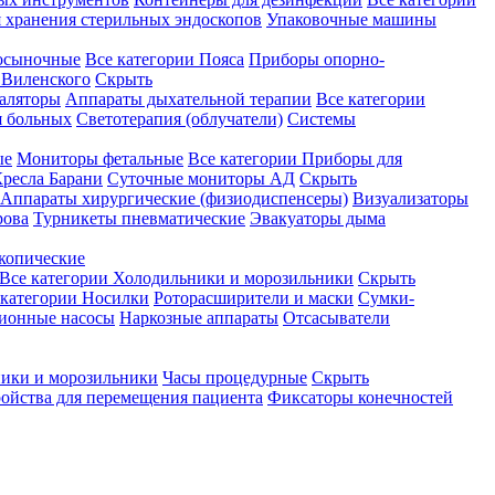
 хранения стерильных эндоскопов
Упаковочные машины
осыночные
Все категории
Пояса
Приборы опорно-
Виленского
Скрыть
аляторы
Аппараты дыхательной терапии
Все категории
я больных
Светотерапия (облучатели)
Системы
ые
Мониторы фетальные
Все категории
Приборы для
ресла Барани
Суточные мониторы АД
Скрыть
Аппараты хирургические (физиодиспенсеры)
Визуализаторы
рова
Турникеты пневматические
Эвакуаторы дыма
копические
Все категории
Холодильники и морозильники
Скрыть
 категории
Носилки
Роторасширители и маски
Сумки-
ионные насосы
Наркозные аппараты
Отсасыватели
ики и морозильники
Часы процедурные
Скрыть
ройства для перемещения пациента
Фиксаторы конечностей