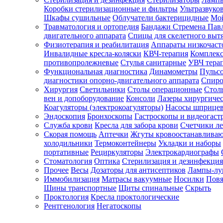
Коробки стерилизационные и фильтры
Ультразвуко
Шкафы сушильные
Облучатели бактерицидные
Мой
Травматология и ортопедия
Бандажи Стремена Пав
Зарегистрироваться
двигательного аппарата
Спицы для скелетного выт
Физиотерапия и реабилитация
Аппараты низкочаст
Инвалидные кресла-коляски
КВЧ-терапия
Комплекс
противопролежневые
Стулья санитарные
УВЧ тера
Функциональная диагностика
Динамометры
Пульс
Зачем
диагностики опорно-двигательного аппарата
Спиро
регистрироваться?
Хирургия
Светильники
Столы операционные
Стол
вен и допоборудование
Консоли
Лазеры хирургиче
Все
Коагуляторы (электрокоагуляторы)
Насосы шприце
покупки
Эндоскопия
Бронхоскопы
Гастроскопы и видеогаст
в
одном
Служба крови
Кресла для забора крови
Счетчики л
месте
Скорая помощь
Аптечки
Жгуты кровоостанавлива
Личный
холодильники
Термоконтейнеры
Укладки и наборы
менеджер
портативные
Рециркуляторы
Электрокардиографы
Стоматология
Оптика
Стерилизация и дезинфекция
Отслеживание
статуса
Прочее
Весы
Дозаторы для антисептиков
Лампы-л
заказа
Иммобилизация
Матрасы вакуумные
Носилки
Повя
Шины транспортные
Щиты спинальные
Скрыть
Проктология
Кресла проктологические
Рентгенология
Негатоскопы