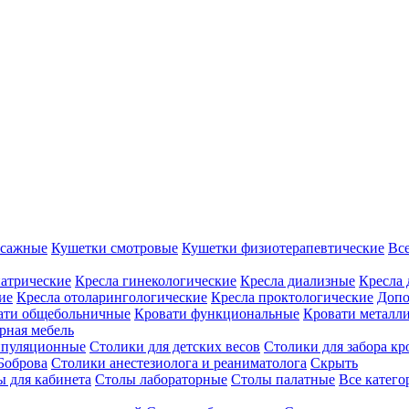
ссажные
Кушетки смотровые
Кушетки физиотерапевтические
Вс
иатрические
Кресла гинекологические
Кресла диализные
Кресла 
ие
Кресла отоларингологические
Кресла проктологические
Допо
ати общебольничные
Кровати функциональные
Кровати металл
рная мебель
ипуляционные
Столики для детских весов
Столики для забора кр
Боброва
Столики анестезиолога и реаниматолога
Скрыть
ы для кабинета
Столы лабораторные
Столы палатные
Все катег