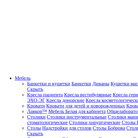
Мебель
Банкетки и кушетки
Банкетки
Диваны
Кушетки ма
Скрыть
Кресла пациента
Кресла вестибулярные
Кресла гер
ЭХО-ЭГ
Кресла донорские
Кресла косметологическ
Кровати
Кровати для детей и новорожденных
Кров
Лавкор™
Мебель Белая для кабинета
Общелаборато
Столики
Столики инструментальные
Столики ман
стоматологические
Столики хирургические
Столы 
Столы
Надстройки для столов
Столы Боброва
Стол
Скрыть