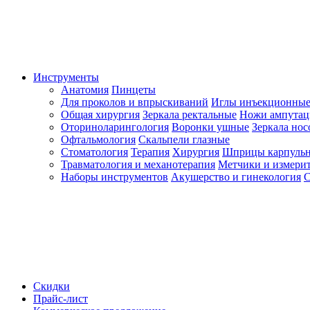
Инструменты
Анатомия
Пинцеты
Для проколов и впрыскиваний
Иглы инъекционные
Общая хирургия
Зеркала ректальные
Ножи ампута
Оториноларингология
Воронки ушные
Зеркала но
Офтальмология
Скальпели глазные
Стоматология
Терапия
Хирургия
Шприцы карпуль
Травматология и механотерапия
Метчики и измерит
Наборы инструментов
Акушерство и гинекология
С
Скидки
Прайс-лист