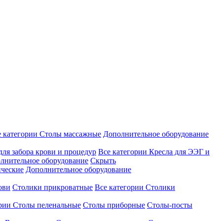
е категории
Столы массажные
Дополнительное оборудование
для забора крови и процедур
Все категории
Кресла для ЭЭГ и
лнительное оборудование
Скрыть
ические
Дополнительное оборудование
ови
Столики прикроватные
Все категории
Столики
ории
Столы пеленальные
Столы приборные
Столы-посты