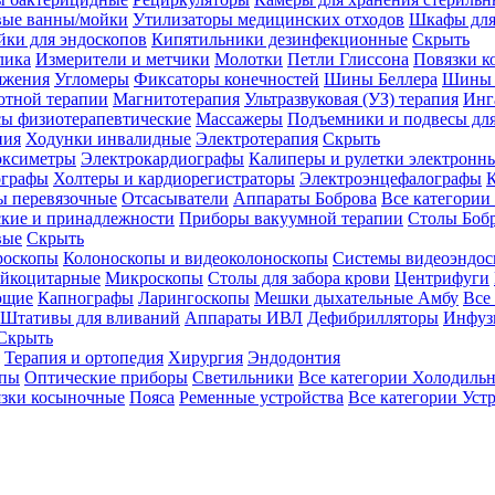
вые ванны/мойки
Утилизаторы медицинских отходов
Шкафы для
ки для эндоскопов
Кипятильники дезинфекционные
Скрыть
лика
Измерители и метчики
Молотки
Петли Глиссона
Повязки к
яжения
Угломеры
Фиксаторы конечностей
Шины Беллера
Шины 
отной терапии
Магнитотерапия
Ультразвуковая (УЗ) терапия
Инг
ы физиотерапевтические
Массажеры
Подъемники и подвесы дл
пия
Ходунки инвалидные
Электротерапия
Скрыть
оксиметры
Электрокардиографы
Калиперы и рулетки электронн
графы
Холтеры и кардиорегистраторы
Электроэнцефалографы
К
ы перевязочные
Отсасыватели
Аппараты Боброва
Все категории
ские и принадлежности
Приборы вакуумной терапии
Столы Боб
вые
Скрыть
роскопы
Колоноскопы и видеоколоноскопы
Системы видеоэндос
ейкоцитарные
Микроскопы
Столы для забора крови
Центрифуги
ющие
Капнографы
Ларингоскопы
Мешки дыхательные Амбу
Все
Штативы для вливаний
Аппараты ИВЛ
Дефибрилляторы
Инфуз
Скрыть
Терапия и ортопедия
Хирургия
Эндодонтия
упы
Оптические приборы
Светильники
Все категории
Холодильн
зки косыночные
Пояса
Ременные устройства
Все категории
Уст