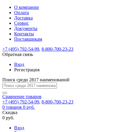
О компании
Восстановление
Обратная
Вход
Регистрация
Оплата
пароля
связь
На
Доставка
вашу
Сервис
почту
Только
Только
Документы
test@example.com
для
для
Ваше
Введите
Заполните
отправлена
Контакты
ИП
ИП
новый
Пароль
На
сообщение
ссылка.
форму.
и
и
Поставщикам
пароль
успешно
вашу
успешно
юр.
юр.
Перейдите
лиц
лиц
отправлено.
восстановлен
почту
+7 (495) 792-54-99
,
8-800-700-23-23
Мы
по
test@test.ru
ней
Обратная связь
отправим
для
отправлена
вам
завершения
Вход
ссылка.
регистрации.
ссылку
Регистрация
Войти
на
указанный
Поиск среди 2817 наименований
Перейдите
Сообщение
Ок
электронный
по
адрес,
ней
Сравнение
товаров
перейдя
для
+7 (495) 792-54-99
,
8-800-700-23-23
по
смены
Запомнить
Забыли
0
товаров
0 руб.
которой
пароля.
меня
пароль?
Скидка
Сменить
вы
0 руб.
сможете
пароль
Войти
Я принимаю условия
задать
Вход
пользовательского