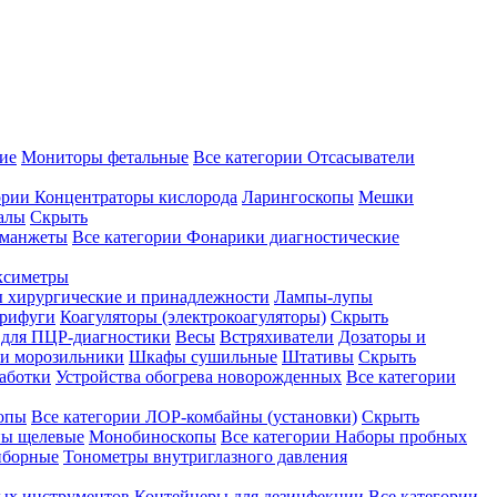
ие
Мониторы фетальные
Все категории
Отсасыватели
ории
Концентраторы кислорода
Ларингоскопы
Мешки
алы
Скрыть
 манжеты
Все категории
Фонарики диагностические
ксиметры
ы хирургические и принадлежности
Лампы-лупы
рифуги
Коагуляторы (электрокоагуляторы)
Скрыть
 для ПЦР-диагностики
Весы
Встряхиватели
Дозаторы и
и морозильники
Шкафы сушильные
Штативы
Скрыть
аботки
Устройства обогрева новорожденных
Все категории
опы
Все категории
ЛОР-комбайны (установки)
Скрыть
ы щелевые
Монобиноскопы
Все категории
Наборы пробных
иборные
Тонометры внутриглазного давления
ных инструментов
Контейнеры для дезинфекции
Все категории