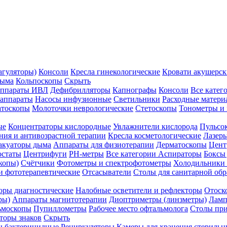
агуляторы)
Консоли
Кресла гинекологические
Кровати акушерск
дыма
Кольпоскопы
Скрыть
ппараты ИВЛ
Дефибрилляторы
Капнографы
Консоли
Все катег
 аппараты
Насосы инфузионные
Светильники
Расходные матери
атоскопы
Молоточки неврологические
Стетоскопы
Тонометры и
ые
Концентраторы кислородные
Увлажнители кислорода
Пульсо
ния и антивозрастной терапии
Кресла косметологические
Лазер
акуаторы дыма
Аппараты для физиотерапии
Дерматоскопы
Цент
остаты
Центрифуги
PH-метры
Все категории
Аспираторы
Боксы
копы)
Счётчики
Фотометры и спектрофотометры
Холодильники 
и фототерапевтические
Отсасыватели
Столы для санитарной обр
оры диагностические
Налобные осветители и рефлекторы
Отоск
ры)
Аппараты магнитотерапии
Диоптриметры (линзметры)
Ламп
ьмоскопы
Пупиллометры
Рабочее место офтальмолога
Столы пр
торы знаков
Скрыть
 бактерицидные
Рециркуляторы
Камеры для хранения стериль