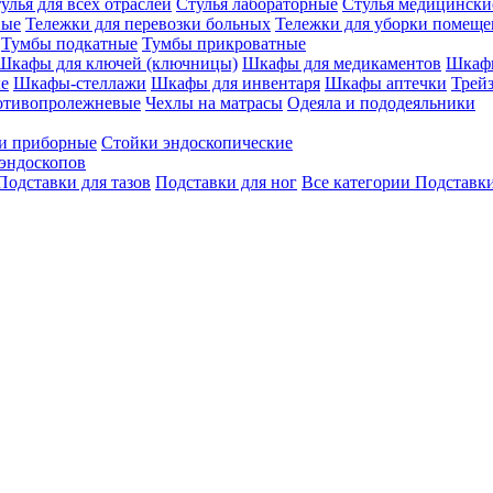
улья для всех отраслей
Стулья лабораторные
Стулья медицински
вые
Тележки для перевозки больных
Тележки для уборки помещ
Тумбы подкатные
Тумбы прикроватные
Шкафы для ключей (ключницы)
Шкафы для медикаментов
Шкафы
е
Шкафы-стеллажи
Шкафы для инвентаря
Шкафы аптечки
Трей
отивопролежневые
Чехлы на матрасы
Одеяла и пододеяльники
и приборные
Стойки эндоскопические
эндоскопов
Подставки для тазов
Подставки для ног
Все категории
Подставки