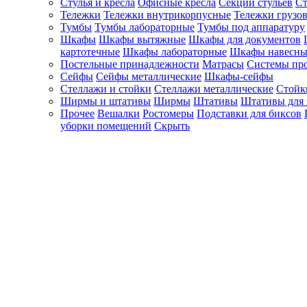
Стулья и кресла
Офисные кресла
Секции стульев
Ст
Тележки
Тележки внутрикорпусные
Тележки грузо
Тумбы
Тумбы лабораторные
Тумбы под аппаратуру
Шкафы
Шкафы вытяжные
Шкафы для документов
картотечные
Шкафы лабораторные
Шкафы навесны
Постельные принадлежности
Матрасы
Системы пр
Сейфы
Сейфы металлические
Шкафы-сейфы
Стеллажи и стойки
Стеллажи металлические
Стойк
Ширмы и штативы
Ширмы
Штативы
Штативы для 
Прочее
Вешалки
Ростомеры
Подставки для биксов
уборки помещений
Скрыть