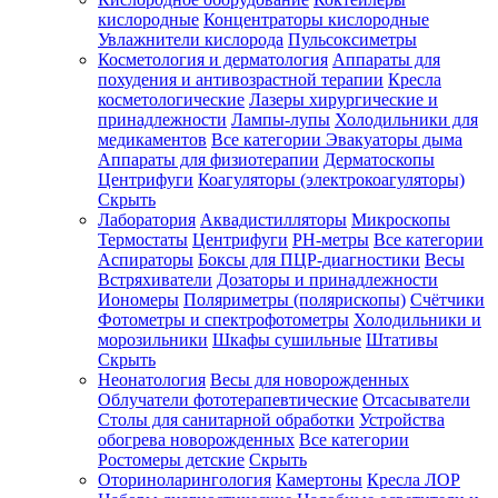
кислородные
Концентраторы кислородные
Увлажнители кислорода
Пульсоксиметры
Косметология и дерматология
Аппараты для
Зарегистрироваться
похудения и антивозрастной терапии
Кресла
косметологические
Лазеры хирургические и
принадлежности
Лампы-лупы
Холодильники для
медикаментов
Все категории
Эвакуаторы дыма
Аппараты для физиотерапии
Дерматоскопы
Зачем
Центрифуги
Коагуляторы (электрокоагуляторы)
регистрироваться?
Скрыть
Лаборатория
Аквадистилляторы
Микроскопы
Все
Термостаты
Центрифуги
PH-метры
Все категории
покупки
в
Аспираторы
Боксы для ПЦР-диагностики
Весы
одном
Встряхиватели
Дозаторы и принадлежности
месте
Иономеры
Поляриметры (полярископы)
Счётчики
Личный
Фотометры и спектрофотометры
Холодильники и
менеджер
морозильники
Шкафы сушильные
Штативы
Отслеживание
Скрыть
статуса
Неонатология
Весы для новорожденных
заказа
Облучатели фототерапевтические
Отсасыватели
Столы для санитарной обработки
Устройства
обогрева новорожденных
Все категории
Ростомеры детские
Скрыть
Оториноларингология
Камертоны
Кресла ЛОР