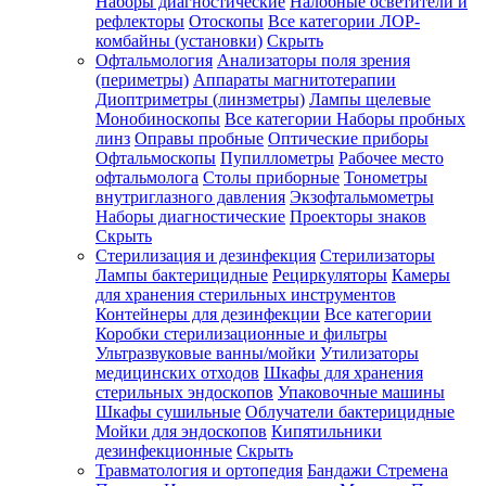
Наборы диагностические
Налобные осветители и
рефлекторы
Отоскопы
Все категории
ЛОР-
комбайны (установки)
Скрыть
Офтальмология
Анализаторы поля зрения
(периметры)
Аппараты магнитотерапии
Диоптриметры (линзметры)
Лампы щелевые
Монобиноскопы
Все категории
Наборы пробных
линз
Оправы пробные
Оптические приборы
Офтальмоскопы
Пупиллометры
Рабочее место
офтальмолога
Столы приборные
Тонометры
внутриглазного давления
Экзофтальмометры
Наборы диагностические
Проекторы знаков
Скрыть
Стерилизация и дезинфекция
Стерилизаторы
Лампы бактерицидные
Рециркуляторы
Камеры
для хранения стерильных инструментов
Контейнеры для дезинфекции
Все категории
Коробки стерилизационные и фильтры
Ультразвуковые ванны/мойки
Утилизаторы
медицинских отходов
Шкафы для хранения
стерильных эндоскопов
Упаковочные машины
Шкафы сушильные
Облучатели бактерицидные
Мойки для эндоскопов
Кипятильники
дезинфекционные
Скрыть
Травматология и ортопедия
Бандажи Стремена