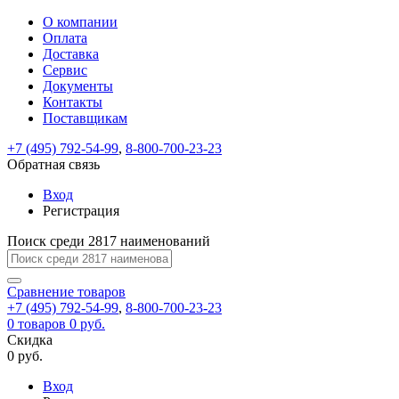
О компании
Восстановление
Обратная
Вход
Регистрация
Оплата
пароля
связь
На
Доставка
вашу
Сервис
почту
Только
Только
Документы
test@example.com
для
для
Ваше
Введите
Заполните
отправлена
ИП
ИП
Контакты
новый
Пароль
На
сообщение
форму.
ссылка.
и
и
пароль
Поставщикам
успешно
вашу
успешно
юр.
юр.
Перейдите
отправлено.
лиц
лиц
восстановлен
почту
Мы
+7 (495) 792-54-99
,
8-800-700-23-23
по
test@test.ru
ней
отправим
Обратная связь
для
отправлена
вам
завершения
ссылка.
Вход
регистрации.
ссылку
Регистрация
Войти
на
указанный
Перейдите
Сообщение
Поиск среди 2817 наименований
Ок
электронный
по
адрес,
ней
перейдя
Сравнение
для
товаров
по
+7 (495) 792-54-99
,
8-800-700-23-23
смены
Запомнить
Забыли
0
товаров
которой
0 руб.
пароля.
меня
пароль?
Сменить
Скидка
вы
0 руб.
сможете
пароль
Я принимаю условия
Войти
задать
пользовательского
Вход
новый
соглашения
и