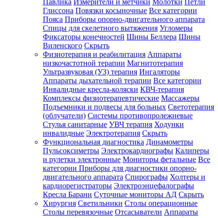
Павлика
Измерители и метчики
Молотки
Петли
Глиссона
Повязки косыночные
Все категории
Пояса
Приборы опорно-двигательного аппарата
Спицы для скелетного вытяжения
Угломеры
Фиксаторы конечностей
Шины Беллера
Шины
Виленского
Скрыть
Физиотерапия и реабилитация
Аппараты
низкочастотной терапии
Магнитотерапия
Ультразвуковая (УЗ) терапия
Ингаляторы
Аппараты дыхательной терапии
Все категории
Инвалидные кресла-коляски
КВЧ-терапия
Комплексы физиотерапевтические
Массажеры
Подъемники и подвесы для больных
Светотерапия
(облучатели)
Системы противопролежневые
Стулья санитарные
УВЧ терапия
Ходунки
инвалидные
Электротерапия
Скрыть
Функциональная диагностика
Динамометры
Пульсоксиметры
Электрокардиографы
Калиперы
и рулетки электронные
Мониторы фетальные
Все
категории
Приборы для диагностики опорно-
двигательного аппарата
Спирографы
Холтеры и
кардиорегистраторы
Электроэнцефалографы
Кресла Барани
Суточные мониторы АД
Скрыть
Хирургия
Светильники
Столы операционные
Столы перевязочные
Отсасыватели
Аппараты