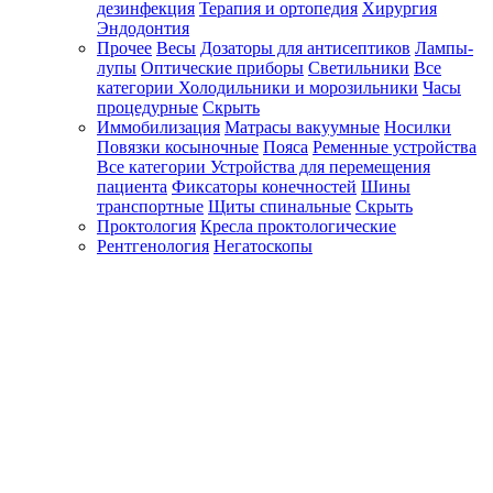
дезинфекция
Терапия и ортопедия
Хирургия
Эндодонтия
Прочее
Весы
Дозаторы для антисептиков
Лампы-
лупы
Оптические приборы
Светильники
Все
категории
Холодильники и морозильники
Часы
процедурные
Скрыть
Иммобилизация
Матрасы вакуумные
Носилки
Повязки косыночные
Пояса
Ременные устройства
Все категории
Устройства для перемещения
пациента
Фиксаторы конечностей
Шины
транспортные
Щиты спинальные
Скрыть
Проктология
Кресла проктологические
Рентгенология
Негатоскопы