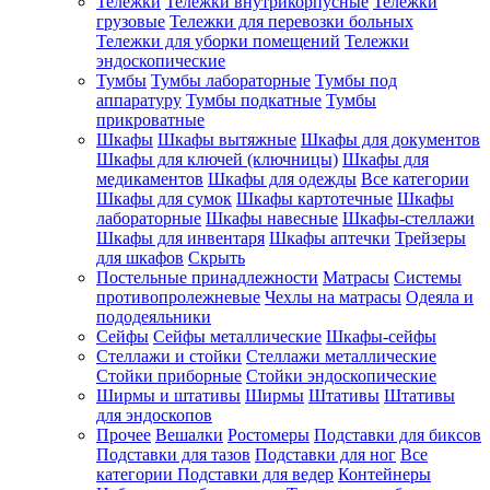
Тележки
Тележки внутрикорпусные
Тележки
грузовые
Тележки для перевозки больных
Тележки для уборки помещений
Тележки
эндоскопические
Тумбы
Тумбы лабораторные
Тумбы под
аппаратуру
Тумбы подкатные
Тумбы
прикроватные
Шкафы
Шкафы вытяжные
Шкафы для документов
Шкафы для ключей (ключницы)
Шкафы для
медикаментов
Шкафы для одежды
Все категории
Шкафы для сумок
Шкафы картотечные
Шкафы
лабораторные
Шкафы навесные
Шкафы-стеллажи
Шкафы для инвентаря
Шкафы аптечки
Трейзеры
для шкафов
Скрыть
Постельные принадлежности
Матрасы
Системы
противопролежневые
Чехлы на матрасы
Одеяла и
пододеяльники
Сейфы
Сейфы металлические
Шкафы-сейфы
Стеллажи и стойки
Стеллажи металлические
Стойки приборные
Стойки эндоскопические
Ширмы и штативы
Ширмы
Штативы
Штативы
для эндоскопов
Прочее
Вешалки
Ростомеры
Подставки для биксов
Подставки для тазов
Подставки для ног
Все
категории
Подставки для ведер
Контейнеры