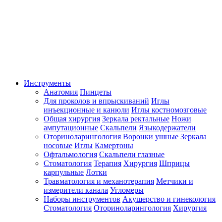
Инструменты
Анатомия
Пинцеты
Для проколов и впрыскиваний
Иглы
инъекционные и канюли
Иглы костномозговые
Общая хирургия
Зеркала ректальные
Ножи
ампутационные
Скальпели
Языкодержатели
Оториноларингология
Воронки ушные
Зеркала
носовые
Иглы
Камертоны
Офтальмология
Скальпели глазные
Стоматология
Терапия
Хирургия
Шприцы
карпульные
Лотки
Травматология и механотерапия
Метчики и
измерители канала
Угломеры
Наборы инструментов
Акушерство и гинекология
Стоматология
Оториноларингология
Хирургия