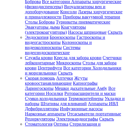
Боброва
Все категории
Аппараты хирургические
(физиодиспенсеры)
Визуализаторы вен и
допоборудование
Консоли
Лазеры хирургические
и принадлежности
Приборы вакуумной терапии
Столы Боброва
Турникеты пневматические
Эвакуаторы дыма
Коагуляторы
(электрокоагуляторы)
Насосы шприцевые
Скрыть
Эндоскопия
Бронхоскопы
Гастроскопы и
видеогастроскопы
Колоноскопы и
видеоколоноскопы
Системы
видеоэндоскопические
Служба крови
Кресла для забора крови
Счетчики
лейкоцитарные
Микроскопы
Столы для забора
крови
Центрифуги
Все категории
Холодильники
и морозильники
Скрыть
Скорая помощь
Аптечки
Жгуты
кровоостанавливающие
Капнографы
Ларингоскопы
Мешки дыхательные Амбу
Все
категории
Носилки
Роторасширители и маски
Сумки-холодильники
Термоконтейнеры
Укладки и
наборы
Штативы для вливаний
Аппараты ИВЛ
Дефибрилляторы
Инфузионные насосы
Наркозные аппараты
Отсасыватели портативные
Рециркуляторы
Электрокардиографы
Скрыть
Стоматология
Оптика
Стерилизация и