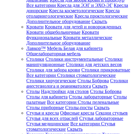
Все категории
Кресла для ЭЭГ и ЭХО-ЭГ
Кресла
донорские
Кресла косметологические
Кресла
отоларингологические
Кресла проктологические
Дополнительное оборудование
Скрыть
Кровати
Кровати для детей и новорожденных
Кровати общебольничные
Кровати
функциональные
Кровати металлические
Дополнительное оборудование
Лавкор™
Мебель Белая для кабинета
Общелабораторная мебель
Столики
Столики инструментальные
Столики
манипуляционные
Столики для детских весов
Столики для забора крови
Столики прикроватные
Все категории
Столики стоматологические
Столики хирургические
Столы Боброва
Столики
анестезиолога и реаниматолога
Скрыть
Столы
Надстройки для столов
Столы Боброва
Столы для кабинета
Столы лабораторные
Столы
палатные
Все категории
Столы пеленальные
Столы приборные
Столы-посты
Скрыть
Стулья и кресла
Офисные кресла
Секции стульев
Стулья для всех отраслей
Стулья лабораторные
Стулья медицинские
Все категории
Стулья
стоматологические
Скрыть