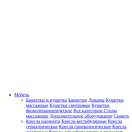
Мебель
Банкетки и кушетки
Банкетки
Диваны
Кушетки
массажные
Кушетки смотровые
Кушетки
физиотерапевтические
Все категории
Столы
массажные
Дополнительное оборудование
Скрыть
Кресла пациента
Кресла вестибулярные
Кресла
гериатрические
Кресла гинекологические
Кресла
диализные
Кресла для забора крови и процедур