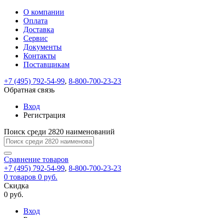
О компании
Восстановление
Обратная
Вход
Регистрация
Оплата
пароля
связь
На
Доставка
вашу
Сервис
почту
Только
Только
Документы
test@example.com
для
для
Ваше
Введите
Заполните
отправлена
ИП
ИП
Контакты
новый
Пароль
На
сообщение
форму.
ссылка.
и
и
пароль
Поставщикам
успешно
вашу
успешно
юр.
юр.
Перейдите
отправлено.
лиц
лиц
восстановлен
почту
Мы
+7 (495) 792-54-99
,
8-800-700-23-23
по
test@test.ru
ней
отправим
Обратная связь
для
отправлена
вам
завершения
ссылка.
Вход
регистрации.
ссылку
Регистрация
Войти
на
указанный
Перейдите
Сообщение
Поиск среди 2820 наименований
Ок
электронный
по
адрес,
ней
перейдя
Сравнение
для
товаров
по
+7 (495) 792-54-99
,
8-800-700-23-23
смены
Запомнить
Забыли
0
товаров
которой
0 руб.
пароля.
меня
пароль?
Сменить
Скидка
вы
0 руб.
сможете
пароль
Я принимаю условия
Войти
задать
пользовательского
Вход
новый
соглашения
и