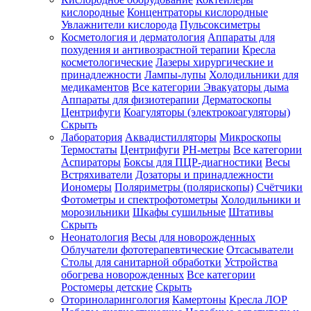
кислородные
Концентраторы кислородные
Увлажнители кислорода
Пульсоксиметры
Косметология и дерматология
Аппараты для
Зарегистрироваться
похудения и антивозрастной терапии
Кресла
косметологические
Лазеры хирургические и
принадлежности
Лампы-лупы
Холодильники для
медикаментов
Все категории
Эвакуаторы дыма
Аппараты для физиотерапии
Дерматоскопы
Зачем
Центрифуги
Коагуляторы (электрокоагуляторы)
регистрироваться?
Скрыть
Лаборатория
Аквадистилляторы
Микроскопы
Все
Термостаты
Центрифуги
PH-метры
Все категории
покупки
в
Аспираторы
Боксы для ПЦР-диагностики
Весы
одном
Встряхиватели
Дозаторы и принадлежности
месте
Иономеры
Поляриметры (полярископы)
Счётчики
Личный
Фотометры и спектрофотометры
Холодильники и
менеджер
морозильники
Шкафы сушильные
Штативы
Отслеживание
Скрыть
статуса
Неонатология
Весы для новорожденных
заказа
Облучатели фототерапевтические
Отсасыватели
Столы для санитарной обработки
Устройства
обогрева новорожденных
Все категории
Ростомеры детские
Скрыть
Оториноларингология
Камертоны
Кресла ЛОР