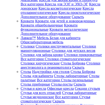
Все категории
Кресла для ЭЭГ и ЭХО-ЭГ
Кресла
донорские
Кресла косметологические
Кресла
отоларингологические
Кресла проктологические
Дополнительное оборудование
Скрыть
Кровати
Кровати для детей и новорожденных
Кровати общебольничные
Кровати
функциональные
Кровати металлические
Дополнительное оборудование
Лавкор™
Мебель Белая для кабинета
Общелабораторная мебель
Столики
Столики инструментальные
Столики
манипуляционные
Столики для детских весов
Столики для забора крови
Столики прикроватные
Все категории
Столики стоматологические
Столики хирургические
Столы Боброва
Столики
анестезиолога и реаниматолога
Скрыть
Столы
Надстройки для столов
Столы Боброва
Столы для кабинета
Столы лабораторные
Столы
палатные
Все категории
Столы пеленальные
Столы приборные
Столы-посты
Скрыть
Стулья и кресла
Офисные кресла
Секции стульев
Стулья для всех отраслей
Стулья лабораторные
Стулья медицинские
Все категории
Стулья
стоматологические
Скрыть