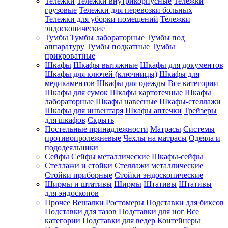
Тележки
Тележки внутрикорпусные
Тележки
грузовые
Тележки для перевозки больных
Тележки для уборки помещений
Тележки
эндоскопические
Тумбы
Тумбы лабораторные
Тумбы под
аппаратуру
Тумбы подкатные
Тумбы
прикроватные
Шкафы
Шкафы вытяжные
Шкафы для документов
Шкафы для ключей (ключницы)
Шкафы для
медикаментов
Шкафы для одежды
Все категории
Шкафы для сумок
Шкафы картотечные
Шкафы
лабораторные
Шкафы навесные
Шкафы-стеллажи
Шкафы для инвентаря
Шкафы аптечки
Трейзеры
для шкафов
Скрыть
Постельные принадлежности
Матрасы
Системы
противопролежневые
Чехлы на матрасы
Одеяла и
пододеяльники
Сейфы
Сейфы металлические
Шкафы-сейфы
Стеллажи и стойки
Стеллажи металлические
Стойки приборные
Стойки эндоскопические
Ширмы и штативы
Ширмы
Штативы
Штативы
для эндоскопов
Прочее
Вешалки
Ростомеры
Подставки для биксов
Подставки для тазов
Подставки для ног
Все
категории
Подставки для ведер
Контейнеры