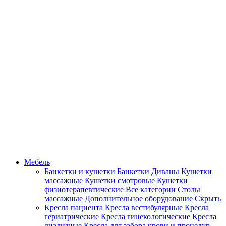
Мебель
Банкетки и кушетки
Банкетки
Диваны
Кушетки
массажные
Кушетки смотровые
Кушетки
физиотерапевтические
Все категории
Столы
массажные
Дополнительное оборудование
Скрыть
Кресла пациента
Кресла вестибулярные
Кресла
гериатрические
Кресла гинекологические
Кресла
диализные
Кресла для забора крови и процедур