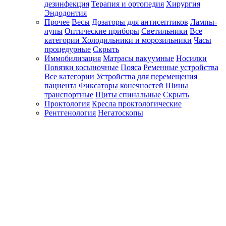
дезинфекция
Терапия и ортопедия
Хирургия
Эндодонтия
Прочее
Весы
Дозаторы для антисептиков
Лампы-
лупы
Оптические приборы
Светильники
Все
категории
Холодильники и морозильники
Часы
процедурные
Скрыть
Иммобилизация
Матрасы вакуумные
Носилки
Повязки косыночные
Пояса
Ременные устройства
Все категории
Устройства для перемещения
пациента
Фиксаторы конечностей
Шины
транспортные
Щиты спинальные
Скрыть
Проктология
Кресла проктологические
Рентгенология
Негатоскопы