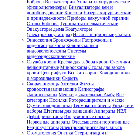
Боброва
Все категории
Аппараты хирургические
(физиодиспенсеры)
Визуализаторы вен и
допоборудование
Консоли
Лазеры хирургические
и принадлежности
Приборы вакуумной терапии
Столы Боброва
Турникеты пневматические
Эвакуаторы дыма
Коагуляторы
(электрокоагуляторы)
Насосы шприцевые
Скрыть
Эндоскопия
Бронхоскопы
Гастроскопы и
видеогастроскопы
Колоноскопы и
видеоколоноскопы
Системы
видеоэндоскопические
Служба крови
Кресла для забора крови
Счетчики
лейкоцитарные
Микроскопы
Столы для забора
крови
Центрифуги
Все категории
Холодильники
и морозильники
Скрыть
Скорая помощь
Аптечки
Жгуты
кровоостанавливающие
Капнографы
Ларингоскопы
Мешки дыхательные Амбу
Все
категории
Носилки
Роторасширители и маски
Сумки-холодильники
Термоконтейнеры
Укладки и
наборы
Штативы для вливаний
Аппараты ИВЛ
Дефибрилляторы
Инфузионные насосы
Наркозные аппараты
Отсасыватели портативные
Рециркуляторы
Электрокардиографы
Скрыть
Стоматология
Оптика
Стерилизация и