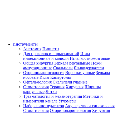
Инструменты
Анатомия
Пинцеты
Для проколов и впрыскиваний
Иглы
инъекционные и канюли
Иглы костномозговые
Общая хирургия
Зеркала ректальные
Ножи
ампутационные
Скальпели
Языкодержатели
Оториноларингология
Воронки ушные
Зеркала
носовые
Иглы
Камертоны
Офтальмология
Скальпели глазные
Стоматология
Терапия
Хирургия
Шприцы
карпульные
Лотки
Травматология и механотерапия
Метчики и
измерители канала
Угломеры
Наборы инструментов
Акушерство и гинекология
Стоматология
Оториноларингология
Хирургия