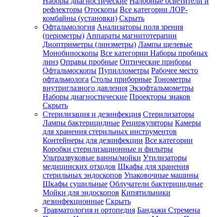
Наборы диагностические
Налобные осветители и
рефлекторы
Отоскопы
Все категории
ЛОР-
комбайны (установки)
Скрыть
Офтальмология
Анализаторы поля зрения
(периметры)
Аппараты магнитотерапии
Диоптриметры (линзметры)
Лампы щелевые
Монобиноскопы
Все категории
Наборы пробных
линз
Оправы пробные
Оптические приборы
Офтальмоскопы
Пупиллометры
Рабочее место
офтальмолога
Столы приборные
Тонометры
внутриглазного давления
Экзофтальмометры
Наборы диагностические
Проекторы знаков
Скрыть
Стерилизация и дезинфекция
Стерилизаторы
Лампы бактерицидные
Рециркуляторы
Камеры
для хранения стерильных инструментов
Контейнеры для дезинфекции
Все категории
Коробки стерилизационные и фильтры
Ультразвуковые ванны/мойки
Утилизаторы
медицинских отходов
Шкафы для хранения
стерильных эндоскопов
Упаковочные машины
Шкафы сушильные
Облучатели бактерицидные
Мойки для эндоскопов
Кипятильники
дезинфекционные
Скрыть
Травматология и ортопедия
Бандажи Стремена