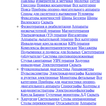
Павлика
Измерители и метчики
Молотки
Петли
Глиссона
Повязки косыночные
Все категории
Пояса
Приборы опорно-двигательного аппарата
Спицы для скелетного вытяжения
Угломеры
Фиксаторы конечностей
Шины Беллера
Шины
Виленского
Скрыть
Физиотерапия и реабилитация
Аппараты
низкочастотной терапии
Магнитотерапия
Ультразвуковая (УЗ) терапия
Ингаляторы
Аппараты дыхательной терапии
Все категории
Инвалидные кресла-коляски
КВЧ-терапия
Комплексы физиотерапевтические
Массажеры
Подъемники и подвесы для больных
Светотерапия
(облучатели)
Системы противопролежневые
Стулья санитарные
УВЧ терапия
Ходунки
инвалидные
Электротерапия
Скрыть
Функциональная диагностика
Динамометры
Пульсоксиметры
Электрокардиографы
Калиперы
и рулетки электронные
Мониторы фетальные
Все
категории
Приборы для диагностики опорно-
двигательного аппарата
Спирографы
Холтеры и
кардиорегистраторы
Электроэнцефалографы
Кресла Барани
Суточные мониторы АД
Скрыть
Хирургия
Светильники
Столы операционные
Столы перевязочные
Отсасыватели
Аппараты