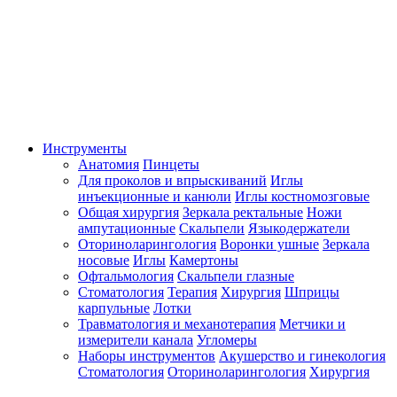
Инструменты
Анатомия
Пинцеты
Для проколов и впрыскиваний
Иглы
инъекционные и канюли
Иглы костномозговые
Общая хирургия
Зеркала ректальные
Ножи
ампутационные
Скальпели
Языкодержатели
Оториноларингология
Воронки ушные
Зеркала
носовые
Иглы
Камертоны
Офтальмология
Скальпели глазные
Стоматология
Терапия
Хирургия
Шприцы
карпульные
Лотки
Травматология и механотерапия
Метчики и
измерители канала
Угломеры
Наборы инструментов
Акушерство и гинекология
Стоматология
Оториноларингология
Хирургия