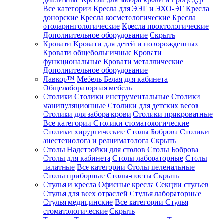
Все категории
Кресла для ЭЭГ и ЭХО-ЭГ
Кресла
донорские
Кресла косметологические
Кресла
отоларингологические
Кресла проктологические
Дополнительное оборудование
Скрыть
Кровати
Кровати для детей и новорожденных
Кровати общебольничные
Кровати
функциональные
Кровати металлические
Дополнительное оборудование
Лавкор™
Мебель Белая для кабинета
Общелабораторная мебель
Столики
Столики инструментальные
Столики
манипуляционные
Столики для детских весов
Столики для забора крови
Столики прикроватные
Все категории
Столики стоматологические
Столики хирургические
Столы Боброва
Столики
анестезиолога и реаниматолога
Скрыть
Столы
Надстройки для столов
Столы Боброва
Столы для кабинета
Столы лабораторные
Столы
палатные
Все категории
Столы пеленальные
Столы приборные
Столы-посты
Скрыть
Стулья и кресла
Офисные кресла
Секции стульев
Стулья для всех отраслей
Стулья лабораторные
Стулья медицинские
Все категории
Стулья
стоматологические
Скрыть