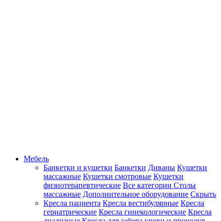
Мебель
Банкетки и кушетки
Банкетки
Диваны
Кушетки
массажные
Кушетки смотровые
Кушетки
физиотерапевтические
Все категории
Столы
массажные
Дополнительное оборудование
Скрыть
Кресла пациента
Кресла вестибулярные
Кресла
гериатрические
Кресла гинекологические
Кресла
диализные
Кресла для забора крови и процедур