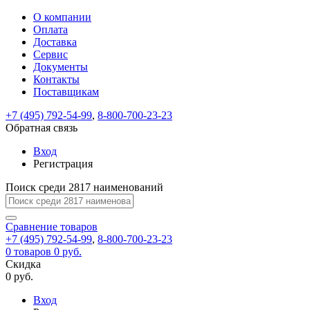
О компании
Восстановление
Обратная
Вход
Регистрация
Оплата
пароля
связь
На
Доставка
вашу
Сервис
почту
Только
Только
Документы
test@example.com
для
для
Ваше
Введите
Заполните
отправлена
ИП
ИП
Контакты
новый
Пароль
На
сообщение
форму.
ссылка.
и
и
пароль
Поставщикам
успешно
вашу
успешно
юр.
юр.
Перейдите
отправлено.
лиц
лиц
восстановлен
почту
Мы
+7 (495) 792-54-99
,
8-800-700-23-23
по
test@test.ru
ней
отправим
Обратная связь
для
отправлена
вам
завершения
ссылка.
Вход
регистрации.
ссылку
Регистрация
Войти
на
указанный
Перейдите
Сообщение
Поиск среди 2817 наименований
Ок
электронный
по
адрес,
ней
перейдя
Сравнение
для
товаров
по
+7 (495) 792-54-99
,
8-800-700-23-23
смены
Запомнить
Забыли
0
товаров
которой
0 руб.
пароля.
меня
пароль?
Сменить
Скидка
вы
0 руб.
сможете
пароль
Я принимаю условия
Войти
задать
пользовательского
Вход
новый
соглашения
и