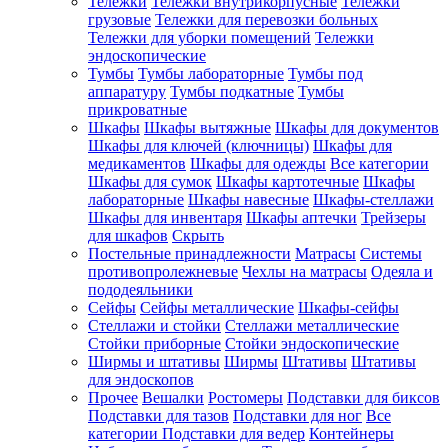
Тележки
Тележки внутрикорпусные
Тележки
грузовые
Тележки для перевозки больных
Тележки для уборки помещений
Тележки
эндоскопические
Тумбы
Тумбы лабораторные
Тумбы под
аппаратуру
Тумбы подкатные
Тумбы
прикроватные
Шкафы
Шкафы вытяжные
Шкафы для документов
Шкафы для ключей (ключницы)
Шкафы для
медикаментов
Шкафы для одежды
Все категории
Шкафы для сумок
Шкафы картотечные
Шкафы
лабораторные
Шкафы навесные
Шкафы-стеллажи
Шкафы для инвентаря
Шкафы аптечки
Трейзеры
для шкафов
Скрыть
Постельные принадлежности
Матрасы
Системы
противопролежневые
Чехлы на матрасы
Одеяла и
пододеяльники
Сейфы
Сейфы металлические
Шкафы-сейфы
Стеллажи и стойки
Стеллажи металлические
Стойки приборные
Стойки эндоскопические
Ширмы и штативы
Ширмы
Штативы
Штативы
для эндоскопов
Прочее
Вешалки
Ростомеры
Подставки для биксов
Подставки для тазов
Подставки для ног
Все
категории
Подставки для ведер
Контейнеры