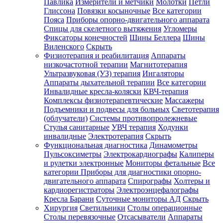
Павлика
Измерители и метчики
Молотки
Петли
Глиссона
Повязки косыночные
Все категории
Пояса
Приборы опорно-двигательного аппарата
Спицы для скелетного вытяжения
Угломеры
Фиксаторы конечностей
Шины Беллера
Шины
Виленского
Скрыть
Физиотерапия и реабилитация
Аппараты
низкочастотной терапии
Магнитотерапия
Ультразвуковая (УЗ) терапия
Ингаляторы
Аппараты дыхательной терапии
Все категории
Инвалидные кресла-коляски
КВЧ-терапия
Комплексы физиотерапевтические
Массажеры
Подъемники и подвесы для больных
Светотерапия
(облучатели)
Системы противопролежневые
Стулья санитарные
УВЧ терапия
Ходунки
инвалидные
Электротерапия
Скрыть
Функциональная диагностика
Динамометры
Пульсоксиметры
Электрокардиографы
Калиперы
и рулетки электронные
Мониторы фетальные
Все
категории
Приборы для диагностики опорно-
двигательного аппарата
Спирографы
Холтеры и
кардиорегистраторы
Электроэнцефалографы
Кресла Барани
Суточные мониторы АД
Скрыть
Хирургия
Светильники
Столы операционные
Столы перевязочные
Отсасыватели
Аппараты