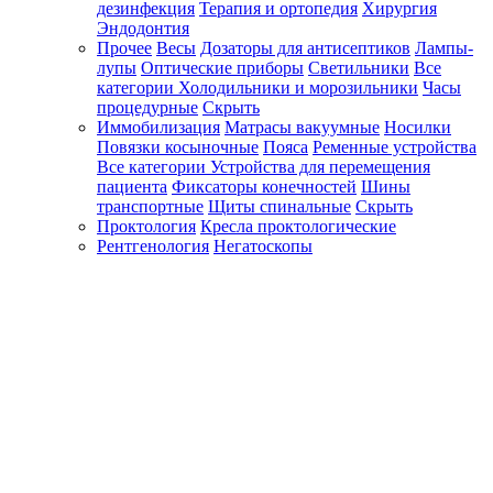
дезинфекция
Терапия и ортопедия
Хирургия
Эндодонтия
Прочее
Весы
Дозаторы для антисептиков
Лампы-
лупы
Оптические приборы
Светильники
Все
категории
Холодильники и морозильники
Часы
процедурные
Скрыть
Иммобилизация
Матрасы вакуумные
Носилки
Повязки косыночные
Пояса
Ременные устройства
Все категории
Устройства для перемещения
пациента
Фиксаторы конечностей
Шины
транспортные
Щиты спинальные
Скрыть
Проктология
Кресла проктологические
Рентгенология
Негатоскопы