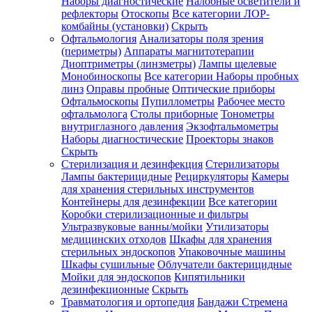
Наборы диагностические
Налобные осветители и
рефлекторы
Отоскопы
Все категории
ЛОР-
комбайны (установки)
Скрыть
Офтальмология
Анализаторы поля зрения
(периметры)
Аппараты магнитотерапии
Диоптриметры (линзметры)
Лампы щелевые
Монобиноскопы
Все категории
Наборы пробных
линз
Оправы пробные
Оптические приборы
Офтальмоскопы
Пупиллометры
Рабочее место
офтальмолога
Столы приборные
Тонометры
внутриглазного давления
Экзофтальмометры
Наборы диагностические
Проекторы знаков
Скрыть
Стерилизация и дезинфекция
Стерилизаторы
Лампы бактерицидные
Рециркуляторы
Камеры
для хранения стерильных инструментов
Контейнеры для дезинфекции
Все категории
Коробки стерилизационные и фильтры
Ультразвуковые ванны/мойки
Утилизаторы
медицинских отходов
Шкафы для хранения
стерильных эндоскопов
Упаковочные машины
Шкафы сушильные
Облучатели бактерицидные
Мойки для эндоскопов
Кипятильники
дезинфекционные
Скрыть
Травматология и ортопедия
Бандажи Стремена