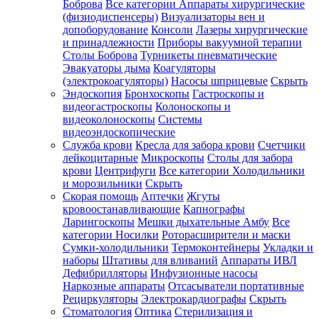
Боброва
Все категории
Аппараты хирургические
(физиодиспенсеры)
Визуализаторы вен и
допоборудование
Консоли
Лазеры хирургические
и принадлежности
Приборы вакуумной терапии
Столы Боброва
Турникеты пневматические
Эвакуаторы дыма
Коагуляторы
(электрокоагуляторы)
Насосы шприцевые
Скрыть
Эндоскопия
Бронхоскопы
Гастроскопы и
видеогастроскопы
Колоноскопы и
видеоколоноскопы
Системы
видеоэндоскопические
Служба крови
Кресла для забора крови
Счетчики
лейкоцитарные
Микроскопы
Столы для забора
крови
Центрифуги
Все категории
Холодильники
и морозильники
Скрыть
Скорая помощь
Аптечки
Жгуты
кровоостанавливающие
Капнографы
Ларингоскопы
Мешки дыхательные Амбу
Все
категории
Носилки
Роторасширители и маски
Сумки-холодильники
Термоконтейнеры
Укладки и
наборы
Штативы для вливаний
Аппараты ИВЛ
Дефибрилляторы
Инфузионные насосы
Наркозные аппараты
Отсасыватели портативные
Рециркуляторы
Электрокардиографы
Скрыть
Стоматология
Оптика
Стерилизация и