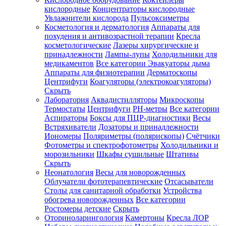
кислородные
Концентраторы кислородные
Увлажнители кислорода
Пульсоксиметры
Косметология и дерматология
Аппараты для
Зарегистрироваться
похудения и антивозрастной терапии
Кресла
косметологические
Лазеры хирургические и
принадлежности
Лампы-лупы
Холодильники для
медикаментов
Все категории
Эвакуаторы дыма
Аппараты для физиотерапии
Дерматоскопы
Зачем
Центрифуги
Коагуляторы (электрокоагуляторы)
регистрироваться?
Скрыть
Лаборатория
Аквадистилляторы
Микроскопы
Все
Термостаты
Центрифуги
PH-метры
Все категории
покупки
в
Аспираторы
Боксы для ПЦР-диагностики
Весы
одном
Встряхиватели
Дозаторы и принадлежности
месте
Иономеры
Поляриметры (полярископы)
Счётчики
Личный
Фотометры и спектрофотометры
Холодильники и
менеджер
морозильники
Шкафы сушильные
Штативы
Отслеживание
Скрыть
статуса
Неонатология
Весы для новорожденных
заказа
Облучатели фототерапевтические
Отсасыватели
Столы для санитарной обработки
Устройства
обогрева новорожденных
Все категории
Ростомеры детские
Скрыть
Оториноларингология
Камертоны
Кресла ЛОР