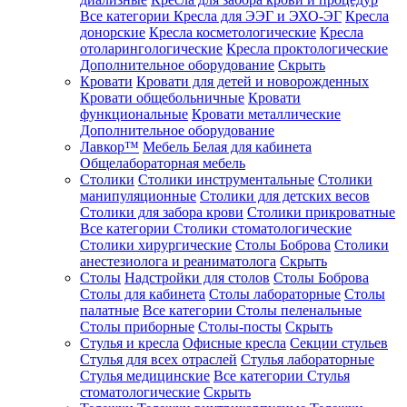
Все категории
Кресла для ЭЭГ и ЭХО-ЭГ
Кресла
донорские
Кресла косметологические
Кресла
отоларингологические
Кресла проктологические
Дополнительное оборудование
Скрыть
Кровати
Кровати для детей и новорожденных
Кровати общебольничные
Кровати
функциональные
Кровати металлические
Дополнительное оборудование
Лавкор™
Мебель Белая для кабинета
Общелабораторная мебель
Столики
Столики инструментальные
Столики
манипуляционные
Столики для детских весов
Столики для забора крови
Столики прикроватные
Все категории
Столики стоматологические
Столики хирургические
Столы Боброва
Столики
анестезиолога и реаниматолога
Скрыть
Столы
Надстройки для столов
Столы Боброва
Столы для кабинета
Столы лабораторные
Столы
палатные
Все категории
Столы пеленальные
Столы приборные
Столы-посты
Скрыть
Стулья и кресла
Офисные кресла
Секции стульев
Стулья для всех отраслей
Стулья лабораторные
Стулья медицинские
Все категории
Стулья
стоматологические
Скрыть