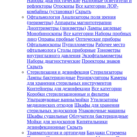
Наборы диагностические
Налобные осветители и
рефлекторы
Отоскопы
Все категории
ЛОР-
комбайны (установки)
Скрыть
Офтальмология
Анализаторы поля зрения
(периметры)
Аппараты магнитотерапии
Диоптриметры (линзметры)
Лампы щелевые
Монобиноскопы
Все категории
Наборы пробных
линз
Оправы пробные
Оптические приборы
Офтальмоскопы
Пупиллометры
Рабочее место
офтальмолога
Столы приборные
Тонометры
внутриглазного давления
Экзофтальмометры
Наборы диагностические
Проекторы знаков
Скрыть
Стерилизация и дезинфекция
Стерилизаторы
Лампы бактерицидные
Рециркуляторы
Камеры
для хранения стерильных инструментов
Контейнеры для дезинфекции
Все категории
Коробки стерилизационные и фильтры
Ультразвуковые ванны/мойки
Утилизаторы
медицинских отходов
Шкафы для хранения
стерильных эндоскопов
Упаковочные машины
Шкафы сушильные
Облучатели бактерицидные
Мойки для эндоскопов
Кипятильники
дезинфекционные
Скрыть
Травматология и ортопедия
Бандажи Стремена