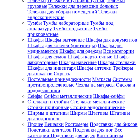
Тележки
Тележки внутрикорпусные
Тележки
грузовые
Тележки для перевозки больных
Тележки для уборки помещений
Тележки
эндоскопические
Тумбы
Тумбы лабораторные
Тумбы под
аппаратуру
Тумбы подкатные
Тумбы
прикроватные
Шкафы
Шкафы вытяжные
Шкафы для документов
Шкафы для ключей (ключницы)
Шкафы для
медикаментов
Шкафы для одежды
Все категории
Шкафы для сумок
Шкафы картотечные
Шкафы
лабораторные
Шкафы навесные
Шкафы-стеллажи
Шкафы для инвентаря
Шкафы аптечки
Трейзеры
для шкафов
Скрыть
Постельные принадлежности
Матрасы
Системы
противопролежневые
Чехлы на матрасы
Одеяла и
пододеяльники
Сейфы
Сейфы металлические
Шкафы-сейфы
Стеллажи и стойки
Стеллажи металлические
Стойки приборные
Стойки эндоскопические
Ширмы и штативы
Ширмы
Штативы
Штативы
для эндоскопов
Прочее
Вешалки
Ростомеры
Подставки для биксов
Подставки для тазов
Подставки для ног
Все
категории
Подставки для ведер
Контейнеры