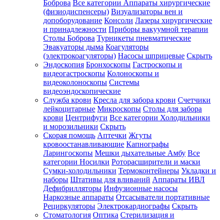
Боброва
Все категории
Аппараты хирургические
(физиодиспенсеры)
Визуализаторы вен и
допоборудование
Консоли
Лазеры хирургические
и принадлежности
Приборы вакуумной терапии
Столы Боброва
Турникеты пневматические
Эвакуаторы дыма
Коагуляторы
(электрокоагуляторы)
Насосы шприцевые
Скрыть
Эндоскопия
Бронхоскопы
Гастроскопы и
видеогастроскопы
Колоноскопы и
видеоколоноскопы
Системы
видеоэндоскопические
Служба крови
Кресла для забора крови
Счетчики
лейкоцитарные
Микроскопы
Столы для забора
крови
Центрифуги
Все категории
Холодильники
и морозильники
Скрыть
Скорая помощь
Аптечки
Жгуты
кровоостанавливающие
Капнографы
Ларингоскопы
Мешки дыхательные Амбу
Все
категории
Носилки
Роторасширители и маски
Сумки-холодильники
Термоконтейнеры
Укладки и
наборы
Штативы для вливаний
Аппараты ИВЛ
Дефибрилляторы
Инфузионные насосы
Наркозные аппараты
Отсасыватели портативные
Рециркуляторы
Электрокардиографы
Скрыть
Стоматология
Оптика
Стерилизация и