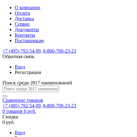
О компании
Восстановление
Обратная
Вход
Регистрация
Оплата
пароля
связь
На
Доставка
вашу
Сервис
почту
Только
Только
Документы
test@example.com
для
для
Ваше
Введите
Заполните
отправлена
ИП
ИП
Контакты
новый
Пароль
На
сообщение
форму.
ссылка.
и
и
пароль
Поставщикам
успешно
вашу
успешно
юр.
юр.
Перейдите
отправлено.
лиц
лиц
восстановлен
почту
Мы
+7 (495) 792-54-99
,
8-800-700-23-23
по
test@test.ru
ней
отправим
Обратная связь
для
отправлена
вам
завершения
ссылка.
Вход
регистрации.
ссылку
Регистрация
Войти
на
указанный
Перейдите
Сообщение
Поиск среди 2817 наименований
Ок
электронный
по
адрес,
ней
перейдя
Сравнение
для
товаров
по
+7 (495) 792-54-99
,
8-800-700-23-23
смены
Запомнить
Забыли
0
товаров
которой
0 руб.
пароля.
меня
пароль?
Сменить
Скидка
вы
0 руб.
сможете
пароль
Я принимаю условия
Войти
задать
пользовательского
Вход
новый
соглашения
и