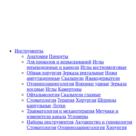
Инструменты
Анатомия
Пинцеты
Для проколов и впрыскиваний
Иглы
инъекционные и канюли
Иглы костномозговые
Общая хирургия
Зеркала ректальные
Ножи
ампутационные
Скальпели
Языкодержатели
Оториноларингология
Воронки ушные
Зеркала
носовые
Иглы
Камертоны
Офтальмология
Скальпели глазные
Стоматология
Терапия
Хирургия
Шприцы
карпульные
Лотки
Травматология и механотерапия
Метчики и
измерители канала
Угломеры
Наборы инструментов
Акушерство и гинекология
Стоматология
Оториноларингология
Хирургия