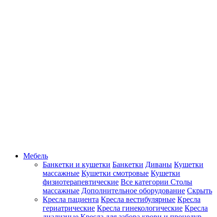
Мебель
Банкетки и кушетки
Банкетки
Диваны
Кушетки
массажные
Кушетки смотровые
Кушетки
физиотерапевтические
Все категории
Столы
массажные
Дополнительное оборудование
Скрыть
Кресла пациента
Кресла вестибулярные
Кресла
гериатрические
Кресла гинекологические
Кресла
диализные
Кресла для забора крови и процедур