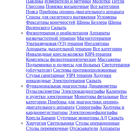
Павлика
Измерители и метчики
Молотки
Петли
Глиссона
Повязки косыночные
Все категории
Пояса
Приборы опорно-двигательного аппарата
Спицы для скелетного вытяжения
Угломеры
Фиксаторы конечностей
Шины Беллера
Шины
Виленского
Скрыть
Физиотерапия и реабилитация
Аппараты
низкочастотной терапии
Магнитотерапия
Ультразвуковая (УЗ) терапия
Ингаляторы
Аппараты дыхательной терапии
Все категории
Инвалидные кресла-коляски
КВЧ-терапия
Комплексы физиотерапевтические
Массажеры
Подъемники и подвесы для больных
Светотерапия
(облучатели)
Системы противопролежневые
Стулья санитарные
УВЧ терапия
Ходунки
инвалидные
Электротерапия
Скрыть
Функциональная диагностика
Динамометры
Пульсоксиметры
Электрокардиографы
Калиперы
и рулетки электронные
Мониторы фетальные
Все
категории
Приборы для диагностики опорно-
двигательного аппарата
Спирографы
Холтеры и
кардиорегистраторы
Электроэнцефалографы
Кресла Барани
Суточные мониторы АД
Скрыть
Хирургия
Светильники
Столы операционные
Столы перевязочные
Отсасыватели
Аппараты