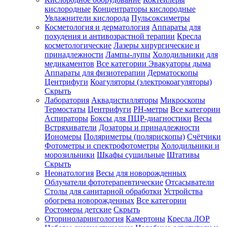
кислородные
Концентраторы кислородные
Увлажнители кислорода
Пульсоксиметры
Косметология и дерматология
Аппараты для
Зарегистрироваться
похудения и антивозрастной терапии
Кресла
косметологические
Лазеры хирургические и
принадлежности
Лампы-лупы
Холодильники для
медикаментов
Все категории
Эвакуаторы дыма
Аппараты для физиотерапии
Дерматоскопы
Зачем
Центрифуги
Коагуляторы (электрокоагуляторы)
регистрироваться?
Скрыть
Лаборатория
Аквадистилляторы
Микроскопы
Все
Термостаты
Центрифуги
PH-метры
Все категории
покупки
в
Аспираторы
Боксы для ПЦР-диагностики
Весы
одном
Встряхиватели
Дозаторы и принадлежности
месте
Иономеры
Поляриметры (полярископы)
Счётчики
Личный
Фотометры и спектрофотометры
Холодильники и
менеджер
морозильники
Шкафы сушильные
Штативы
Отслеживание
Скрыть
статуса
Неонатология
Весы для новорожденных
заказа
Облучатели фототерапевтические
Отсасыватели
Столы для санитарной обработки
Устройства
обогрева новорожденных
Все категории
Ростомеры детские
Скрыть
Оториноларингология
Камертоны
Кресла ЛОР