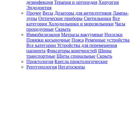
дезинфекция
Терапия и ортопедия
Хирургия
Эндодонтия
Прочее
Весы
Дозаторы для антисептиков
Лампы-
лупы
Оптические приборы
Светильники
Все
категории
Холодильники и морозильники
Часы
процедурные
Скрыть
Иммобилизация
Матрасы вакуумные
Носилки
Повязки косыночные
Пояса
Ременные устройства
Все категории
Устройства для перемещения
пациента
Фиксаторы конечностей
Шины
транспортные
Щиты спинальные
Скрыть
Проктология
Кресла проктологические
Рентгенология
Негатоскопы