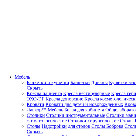
Мебель
Банкетки и кушетки
Банкетки
Диваны
Кушетки ма
Скрыть
Кресла пациента
Кресла вестибулярные
Кресла гер
ЭХО-ЭГ
Кресла донорские
Кресла косметологическ
Кровати
Кровати для детей и новорожденных
Кров
Лавкор™
Мебель Белая для кабинета
Общелаборато
Столики
Столики инструментальные
Столики ман
стоматологические
Столики хирургические
Столы 
Столы
Надстройки для столов
Столы Боброва
Стол
Скрыть