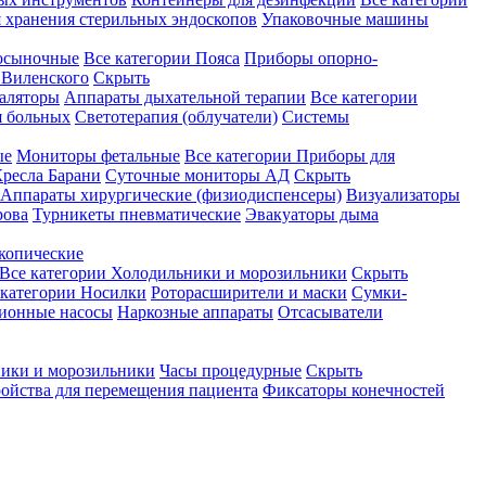
 хранения стерильных эндоскопов
Упаковочные машины
осыночные
Все категории
Пояса
Приборы опорно-
Виленского
Скрыть
аляторы
Аппараты дыхательной терапии
Все категории
я больных
Светотерапия (облучатели)
Системы
ые
Мониторы фетальные
Все категории
Приборы для
ресла Барани
Суточные мониторы АД
Скрыть
Аппараты хирургические (физиодиспенсеры)
Визуализаторы
рова
Турникеты пневматические
Эвакуаторы дыма
копические
Все категории
Холодильники и морозильники
Скрыть
 категории
Носилки
Роторасширители и маски
Сумки-
ионные насосы
Наркозные аппараты
Отсасыватели
ики и морозильники
Часы процедурные
Скрыть
ройства для перемещения пациента
Фиксаторы конечностей