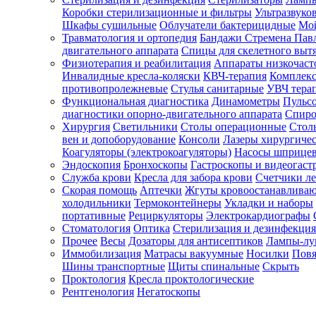
Коробки стерилизационные и фильтры
Ультразвуко
Шкафы сушильные
Облучатели бактерицидные
Мой
Травматология и ортопедия
Бандажи Стремена Пав
Зарегистрироваться
двигательного аппарата
Спицы для скелетного выт
Физиотерапия и реабилитация
Аппараты низкочаст
Инвалидные кресла-коляски
КВЧ-терапия
Комплекс
противопролежневые
Стулья санитарные
УВЧ тера
Функциональная диагностика
Динамометры
Пульс
Зачем
диагностики опорно-двигательного аппарата
Спиро
регистрироваться?
Хирургия
Светильники
Столы операционные
Стол
вен и допоборудование
Консоли
Лазеры хирургиче
Все
Коагуляторы (электрокоагуляторы)
Насосы шприце
покупки
Эндоскопия
Бронхоскопы
Гастроскопы и видеогаст
в
одном
Служба крови
Кресла для забора крови
Счетчики л
месте
Скорая помощь
Аптечки
Жгуты кровоостанавлива
Личный
холодильники
Термоконтейнеры
Укладки и наборы
менеджер
портативные
Рециркуляторы
Электрокардиографы
Стоматология
Оптика
Стерилизация и дезинфекция
Отслеживание
статуса
Прочее
Весы
Дозаторы для антисептиков
Лампы-л
заказа
Иммобилизация
Матрасы вакуумные
Носилки
Повя
Шины транспортные
Щиты спинальные
Скрыть
Проктология
Кресла проктологические
Рентгенология
Негатоскопы