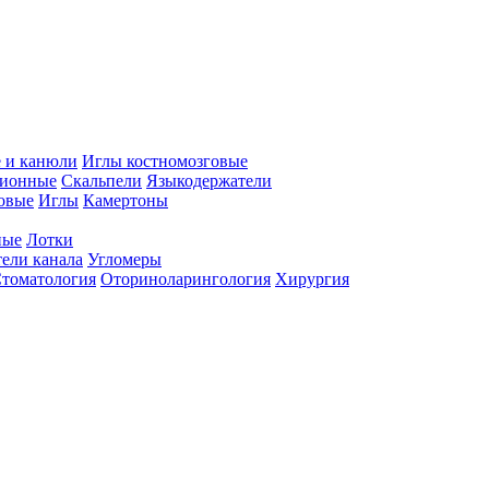
 и канюли
Иглы костномозговые
ционные
Скальпели
Языкодержатели
совые
Иглы
Камертоны
ные
Лотки
ели канала
Угломеры
томатология
Оториноларингология
Хирургия