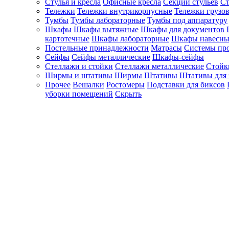
Стулья и кресла
Офисные кресла
Секции стульев
Ст
Тележки
Тележки внутрикорпусные
Тележки грузо
Тумбы
Тумбы лабораторные
Тумбы под аппаратуру
Шкафы
Шкафы вытяжные
Шкафы для документов
картотечные
Шкафы лабораторные
Шкафы навесны
Постельные принадлежности
Матрасы
Системы пр
Сейфы
Сейфы металлические
Шкафы-сейфы
Стеллажи и стойки
Стеллажи металлические
Стойк
Ширмы и штативы
Ширмы
Штативы
Штативы для 
Прочее
Вешалки
Ростомеры
Подставки для биксов
уборки помещений
Скрыть