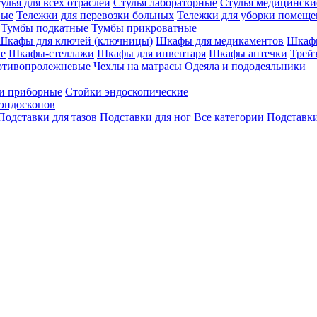
улья для всех отраслей
Стулья лабораторные
Стулья медицински
вые
Тележки для перевозки больных
Тележки для уборки помещ
Тумбы подкатные
Тумбы прикроватные
Шкафы для ключей (ключницы)
Шкафы для медикаментов
Шкафы
е
Шкафы-стеллажи
Шкафы для инвентаря
Шкафы аптечки
Трей
отивопролежневые
Чехлы на матрасы
Одеяла и пододеяльники
и приборные
Стойки эндоскопические
эндоскопов
Подставки для тазов
Подставки для ног
Все категории
Подставки