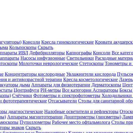
агуляторы)
Консоли
Кресла гинекологические
Кровати акушерск
дыма
Кольпоскопы
Скрыть
ппараты ИВЛ
Дефибрилляторы
Капнографы
Консоли
Все катег
 аппараты
Насосы инфузионные
Светильники
Расходные матери
атоскопы
Молоточки неврологические
Стетоскопы
Тонометры и
ые
Концентраторы кислородные
Увлажнители кислорода
Пульсо
ния и антивозрастной терапии
Кресла косметологические
Лазер
акуаторы дыма
Аппараты для физиотерапии
Дерматоскопы
Цент
остаты
Центрифуги
PH-метры
Все категории
Аспираторы
Боксы
копы)
Счётчики
Фотометры и спектрофотометры
Холодильники 
и фототерапевтические
Отсасыватели
Столы для санитарной обр
оры диагностические
Налобные осветители и рефлекторы
Отоск
ры)
Аппараты магнитотерапии
Диоптриметры (линзметры)
Ламп
ьмоскопы
Пупиллометры
Рабочее место офтальмолога
Столы пр
торы знаков
Скрыть
 бактерицидные
Рециркуляторы
Камеры для хранения стериль