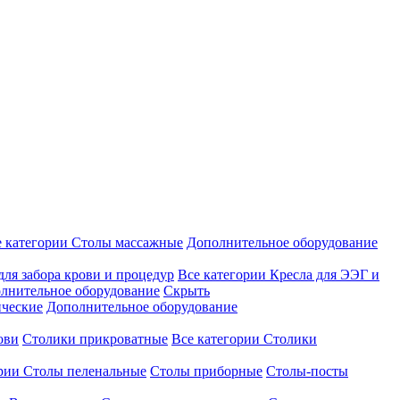
е категории
Столы массажные
Дополнительное оборудование
для забора крови и процедур
Все категории
Кресла для ЭЭГ и
лнительное оборудование
Скрыть
ические
Дополнительное оборудование
ови
Столики прикроватные
Все категории
Столики
ории
Столы пеленальные
Столы приборные
Столы-посты