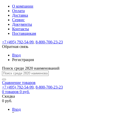
О компании
Восстановление
Обратная
Вход
Регистрация
Оплата
пароля
связь
На
Доставка
вашу
Сервис
почту
Только
Только
Документы
test@example.com
для
для
Ваше
Введите
Заполните
отправлена
Контакты
ИП
ИП
новый
Пароль
На
сообщение
ссылка.
форму.
и
и
Поставщикам
пароль
успешно
вашу
успешно
юр.
юр.
Перейдите
лиц
лиц
отправлено.
восстановлен
почту
+7 (495) 792-54-99
,
8-800-700-23-23
Мы
по
test@test.ru
ней
Обратная связь
отправим
для
отправлена
вам
завершения
Вход
ссылка.
регистрации.
ссылку
Регистрация
Войти
на
указанный
Поиск среди 2820 наименований
Перейдите
Сообщение
Ок
электронный
по
адрес,
ней
Сравнение
товаров
перейдя
для
+7 (495) 792-54-99
,
8-800-700-23-23
по
смены
Запомнить
Забыли
0
товаров
0 руб.
которой
пароля.
меня
пароль?
Скидка
Сменить
вы
0 руб.
сможете
пароль
Войти
Я принимаю условия
задать
Вход
пользовательского