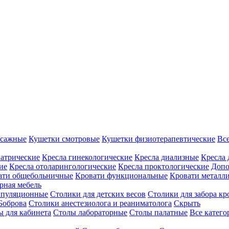
ссажные
Кушетки смотровые
Кушетки физиотерапевтические
Вс
иатрические
Кресла гинекологические
Кресла диализные
Кресла 
ие
Кресла отоларингологические
Кресла проктологические
Допо
ати общебольничные
Кровати функциональные
Кровати металл
рная мебель
ипуляционные
Столики для детских весов
Столики для забора кр
Боброва
Столики анестезиолога и реаниматолога
Скрыть
ы для кабинета
Столы лабораторные
Столы палатные
Все катег