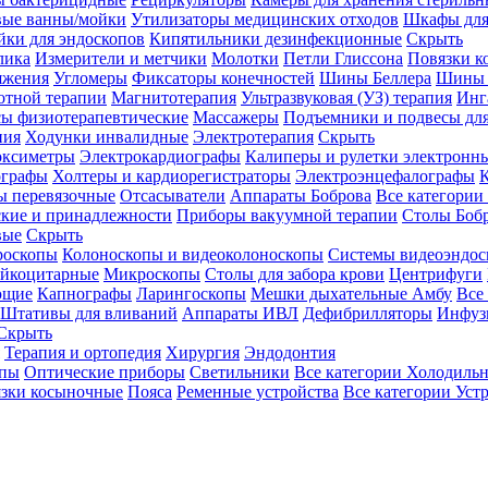
вые ванны/мойки
Утилизаторы медицинских отходов
Шкафы для
ки для эндоскопов
Кипятильники дезинфекционные
Скрыть
лика
Измерители и метчики
Молотки
Петли Глиссона
Повязки к
яжения
Угломеры
Фиксаторы конечностей
Шины Беллера
Шины 
отной терапии
Магнитотерапия
Ультразвуковая (УЗ) терапия
Инг
ы физиотерапевтические
Массажеры
Подъемники и подвесы дл
пия
Ходунки инвалидные
Электротерапия
Скрыть
оксиметры
Электрокардиографы
Калиперы и рулетки электронн
графы
Холтеры и кардиорегистраторы
Электроэнцефалографы
К
ы перевязочные
Отсасыватели
Аппараты Боброва
Все категории
ские и принадлежности
Приборы вакуумной терапии
Столы Боб
вые
Скрыть
роскопы
Колоноскопы и видеоколоноскопы
Системы видеоэндос
ейкоцитарные
Микроскопы
Столы для забора крови
Центрифуги
ющие
Капнографы
Ларингоскопы
Мешки дыхательные Амбу
Все
Штативы для вливаний
Аппараты ИВЛ
Дефибрилляторы
Инфуз
Скрыть
Терапия и ортопедия
Хирургия
Эндодонтия
упы
Оптические приборы
Светильники
Все категории
Холодильн
зки косыночные
Пояса
Ременные устройства
Все категории
Уст