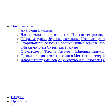
Инструменты
Анатомия
Пинцеты
Для проколов и впрыскиваний
Иглы инъекционные
Общая хирургия
Зеркала ректальные
Ножи ампута
Оториноларингология
Воронки ушные
Зеркала но
Офтальмология
Скальпели глазные
Стоматология
Терапия
Хирургия
Шприцы карпуль
Травматология и механотерапия
Метчики и измерит
Наборы инструментов
Акушерство и гинекология
С
Скидки
Прайс-лист