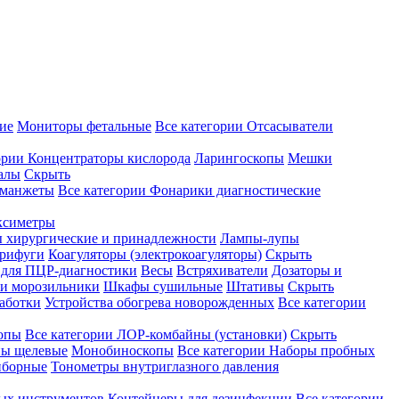
ие
Мониторы фетальные
Все категории
Отсасыватели
ории
Концентраторы кислорода
Ларингоскопы
Мешки
алы
Скрыть
 манжеты
Все категории
Фонарики диагностические
ксиметры
ы хирургические и принадлежности
Лампы-лупы
рифуги
Коагуляторы (электрокоагуляторы)
Скрыть
 для ПЦР-диагностики
Весы
Встряхиватели
Дозаторы и
и морозильники
Шкафы сушильные
Штативы
Скрыть
аботки
Устройства обогрева новорожденных
Все категории
опы
Все категории
ЛОР-комбайны (установки)
Скрыть
ы щелевые
Монобиноскопы
Все категории
Наборы пробных
иборные
Тонометры внутриглазного давления
ных инструментов
Контейнеры для дезинфекции
Все категории