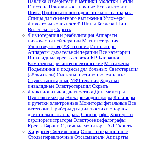
Павлика
Измерители и метчики
Молотки
Петли
Глиссона
Повязки косыночные
Все категории
Пояса
Приборы опорно-двигательного аппарата
Спицы для скелетного вытяжения
Угломеры
Фиксаторы конечностей
Шины Беллера
Шины
Виленского
Скрыть
Физиотерапия и реабилитация
Аппараты
низкочастотной терапии
Магнитотерапия
Ультразвуковая (УЗ) терапия
Ингаляторы
Аппараты дыхательной терапии
Все категории
Инвалидные кресла-коляски
КВЧ-терапия
Комплексы физиотерапевтические
Массажеры
Подъемники и подвесы для больных
Светотерапия
(облучатели)
Системы противопролежневые
Стулья санитарные
УВЧ терапия
Ходунки
инвалидные
Электротерапия
Скрыть
Функциональная диагностика
Динамометры
Пульсоксиметры
Электрокардиографы
Калиперы
и рулетки электронные
Мониторы фетальные
Все
категории
Приборы для диагностики опорно-
двигательного аппарата
Спирографы
Холтеры и
кардиорегистраторы
Электроэнцефалографы
Кресла Барани
Суточные мониторы АД
Скрыть
Хирургия
Светильники
Столы операционные
Столы перевязочные
Отсасыватели
Аппараты