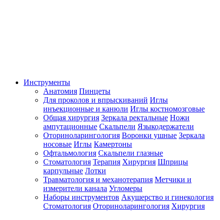
Инструменты
Анатомия
Пинцеты
Для проколов и впрыскиваний
Иглы
инъекционные и канюли
Иглы костномозговые
Общая хирургия
Зеркала ректальные
Ножи
ампутационные
Скальпели
Языкодержатели
Оториноларингология
Воронки ушные
Зеркала
носовые
Иглы
Камертоны
Офтальмология
Скальпели глазные
Стоматология
Терапия
Хирургия
Шприцы
карпульные
Лотки
Травматология и механотерапия
Метчики и
измерители канала
Угломеры
Наборы инструментов
Акушерство и гинекология
Стоматология
Оториноларингология
Хирургия