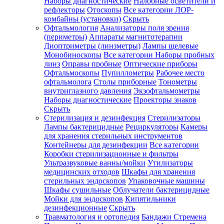
Наборы диагностические
Налобные осветители и
рефлекторы
Отоскопы
Все категории
ЛОР-
комбайны (установки)
Скрыть
Офтальмология
Анализаторы поля зрения
(периметры)
Аппараты магнитотерапии
Диоптриметры (линзметры)
Лампы щелевые
Монобиноскопы
Все категории
Наборы пробных
линз
Оправы пробные
Оптические приборы
Офтальмоскопы
Пупиллометры
Рабочее место
офтальмолога
Столы приборные
Тонометры
внутриглазного давления
Экзофтальмометры
Наборы диагностические
Проекторы знаков
Скрыть
Стерилизация и дезинфекция
Стерилизаторы
Лампы бактерицидные
Рециркуляторы
Камеры
для хранения стерильных инструментов
Контейнеры для дезинфекции
Все категории
Коробки стерилизационные и фильтры
Ультразвуковые ванны/мойки
Утилизаторы
медицинских отходов
Шкафы для хранения
стерильных эндоскопов
Упаковочные машины
Шкафы сушильные
Облучатели бактерицидные
Мойки для эндоскопов
Кипятильники
дезинфекционные
Скрыть
Травматология и ортопедия
Бандажи Стремена