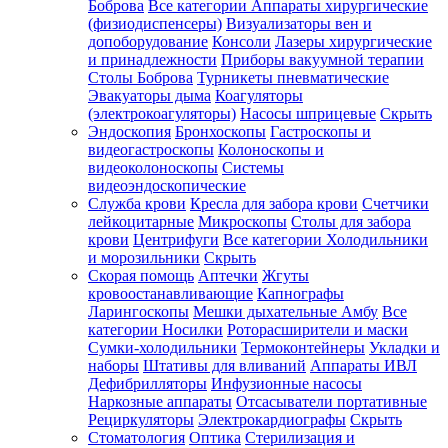
Боброва
Все категории
Аппараты хирургические
(физиодиспенсеры)
Визуализаторы вен и
допоборудование
Консоли
Лазеры хирургические
и принадлежности
Приборы вакуумной терапии
Столы Боброва
Турникеты пневматические
Эвакуаторы дыма
Коагуляторы
(электрокоагуляторы)
Насосы шприцевые
Скрыть
Эндоскопия
Бронхоскопы
Гастроскопы и
видеогастроскопы
Колоноскопы и
видеоколоноскопы
Системы
видеоэндоскопические
Служба крови
Кресла для забора крови
Счетчики
лейкоцитарные
Микроскопы
Столы для забора
крови
Центрифуги
Все категории
Холодильники
и морозильники
Скрыть
Скорая помощь
Аптечки
Жгуты
кровоостанавливающие
Капнографы
Ларингоскопы
Мешки дыхательные Амбу
Все
категории
Носилки
Роторасширители и маски
Сумки-холодильники
Термоконтейнеры
Укладки и
наборы
Штативы для вливаний
Аппараты ИВЛ
Дефибрилляторы
Инфузионные насосы
Наркозные аппараты
Отсасыватели портативные
Рециркуляторы
Электрокардиографы
Скрыть
Стоматология
Оптика
Стерилизация и