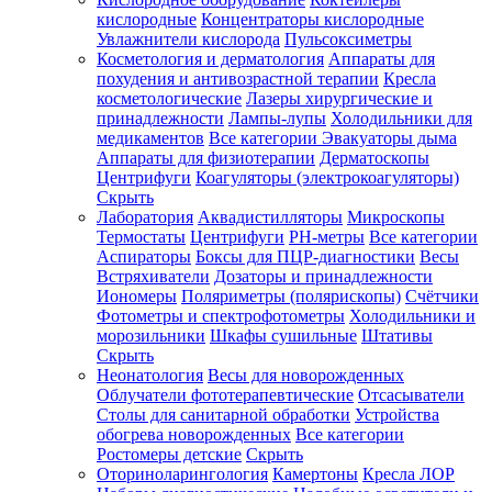
кислородные
Концентраторы кислородные
Увлажнители кислорода
Пульсоксиметры
Косметология и дерматология
Аппараты для
Зарегистрироваться
похудения и антивозрастной терапии
Кресла
косметологические
Лазеры хирургические и
принадлежности
Лампы-лупы
Холодильники для
медикаментов
Все категории
Эвакуаторы дыма
Аппараты для физиотерапии
Дерматоскопы
Зачем
Центрифуги
Коагуляторы (электрокоагуляторы)
регистрироваться?
Скрыть
Лаборатория
Аквадистилляторы
Микроскопы
Все
Термостаты
Центрифуги
PH-метры
Все категории
покупки
в
Аспираторы
Боксы для ПЦР-диагностики
Весы
одном
Встряхиватели
Дозаторы и принадлежности
месте
Иономеры
Поляриметры (полярископы)
Счётчики
Личный
Фотометры и спектрофотометры
Холодильники и
менеджер
морозильники
Шкафы сушильные
Штативы
Отслеживание
Скрыть
статуса
Неонатология
Весы для новорожденных
заказа
Облучатели фототерапевтические
Отсасыватели
Столы для санитарной обработки
Устройства
обогрева новорожденных
Все категории
Ростомеры детские
Скрыть
Оториноларингология
Камертоны
Кресла ЛОР