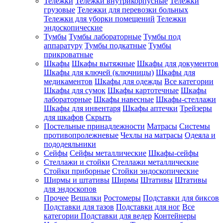
Тележки
Тележки внутрикорпусные
Тележки
грузовые
Тележки для перевозки больных
Тележки для уборки помещений
Тележки
эндоскопические
Тумбы
Тумбы лабораторные
Тумбы под
аппаратуру
Тумбы подкатные
Тумбы
прикроватные
Шкафы
Шкафы вытяжные
Шкафы для документов
Шкафы для ключей (ключницы)
Шкафы для
медикаментов
Шкафы для одежды
Все категории
Шкафы для сумок
Шкафы картотечные
Шкафы
лабораторные
Шкафы навесные
Шкафы-стеллажи
Шкафы для инвентаря
Шкафы аптечки
Трейзеры
для шкафов
Скрыть
Постельные принадлежности
Матрасы
Системы
противопролежневые
Чехлы на матрасы
Одеяла и
пододеяльники
Сейфы
Сейфы металлические
Шкафы-сейфы
Стеллажи и стойки
Стеллажи металлические
Стойки приборные
Стойки эндоскопические
Ширмы и штативы
Ширмы
Штативы
Штативы
для эндоскопов
Прочее
Вешалки
Ростомеры
Подставки для биксов
Подставки для тазов
Подставки для ног
Все
категории
Подставки для ведер
Контейнеры