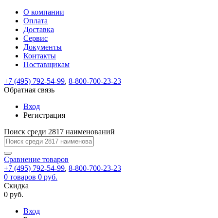
О компании
Восстановление
Обратная
Вход
Регистрация
Оплата
пароля
связь
На
Доставка
вашу
Сервис
почту
Только
Только
Документы
test@example.com
для
для
Ваше
Введите
Заполните
отправлена
ИП
ИП
Контакты
новый
Пароль
На
сообщение
форму.
ссылка.
и
и
пароль
Поставщикам
успешно
вашу
успешно
юр.
юр.
Перейдите
отправлено.
лиц
лиц
восстановлен
почту
Мы
+7 (495) 792-54-99
,
8-800-700-23-23
по
test@test.ru
ней
отправим
Обратная связь
для
отправлена
вам
завершения
ссылка.
Вход
регистрации.
ссылку
Регистрация
Войти
на
указанный
Перейдите
Сообщение
Поиск среди 2817 наименований
Ок
электронный
по
адрес,
ней
перейдя
Сравнение
для
товаров
по
+7 (495) 792-54-99
,
8-800-700-23-23
смены
Запомнить
Забыли
0
товаров
которой
0 руб.
пароля.
меня
пароль?
Сменить
Скидка
вы
0 руб.
сможете
пароль
Я принимаю условия
Войти
задать
пользовательского
Вход
новый
соглашения
и