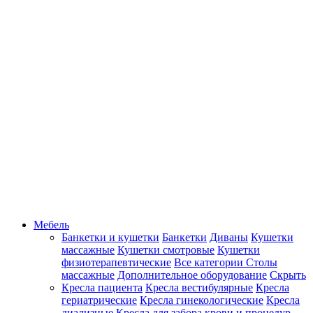
Мебель
Банкетки и кушетки
Банкетки
Диваны
Кушетки
массажные
Кушетки смотровые
Кушетки
физиотерапевтические
Все категории
Столы
массажные
Дополнительное оборудование
Скрыть
Кресла пациента
Кресла вестибулярные
Кресла
гериатрические
Кресла гинекологические
Кресла
диализные
Кресла для забора крови и процедур