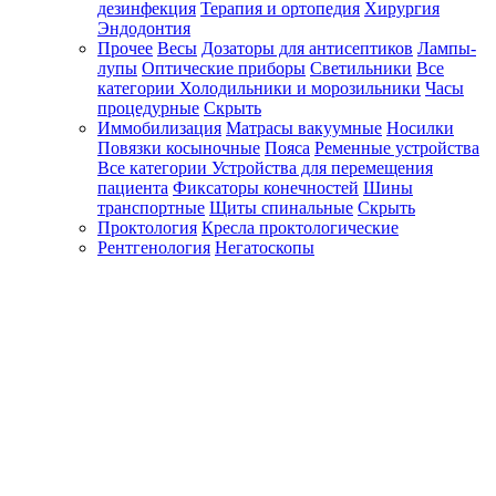
дезинфекция
Терапия и ортопедия
Хирургия
Эндодонтия
Прочее
Весы
Дозаторы для антисептиков
Лампы-
лупы
Оптические приборы
Светильники
Все
категории
Холодильники и морозильники
Часы
процедурные
Скрыть
Иммобилизация
Матрасы вакуумные
Носилки
Повязки косыночные
Пояса
Ременные устройства
Все категории
Устройства для перемещения
пациента
Фиксаторы конечностей
Шины
транспортные
Щиты спинальные
Скрыть
Проктология
Кресла проктологические
Рентгенология
Негатоскопы